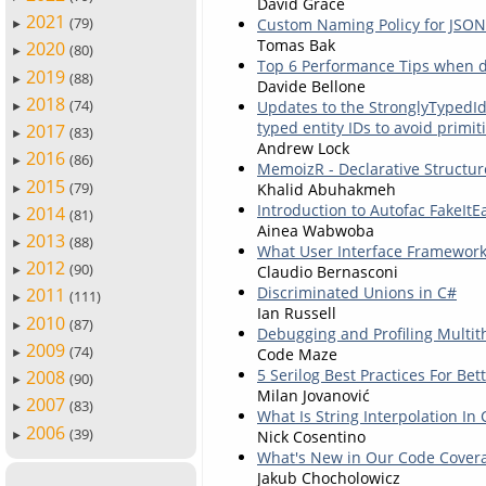
David Grace
2021
(79)
Custom Naming Policy for JSON
►
Tomas Bak
2020
(80)
►
Top 6 Performance Tips when de
2019
(88)
►
Davide Bellone
2018
(74)
Updates to the StronglyTypedId 
►
typed entity IDs to avoid primi
2017
(83)
►
Andrew Lock
2016
(86)
►
MemoizR - Declarative Structu
2015
(79)
Khalid Abuhakmeh
►
Introduction to Autofac FakeIt
2014
(81)
►
Ainea Wabwoba
2013
(88)
►
What User Interface Framework
2012
(90)
Claudio Bernasconi
►
Discriminated Unions in C#
2011
(111)
►
Ian Russell
2010
(87)
►
Debugging and Profiling Multit
2009
(74)
Code Maze
►
5 Serilog Best Practices For Be
2008
(90)
►
Milan Jovanović
2007
(83)
►
What Is String Interpolation I
2006
(39)
Nick Cosentino
►
What's New in Our Code Covera
Jakub Chocholowicz