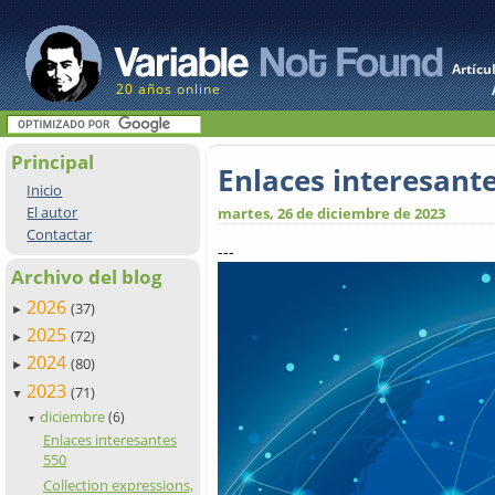
Artícu
20 años online
Principal
Enlaces interesant
Inicio
El autor
martes, 26 de diciembre de 2023
Contactar
---
Archivo del blog
2026
(37)
►
2025
(72)
►
2024
(80)
►
2023
(71)
▼
diciembre
(6)
▼
Enlaces interesantes
550
Collection expressions,