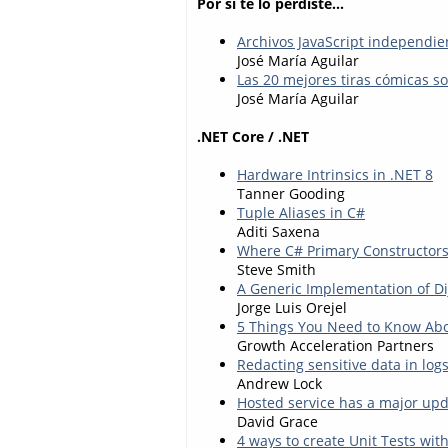
Por si te lo perdiste...
Archivos JavaScript independi
José María Aguilar
Las 20 mejores tiras cómicas s
José María Aguilar
.NET Core / .NET
Hardware Intrinsics in .NET 8
Tanner Gooding
Tuple Aliases in C#
Aditi Saxena
Where C# Primary Constructor
Steve Smith
A Generic Implementation of Di
Jorge Luis Orejel
5 Things You Need to Know Abo
Growth Acceleration Partners
Redacting sensitive data in lo
Andrew Lock
Hosted service has a major upda
David Grace
4 ways to create Unit Tests wit