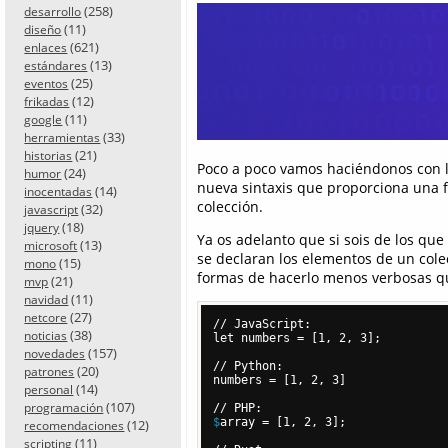
(258)
desarrollo
(11)
diseño
(621)
enlaces
(13)
estándares
(25)
eventos
(12)
frikadas
(11)
google
(33)
herramientas
(21)
historias
Poco a poco vamos haciéndonos con l
(24)
humor
nueva sintaxis que proporciona una 
(14)
inocentadas
colección.
(32)
javascript
(18)
jquery
Ya os adelanto que si sois de los que
(13)
microsoft
se declaran los elementos de un colec
(15)
mono
formas de hacerlo menos verbosas qu
(21)
mvp
(11)
navidad
(27)
netcore
// JavaScript:

(38)
noticias
let numbers = [1, 2, 3];

(157)
novedades
// Python:

(20)
patrones
numbers = [1, 2, 3]

(14)
personal
(107)
programación
$
array = [1, 2, 3];
(12)
recomendaciones
(11)
scripting