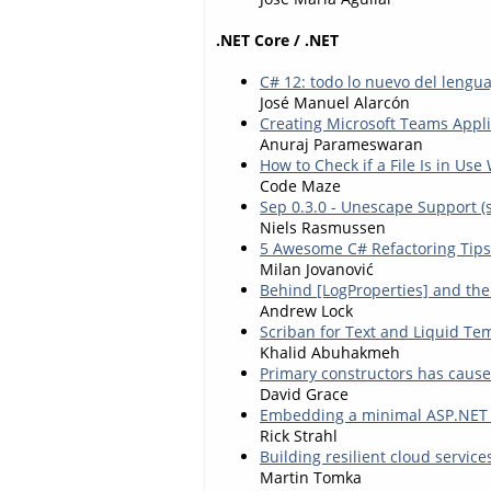
.NET Core / .NET
C# 12: todo lo nuevo del lengu
José Manuel Alarcón
Creating Microsoft Teams Appli
Anuraj Parameswaran
How to Check if a File Is in Use
Code Maze
Sep 0.3.0 - Unescape Support (st
Niels Rasmussen
5 Awesome C# Refactoring Tips
Milan Jovanović
Behind [LogProperties] and the
Andrew Lock
Scriban for Text and Liquid Te
Khalid Abuhakmeh
Primary constructors has caus
David Grace
Embedding a minimal ASP.NET W
Rick Strahl
Building resilient cloud service
Martin Tomka