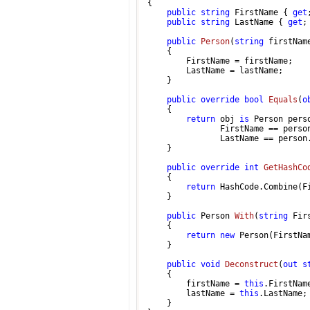
{

public
string
 FirstName { 
get
public
string
 LastName { 
get
;
public
Person
(
string
 firstNam
    {

        FirstName = firstName;

        LastName = lastName;

    }

public
override
bool
Equals
(
o
    {

return
 obj 
is
 Person perso
               FirstName == person
               LastName == person.
    }

public
override
int
GetHashCo
    {

return
 HashCode.Combine(Fi
    }

public
 Person 
With
(
string
 Fir
    {

return
new
 Person(FirstNa
    }

public
void
Deconstruct
(
out
s
    {

        firstName = 
this
.FirstName
        lastName = 
this
.LastName;

    }
