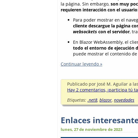
la página. Sin embargo,
son muy poco
requieren interacción con el usuario
Para poder mostrar en el nave
cliente descargue la página co
websockets
con el servidor
, tr
En Blazor WebAssembly, el cli
todo el entorno de ejecución 
puede mostrar el contenido de 
Continuar leyendo »
Publicado por
José M. Aguilar
a la
Hay 2 comentarios, ¡participa tú t
Etiquetas:
.net8
,
blazor
,
novedades
Enlaces interesant
lunes, 27 de noviembre de 2023