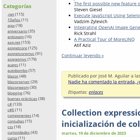
The first possible new feature 
Categorías
Steven Giesel
(115)
.net
Execute JavaScript Using Sele
(11)
10años
Vadzim Zylevich
(18)
ajax
Integrating OpenAI Image Gener
(35)
aniversario
Rick Strahl
(16)
antispam
A Practical Tour of MoreLINQ
(153)
asp.net
Atif Aziz
(125)
aspnetcore
(91)
aspnetcoremvc
Continuar leyendo »
(179)
aspnetmvc
(11)
auges
(57)
autobombo
Publicado por
José M. Aguilar
a la
(48)
blazor
Nadie ha comentado la entrada, ¿q
(29)
blazorserver
(30)
blazorwasm
Etiquetas:
enlaces
(76)
blogging
(38)
buenas prácticas
(133)
c#
Collection expressi
(11)
c#6
(14)
componentes
inicialización de c
(15)
consultas
(18)
css
(43)
curiosidades
martes, 19 de diciembre de 2023
(11)
curso