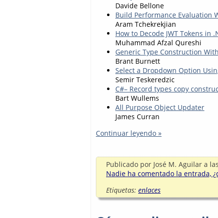
Davide Bellone
Build Performance Evaluation 
Aram Tchekrekjian
How to Decode JWT Tokens in .
Muhammad Afzal Qureshi
Generic Type Construction With
Brant Burnett
Select a Dropdown Option Usin
Semir Teskeredzic
C#– Record types copy construc
Bart Wullems
All Purpose Object Updater
James Curran
Continuar leyendo »
Publicado por
José M. Aguilar
a la
Nadie ha comentado la entrada, ¿q
Etiquetas:
enlaces