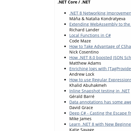
.NET Core / .NET
.NET 8 Networking Improvemen
Máňa & Natalia Kondratyeva
Extending WebAssembly to the 
Richard Lander
Local Functions in C#
Code Maze
How to Take Advantage of CSha
Nick Cosentino
How .NET 8.0 boosted JSON Sc
Matthew Adams
Enriching logs with [TagProvide
Andrew Lock
How to use Regular Expression
Khalid Abuhakmeh
Inline Snapshot testing in .NET
Gérald Barré
Data annotations has some awe
David Grace
Deep C# - Casting the Escape f
Mike James
Learn .NET 8 with New Beginne
Katie Savage