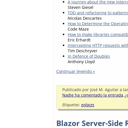
A journey about the new interc
Steven Giesel
TDD and refactoring to patterns
Nicolas Descartes
How to Determine the Operatin
Code Maze
How to make libraries compatib
Eric Erhardt
Intercepting HTTP requests wit
Tim Deschryver
In Defence of Doubles
Anthony Lloyd
Continuar leyendo »
Publicado por
José M. Aguilar
a la
Nadie ha comentado la entrada, ¿q
Etiquetas:
enlaces
Blazor Server-Side 