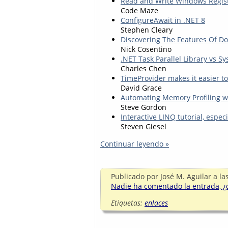
Read and Write Windows Regist
Code Maze
ConfigureAwait in .NET 8
Stephen Cleary
Discovering The Features Of D
Nick Cosentino
.NET Task Parallel Library vs 
Charles Chen
TimeProvider makes it easier t
David Grace
Automating Memory Profiling wi
Steve Gordon
Interactive LINQ tutorial, espec
Steven Giesel
Continuar leyendo »
Publicado por
José M. Aguilar
a la
Nadie ha comentado la entrada, ¿q
Etiquetas:
enlaces