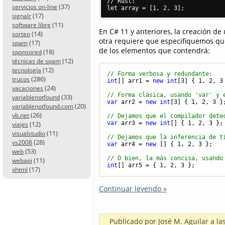
// Rust:

(37)
servicios on-line
(17)
signalr
(11)
software libre
En C# 11 y anteriores, la creación d
(14)
sorteo
otra requiere que especifiquemos qu
(17)
spam
de los elementos que contendrá:
(18)
sponsored
(12)
técnicas de spam
(12)
tecnología
// Forma verbosa y redundante:
(286)
trucos
int
[] arr1 = 
new
int
[
3
] { 
1
, 
2
, 
3
(24)
vacaciones
// Forma clásica, usando 'var' y 
(33)
variablenotfound
var
 arr2 = 
new
int
[
3
] { 
1
, 
2
, 
3
 };
(20)
variablenotfound.com
(26)
vb.net
// Dejamos que el compilador dete
(12)
var
 arr3 = 
new
int
[] { 
1
, 
2
, 
3
 };

viajes
(11)
visualstudio
// Dejamos que la inferencia de t
(28)
vs2008
var
 arr4 = 
new
 [] { 
1
, 
2
, 
3
 };

(53)
web
// O bien, la más concisa, usando
(11)
webapi
int
[] arr5 = { 
1
, 
2
, 
3
(17)
xhtml
Continuar leyendo »
Publicado por
José M. Aguilar
a la