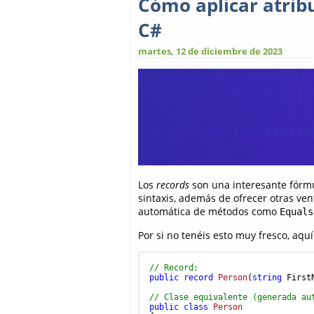
Cómo aplicar atrib
C#
martes, 12 de diciembre de 2023
Los
records
son una interesante fórmu
sintaxis, además de ofrecer otras ve
automática de métodos como
Equals
Por si no tenéis esto muy fresco, aq
// Record:
public
record
Person
(
string
 First
// Clase equivalente (generada au
public
class
Person