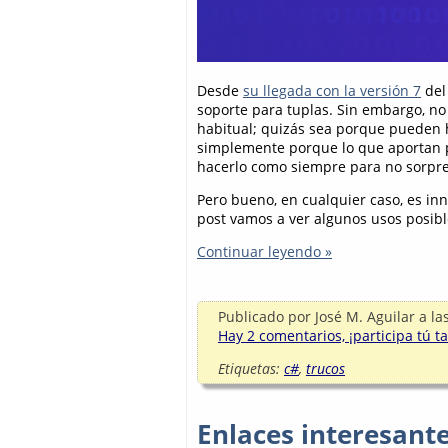
Desde
su llegada con la versión 7
del 
soporte para tuplas. Sin embargo, no
habitual; quizás sea porque pueden h
simplemente porque lo que aportan 
hacerlo como siempre para no sorpre
Pero bueno, en cualquier caso, es in
post vamos a ver algunos usos posible
Continuar leyendo »
Publicado por
José M. Aguilar
a la
Hay 2 comentarios, ¡participa tú t
Etiquetas:
c#
,
trucos
Enlaces interesant