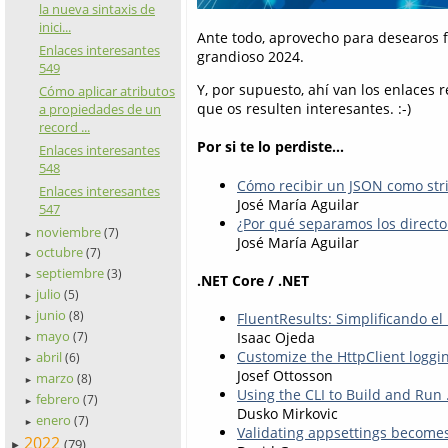
la nueva sintaxis de
inici...
Ante todo, aprovecho para desearos f
Enlaces interesantes
grandioso 2024.
549
Y, por supuesto, ahí van los enlaces
Cómo aplicar atributos
que os resulten interesantes. :-)
a propiedades de un
record ...
Por si te lo perdiste...
Enlaces interesantes
548
Cómo recibir un JSON como str
Enlaces interesantes
José María Aguilar
547
¿Por qué separamos los director
noviembre
(7)
►
José María Aguilar
octubre
(7)
►
septiembre
(3)
►
.NET Core / .NET
julio
(5)
►
junio
(8)
FluentResults: Simplificando e
►
mayo
Isaac Ojeda
(7)
►
Customize the HttpClient loggi
abril
(6)
►
Josef Ottosson
marzo
(8)
►
Using the CLI to Build and Run
febrero
(7)
►
Dusko Mirkovic
enero
(7)
►
Validating appsettings becomes
2022
(79)
►