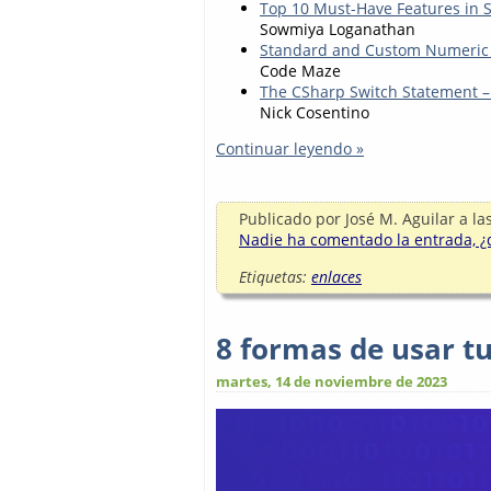
Top 10 Must-Have Features in S
Sowmiya Loganathan
Standard and Custom Numeric F
Code Maze
The CSharp Switch Statement –
Nick Cosentino
Continuar leyendo »
Publicado por
José M. Aguilar
a la
Nadie ha comentado la entrada, ¿q
Etiquetas:
enlaces
8 formas de usar t
martes, 14 de noviembre de 2023