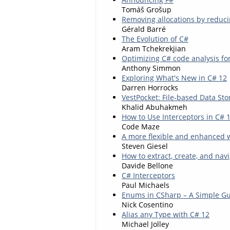
Tomáš Grošup
Removing allocations by reduci
Gérald Barré
The Evolution of C#
Aram Tchekrekjian
Optimizing C# code analysis fo
Anthony Simmon
Exploring What's New in C# 12
Darren Horrocks
VestPocket: File-based Data Sto
Khalid Abuhakmeh
How to Use Interceptors in C# 
Code Maze
A more flexible and enhanced w
Steven Giesel
How to extract, create, and navi
Davide Bellone
C# Interceptors
Paul Michaels
Enums in CSharp – A Simple Gu
Nick Cosentino
Alias any Type with C# 12
Michael Jolley