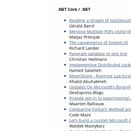
.NET Core / .NET
Reading a stream of JsonDocum
Gérald Barré
Merging Multiple PDFs Using th
Matjaz Prtenjak
The convenience of System.IO
Richard Lander
Pangram validator in one line
Christian Heilmann
Implementing Distributed Locks
Hamed Salameh
MoonSharp - Running Lua Scrip
Khalid Abuhakmeh
Updates On Microsoft’s BinaryF
DevExpress Blogs
Provide opt-in to experimental
Maarten Balliauw
Comparing ForEach Method and
Code Maze
Let’s build a custom Microsoft
Waldek Mastykarz