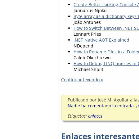
Create Better Looking Console 
Januarius Njoku
Byte array as a dictionary key?
João Antunes
How to Switch Between .NET SD
Lennart Pries
.NET Native AOT Explained
NDepend
How to Rename Files in a Folde
Caleb Okechukwu
How to Debug LINQ queries in 
Michael Shpilt
Continuar leyendo »
Publicado por
José M. Aguilar
a la
Nadie ha comentado la entrada, ¿q
Etiquetas:
enlaces
Enlaces interesant