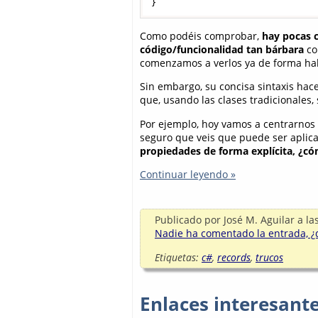
Como podéis comprobar,
hay pocas c
código/funcionalidad tan bárbara
co
comenzamos a verlos ya de forma hab
Sin embargo, su concisa sintaxis hace
que, usando las clases tradicionales, s
Por ejemplo, hoy vamos a centrarnos
seguro que veis que puede ser aplic
propiedades de forma explícita, ¿có
Continuar leyendo »
Publicado por
José M. Aguilar
a la
Nadie ha comentado la entrada, ¿q
Etiquetas:
c#
,
records
,
trucos
Enlaces interesant