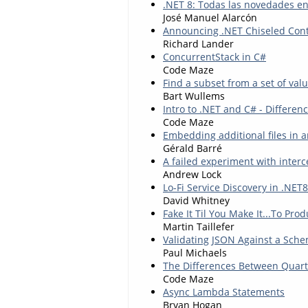
.NET 8: Todas las novedades e
José Manuel Alarcón
Announcing .NET Chiseled Con
Richard Lander
ConcurrentStack in C#
Code Maze
Find a subset from a set of val
Bart Wullems
Intro to .NET and C# - Differenc
Code Maze
Embedding additional files in a
Gérald Barré
A failed experiment with interc
Andrew Lock
Lo-Fi Service Discovery in .NET8
David Whitney
Fake It Til You Make It...To Pro
Martin Taillefer
Validating JSON Against a Sch
Paul Michaels
The Differences Between Quart
Code Maze
Async Lambda Statements
Bryan Hogan