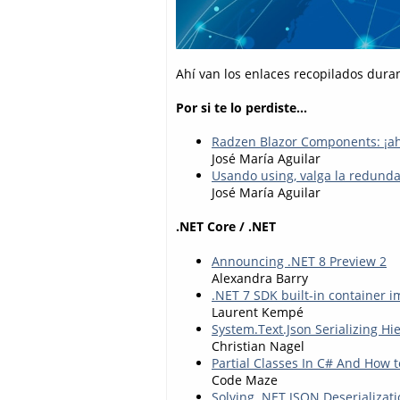
Ahí van los enlaces recopilados dura
Por si te lo perdiste...
Radzen Blazor Components: ¡ah
José María Aguilar
Usando using, valga la redunda
José María Aguilar
.NET Core / .NET
Announcing .NET 8 Preview 2
Alexandra Barry
.NET 7 SDK built-in container
Laurent Kempé
System.Text.Json Serializing Hi
Christian Nagel
Partial Classes In C# And How 
Code Maze
Solving .NET JSON Deserializati