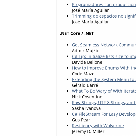
Programadores con producción 
José María Aguilar
Trimming de espacios no signifi
José María Aguilar
.NET Core / .NET
Get Seamless Network Communi
Admir Mujkic
C# Tip: Initialize lists size to
Davide Bellone
How to Improve Enums With th
Code Maze
Extending the System Menu to
Gérald Barré
What To Be Wary of With Iterato
Nick Cosentino
Raw Strings, UTF-8 Strings, and
Sasha Ivanova
C# FileStream For Lazy Develo
Gus Pear
Resiliency with Wolverine
Jeremy D. Miller