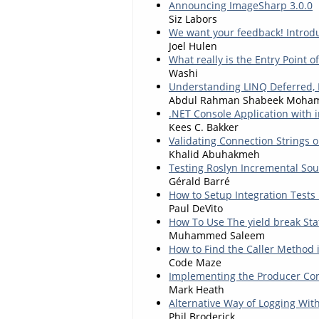
Announcing ImageSharp 3.0.0
Siz Labors
We want your feedback! Introdu
Joel Hulen
What really is the Entry Point 
Washi
Understanding LINQ Deferred,
Abdul Rahman Shabeek Moha
.NET Console Application with
Kees C. Bakker
Validating Connection Strings 
Khalid Abuhakmeh
Testing Roslyn Incremental So
Gérald Barré
How to Setup Integration Tests
Paul DeVito
How To Use The yield break St
Muhammed Saleem
How to Find the Caller Method 
Code Maze
Implementing the Producer Con
Mark Heath
Alternative Way of Logging Wit
Phil Broderick