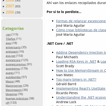
2008
(90)
►
Ahí van los enlaces recopilados dura
2007
(83)
►
2006
Por si te lo perdiste...
(39)
►
Formas de relanzar excepcione
José María Aguilar
Categorías
Cómo crear bibliotecas de clas
José María Aguilar
(115)
.net
(11)
10años
(18)
.NET Core / .NET
ajax
(35)
aniversario
(16)
antispam
Adding Dependency Injection to
(153)
asp.net
Paul Michaels
(125)
aspnetcore
Loading RSA Keys in .NET
&
Loa
(91)
aspnetcoremvc
Scott Brady
(179)
aspnetmvc
How to Use MemoryStream in 
(11)
auges
Ivan Matec
(57)
autobombo
Too many timers in .NET?
(48)
blazor
Gérald Barré
(29)
blazorserver
Implementing React's UseState
(30)
blazorwasm
Ricardo Peres
(76)
blogging
Understanding the .NET ecosyst
(38)
buenas prácticas
Andrew Lock
(133)
c#