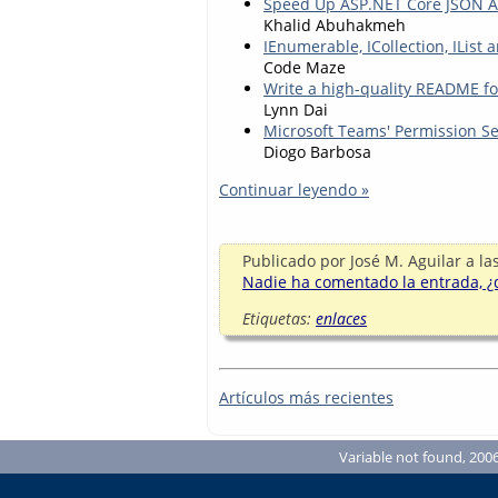
Speed Up ASP.NET Core JSON AP
Khalid Abuhakmeh
IEnumerable, ICollection, IList a
Code Maze
Write a high-quality README f
Lynn Dai
Microsoft Teams' Permission Se
Diogo Barbosa
Continuar leyendo »
Publicado por
José M. Aguilar
a la
Nadie ha comentado la entrada, ¿q
Etiquetas:
enlaces
Artículos más recientes
Variable not found, 2006