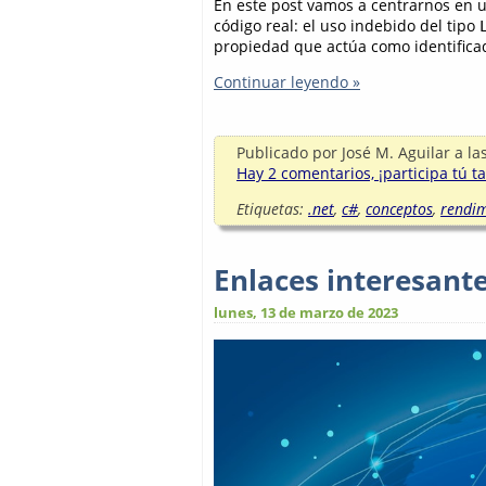
En este post vamos a centrarnos en 
código real: el uso indebido del tipo
propiedad que actúa como identifica
Continuar leyendo »
Publicado por
José M. Aguilar
a la
Hay 2 comentarios, ¡participa tú t
Etiquetas:
.net
,
c#
,
conceptos
,
rendim
Enlaces interesant
lunes, 13 de marzo de 2023