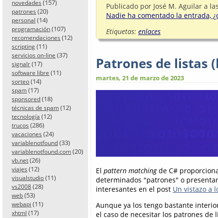
(157)
novedades
Publicado por
José M. Aguilar
a la
(20)
patrones
Nadie ha comentado la entrada, ¿q
(14)
personal
(107)
programación
Etiquetas:
enlaces
(12)
recomendaciones
(11)
scripting
(37)
servicios on-line
Patrones de listas (
(17)
signalr
(11)
software libre
martes, 21 de marzo de 2023
(14)
sorteo
(17)
spam
(18)
sponsored
(12)
técnicas de spam
(12)
tecnología
(286)
trucos
(24)
vacaciones
(33)
variablenotfound
(20)
variablenotfound.com
(26)
vb.net
(12)
viajes
El
pattern matching
de C# proporciona
(11)
visualstudio
determinados "patrones" o presentan
(28)
vs2008
interesantes en el post
Un vistazo a 
(53)
web
(11)
webapi
Aunque ya los tengo bastante interio
(17)
xhtml
el caso de necesitar los patrones de 