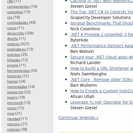
Caching in .NET with MemoryC
(11)
c#6
Steven Giesel
(14)
componentes
The Top .NET C# UI Controls Y
(15)
consultas
(18)
GrapeCity Developer Solutions
css
(43)
Iterator Benchmarks That Shoc
curiosidades
(11)
curso
Nick Cosentino
(258)
desarrollo
.NET 8 Preview 2 Unveiled: 5 
(11)
diseño
ByteHide
(621)
enlaces
.NET Performance Delivers Agai
(13)
estándares
Ben Watson
(25)
eventos
Secure your .NET cloud apps wi
(12)
frikadas
Richard Lander
(11)
google
How to build a URL Shortener 
(33)
herramientas
Niels Swimberghe
(21)
historias
.NET Core - Remove older SDKs
(24)
humor
Bart Wullems
(14)
inocentadas
How to Create a Custom JsonCo
(32)
javascript
Ahsan Ullah
(18)
jquery
Leverage 'is not' Operator for E
(13)
microsoft
Steven Giesel
(15)
mono
(21)
mvp
Continuar leyendo »
(11)
navidad
(27)
netcore
(38)
noticias