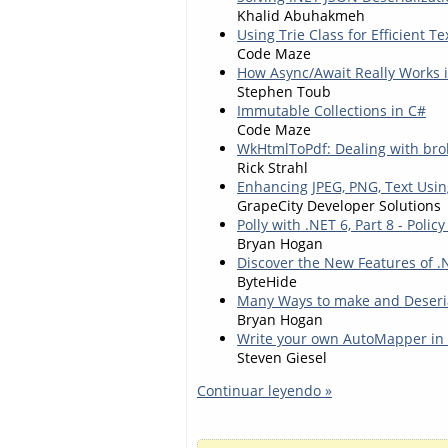
Khalid Abuhakmeh
Using Trie Class for Efficient T
Code Maze
How Async/Await Really Works 
Stephen Toub
Immutable Collections in C#
Code Maze
WkHtmlToPdf: Dealing with bro
Rick Strahl
Enhancing JPEG, PNG, Text Usin
GrapeCity Developer Solutions
Polly with .NET 6, Part 8 - Poli
Bryan Hogan
Discover the New Features of 
ByteHide
Many Ways to make and Deseria
Bryan Hogan
Write your own AutoMapper in
Steven Giesel
Continuar leyendo »