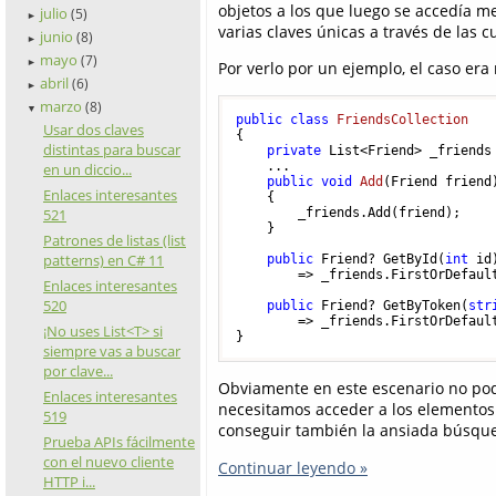
objetos a los que luego se accedía me
julio
(5)
►
varias claves únicas a través de las c
junio
(8)
►
mayo
(7)
►
Por verlo por un ejemplo, el caso er
abril
(6)
►
marzo
(8)
▼
public
class
FriendsCollection
Usar dos claves
{

distintas para buscar
private
 List<Friend> _friends
    ...

en un diccio...
public
void
Add
(
Friend friend
Enlaces interesantes
    {

521
        _friends.Add(friend);

    }

Patrones de listas (list
patterns) en C# 11
public
 Friend? GetById(
int
 id)
        => _friends.FirstOrDefault
Enlaces interesantes
520
public
 Friend? GetByToken(
str
        => _friends.FirstOrDefault
¡No uses List<T> si
siempre vas a buscar
por clave...
Obviamente en este escenario no pode
Enlaces interesantes
necesitamos acceder a los elementos
519
conseguir también la ansiada búsque
Prueba APIs fácilmente
con el nuevo cliente
Continuar leyendo »
HTTP i...