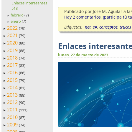
Enlaces interesantes
518
Publicado por
José M. Aguilar
a la
febrero
(7)
►
Hay 2 comentarios, ¡participa tú t
enero
(7)
►
Etiquetas:
.net
,
c#
,
conceptos
,
trucos
2022
(79)
►
2021
(79)
►
2020
(80)
Enlaces interesant
►
2019
(88)
►
lunes, 27 de marzo de 2023
2018
(74)
►
2017
(83)
►
2016
(86)
►
2015
(79)
►
2014
(81)
►
2013
(88)
►
2012
(90)
►
2011
(111)
►
2010
(87)
►
2009
(74)
►