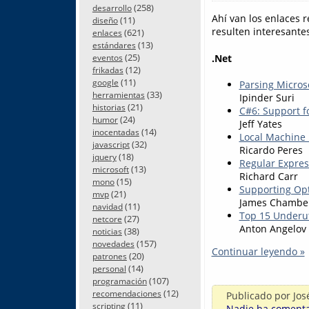
(258)
desarrollo
Ahí van los enlaces 
(11)
diseño
resulten interesantes
(621)
enlaces
(13)
estándares
(25)
.Net
eventos
(12)
frikadas
(11)
google
Parsing Micro
(33)
herramientas
Ipinder Suri
(21)
historias
C#6: Support f
(24)
humor
Jeff Yates
(14)
inocentadas
Local Machine 
(32)
javascript
Ricardo Peres
(18)
jquery
Regular Expres
(13)
microsoft
Richard Carr
(15)
mono
Supporting Op
(21)
mvp
James Chambe
(11)
navidad
Top 15 Underuti
(27)
netcore
Anton Angelov
(38)
noticias
(157)
novedades
Continuar leyendo »
(20)
patrones
(14)
personal
(107)
programación
(12)
recomendaciones
Publicado por
Jos
(11)
scripting
Nadie ha comentad