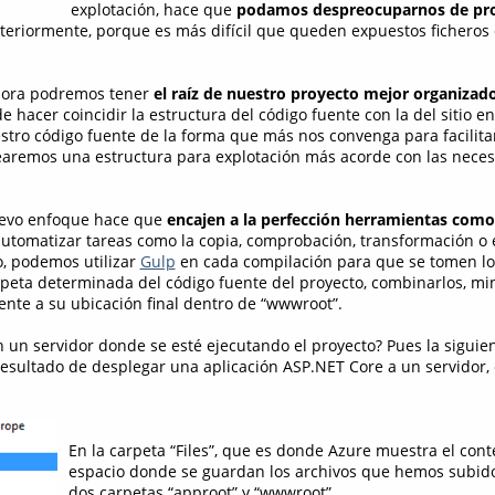
explotación, hace que
podamos despreocuparnos de pr
teriormente, porque es más difícil que queden expuestos ficheros
hora podremos tener
el raíz de nuestro proyecto mejor organizad
 hacer coincidir la estructura del código fuente con la del sitio e
tro código fuente de la forma que más nos convenga para facilitar
earemos una estructura para explotación más acorde con las nece
nuevo enfoque hace que
encajen a la perfección herramientas como
automatizar tareas como la copia, comprobación, transformación 
o, podemos utilizar
Gulp
en cada compilación para que se tomen lo
rpeta determinada del código fuente del proyecto, combinarlos, mi
ente a su ubicación final dentro de “wwwroot”.
n un servidor donde se esté ejecutando el proyecto? Pues la siguie
resultado de desplegar una aplicación ASP.NET Core a un servidor,
En la carpeta “Files”, que es donde Azure muestra el conte
espacio donde se guardan los archivos que hemos subid
dos carpetas “approot” y “wwwroot”.