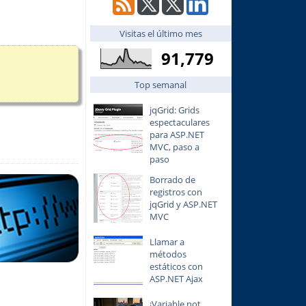
Visitas el último mes
91,779
Top semanal
jqGrid: Grids
espectaculares
para ASP.NET
MVC, paso a
paso
Borrado de
registros con
jqGrid y ASP.NET
MVC
Llamar a
métodos
estáticos con
ASP.NET Ajax
¡Variable not