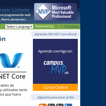
l autor
Contactar
 sobre programación web
Azure, Javascript...
Powered by
Translate
¡Aprende ASP.NET Core ahora!
ón
zables de
 utilizados tanto
ica que fuera
¡Sígueme para estar al día!