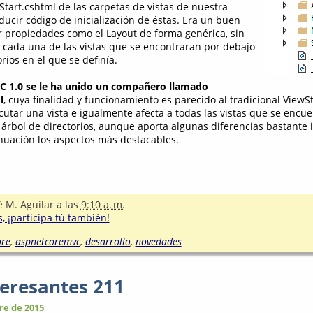
Start.cshtml de las carpetas de vistas de nuestra
ducir código de inicialización de éstas. Era un buen
r propiedades como el Layout de forma genérica, sin
 cada una de las vistas que se encontraran por debajo
orios en el que se definía.
 1.0 se le ha unido un compañero llamado
l
, cuya finalidad y funcionamiento es parecido al tradicional ViewS
cutar una vista e igualmente afecta a todas las vistas que se encu
 árbol de directorios, aunque aporta algunas diferencias bastante 
uación los aspectos más destacables.
é M. Aguilar
a las
9:10 a. m.
, ¡participa tú también!
ore
,
aspnetcoremvc
,
desarrollo
,
novedades
teresantes 211
re de 2015