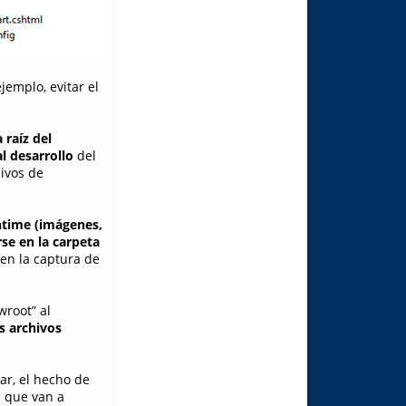
jemplo, evitar el
 raíz del
l desarrollo
del
hivos de
ntime (imágenes,
se en la carpeta
en la captura de
root” al
s archivos
ar, el hecho de
s que van a