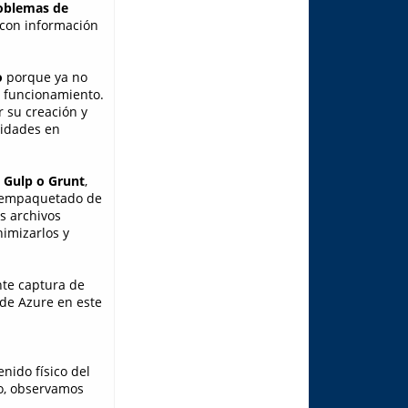
oblemas de
 con información
o
porque ya no
n funcionamiento.
 su creación y
sidades en
 Gulp o Grunt
,
o empaquetado de
s archivos
nimizarlos y
nte captura de
 de Azure en este
nido físico del
o, observamos