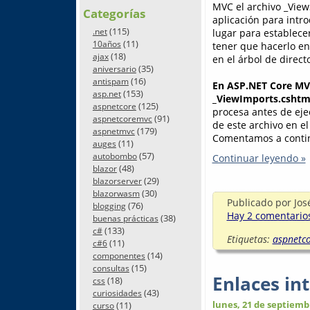
MVC el archivo _View
Categorías
aplicación para intro
(115)
lugar para establece
.net
(11)
10años
tener que hacerlo en
(18)
ajax
en el árbol de direct
(35)
aniversario
(16)
antispam
En ASP.NET Core MVC
(153)
asp.net
_ViewImports.cshtm
(125)
aspnetcore
procesa antes de eje
(91)
aspnetcoremvc
de este archivo en el
(179)
aspnetmvc
Comentamos a contin
(11)
auges
(57)
autobombo
Continuar leyendo »
(48)
blazor
(29)
blazorserver
(30)
blazorwasm
Publicado por
Jos
(76)
blogging
Hay 2 comentarios
(38)
buenas prácticas
(133)
c#
Etiquetas:
aspnetc
(11)
c#6
(14)
componentes
(15)
consultas
Enlaces in
(18)
css
(43)
curiosidades
lunes, 21 de septiemb
(11)
curso