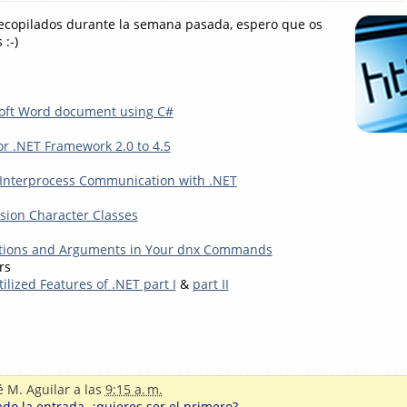
recopilados durante la semana pasada, espero que os
 :-)
soft Word document using C#
or .NET Framework 2.0 to 4.5
Interprocess Communication with .NET
sion Character Classes
tions and Arguments in Your dnx Commands
rs
lized Features of .NET part I
&
part II
é M. Aguilar
a las
9:15 a. m.
o la entrada, ¿quieres ser el primero?