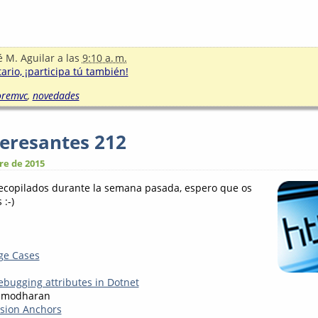
é M. Aguilar
a las
9:10 a. m.
rio, ¡participa tú también!
oremvc
,
novedades
teresantes 212
re de 2015
recopilados durante la semana pasada, espero que os
 :-)
ge Cases
bugging attributes in Dotnet
amodharan
sion Anchors