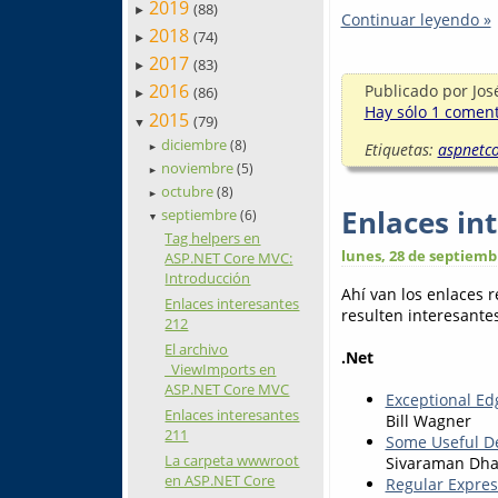
2019
(88)
►
Continuar leyendo »
2018
(74)
►
2017
(83)
►
2016
Publicado por
Jos
(86)
►
Hay sólo 1 comenta
2015
(79)
▼
diciembre
(8)
Etiquetas:
aspnetc
►
noviembre
(5)
►
octubre
(8)
►
Enlaces in
septiembre
(6)
▼
Tag helpers en
lunes, 28 de septiemb
ASP.NET Core MVC:
Introducción
Ahí van los enlaces 
Enlaces interesantes
resulten interesantes
212
El archivo
.Net
_ViewImports en
ASP.NET Core MVC
Exceptional Ed
Enlaces interesantes
Bill Wagner
211
Some Useful De
La carpeta wwwroot
Sivaraman Dh
en ASP.NET Core
Regular Expres