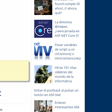
found cumple 20
años! ¿Y ahora,
qué?
La directiva
@helper,
¿reencarnada en
ASP.NET Core 3?
Pasar variables
de script a un
Url.Action() o
Html.ActionLink()
Otras 101 citas
célebres del
mundo de la
informática
Evitar el postback al pulsar un
C
botón en ASP.Net
Enlaces
interesantes 656