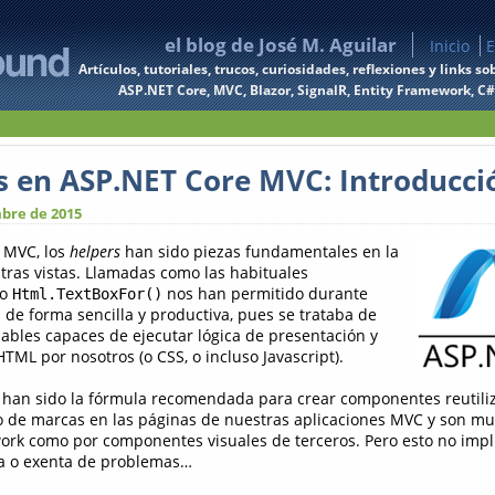
el blog de José M. Aguilar
Inicio
E
Artículos, tutoriales, trucos, curiosidades, reflexiones y links
ASP.NET Core, MVC, Blazor, SignalR, Entity Framework, C#, 
s en ASP.NET Core MVC: Introducci
bre de 2015
 MVC, los
helpers
han sido piezas fundamentales en la
ras vistas. Llamadas como las habituales
o
nos han permitido durante
Html.TextBoxFor()
 de forma sencilla y productiva, pues se trataba de
ables capaces de ejecutar lógica de presentación y
TML por nosotros (o CSS, o incluso Javascript).
han sido la fórmula recomendada para crear componentes reutili
 de marcas en las páginas de nuestras aplicaciones MVC y son muy
ork como por componentes visuales de terceros. Pero esto no impl
ta o exenta de problemas…