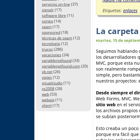
(37)
servicios on-line
(17)
Etiquetas:
enlaces
signalr
(11)
software libre
(14)
sorteo
(17)
spam
La carpet
(18)
sponsored
(12)
técnicas de spam
martes, 15 de septiem
(12)
tecnología
(286)
trucos
Seguimos hablando
(24)
vacaciones
los desarrolladores 
(33)
variablenotfound
MVC, porque esta nu
(20)
variablenotfound.com
son realmente rompe
(26)
vb.net
simple, pero bastant
(12)
viajes
nuestros proyectos: el
(11)
visualstudio
(28)
vs2008
Desde siempre el di
(53)
web
Web Forms, MVC, Web
(11)
webapi
sitio web
en el servi
(17)
xhtml
los archivos propios 
se subían posteriorm
Esto creaba un poco d
porque era fácil que