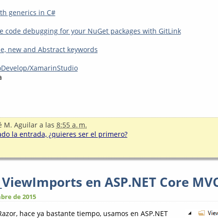
th generics in C#
e code debugging for your NuGet packages with GitLink
ide, new and Abstract keywords
oDevelop/XamarinStudio
a
é M. Aguilar
a las
8:55 a. m.
o la entrada, ¿quieres ser el primero?
 _ViewImports en ASP.NET Core MV
bre de 2015
Razor, hace ya bastante tiempo, usamos en ASP.NET