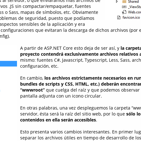
es al servidor, o que enviáramos más archivos de
ivos .JS sin compactar/empaquetar, fuentes
Less o Sass, mapas de símbolos, etc. Obviamente
roblemas de seguridad, puesto que podíamos
aspectos sensibles de la aplicación y era
configuraciones que evitaran la descarga de dichos archivos (por e
fig).
A partir de ASP.NET Core esto deja de ser así, y
la carpeta
proyecto contendrá exclusivamente archivos relativos a
mismo: fuentes C#, Javascript, Typescript, Less, Sass, arc
configuración, etc.
En cambio,
los archivos estrictamente necesarios en ru
bundles de scripts y CSS, HTML, etc.) deberán encontrar
“wwwroot”
que cuelga del raíz y que podemos observar 
pantalla adjunta con un icono circular.
En otras palabras, una vez despleguemos la carpeta “www
servidor, ésta será la raíz del sitio web, por lo que
sólo lo
contenidos en ella serán accesibles
.
Esto presenta varios cambios interesantes. En primer lug
separar los archivos útiles en tiempo de desarrollo de lo