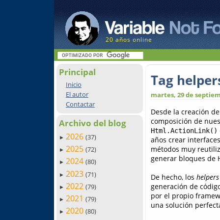
20 años online
Principal
Tag helper
Inicio
El autor
martes, 29 de septiem
Contactar
Desde la creación de
composición de nuest
Archivo del blog
Html.ActionLink()
2026
(37)
►
años crear interfaces
2025
métodos muy reutiliz
(72)
►
generar bloques de H
2024
(80)
►
2023
(71)
►
De hecho, los
helpers
2022
generación de código
(79)
►
por el propio framew
2021
(79)
►
una solución perfec
2020
(80)
►