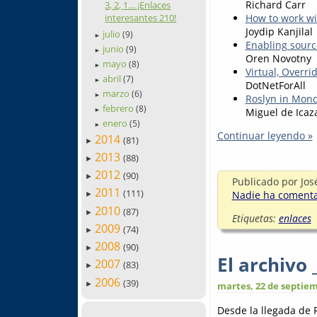
Richard Carr
3, 2, 1… ¡Enlaces
How to work wi
interesantes 210!
Joydip Kanjilal
julio
(9)
►
Enabling sourc
junio
(9)
►
Oren Novotny
mayo
(8)
►
Virtual, Overr
abril
(7)
►
DotNetForAll
marzo
(6)
►
Roslyn in Mon
febrero
(8)
Miguel de Icaz
►
enero
(5)
►
Continuar leyendo »
2014
(81)
►
2013
(88)
►
2012
(90)
►
Publicado por
Jos
2011
(111)
Nadie ha comentad
►
2010
(87)
►
Etiquetas:
enlaces
2009
(74)
►
2008
(90)
►
El archivo
2007
(83)
►
2006
(39)
►
martes, 22 de septiem
Desde la llegada de 