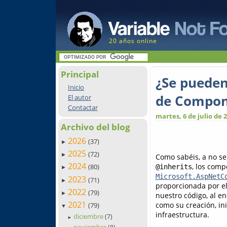
20 años online
Principal
¿Se pueden
Inicio
de Compone
El autor
Contactar
martes, 6 de julio de 
Archivo del blog
2026
(37)
►
2025
(72)
►
Como sabéis, a no ser
2024
, los com
(80)
@inherits
►
Microsoft.AspNetC
2023
(71)
►
proporcionada por e
2022
(79)
►
nuestro código, al e
2021
como su creación, ini
(79)
▼
infraestructura.
diciembre
(7)
►
noviembre