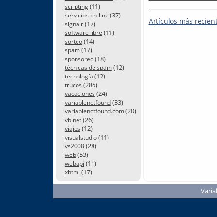
(11)
scripting
(37)
servicios on-line
Artículos más recien
(17)
signalr
(11)
software libre
(14)
sorteo
(17)
spam
(18)
sponsored
(12)
técnicas de spam
(12)
tecnología
(286)
trucos
(24)
vacaciones
(33)
variablenotfound
(20)
variablenotfound.com
(26)
vb.net
(12)
viajes
(11)
visualstudio
(28)
vs2008
(53)
web
(11)
webapi
(17)
xhtml
Varia