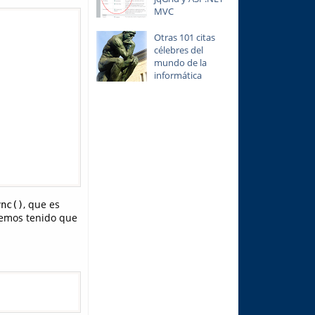
MVC
Otras 101 citas
célebres del
mundo de la
informática


, que es
ync()
hemos tenido que