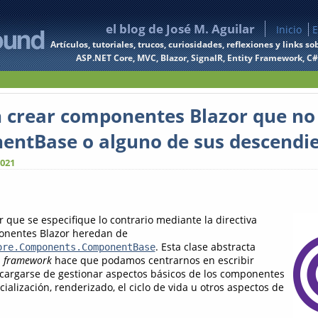
el blog de José M. Aguilar
Inicio
E
Artículos, tutoriales, trucos, curiosidades, reflexiones y links
ASP.NET Core, MVC, Blazor, SignalR, Entity Framework, C#, 
 crear componentes Blazor que no
ntBase o alguno de sus descendi
2021
 que se especifique lo contrario mediante la directiva
ponentes Blazor heredan de
. Esta clase abstracta
ore.Components.ComponentBase
l
framework
hace que podamos centrarnos en escribir
ncargarse de gestionar aspectos básicos de los componentes
cialización, renderizado, el ciclo de vida u otros aspectos de