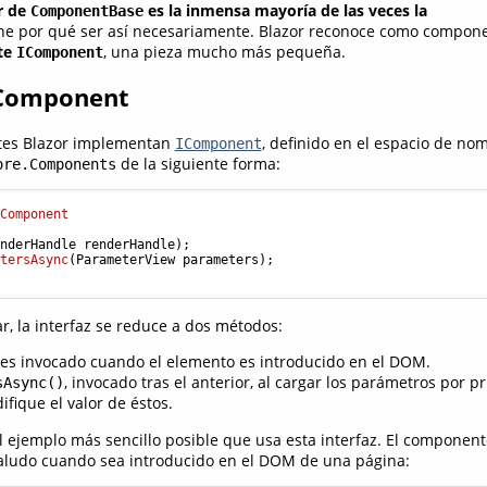
r de
es la inmensa mayoría de las veces la
ComponentBase
iene por qué ser así necesariamente. Blazor reconoce como compo
te
, una pieza mucho más pequeña.
IComponent
 IComponent
tes Blazor implementan
, definido en el espacio de no
IComponent
de la siguiente forma:
ore.Components
IComponent
enderHandle renderHandle
)
;

etersAsync
(
ParameterView parameters
)
;

, la interfaz se reduce a dos métodos:
 es invocado cuando el elemento es introducido en el DOM.
, invocado tras el anterior, al cargar los parámetros por p
sAsync()
fique el valor de éstos.
l ejemplo más sencillo posible que usa esta interfaz. El componen
saludo cuando sea introducido en el DOM de una página: