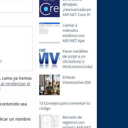
@helper,
¿reencarnada en
ASP.NET Core 3?
Llamar a
métodos
estáticos con
ASP.NET Ajax
Pasar variables
de script a un
;

Url.Action() o
Html.ActionLink()
Enlaces
, como ya hemos
interesantes 656
al renderizar el
l
13 Consejos para comentar tu
 contenido sea
código
Borrado de
dicar un nombre
registros con
jqGrid y ASP.NET