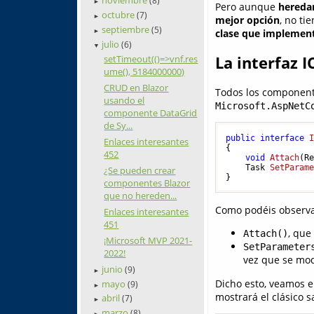
(8)
►
Pero aunque
hereda
octubre
(7)
►
mejor opción
, no t
septiembre
(5)
clase que implemen
►
julio
(6)
▼
setTimeout(()=>vnf.res
La interfaz
ume(), 5184000000)
CRUD en Blazor
Todos los componen
usando el
Microsoft.AspNetC
componente DataGrid
de Sy...
public
interface
Enlaces interesantes
{

452
void
Attach
(
R
Task 
SetParam
¿Se pueden crear
componentes Blazor
que no hereden...
Como podéis observar
Enlaces interesantes
451
, que
Attach()
¡Microsoft MVP 2021-
SetParameter
2022!
vez que se modi
junio
(9)
►
Dicho esto, veamos e
mayo
(9)
►
mostrará el clásico 
abril
(7)
►
marzo
(8)