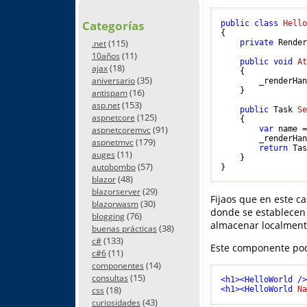
Categorías
public
class
Hell
{

(115)
private
 Render
.net
(11)
10años
public
void
A
(18)
ajax
    {

(35)
aniversario
        _renderHan
    }

(16)
antispam
(153)
asp.net
public
 Task 
S
(125)
aspnetcore
    {

(91)
var
 name 
aspnetcoremvc
        _renderHa
(179)
aspnetmvc
return
 Tas
(11)
auges
    }

(57)
autobombo
(48)
blazor
(29)
blazorserver
Fijaos que en este 
(30)
blazorwasm
donde se establecen 
(76)
blogging
almacenar localment
(38)
buenas prácticas
(133)
c#
Este componente pod
(11)
c#6
(14)
componentes
(15)
consultas
<
h1
>
<
HelloWorld
 /
(18)
<
h1
>
<
HelloWorld
N
css
(43)
curiosidades