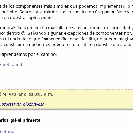
os de los componentes más simples que podemos implementar, lo 
s permite. Sobre estos mimbres está construido
y t
ComponentBase
 en nuestras aplicaciones.
 práctica? Pues no mucho más allá de satisfacer nuestra curiosidad
por dentro 😉. Salvando algunas excepciones de componentes no v
ida ni nada de lo que
nos facilita, no puedo imagina
ComponentBase
a construir componentes pueda resultar útil en nuestro día a día.
ue aprendemos por el camino?
e not found
.
é M. Aguilar
a las
8:05 a. m.
lazorserver
,
blazorwasm
ios, ¡sé el primero!
entario