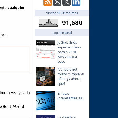
nente
cualquier
Visitas el último mes
91,680
Top semanal
mbres
jqGrid: Grids
espectaculares
para ASP.NET
MVC, paso a
paso
¡Variable not
found cumple 20
años! ¿Y ahora,
qué?
rimera vez, y cada
Enlaces
interesantes 303
te
HelloWorld
La directiva