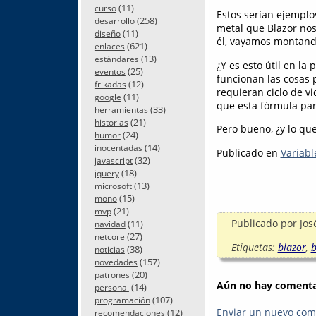
(11)
curso
Estos serían ejempl
(258)
desarrollo
metal que Blazor no
(11)
diseño
él, vayamos montando
(621)
enlaces
(13)
estándares
¿Y es esto útil en la
(25)
eventos
funcionan las cosas 
(12)
frikadas
requieran ciclo de v
(11)
google
que esta fórmula par
(33)
herramientas
(21)
historias
Pero bueno, ¿y lo q
(24)
humor
(14)
inocentadas
Publicado en
Variabl
(32)
javascript
(18)
jquery
(13)
microsoft
(15)
mono
(21)
mvp
Publicado por
Jos
(11)
navidad
(27)
netcore
Etiquetas:
blazor
,
b
(38)
noticias
(157)
novedades
(20)
patrones
Aún no hay comentar
(14)
personal
(107)
programación
Enviar un nuevo com
(12)
recomendaciones