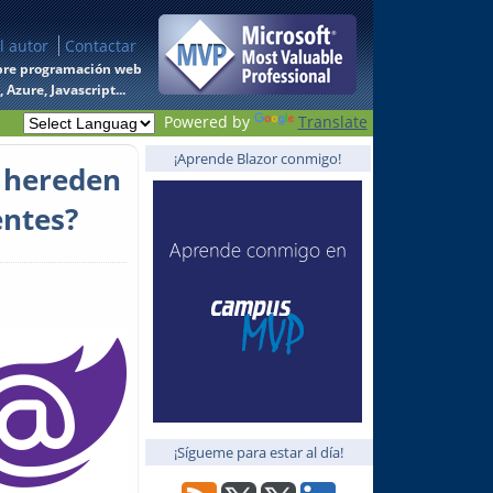
l autor
Contactar
 sobre programación web
Azure, Javascript...
Powered by
Translate
¡Aprende Blazor conmigo!
 hereden
entes?
¡Sígueme para estar al día!