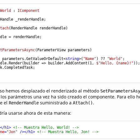
oWorld
 : 
IComponent
Handle _renderHandle;

ttach
(
RenderHandle renderHandle
)
dle = renderHandle;

etParametersAsync
(
ParameterView parameters
)
= parameters.GetValueOrDefault<
string
>(
"Name"
) ?? 
"World"
;

ndle.Render(builder => builder.AddContent(
1
, 
$"Hello, 
{name}
!"
));
k.CompletedTask;

caso hemos desplazado el renderizado al método
SetParametersAs
los parámetros una vez ha sido creado el componente. Para ello 
e el
suministrado a
.
RenderHandle
Attach()
ría usarse ahora de esta manera:
>
</
h1
>
<!-- Muestra Hello, World! -->
ame
=
"Jon"
 />
</
h1
>
<!-- Muestra Hello, Jon! -->