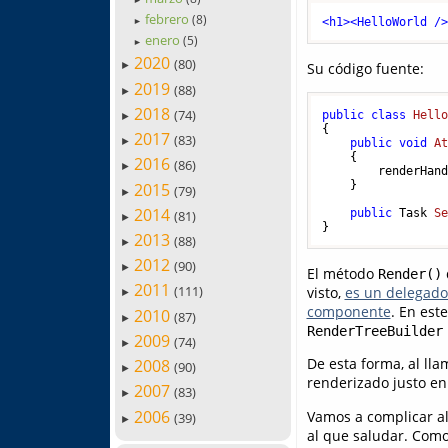
►
febrero
(8)
<
h1
>
<
HelloWorld
 /
►
enero
(5)
►
2020
(80)
Su código fuente:
►
2019
(88)
►
2018
(74)
public
class
Hell
►
{

2017
(83)
►
public
void
A
    {

2016
(86)
►
        renderHan
    }

2015
(79)
►
2014
public
 Task 
S
(81)
►
2013
(88)
►
2012
(90)
►
El método
Render()
2011
(111)
visto,
es un delegado 
►
componente
. En est
2010
(87)
►
RenderTreeBuilder
2009
(74)
►
De esta forma, al ll
2008
(90)
►
renderizado justo e
2007
(83)
►
2006
Vamos a complicar a
(39)
►
al que saludar. Como