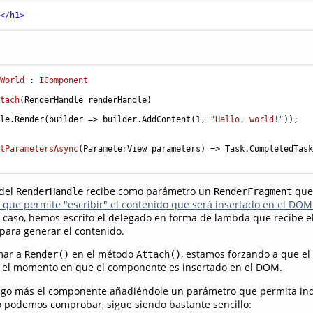
>
</
h1
>
oWorld
 : 
IComponent
ttach
(
RenderHandle renderHandle
)
dle.Render(builder => builder.AddContent(
1
, 
"Hello, world!"
));

etParametersAsync
(
ParameterView parameters
)
 => Task.CompletedTask
del
recibe como parámetro un
que
RenderHandle
RenderFragment
que permite "escribir" el contenido que será insertado en el DOM 
e caso, hemos escrito el delegado en forma de lambda que recibe e
para generar el contenido.
amar a
en el método
, estamos forzando a que el
Render()
Attach()
n el momento en que el componente es insertado en el DOM.
lgo más el componente añadiéndole un parámetro que permita in
 podemos comprobar, sigue siendo bastante sencillo: