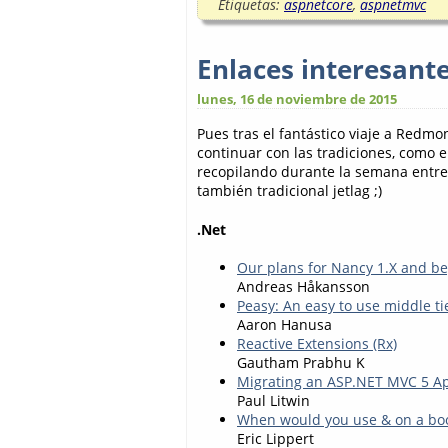
Etiquetas:
aspnetcore
,
aspnetmvc
Enlaces interesant
lunes, 16 de noviembre de 2015
Pues tras el fantástico viaje a Redmo
continuar con las tradiciones, como e
recopilando durante la semana entre
también tradicional jetlag ;)
.Net
Our plans for Nancy 1.X and b
Andreas Håkansson
Peasy: An easy to use middle ti
Aaron Hanusa
Reactive Extensions (Rx)
Gautham Prabhu K
Migrating an ASP.NET MVC 5 Ap
Paul Litwin
When would you use & on a bo
Eric Lippert