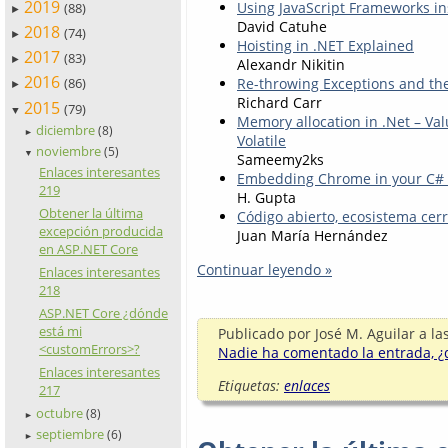
2019
Using JavaScript Frameworks i
(88)
►
David Catuhe
2018
(74)
►
Hoisting in .NET Explained
2017
(83)
►
Alexandr Nikitin
2016
Re-throwing Exceptions and the
(86)
►
Richard Carr
2015
(79)
▼
Memory allocation in .Net – Val
diciembre
(8)
►
Volatile
noviembre
(5)
▼
Sameemy2ks
Enlaces interesantes
Embedding Chrome in your C# 
219
H. Gupta
Obtener la última
Código abierto, ecosistema cer
excepción producida
Juan María Hernández
en ASP.NET Core
Continuar leyendo »
Enlaces interesantes
218
ASP.NET Core ¿dónde
está mi
Publicado por
José M. Aguilar
a la
<customErrors>?
Nadie ha comentado la entrada, ¿q
Enlaces interesantes
Etiquetas:
enlaces
217
octubre
(8)
►
septiembre
(6)
►