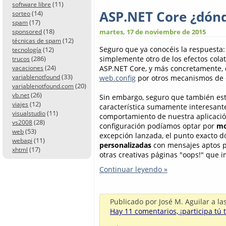
(11)
software libre
ASP.NET Core ¿dón
(14)
sorteo
(17)
spam
(18)
martes, 17 de noviembre de 2015
sponsored
(12)
técnicas de spam
Seguro que ya conocéis la respuesta:
(12)
tecnología
simplemente otro de los efectos cola
(286)
trucos
(24)
ASP.NET Core, y más concretamente,
vacaciones
(33)
web.config
por otros mecanismos de 
variablenotfound
(20)
variablenotfound.com
(26)
vb.net
Sin embargo, seguro que también est
(12)
viajes
característica sumamente interesante
(11)
visualstudio
comportamiento de nuestra aplicació
(28)
vs2008
configuración podíamos optar por
mo
(53)
web
excepción lanzada, el punto exacto d
(11)
webapi
personalizadas
con mensajes aptos pa
(17)
xhtml
otras creativas páginas "oops!" que i
Continuar leyendo »
Publicado por
José M. Aguilar
a la
Hay 11 comentarios, ¡participa tú