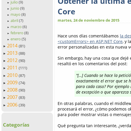
Obtener la última 
julio
(9)
►
junio
(9)
Core
►
mayo
(8)
►
martes, 24 de noviembre de 2015
abril
(7)
►
marzo
(6)
►
febrero
(8)
►
Hace unos días comentábamos
la de
enero
(5)
►
<customErrors> en ASP.NET Core
, y 
2014
(81)
error personalizadas en esta nueva v
►
2013
(88)
►
Sin embargo, hay una cosa que dejé e
2012
(90)
►
resaltó en los comentarios del post:
2011
(111)
►
2010
"[…] Cuando se hace la petic
(87)
►
exactamente el error que se 
2009
(74)
►
para cada caso? Por ejemplo i
2008
(90)
►
de excepción o que aparezca s
2007
(83)
►
En otras palabras, cuando el middle
2006
(39)
►
procesará el error, ¿cómo podemos o
para poder mostrar vistas o mensajes
Categorías
Qué pregunta tan interesante, ¿verd