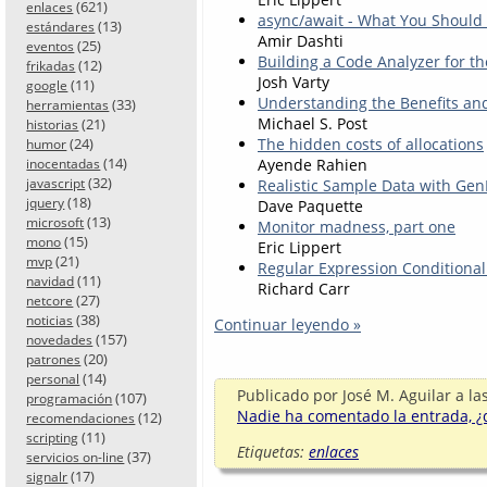
(621)
enlaces
async/await - What You Should
(13)
estándares
Amir Dashti
(25)
eventos
Building a Code Analyzer for th
(12)
frikadas
Josh Varty
(11)
google
Understanding the Benefits an
(33)
herramientas
Michael S. Post
(21)
historias
(24)
The hidden costs of allocations
humor
(14)
Ayende Rahien
inocentadas
(32)
javascript
Realistic Sample Data with Gen
(18)
jquery
Dave Paquette
(13)
microsoft
Monitor madness, part one
(15)
mono
Eric Lippert
(21)
mvp
Regular Expression Conditiona
(11)
navidad
Richard Carr
(27)
netcore
(38)
noticias
Continuar leyendo »
(157)
novedades
(20)
patrones
(14)
personal
Publicado por
José M. Aguilar
a la
(107)
programación
Nadie ha comentado la entrada, ¿q
(12)
recomendaciones
(11)
scripting
Etiquetas:
enlaces
(37)
servicios on-line
(17)
signalr