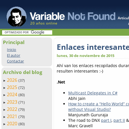
Artícu
20 años online
Principal
Enlaces interesant
Inicio
El autor
lunes, 30 de noviembre de 2015
Contactar
Ahí van los enlaces recopilados dur
resulten interesantes :-)
Archivo del blog
2026
(37)
►
.Net
2025
(72)
►
Multicast Delegates in C#
2024
(80)
►
Abhi Jain
2023
(71)
►
How to create a “Hello World” c
2022
without Visual Studio?
(79)
►
Manjunath Gururaja
2021
(79)
►
The road to DNX
part I
,
part II
2020
(80)
►
Marc Gravell