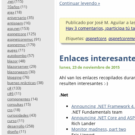
(115)
.net
Continuar leyendo »
(11)
10años
(18)
ajax
(35)
aniversario
Publicado por
José M. Aguilar
a la
(16)
antispam
Hay 3 comentarios, ¡participa tú t
(153)
asp.net
(125)
aspnetcore
Etiquetas:
aspnetcore
,
aspnetcoremv
(91)
aspnetcoremvc
(179)
aspnetmvc
(11)
auges
Enlaces interesant
(57)
autobombo
(48)
blazor
(29)
blazorserver
lunes, 23 de noviembre de 2015
(30)
blazorwasm
(76)
Ahí van los enlaces recopilados dur
blogging
(38)
resulten interesantes :-)
buenas prácticas
(133)
c#
(11)
c#6
.Net
(14)
componentes
(15)
consultas
Announcing .NET Framework 4.
(18)
css
.NET Fundamentals team
(43)
curiosidades
Announcing .NET Core and ASP
(11)
curso
Rich Lander
(258)
desarrollo
Monitor madness, part two
(11)
diseño
Eric Lippert