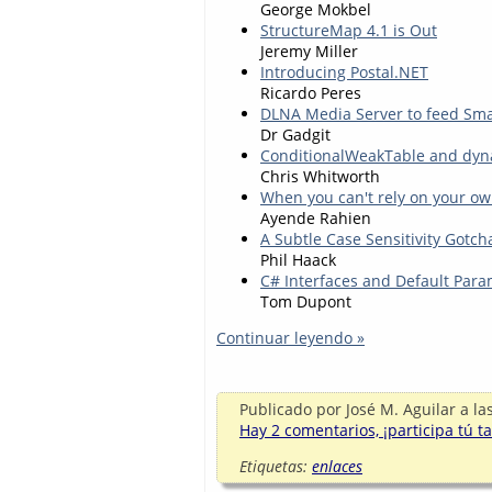
George Mokbel
StructureMap 4.1 is Out
Jeremy Miller
Introducing Postal.NET
Ricardo Peres
DLNA Media Server to feed Sma
Dr Gadgit
ConditionalWeakTable and dyna
Chris Whitworth
When you can't rely on your ow
Ayende Rahien
A Subtle Case Sensitivity Gotc
Phil Haack
C# Interfaces and Default Para
Tom Dupont
Continuar leyendo »
Publicado por
José M. Aguilar
a la
Hay 2 comentarios, ¡participa tú t
Etiquetas:
enlaces