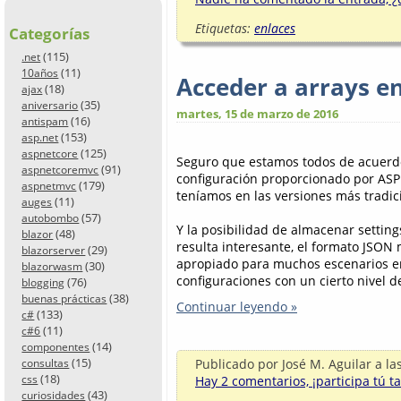
Etiquetas:
enlaces
Categorías
(115)
.net
(11)
10años
Acceder a arrays e
(18)
ajax
(35)
aniversario
martes, 15 de marzo de 2016
(16)
antispam
(153)
asp.net
(125)
aspnetcore
Seguro que estamos todos de acuerd
(91)
aspnetcoremvc
configuración proporcionado por ASP
(179)
aspnetmvc
teníamos en las versiones más tradic
(11)
auges
(57)
autobombo
Y la posibilidad de almacenar settin
(48)
blazor
resulta interesante, el formato JSO
(29)
blazorserver
apropiado para muchos escenarios en 
(30)
blazorwasm
configuraciones con un cierto nivel d
(76)
blogging
(38)
buenas prácticas
Continuar leyendo »
(133)
c#
(11)
c#6
(14)
componentes
(15)
Publicado por
José M. Aguilar
a la
consultas
(18)
css
Hay 2 comentarios, ¡participa tú t
(43)
curiosidades