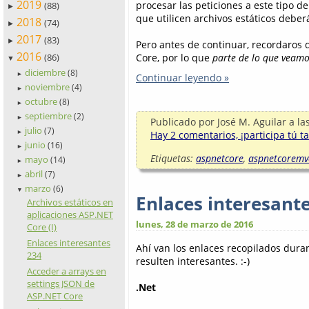
2019
procesar las peticiones a este tipo de
(88)
►
que utilicen archivos estáticos debe
2018
(74)
►
2017
(83)
►
Pero antes de continuar, recordaros
2016
Core, por lo que
parte de lo que veamo
(86)
▼
diciembre
(8)
►
Continuar leyendo »
noviembre
(4)
►
octubre
(8)
►
septiembre
(2)
►
Publicado por
José M. Aguilar
a la
julio
(7)
►
Hay 2 comentarios, ¡participa tú t
junio
(16)
►
Etiquetas:
aspnetcore
,
aspnetcoremv
mayo
(14)
►
abril
(7)
►
marzo
(6)
▼
Enlaces interesant
Archivos estáticos en
aplicaciones ASP.NET
lunes, 28 de marzo de 2016
Core (I)
Enlaces interesantes
Ahí van los enlaces recopilados dur
234
resulten interesantes. :-)
Acceder a arrays en
settings JSON de
.Net
ASP.NET Core