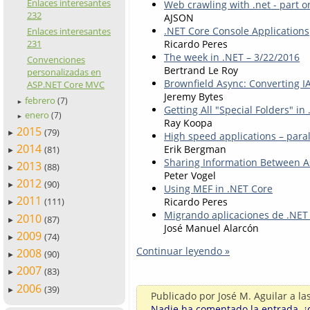
Enlaces interesantes
Web crawling with .net - part o
232
AJSON
.NET Core Console Applications
Enlaces interesantes
Ricardo Peres
231
The week in .NET – 3/22/2016
Convenciones
Bertrand Le Roy
personalizadas en
Brownfield Async: Converting I
ASP.NET Core MVC
Jeremy Bytes
febrero
(7)
►
Getting All "Special Folders" in
enero
(7)
►
Ray Koopa
2015
(79)
►
High speed applications – paral
2014
Erik Bergman
(81)
►
Sharing Information Between 
2013
(88)
►
Peter Vogel
2012
(90)
►
Using MEF in .NET Core
2011
Ricardo Peres
(111)
►
Migrando aplicaciones de .NET 
2010
(87)
►
José Manuel Alarcón
2009
(74)
►
Continuar leyendo »
2008
(90)
►
2007
(83)
►
2006
(39)
►
Publicado por
José M. Aguilar
a la
Nadie ha comentado la entrada, ¿q