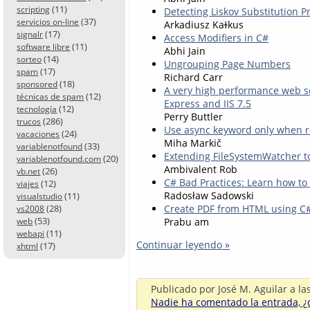
(11)
scripting
Detecting Liskov Substitution P
(37)
servicios on-line
Arkadiusz Kaɫkus
(17)
signalr
Access Modifiers in C#
(11)
software libre
Abhi Jain
(14)
sorteo
Ungrouping Page Numbers
(17)
spam
Richard Carr
(18)
sponsored
A very high performance web se
(12)
técnicas de spam
Express and IIS 7.5
(12)
tecnología
Perry Buttler
(286)
trucos
Use async keyword only when 
(24)
vacaciones
Miha Markič
(33)
variablenotfound
Extending FileSystemWatcher to
(20)
variablenotfound.com
Ambivalent Rob
(26)
vb.net
C# Bad Practices: Learn how t
(12)
viajes
Radosław Sadowski
(11)
visualstudio
Create PDF from HTML using C
(28)
vs2008
(53)
Prabu am
web
(11)
webapi
Continuar leyendo »
(17)
xhtml
Publicado por
José M. Aguilar
a la
Nadie ha comentado la entrada, ¿q