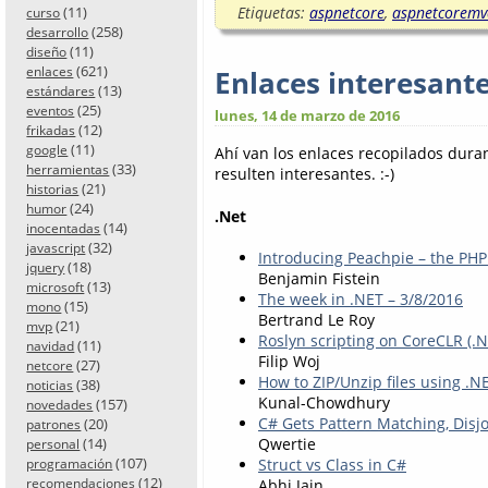
Etiquetas:
aspnetcore
,
aspnetcoremv
(11)
curso
(258)
desarrollo
(11)
diseño
(621)
enlaces
Enlaces interesant
(13)
estándares
(25)
eventos
lunes, 14 de marzo de 2016
(12)
frikadas
(11)
google
Ahí van los enlaces recopilados dur
(33)
herramientas
resulten interesantes. :-)
(21)
historias
(24)
humor
.Net
(14)
inocentadas
(32)
javascript
Introducing Peachpie – the PHP
(18)
jquery
Benjamin Fistein
(13)
microsoft
The week in .NET – 3/8/2016
(15)
mono
Bertrand Le Roy
(21)
mvp
Roslyn scripting on CoreCLR (
(11)
navidad
Filip Woj
(27)
netcore
How to ZIP/Unzip files using .NE
(38)
noticias
Kunal-Chowdhury
(157)
novedades
C# Gets Pattern Matching, Disj
(20)
patrones
Qwertie
(14)
personal
(107)
Struct vs Class in C#
programación
(12)
Abhi Jain
recomendaciones