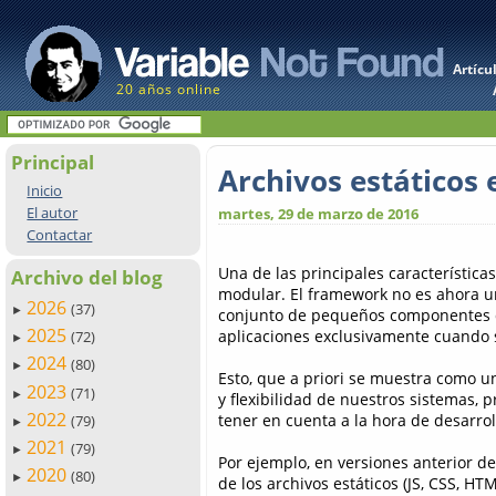
Artícu
20 años online
Principal
Archivos estáticos 
Inicio
El autor
martes, 29 de marzo de 2016
Contactar
Una de las principales característic
Archivo del blog
modular. El framework no es ahora u
2026
(37)
►
conjunto de pequeños componentes 
2025
aplicaciones exclusivamente cuando 
(72)
►
2024
(80)
►
Esto, que a priori se muestra como 
2023
(71)
►
y flexibilidad de nuestros sistemas
2022
tener en cuenta a la hora de desarrol
(79)
►
2021
(79)
►
Por ejemplo, en versiones anterior 
2020
(80)
►
de los archivos estáticos (JS, CSS, H