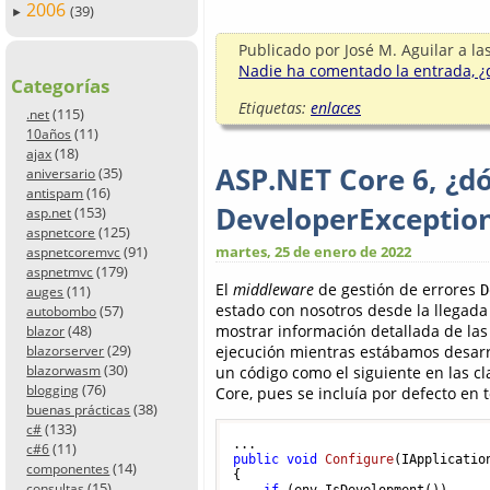
2006
(39)
►
Publicado por
José M. Aguilar
a la
Nadie ha comentado la entrada, ¿q
Categorías
Etiquetas:
enlaces
(115)
.net
(11)
10años
(18)
ajax
ASP.NET Core 6, ¿d
(35)
aniversario
(16)
antispam
DeveloperExceptio
(153)
asp.net
(125)
aspnetcore
martes, 25 de enero de 2022
(91)
aspnetcoremvc
(179)
aspnetmvc
El
middleware
de gestión de errores
D
(11)
auges
estado con nosotros desde la llegada
(57)
autobombo
mostrar información detallada de la
(48)
blazor
(29)
ejecución mientras estábamos desarr
blazorserver
(30)
un código como el siguiente en las c
blazorwasm
(76)
blogging
Core, pues se incluía por defecto en t
(38)
buenas prácticas
(133)
c#
(11)
c#6
public
void
Configure
(
IApplicatio
(14)
componentes
{

(15)
consultas
if
 (env.IsDevelopment())
