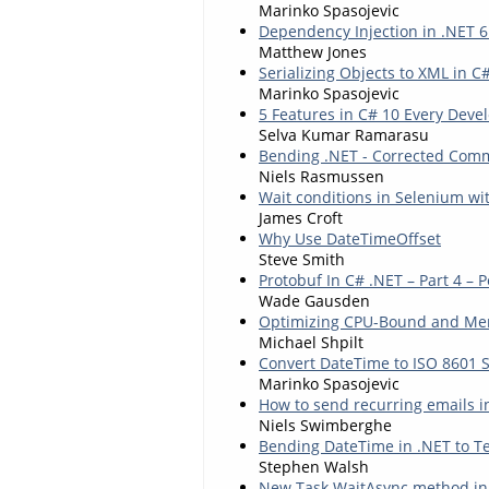
Marinko Spasojevic
Dependency Injection in .NET 6
Matthew Jones
Serializing Objects to XML in C
Marinko Spasojevic
5 Features in C# 10 Every Dev
Selva Kumar Ramarasu
Bending .NET - Corrected Comm
Niels Rasmussen
Wait conditions in Selenium wi
James Croft
Why Use DateTimeOffset
Steve Smith
Protobuf In C# .NET – Part 4 –
Wade Gausden
Optimizing CPU-Bound and Memo
Michael Shpilt
Convert DateTime to ISO 8601 S
Marinko Spasojevic
How to send recurring emails 
Niels Swimberghe
Bending DateTime in .NET to Te
Stephen Walsh
New Task.WaitAsync method in