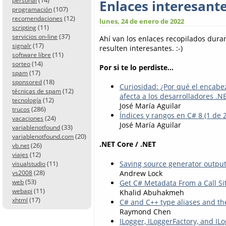
personal
Enlaces interesant
(107)
programación
(12)
recomendaciones
lunes, 24 de enero de 2022
(11)
scripting
(37)
servicios on-line
Ahí van los enlaces recopilados dur
(17)
signalr
resulten interesantes. :-)
(11)
software libre
(14)
sorteo
Por si te lo perdiste...
(17)
spam
(18)
sponsored
Curiosidad: ¿Por qué el encabez
(12)
técnicas de spam
afecta a los desarrolladores .N
(12)
tecnología
José María Aguilar
(286)
trucos
Índices y rangos en C# 8 (1 de 2
(24)
vacaciones
José María Aguilar
(33)
variablenotfound
(20)
variablenotfound.com
.NET Core / .NET
(26)
vb.net
(12)
viajes
(11)
Saving source generator output
visualstudio
(28)
Andrew Lock
vs2008
(53)
web
Get C# Metadata From a Call Si
(11)
webapi
Khalid Abuhakmeh
(17)
xhtml
C# and C++ type aliases and t
Raymond Chen
ILogger, ILoggerFactory, and IL