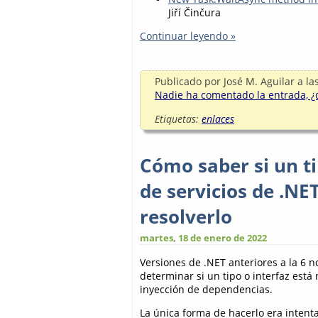
Jiří Činčura
Continuar leyendo »
Publicado por
José M. Aguilar
a la
Nadie ha comentado la entrada, ¿q
Etiquetas:
enlaces
Cómo saber si un ti
de servicios de .NE
resolverlo
martes, 18 de enero de 2022
Versiones de .NET anteriores a la 6 
determinar si un tipo o interfaz está
inyección de dependencias.
La única forma de hacerlo era intent