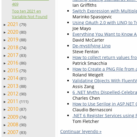
469
Ian Griffiths
Switch Expression with Multipl
Top ten 2021 en
Marinko Spasojevic
Variable Not Found
Using OAuth 2.0 with LINQ to T
2021
(79)
►
Joe Mayo
2020
(80)
►
Everything You Want to Know A
2019
David McCarter
(88)
►
De-mystifying Linq
2018
(74)
►
Steve Fenton
2017
(83)
►
How to collect return values fr
2016
Patrick Smacchia
(86)
►
How to Create a PNG File from 
2015
(79)
►
Roland Weigelt
2014
(81)
►
Validating Objects With FluentV
2013
Assis Zang
(88)
►
6 .NET Myths Dispelled-Celebra
2012
(90)
►
Charles Chen
2011
(111)
►
How to Use Serilog in ASP.NET
2010
(87)
Claudio Bernasconi
►
.NET 6 Register Services using 
2009
(74)
►
Tom Fletcher
2008
(90)
►
Continuar leyendo »
2007
(83)
►