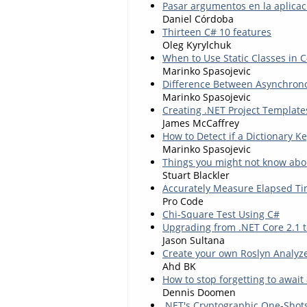
Pasar argumentos en la aplicac
Daniel Córdoba
Thirteen C# 10 features
Oleg Kyrylchuk
When to Use Static Classes in 
Marinko Spasojevic
Difference Between Asynchron
Marinko Spasojevic
Creating .NET Project Template
James McCaffrey
How to Detect if a Dictionary Ke
Marinko Spasojevic
Things you might not know abo
Stuart Blackler
Accurately Measure Elapsed Tim
Pro Code
Chi-Square Test Using C#
Upgrading from .NET Core 2.1 t
Jason Sultana
Create your own Roslyn Analyz
Ahd BK
How to stop forgetting to await 
Dennis Doomen
.NET's Cryptographic One-Shot