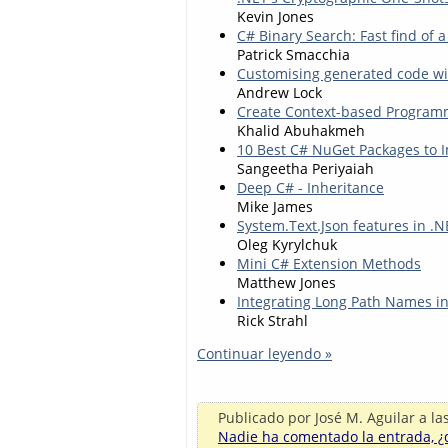
Kevin Jones
C# Binary Search: Fast find of 
Patrick Smacchia
Customising generated code wit
Andrew Lock
Create Context-based Program
Khalid Abuhakmeh
10 Best C# NuGet Packages to I
Sangeetha Periyaiah
Deep C# - Inheritance
Mike James
System.Text.Json features in .N
Oleg Kyrylchuk
Mini C# Extension Methods
Matthew Jones
Integrating Long Path Names i
Rick Strahl
Continuar leyendo »
Publicado por
José M. Aguilar
a la
Nadie ha comentado la entrada, ¿q