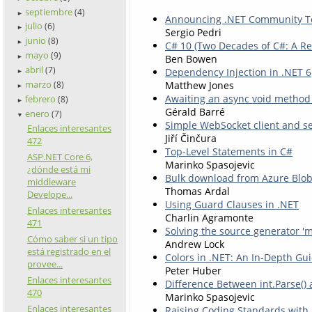
septiembre
(4)
►
Announcing .NET Community Too
julio
(6)
►
Sergio Pedri
junio
(8)
►
C# 10 (Two Decades of C#: A Re
mayo
(9)
Ben Bowen
►
abril
(7)
Dependency Injection in .NET 6
►
marzo
Matthew Jones
(8)
►
Awaiting an async void method
febrero
(8)
►
Gérald Barré
enero
(7)
▼
Simple WebSocket client and se
Enlaces interesantes
Jiří Činčura
472
Top-Level Statements in C#
ASP.NET Core 6,
Marinko Spasojevic
¿dónde está mi
Bulk download from Azure Blob
middleware
Thomas Ardal
Develope...
Using Guard Clauses in .NET
Enlaces interesantes
Charlin Agramonte
471
Solving the source generator 'm
Cómo saber si un tipo
Andrew Lock
está registrado en el
Colors in .NET: An In-Depth Gu
provee...
Peter Huber
Enlaces interesantes
Difference Between int.Parse() 
470
Marinko Spasojevic
Enlaces interesantes
Raising Coding Standards with 