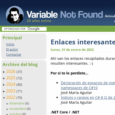
Artícu
20 años online
Principal
Enlaces interesant
Inicio
El autor
lunes, 31 de enero de 2022
Contactar
Ahí van los enlaces recopilados dur
resulten interesantes. :-)
Archivo del blog
2026
(37)
►
Por si te lo perdiste...
2025
(72)
►
Declaración de espacios de nom
2024
(80)
►
namespaces de C#10
2023
(71)
►
José María Aguilar
2022
Índices y rangos en C# 8 (2 de 2
(79)
▼
José María Aguilar
diciembre
(6)
►
noviembre
(8)
►
.NET Core / .NET
octubre
(8)
►