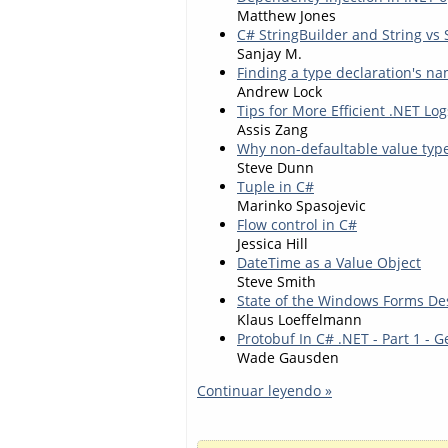
Matthew Jones
C# StringBuilder and String vs 
Sanjay M.
Finding a type declaration's n
Andrew Lock
Tips for More Efficient .NET Log
Assis Zang
Why non-defaultable value typ
Steve Dunn
Tuple in C#
Marinko Spasojevic
Flow control in C#
Jessica Hill
DateTime as a Value Object
Steve Smith
State of the Windows Forms Des
Klaus Loeffelmann
Protobuf In C# .NET - Part 1 - G
Wade Gausden
Continuar leyendo »