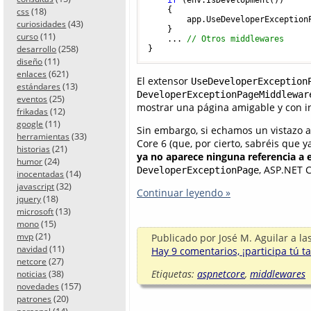
(18)
    {

css
        app.UseDeveloperExceptionP
(43)
curiosidades
    }

(11)
curso
    ... 
// Otros middlewares
(258)
desarrollo
(11)
diseño
(621)
enlaces
El extensor
UseDeveloperException
(13)
estándares
DeveloperExceptionPageMiddlewar
(25)
eventos
mostrar una página amigable y con in
(12)
frikadas
(11)
google
Sin embargo, si echamos un vistazo a
(33)
herramientas
Core 6 (que, por cierto, sabréis que 
(21)
historias
ya no aparece ninguna referencia a 
(24)
humor
, ASP.NET 
DeveloperExceptionPage
(14)
inocentadas
(32)
javascript
Continuar leyendo »
(18)
jquery
(13)
microsoft
(15)
mono
(21)
mvp
Publicado por
José M. Aguilar
a la
(11)
navidad
Hay 9 comentarios, ¡participa tú t
(27)
netcore
(38)
Etiquetas:
aspnetcore
,
middlewares
noticias
(157)
novedades
(20)
patrones
(14)