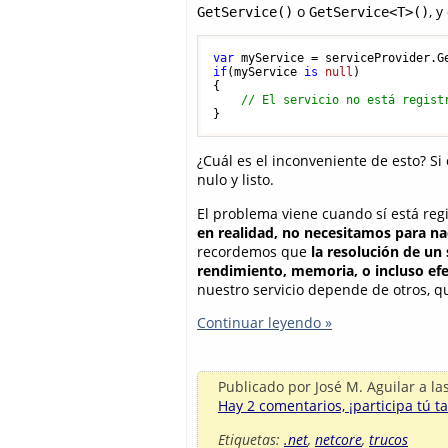
o
, 
GetService()
GetService<T>()
var
if
(myService 
is
null
)

{

// El servicio no está regist
¿Cuál es el inconveniente de esto? Si 
nulo y listo.
El problema viene cuando sí está reg
en realidad, no necesitamos para n
recordemos que
la resolución de un
rendimiento, memoria, o incluso efe
nuestro servicio depende de otros, q
Continuar leyendo »
Publicado por
José M. Aguilar
a la
Hay 2 comentarios, ¡participa tú t
Etiquetas:
.net
,
netcore
,
trucos