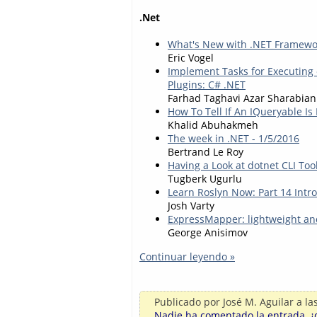
.Net
What's New with .NET Framework
Eric Vogel
Implement Tasks for Executing 
Plugins: C# .NET
Farhad Taghavi Azar Sharabian
How To Tell If An IQueryable I
Khalid Abuhakmeh
The week in .NET - 1/5/2016
Bertrand Le Roy
Having a Look at dotnet CLI Too
Tugberk Ugurlu
Learn Roslyn Now: Part 14 Intro
Josh Varty
ExpressMapper: lightweight an
George Anisimov
Continuar leyendo »
Publicado por
José M. Aguilar
a la
Nadie ha comentado la entrada, ¿q