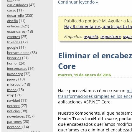
Continuar leyendo »
(43)
curiosidades
(11)
curso
(258)
desarrollo
(11)
Publicado por
José M. Aguilar
a la
diseño
(621)
Hay 8 comentarios, ¡participa tú t
enlaces
(13)
estándares
Etiquetas:
aspnet5
,
aspnetcore
,
aspn
(25)
eventos
(12)
frikadas
(11)
google
(33)
Eliminar el encabe
herramientas
(21)
historias
(24)
Core
humor
(14)
inocentadas
(32)
javascript
martes, 19 de enero de 2016
(18)
jquery
(13)
microsoft
(15)
mono
Hace poco veíamos cómo crear un
mi
(21)
mvp
transformaciones simples en los en
(11)
navidad
aplicaciones ASP.NET Core.
(27)
netcore
(38)
noticias
Nuestro componente, al que habíam
(157)
novedades
, podía
HeaderTransformMiddleware
(20)
patrones
qué encabezados queríamos modificar 
(14)
personal
queríamos era eliminar el encabezad
(107)