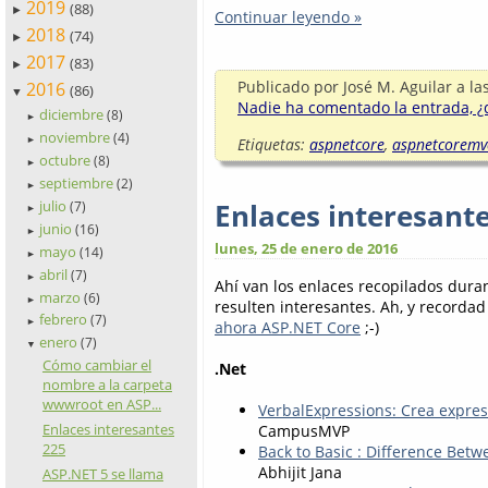
2019
(88)
►
Continuar leyendo »
2018
(74)
►
2017
(83)
►
Publicado por
José M. Aguilar
a la
2016
(86)
▼
Nadie ha comentado la entrada, ¿q
diciembre
(8)
►
noviembre
(4)
Etiquetas:
aspnetcore
,
aspnetcoremv
►
octubre
(8)
►
septiembre
(2)
►
Enlaces interesant
julio
(7)
►
junio
(16)
►
lunes, 25 de enero de 2016
mayo
(14)
►
abril
(7)
►
Ahí van los enlaces recopilados dur
marzo
(6)
►
resulten interesantes. Ah, y recorda
febrero
(7)
►
ahora ASP.NET Core
;-)
enero
(7)
▼
Cómo cambiar el
.Net
nombre a la carpeta
wwwroot en ASP...
VerbalExpressions: Crea expres
Enlaces interesantes
CampusMVP
225
Back to Basic : Difference Betwe
Abhijit Jana
ASP.NET 5 se llama