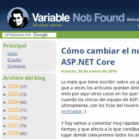
Artícu
20 años online
Principal
Cómo cambiar el n
Inicio
ASP.NET Core
El autor
Contactar
martes, 26 de enero de 2016
Archivo del blog
Lo malo que tiene escribir sobre un 
2026
(37)
que a veces los artículos quedan d
►
visto por aquí otros casos en los que
2025
(72)
►
cuando los chicos del equipo de AS
2024
(80)
►
últimamente, con los fríos del invier
2023
(71)
resfriados
;)
►
2022
(79)
►
Y hoy vamos a comentar muy rápidam
2021
(79)
►
tiempo, y que afecta a lo que cont
2020
(80)
lugar donde colocaremos todos los ar
►