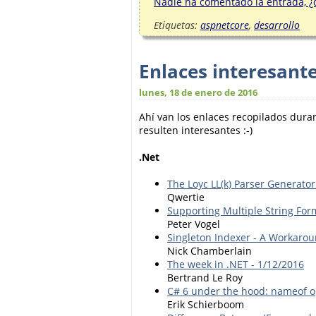
Nadie ha comentado la entrada, ¿q
Etiquetas:
aspnetcore
,
desarrollo
Enlaces interesant
lunes, 18 de enero de 2016
Ahí van los enlaces recopilados dur
resulten interesantes :-)
.Net
The Loyc LL(k) Parser Generator:
Qwertie
Supporting Multiple String For
Peter Vogel
Singleton Indexer - A Workaroun
Nick Chamberlain
The week in .NET - 1/12/2016
Bertrand Le Roy
C# 6 under the hood: nameof o
Erik Schierboom