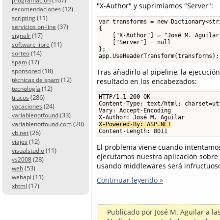
programación
"X-Author" y suprimíamos "Server":
(12)
recomendaciones
(11)
scripting
var transforms = new Dictionary<stri
(37)
servicios on-line
{

(17)
signalr
    ["X-Author"] = "José M. Aguilar"
    ["Server"] = null

(11)
software libre
};

(14)
sorteo
(17)
spam
(18)
sponsored
Tras añadirlo al pipeline, la ejecuci
(12)
técnicas de spam
resultado en los encabezados:
(12)
tecnología
(286)
HTTP/1.1 200 OK

trucos
Content-Type: text/html; charset=utf
(24)
vacaciones
Vary: Accept-Encoding

(33)
variablenotfound
(20)
variablenotfound.com
X-Powered-By: ASP.NET
Content-Length: 8011
(26)
vb.net
(12)
viajes
El problema viene cuando intentamo
(11)
visualstudio
ejecutamos nuestra aplicación sobre I
(28)
vs2008
usando middlewares será infructuos
(53)
web
(11)
webapi
Continuar leyendo »
(17)
xhtml
Publicado por
José M. Aguilar
a la