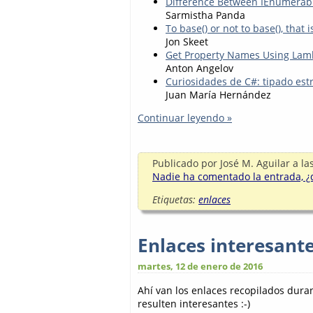
Difference Between IEnumerable,
Sarmistha Panda
To base() or not to base(), that 
Jon Skeet
Get Property Names Using Lam
Anton Angelov
Curiosidades de C#: tipado est
Juan María Hernández
Continuar leyendo »
Publicado por
José M. Aguilar
a la
Nadie ha comentado la entrada, ¿q
Etiquetas:
enlaces
Enlaces interesant
martes, 12 de enero de 2016
Ahí van los enlaces recopilados dur
resulten interesantes :-)