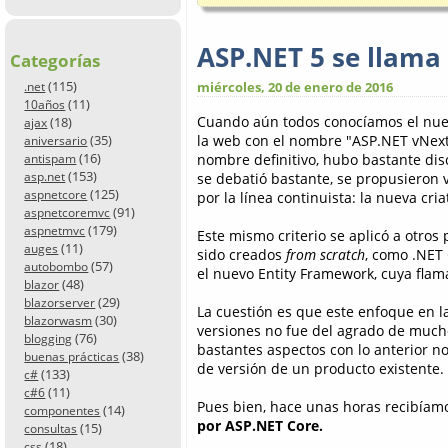
ASP.NET 5 se llama
Categorías
(115)
miércoles, 20 de enero de 2016
.net
(11)
10años
Cuando aún todos conocíamos el nue
(18)
ajax
(35)
la web con el nombre "ASP.NET vNext
aniversario
(16)
nombre definitivo, hubo bastante dis
antispam
(153)
asp.net
se debatió bastante, se propusieron va
(125)
aspnetcore
por la línea continuista: la nueva cri
(91)
aspnetcoremvc
(179)
aspnetmvc
Este mismo criterio se aplicó a otro
(11)
auges
sido creados
from scratch
, como .NET 
(57)
autobombo
el nuevo Entity Framework, cuya flama
(48)
blazor
(29)
blazorserver
La cuestión es que este enfoque en 
(30)
blazorwasm
versiones no fue del agrado de muc
(76)
blogging
bastantes aspectos con lo anterior n
(38)
buenas prácticas
de versión de un producto existente. E
(133)
c#
(11)
c#6
Pues bien, hace unas horas recibíam
(14)
componentes
por ASP.NET Core.
(15)
consultas
(18)
css