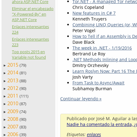
Tor.NET - A managed Tor networ
ahora ASP.NET Core
Chris Copeland
Eliminar el encabezado
New features in C# 7
"X-Powered-By" en
Kenneth Truyers
ASP.NET Core
Combining LINQ Queries (or, Wh
Enlaces interesantes
Peter Vogel
224
How to Tell if an Assembly is D
Enlaces interesantes
Dave Black
223
The week in .NET - 1/19/2016
Top posts 2015 en
Bertrand Le Roy
Variable not found
.NET Methods Inlining and Loo
2015
Dmitry Orzhevsky
(79)
►
Learn Roslyn Now: Part 16 The 
2014
(81)
►
Josh Varty
2013
(88)
►
From Task to Async/Await
2012
Subhamoy Burman
(90)
►
2011
(111)
►
Continuar leyendo »
2010
(87)
►
2009
(74)
►
Publicado por
José M. Aguilar
a la
2008
(90)
►
Nadie ha comentado la entrada, ¿q
2007
(83)
►
2006
Etiquetas:
enlaces
(39)
►