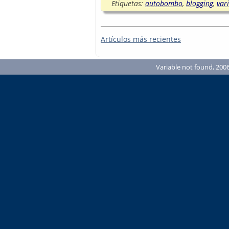
Etiquetas:
autobombo
,
blogging
,
var
Artículos más recientes
Variable not found, 2006