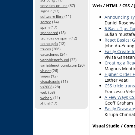
scripting
(37)
Web / HTML / CSS / 
servicios on-line
(17)
signalr
(11)
software libre
Announcing Typ
(14)
sorteo
Daniel Rosenw
(17)
spam
6 Basic Tips F
(18)
sponsored
Sufian mustafa
(12)
técnicas de spam
React Basics: G
(12)
tecnología
John Au-Yeung
(286)
trucos
Easily Create I
(24)
vacaciones
Vivisa Ganesan
(33)
variablenotfound
Creating a Rea
(20)
variablenotfound.com
Magnus Monti
(26)
vb.net
Higher Order F
(12)
viajes
Esther Vaati
(11)
visualstudio
CSS trick: tran
(28)
vs2008
Francesco Vete
(53)
web
A Few Ways CSS
(11)
webapi
Geoff Graham
(17)
xhtml
Easily Draw an
Kirupa Chinna
Visual Studio / Com