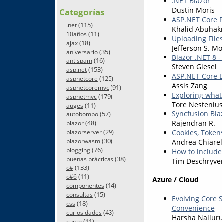
.NET Blazor
Dustin Moris
Categorías
ASP.NET Core 
(115)
.net
Khalid Abuha
(11)
10años
Uploading Files
(18)
ajax
Jefferson S. Mo
(35)
aniversario
Blazor .NET 8 
(16)
antispam
Steven Giesel
(153)
asp.net
ASP.NET Core B
(125)
aspnetcore
Assis Zang
(91)
aspnetcoremvc
Exploring what
(179)
aspnetmvc
Tore Nesteniu
(11)
auges
Syncfusion Bla
(57)
autobombo
Rajendran R.
(48)
blazor
(29)
Cookies, Token
blazorserver
(30)
Andrea Chiarel
blazorwasm
(76)
blogging
How to include
(38)
buenas prácticas
Tim Deschryve
(133)
c#
(11)
c#6
Azure / Cloud
(14)
componentes
(15)
consultas
Evolving Core S
(18)
css
Convenience
(43)
curiosidades
Harsha Nallur
(11)
curso