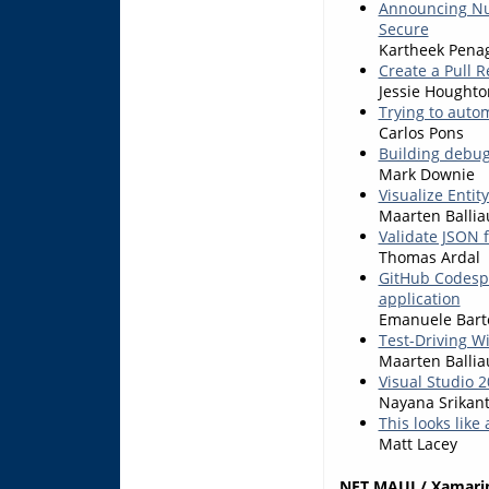
Announcing NuG
Secure
Kartheek Pena
Create a Pull 
Jessie Houghto
Trying to auto
Carlos Pons
Building debug
Mark Downie
Visualize Enti
Maarten Balli
Validate JSON 
Thomas Ardal
GitHub Codespa
application
Emanuele Barto
Test-Driving W
Maarten Balli
Visual Studio 
Nayana Srikan
This looks like
Matt Lacey
.NET MAUI / Xamarin