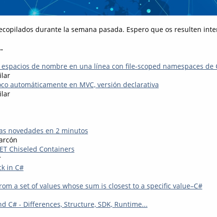
recopilados durante la semana pasada. Espero que os resulten inter
.
 espacios de nombre en una línea con file-scoped namespaces de
ilar
foco automáticamente en MVC, versión declarativa
ilar
las novedades en 2 minutos
arcón
ET Chiseled Containers
r
k in C#
rom a set of values whose sum is closest to a specific value–C#
nd C# - Differences, Structure, SDK, Runtime...