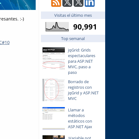
Visitas el último mes
esantes. :-)
90,991
Top semanal
 C#10
jqGrid: Grids
espectaculares
para ASP.NET
MVC, paso a
paso
Borrado de
registros con
jqGrid y ASP.NET
MVC
Llamar a
métodos
estáticos con
ASP.NET Ajax
¡Variable not