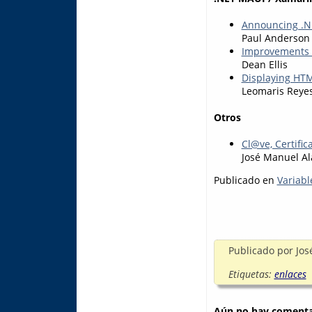
Announcing .NE
Paul Anderson
Improvements &
Dean Ellis
Displaying HTM
Leomaris Reye
Otros
Cl@ve, Certific
José Manuel Al
Publicado en
Variabl
Publicado por
Jos
Etiquetas:
enlaces
Aún no hay comentar