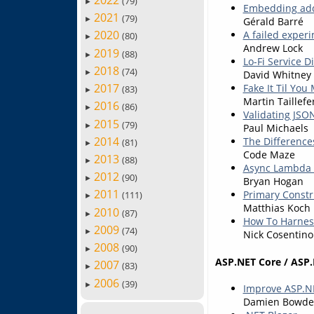
(79)
►
Embedding addit
2021
(79)
►
Gérald Barré
2020
A failed exper
(80)
►
Andrew Lock
2019
(88)
►
Lo-Fi Service D
2018
(74)
►
David Whitney
2017
Fake It Til You
(83)
►
Martin Taillefe
2016
(86)
►
Validating JSO
2015
(79)
►
Paul Michaels
2014
The Difference
(81)
►
Code Maze
2013
(88)
►
Async Lambda 
2012
(90)
►
Bryan Hogan
2011
Primary Constr
(111)
►
Matthias Koch
2010
(87)
►
How To Harness
2009
(74)
►
Nick Cosentino
2008
(90)
►
ASP.NET Core / ASP.
2007
(83)
►
2006
(39)
►
Improve ASP.N
Damien Bowd