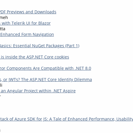
PDF Previews and Downloads
kmeh
 with Telerik UI for Blazor
tta
- Enhanced Form Navigation
asics: Essential NuGet Packages (Part 1)
 is inside the ASP.NET Core cookies
s
zor Components Are Compatible with .NET 8.0
s, or JWTs? The ASP.NET Core Identity Dilemma
li
 an Angular Project within .NET Aspire
r
tack of Azure SDK for JS: A Tale of Enhanced Performance, Usabilit
u