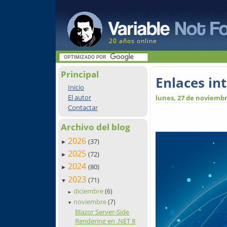
20 años online
Principal
Enlaces in
Inicio
El autor
lunes, 27 de noviembr
Contactar
Archivo del blog
2026
(37)
►
2025
(72)
►
2024
(80)
►
2023
(71)
▼
diciembre
(6)
►
noviembre
(7)
▼
Blazor Server-Side
Rendering en .NET 8