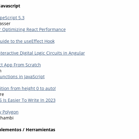
Javascript
eScript 5.3
asser
or Optimizing React Performance
uide to the useEffect Hook
nteractive Digital Logic Circuits in Angular
ct App From Scratch
n
unctions in JavaScript
sition from height 0 to auto!
re
 Is Easier To Write In 2023
y Polygon
thambi
plementos / Herramientas