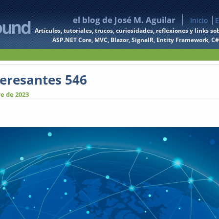
el blog de José M. Aguilar
Inicio
E
Artículos, tutoriales, trucos, curiosidades, reflexiones y links
ASP.NET Core, MVC, Blazor, SignalR, Entity Framework, C#, 
teresantes 546
e de 2023