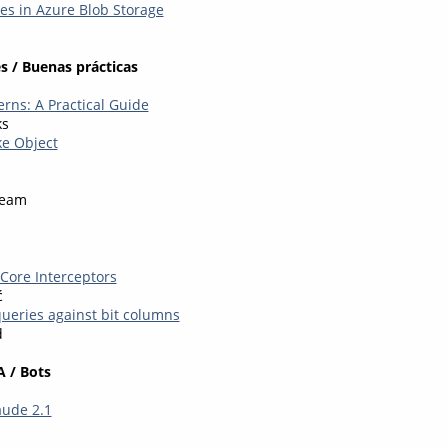
les in Azure Blob Storage
s / Buenas prácticas
rns: A Practical Guide
ks
e Object
Team
Core Interceptors
ć
queries against bit columns
d
A / Bots
aude 2.1