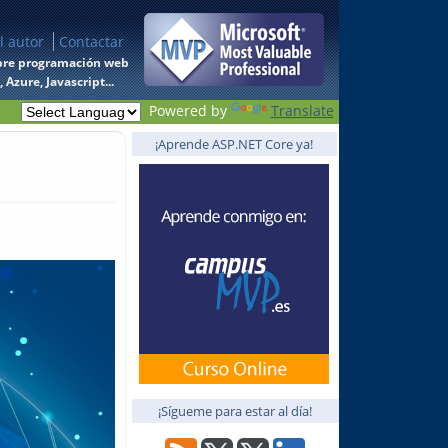
l autor
Contactar
 sobre programación web
Azure, Javascript...
Powered by
Translate
¡Aprende ASP.NET Core ya!
¡Sígueme para estar al día!