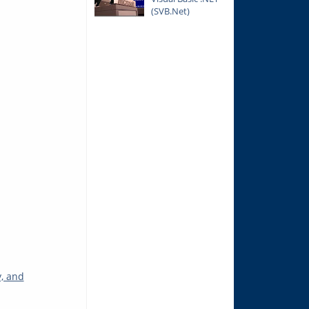
(SVB.Net)
y, and