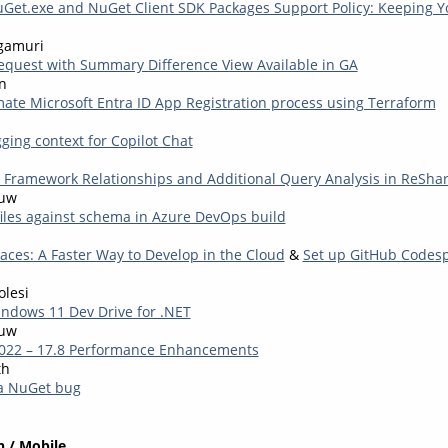
et.exe and NuGet Client SDK Packages Support Policy: Keeping 
gamuri
Request with Summary Difference View Available in GA
n
mate Microsoft Entra ID App Registration process using Terraform
ging context for Copilot Chat
ty Framework Relationships and Additional Query Analysis in ReSha
auw
files against schema in Azure DevOps build
ces: A Faster Way to Develop in the Cloud
&
Set up GitHub Codesp
lesi
indows 11 Dev Drive for .NET
auw
2022 – 17.8 Performance Enhancements
th
 a NuGet bug
 / Mobile