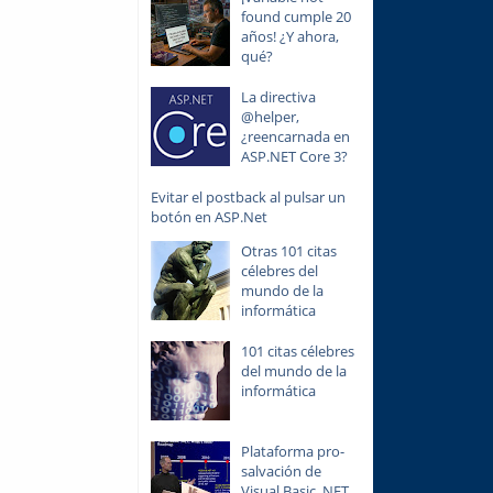
found cumple 20
años! ¿Y ahora,
qué?
La directiva
@helper,
¿reencarnada en
ASP.NET Core 3?
Evitar el postback al pulsar un
botón en ASP.Net
Otras 101 citas
célebres del
mundo de la
informática
101 citas célebres
del mundo de la
informática
Plataforma pro-
salvación de
Visual Basic .NET