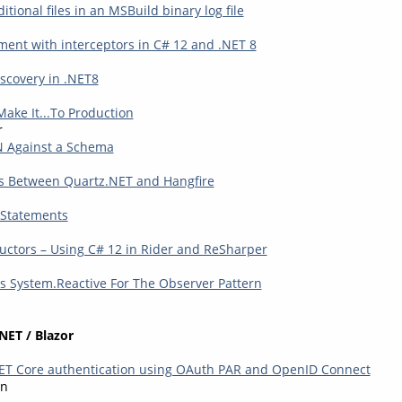
ional files in an MSBuild binary log file
iment with interceptors in C# 12 and .NET 8
iscovery in .NET8
 Make It...To Production
r
N Against a Schema
s Between Quartz.NET and Hangfire
Statements
uctors – Using C# 12 in Rider and ReSharper
 System.Reactive For The Observer Pattern
NET / Blazor
ET Core authentication using OAuth PAR and OpenID Connect
en