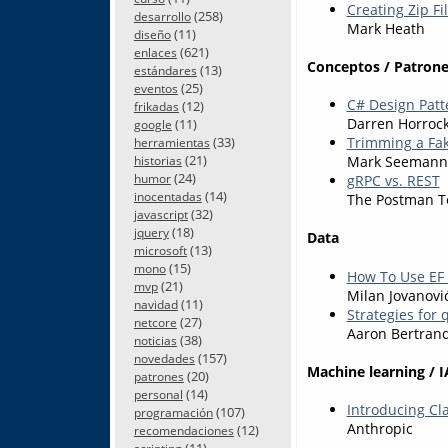
Creating Zip Fi
(258)
desarrollo
Mark Heath
(11)
diseño
(621)
enlaces
Conceptos / Patrone
(13)
estándares
(25)
eventos
C# Design Patte
(12)
frikadas
Darren Horroc
(11)
google
(33)
Trimming a Fak
herramientas
(21)
Mark Seemann
historias
(24)
humor
gRPC vs. REST
(14)
inocentadas
The Postman 
(32)
javascript
(18)
jquery
Data
(13)
microsoft
(15)
mono
How To Use EF 
(21)
mvp
Milan Jovanovi
(11)
navidad
Strategies for 
(27)
netcore
Aaron Bertran
(38)
noticias
(157)
novedades
Machine learning / I
(20)
patrones
(14)
personal
Introducing Cl
(107)
programación
Anthropic
(12)
recomendaciones
(11)