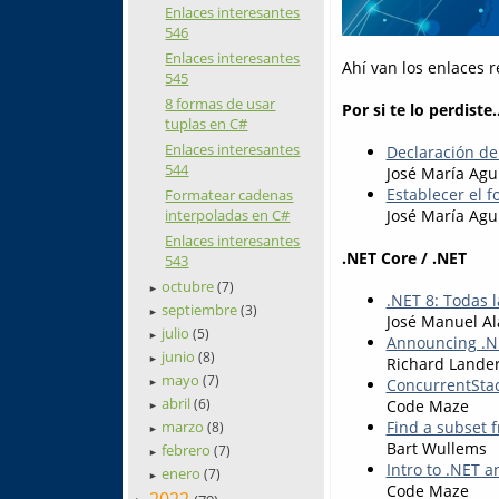
Enlaces interesantes
546
Enlaces interesantes
Ahí van los enlaces 
545
8 formas de usar
Por si te lo perdiste..
tuplas en C#
Enlaces interesantes
Declaración de
544
José María Agu
Establecer el 
Formatear cadenas
José María Agu
interpoladas en C#
Enlaces interesantes
.NET Core / .NET
543
octubre
(7)
►
.NET 8: Todas 
septiembre
(3)
►
José Manuel Al
julio
(5)
►
Announcing .N
junio
(8)
►
Richard Lande
mayo
(7)
ConcurrentStac
►
abril
(6)
Code Maze
►
marzo
Find a subset f
(8)
►
Bart Wullems
febrero
(7)
►
Intro to .NET a
enero
(7)
►
Code Maze
2022