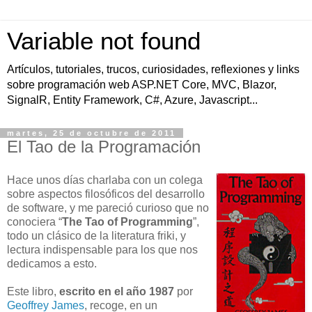
Variable not found
Artículos, tutoriales, trucos, curiosidades, reflexiones y links
sobre programación web ASP.NET Core, MVC, Blazor,
SignalR, Entity Framework, C#, Azure, Javascript...
martes, 25 de octubre de 2011
El Tao de la Programación
Hace unos días charlaba con un colega
sobre aspectos filosóficos del desarrollo
de software, y me pareció curioso que no
conociera “
The Tao of Programming
”,
todo un clásico de la literatura friki, y
lectura indispensable para los que nos
dedicamos a esto.
Este libro,
escrito en el año 1987
por
Geoffrey James
, recoge, en un