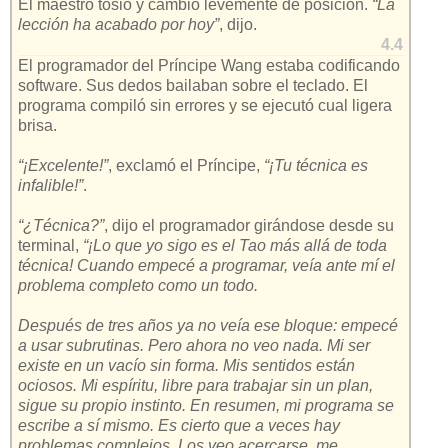
El maestro tosió y cambió levemente de posición.
“La
lección ha acabado por hoy”
, dijo.
4.4
El programador del Príncipe Wang estaba codificando
software. Sus dedos bailaban sobre el teclado. El
programa compiló sin errores y se ejecutó cual ligera
brisa.
“¡Excelente!”
, exclamó el Príncipe,
“¡Tu técnica es
infalible!”
.
“¿Técnica?”
, dijo el programador girándose desde su
terminal,
“¡Lo que yo sigo es el Tao más allá de toda
técnica! Cuando empecé a programar, veía ante mí el
problema completo como un todo.
Después de tres años ya no veía ese bloque: empecé
a usar subrutinas. Pero ahora no veo nada. Mi ser
existe en un vacío sin forma. Mis sentidos están
ociosos. Mi espíritu, libre para trabajar sin un plan,
sigue su propio instinto. En resumen, mi programa se
escribe a sí mismo. Es cierto que a veces hay
problemas complejos. Los veo acercarse, me