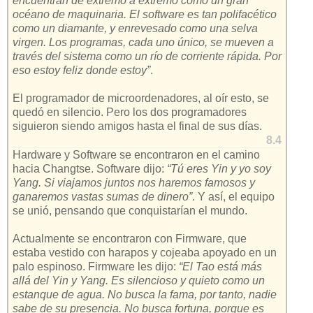
encuentran de extremo a extremo como un gran
océano de maquinaria. El software es tan polifacético
como un diamante, y enrevesado como una selva
virgen. Los programas, cada uno único, se mueven a
través del sistema como un río de corriente rápida. Por
eso estoy feliz donde estoy”
.
El programador de microordenadores, al oír esto, se
quedó en silencio. Pero los dos programadores
siguieron siendo amigos hasta el final de sus días.
8.4
Hardware y Software se encontraron en el camino
hacia Changtse. Software dijo:
“Tú eres Yin y yo soy
Yang. Si viajamos juntos nos haremos famosos y
ganaremos vastas sumas de dinero”
. Y así, el equipo
se unió, pensando que conquistarían el mundo.
Actualmente se encontraron con Firmware, que
estaba vestido con harapos y cojeaba apoyado en un
palo espinoso. Firmware les dijo:
“El Tao está más
allá del Yin y Yang. Es silencioso y quieto como un
estanque de agua. No busca la fama, por tanto, nadie
sabe de su presencia. No busca fortuna, porque es