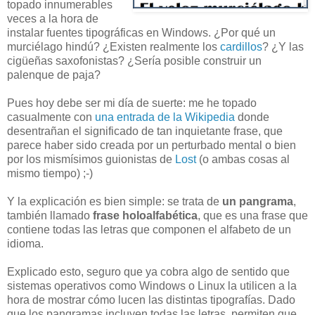
topado innumerables
veces a la hora de
instalar fuentes tipográficas en Windows. ¿Por qué un
murciélago hindú? ¿Existen realmente los
cardillos
? ¿Y las
cigüeñas saxofonistas? ¿Sería posible construir un
palenque de paja?
Pues hoy debe ser mi día de suerte: me he topado
casualmente con
una entrada de la Wikipedia
donde
desentrañan el significado de tan inquietante frase, que
parece haber sido creada por un perturbado mental o bien
por los mismísimos guionistas de
Lost
(o ambas cosas al
mismo tiempo) ;-)
Y la explicación es bien simple: se trata de
un pangrama
,
también llamado
frase holoalfabética
, que es una frase que
contiene todas las letras que componen el alfabeto de un
idioma.
Explicado esto, seguro que ya cobra algo de sentido que
sistemas operativos como Windows o Linux la utilicen a la
hora de mostrar cómo lucen las distintas tipografías. Dado
que los pangramas incluyen todas las letras, permiten que