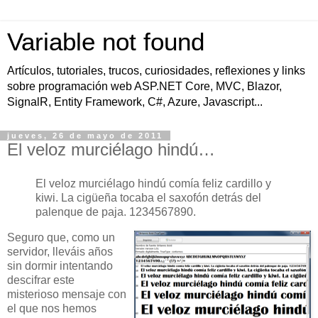
Variable not found
Artículos, tutoriales, trucos, curiosidades, reflexiones y links
sobre programación web ASP.NET Core, MVC, Blazor,
SignalR, Entity Framework, C#, Azure, Javascript...
jueves, 26 de mayo de 2011
El veloz murciélago hindú…
El veloz murciélago hindú comía feliz cardillo y
kiwi. La cigüeña tocaba el saxofón detrás del
palenque de paja. 1234567890.
Seguro que, como un
servidor, lleváis años
sin dormir intentando
descifrar este
misterioso mensaje con
el que nos hemos