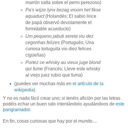
marrón salta sobre el perro perezoso)
Pa's wijze lynx bezag vroom het fikse
aquaduct
(Holandés; El sabio lince
de papá observó devotamente el
formidable acueducto)
Um pequeno jabuti xereta viu dez
cegonhas felizes
(Portugués; Una
curiosa tortuguita vio diez felices
cigüeñas)
Portez ce whisky au vieux juge blond
qui fume
(Francés; Lleve este whisky
al viejo juez rubio que fuma)
(puedes ver muchas más en
el artículo de la
wikipedia
)
Y no es nada fácil crear uno; si tenéis afición por las letras
podéis echar un buen rato intentándolo ayudándoos de
este
pangramador
.
En fin, cosas curiosas que hay por el mundo…