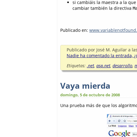
si cambiáis la maestra a la qu
cambiar también la directiva
M
Publicado en:
www.variablenotfound
Publicado por
José M. Aguilar
a la
Nadie ha comentado la entrada, ¿q
Etiquetas:
.net
,
asp.net
,
desarrollo
,
Vaya mierda
domingo, 5 de octubre de 2008
Una prueba más de que los algoritmos