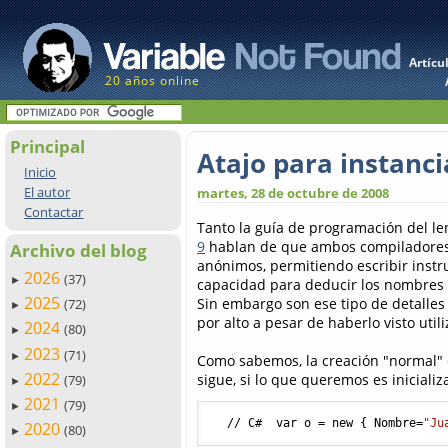
Artícu
20 años online
Principal
Atajo para instanc
Inicio
El autor
martes, 28 de octubre de 2008
Contactar
Tanto la guía de programación del l
9
hablan de que ambos compiladores p
Archivo del blog
anónimos, permitiendo escribir instr
2026
(37)
►
capacidad para deducir los nombres d
2025
Sin embargo son ese tipo de detalles
(72)
►
por alto a pesar de haberlo visto uti
2024
(80)
►
2023
(71)
►
Como sabemos, la creación "normal" 
2022
sigue, si lo que queremos es iniciali
(79)
►
2021
(79)
►
  // C#  var o = new { Nombre=
"Ju
2020
(80)
►