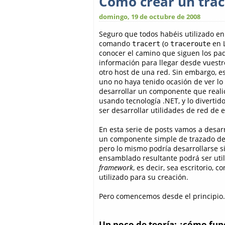
Cómo crear un trace
domingo, 19 de octubre de 2008
Seguro que todos habéis utilizado en
comando
(o
en L
tracert
traceroute
conocer el camino que siguen los pa
información para llegar desde vuestr
otro host de una red. Sin embargo, e
uno no haya tenido ocasión de ver lo 
desarrollar un componente que reali
usando tecnología .NET, y lo divertid
ser desarrollar utilidades de red de e
En esta serie de posts vamos a desarro
un componente simple de trazado de r
pero lo mismo podría desarrollarse si
ensamblado resultante podrá ser util
framework
, es decir, sea escritorio,
utilizado para su creación.
Pero comencemos desde el principio.
Un poco de teoría: ¿cómo fun