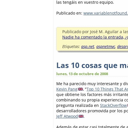
las tengáis en vuestro equipo.
Publicado en:
www.variablenotfound
Publicado por
José M. Aguilar
a la
Nadie ha comentado la entrada, ¿q
Etiquetas:
asp.net
,
aspnetmvc
,
desar
Las 10 cosas que m
lunes, 13 de octubre de 2008
Me ha parecido muy interesante y div
Kevin Pang
, "
Top 10 Things That 
que obtiene los factores más irritant
combinando su propia experiencia co
pregunta realizada en
StackOverflow
desarrolladores promovida por los p
Jeff Atwood
.
Además de estar casi totalmente de 