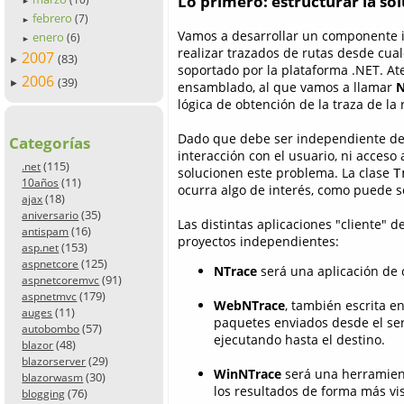
Lo primero: estructurar la so
►
febrero
(7)
►
Vamos a desarrollar un componente 
enero
(6)
►
realizar trazados de rutas desde cual
2007
(83)
►
soportado por la plataforma .NET. A
2006
(39)
►
ensamblado, al que vamos a llamar
N
lógica de obtención de la traza de la 
Dado que debe ser independiente del t
Categorías
interacción con el usuario, ni acceso
(115)
.net
solucionen este problema. La clase
T
(11)
10años
ocurra algo de interés, como puede s
(18)
ajax
(35)
aniversario
Las distintas aplicaciones "cliente"
(16)
antispam
proyectos independientes:
(153)
asp.net
(125)
aspnetcore
NTrace
será una aplicación de 
(91)
aspnetcoremvc
(179)
aspnetmvc
WebNTrace
, también escrita en
(11)
auges
paquetes enviados desde el se
(57)
autobombo
ejecutando hasta el destino.
(48)
blazor
(29)
blazorserver
WinNTrace
será una herramient
(30)
blazorwasm
los resultados de forma más vis
(76)
blogging