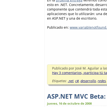
En la
próxima entrega
veremos cómo 
esto en .NET. Concretamente, desarr
componente que contendrá toda esta l
aplicaciones que lo utilizarán: una d
en ASP.NET y una de escritorio.
Publicado en:
www.variablenotfound
Publicado por
José M. Aguilar
a la
Hay 3 comentarios, ¡participa tú t
Etiquetas:
.net
,
c#
,
desarrollo
,
redes
ASP.NET MVC Beta:
jueves, 16 de octubre de 2008