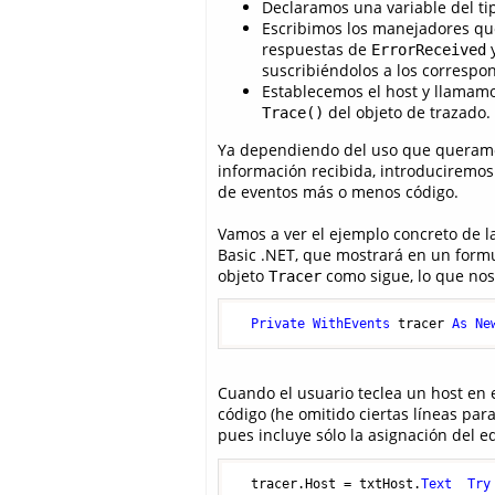
Declaramos una variable del t
Escribimos los manejadores qu
respuestas de
ErrorReceived
suscribiéndolos a los correspo
Establecemos el host y llamam
del objeto de trazado.
Trace()
Ya dependiendo del uso que queramo
información recibida, introduciremos
de eventos más o menos código.
Vamos a ver el ejemplo concreto de l
Basic .NET, que mostrará en un formul
objeto
como sigue, lo que nos 
Tracer
Private
WithEvents
 tracer 
As
Ne
Cuando el usuario teclea un host en e
código (he omitido ciertas líneas par
pues incluye sólo la asignación del eq
  tracer.Host = txtHost.
Text
Try