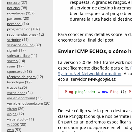
respuesta. A grandes rasgos, e
(27)
netcore
(38)
al servidor de destino incremen
noticias
(157)
bien la respuesta al ping o bi
novedades
(20)
patrones
durante la ruta hacia el destino
(14)
personal
(107)
programación
(12)
Para conocer más detalles sobre la c
recomendaciones
(11)
encontrarás al final del post.
scripting
(37)
servicios on-line
(17)
Enviar ICMP ECHOs, o cómo h
signalr
(11)
software libre
(14)
sorteo
La versión 2.0 de .NET framework nos 
(17)
spam
específicamente diseñada para ello,
(18)
sponsored
System.Net.NetworkInformation
. A c
(12)
técnicas de spam
eco al servidor
www.google.es
:
(12)
tecnología
(286)
trucos
(24)
Ping
pingSender
=
new
Ping
 (); 
P
vacaciones
(33)
variablenotfound
(20)
variablenotfound.com
(26)
vb.net
De este código vale la pena destacar
(12)
viajes
clase
que nos permite i
PingOptions
(11)
visualstudio
En particular, podremos especificar s
(28)
vs2008
como, aunque no aparece en el código a
(53)
web