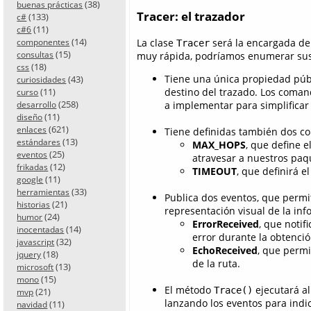
(38)
buenas prácticas
Tracer: el trazador
(133)
c#
(11)
c#6
(14)
La clase
será la encargada de 
componentes
Tracer
(15)
muy rápida, podríamos enumerar sus p
consultas
(18)
css
Tiene una única propiedad púb
(43)
curiosidades
(11)
destino del trazado. Los coma
curso
(258)
a implementar para simplificar 
desarrollo
(11)
diseño
(621)
enlaces
Tiene definidas también dos co
(13)
estándares
MAX_HOPS
, que define 
(25)
eventos
atravesar a nuestros paq
(12)
frikadas
TIMEOUT
, que definirá 
(11)
google
(33)
herramientas
Publica dos eventos, que permiti
(21)
historias
representación visual de la inf
(24)
humor
ErrorReceived
, que notif
(14)
inocentadas
error durante la obtenció
(32)
javascript
EchoReceived
, que permi
(18)
jquery
de la ruta.
(13)
microsoft
(15)
mono
El método
ejecutará al
Trace()
(21)
mvp
lanzando los eventos para indic
(11)
navidad