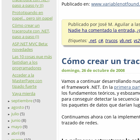
Publicado en:
www.variablenotfound
paso a paso (y II)
Prototipando en
papel... pero sin papel
Publicado por
José M. Aguilar
a la
Cómo crear un
Nadie ha comentado la entrada, ¿q
traceroute con .NET,
paso a paso (I)
Etiquetas:
.net
,
c#
,
trucos
,
vb.net
,
vs
ASP.NET MVC Beta:
novedades
Las 10 cosas que más
Cómo crear un trace
fastidian a los
programadores
domingo, 26 de octubre de 2008
Acceder a la
MasterPage con
Vamos a continuar desarrollando nu
tipado fuerte
el framework .NET. En la
primera part
los fundamentos teóricos, y esbozam
Vaya mierda
para conseguir detectar la secuenci
septiembre
(10)
►
los paquetes de datos que darían lug
agosto
(1)
►
julio
(5)
►
Continuamos ahora con la implement
junio
(8)
►
trazado de redes.
mayo
(9)
►
abril
(9)
►
marzo
(10)