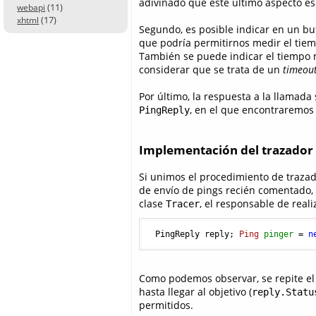
adivinado que este último aspecto es
(11)
webapi
(17)
xhtml
Segundo, es posible indicar en un buf
que podría permitirnos medir el tie
También se puede indicar el tiempo 
considerar que se trata de un
timeou
Por último, la respuesta a la llamada
, en el que encontraremos 
PingReply
Implementación del trazador
Si unimos el procedimiento de traza
de envío de pings recién comentado,
clase
, el responsable de reali
Tracer
 PingReply reply; 
Ping
pinger
=
n
Como podemos observar, se repite el
hasta llegar al objetivo (
reply.Statu
permitidos.