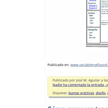
Publicado en:
www.variablenotfound
Publicado por
José M. Aguilar
a la
Nadie ha comentado la entrada, ¿q
Etiquetas:
buenas prácticas
,
diseño
,