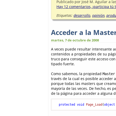
Publicado por
José M. Aguilar
a la
Hay 12 comentarios, ¡participa tú
Etiquetas:
desarrollo
,
opinión
,
produ
Acceder a la Maste
martes, 7 de octubre de 2008
A veces puede resultar interesante 
contenidos a propiedades de su pág
truco para conseguir este acceso co
tipado fuerte.
Como sabemos, la propiedad
Master
través de la cual es posible acceder 
porque todas las masters que creamos
mayoría de las veces. De hecho, es pe
de la página para acceder a alguna d
protected
void
Page_Load
(
object