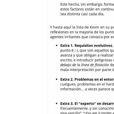
Este hecho, sin embargo, forma 
estos factores están en contin
sea distinta casi cada día.
Y hasta aquí la lista de Kevin en su 
reflexiones en la mayoría de los punto
agentes irritantes que conozco por e
Extra 1. Requisitos evolutivos
,
punto 8 ;-), que son aquellos 
avanza y que obligan a realizar
escrito, e introducir peligrosa
debajo de la línea de flotación
de
mala interpretación por parte d
Extra 2. Problemas en el ento
cuelgues, problemas en el hard
información... a veces parece 
Extra 3. El "experto" en desar
frecuentemente, y sin conocim
muy sencilla", "¿Eso vas a tardar 