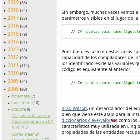
2019
(88)
►
2018
(74)
►
Sin embargo, muchas veces vamos a i
2017
parámetros visibles en el lugar de la
(83)
►
2016
(86)
►
  // C
#  public void hacerAlgo(st
2015
(79)
►
2014
(81)
►
2013
(88)
►
Pues bien, es justo en estos casos c
2012
capacidad de los compiladores de inf
(90)
►
los identificadores de las variables q
2011
(111)
►
código es equivalente al anterior:
2010
(87)
►
2009
(74)
►
  // C
#  public void hacerAlgo(st
2008
(90)
▼
diciembre
(7)
►
noviembre
(10)
►
Brad Wilson
, un desarrollador del e
octubre
(8)
▼
bien que viene este atajo para la in
Atajo para instanciar
diccionarios clave/valor
, como los
tipos anónimos en C#
característica muy utilizada en Linq
y VB.NET
propiedades de las entidades recupe
Cómo crear un
traceroute con .NET,