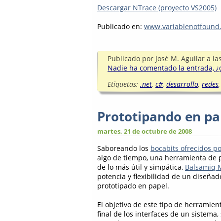
Descargar NTrace (proyecto VS2005)
Publicado en:
www.variablenotfound
Publicado por
José M. Aguilar
a la
Nadie ha comentado la entrada, ¿q
Etiquetas:
.net
,
c#
,
desarrollo
,
redes
Prototipando en pap
martes, 21 de octubre de 2008
Saboreando los
bocabits ofrecidos po
algo de tiempo, una herramienta de p
de lo más útil y simpática,
Balsamiq 
potencia y flexibilidad de un diseñad
prototipado en papel.
El objetivo de este tipo de herramien
final de los interfaces de un sistema,