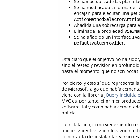
Se han actualizado las plantill
Se ha modificado la forma de se
encajan para ejecutar una peti
ActionMethodSelectorAttrib
Añadida una sobrecarga para
Eliminada la propiedad
ViewNa
Se ha añadido un interface
IVa
.
DefaultValueProvider
Está claro que el objetivo no ha sido
sino el testeo y revisión en profundid
hasta el momento, que no son pocas.
Por cierto, y esto sí que representa la
de Microsoft, algo que había coment
viene con la librería
jQuery incluida e
MVC es, por tanto, el primer producto
software, tal y como había comentad
noticia.
La instalación, como viene siendo cos
típico siguiente-siguiente-siguiente-f
comenzarla desinstalar las versiones 