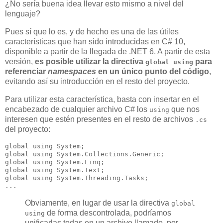
¿No sería buena idea llevar esto mismo a nivel del
lenguaje?
Pues sí que lo es, y de hecho es una de las útiles
características que han sido introducidas en C# 10,
disponible a partir de la llegada de .NET 6. A partir de esta
versión,
es posible utilizar la directiva
para
global using
referenciar
namespaces
en un único punto del código
,
evitando así su introducción en el resto del proyecto.
Para utilizar esta característica, basta con insertar en el
encabezado de cualquier archivo C# los
que nos
using
interesen que estén presentes en el resto de archivos
.cs
del proyecto:
global using System;

global using System.Collections.Generic;

global using System.Linq;

global using System.Text;

global using System.Threading.Tasks;

Obviamente, en lugar de usar la directiva
global
de forma descontrolada, podríamos
using
unificarlas todas en un archivo llamado, por