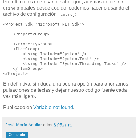
Por último, es interesante saber que, además de definir
globales desde código, podemos hacerlo usando el
using
archivo de configuración
:
.csproj
<Project Sdk="Microsoft.NET.Sdk">

    <PropertyGroup>

        ...

    </PropertyGroup>

    <ItemGroup>

        <Using Include="System" />

        <Using Include="System.Text" />

        <Using Include="System.Threading.Tasks" />

    </ItemGroup>

En definitiva, sin duda una buena opción para ahorrarnos
pulsaciones de teclas y dejar nuestro código fuente cada
vez más ligero.
Publicado en
Variable not found
.
José María Aguilar
a las
8:05 a. m.
Compartir