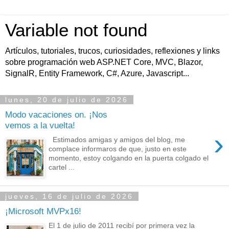
Variable not found
Artículos, tutoriales, trucos, curiosidades, reflexiones y links
sobre programación web ASP.NET Core, MVC, Blazor,
SignalR, Entity Framework, C#, Azure, Javascript...
lunes, 20 de julio de 2026
Modo vacaciones on. ¡Nos
vemos a la vuelta!
›
Estimados amigas y amigos del blog, me
complace informaros de que, justo en este
momento, estoy colgando en la puerta colgado el
cartel ...
jueves, 16 de julio de 2026
¡Microsoft MVPx16!
El 1 de julio de 2011 recibí por primera vez la