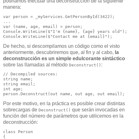
podríamos efectuar una deconstrucción de la siguiente
manera:
var person = _myServices.GetPersonById(3422);

...

var (name, age, email) = person;

Console.WriteLine($"I'm {name}, {age} years old");

Console.WriteLine($"Contact me at {email}");
De hecho, si descompilamos un código como el visto
anteriormente, descubriremos que, al fin y al cabo,
la
deconstrucción es un simple edulcorante sintáctico
sobre las llamadas al método
:
Deconstruct()
// Decompiled sources:

string name;

string email;

int age;

person.Deconstruct(out name, out age, out email);
Por este motivo, en la práctica es posible crear distintas
sobrecargas de
que serán invocadas en
Deconstruct()
función del número de parámetros que utilicemos en la
deconstrucción:
class Person

{
