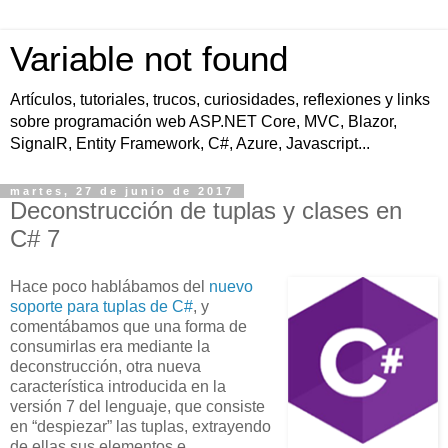
Variable not found
Artículos, tutoriales, trucos, curiosidades, reflexiones y links
sobre programación web ASP.NET Core, MVC, Blazor,
SignalR, Entity Framework, C#, Azure, Javascript...
martes, 27 de junio de 2017
Deconstrucción de tuplas y clases en
C# 7
Hace poco
hablábamos del
nuevo
soporte para tuplas de C#
, y
comentábamos que una forma de
consumirlas era mediante la
deconstrucción, otra nueva
característica introducida en la
versión 7 del lenguaje, que consiste
en “despiezar” las tuplas, extrayendo
de ellas sus elementos e