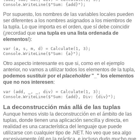
Console.WriteLine($"Sum: {add}");
Por supuesto, los nombres de las variables locales pueden
ser diferentes a los nombres asignados a los miembros de
la tupla. Lo que importa es el orden, que sí debe coincidir
(¡recordad que
una tupla es una lista ordenada de
elementos
!):
var (a, s, m, d) = Calculate(1, 3);

Console.WriteLine($"Sum: {a}");
Otro aspecto interesante es que si, como en el ejemplo
anterior, no vamos a utilizar todos los elementos de la tupla,
podemos sustituir por el
placeholder
"_" los elementos
que no nos interesen
:
var (add, _, _, div) = Calculate(1, 3);

Console.WriteLine($"Sum: {add}, Div: {div}");
La deconstrucción más allá de las tuplas
Aunque hemos visto la deconstrucción en el ámbito de las
tuplas, donde tienen una aplicación sencilla y directa, en
realidad es una característica del lenguaje que puede
utilizarse con cualquier tipo de .NET. No veo que sea algo
excesivamente útil en la práctica, e incluso dudo mucho que