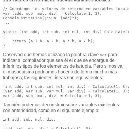
// Guardamos los valores de retorno en variables locale
var (add, sub, mul, div) = Calculate(1, 3); 

Console.WriteLine($"Sum: {add}");

...

static (int add, int sub, int mul, int div) Calculate(i
{

    return (a + b, a - b, a * b, a / b);

}
Observad que hemos utilizado la palabra clave
para
var
indicar al compilador que sea él el que se encargue de
inferir los tipos de los elementos de la tupla. Pero si nos va
el masoquismo podríamos hacerlo de forma mucho más
trabajosa; las siguientes líneas son equivalentes:
(int add, int sub, int mul, int div) = Calculate(1, 3);
(var add, var sub, var mul, var div) = Calculate(1, 3);
var (add, sub, mul, div) = Calculate(1, 3);
También podemos deconstruir sobre variables existentes
con anterioridad, como en el siguiente ejemplo:
int add, sub, mul, div;

...

(add, sub, mul, div) = Calculate(1, 3);
