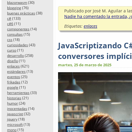
(30)
blazorwasm
(76)
blogging
Publicado por
José M. Aguilar
a la
(38)
buenas prácticas
Nadie ha comentado la entrada, ¿q
(133)
c#
(11)
c#6
Etiquetas:
enlaces
(14)
componentes
(15)
consultas
(18)
css
JavaScriptizando C
(43)
curiosidades
(11)
curso
conversores implíc
(258)
desarrollo
(11)
diseño
martes, 25 de marzo de 2025
(621)
enlaces
(13)
estándares
(25)
eventos
(12)
frikadas
(11)
google
(33)
herramientas
(21)
historias
(24)
humor
(14)
inocentadas
(32)
javascript
(18)
jquery
(13)
microsoft
(15)
mono