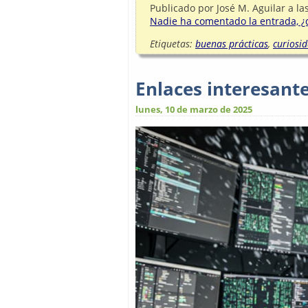
Publicado por
José M. Aguilar
a la
Nadie ha comentado la entrada, ¿q
Etiquetas:
buenas prácticas
,
curiosi
Enlaces interesante
lunes, 10 de marzo de 2025