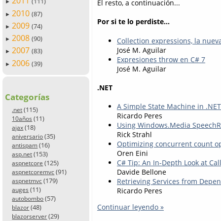
2011
(111)
El resto, a continuación...
►
2010
(87)
►
Por si te lo perdiste...
2009
(74)
►
2008
(90)
Collection expressions, la nueva
►
2007
José M. Aguilar
(83)
►
Expresiones throw en C# 7
2006
(39)
►
José M. Aguilar
.NET
Categorías
A Simple State Machine in .NET
(115)
.net
Ricardo Peres
(11)
10años
Using Windows.Media SpeechRe
(18)
ajax
Rick Strahl
(35)
aniversario
Optimizing concurrent count o
(16)
antispam
Oren Eini
(153)
asp.net
C# Tip: An In-Depth Look at C
(125)
aspnetcore
(91)
Davide Bellone
aspnetcoremvc
(179)
Retrieving Services from Depen
aspnetmvc
(11)
auges
Ricardo Peres
(57)
autobombo
Continuar leyendo »
(48)
blazor
(29)
blazorserver