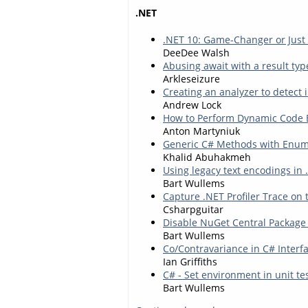
.NET
.NET 10: Game-Changer or Just
DeeDee Walsh
Abusing await with a result type
Arkleseizure
Creating an analyzer to detect
Andrew Lock
How to Perform Dynamic Code E
Anton Martyniuk
Generic C# Methods with Enum 
Khalid Abuhakmeh
Using legacy text encodings in
Bart Wullems
Capture .NET Profiler Trace on
Csharpguitar
Disable NuGet Central Package 
Bart Wullems
Co/Contravariance in C# Interf
Ian Griffiths
C# - Set environment in unit te
Bart Wullems