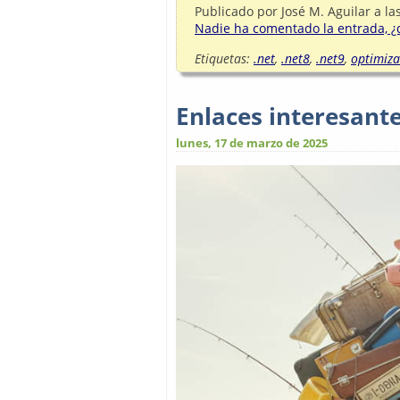
Publicado por
José M. Aguilar
a la
Nadie ha comentado la entrada, ¿q
Etiquetas:
.net
,
.net8
,
.net9
,
optimiza
Enlaces interesant
lunes, 17 de marzo de 2025