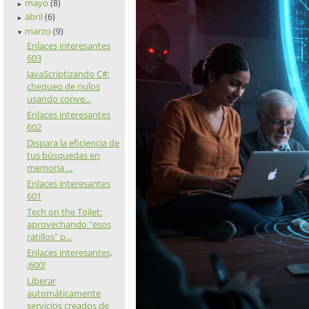
mayo
(8)
►
abril
(6)
►
marzo
(9)
▼
Enlaces interesantes
603
JavaScriptizando C#:
chequeo de nulos
usando conve...
Enlaces interesantes
602
Dispara la eficiencia de
tus búsquedas en
memoria ...
Enlaces interesantes
601
Tech on the Toilet:
aprovechando "esos
ratillos" p...
Enlaces interesantes,
¡600!
Liberar
automáticamente
servicios creados de