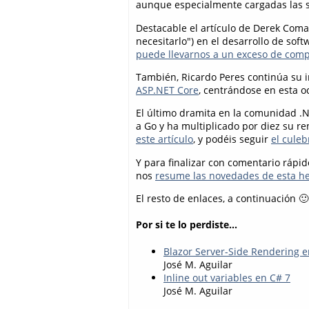
aunque especialmente cargadas las s
Destacable el artículo de Derek Comar
necesitarlo") en el desarrollo de soft
puede llevarnos a un exceso de comp
También, Ricardo Peres continúa su i
ASP.NET Core
, centrándose en esta o
El último dramita en la comunidad .N
a Go y ha multiplicado por diez su r
este artículo
, y podéis seguir
el culeb
Y para finalizar con comentario rápi
nos
resume las novedades de esta h
El resto de enlaces, a continuación 🙂
Por si te lo perdiste...
Blazor Server-Side Rendering e
José M. Aguilar
Inline out variables en C# 7
José M. Aguilar