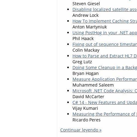
Steven Giesel
Disabling localized satellite a
Andrew Lock
How To Implement Caching Stra
Anton Martyniuk
Using PostHog in your .NET app
Phil Haack
Fixing out of sequence timest
Colin Mackay
How to Parse and Extract HL7 D
Greg Lutz
Doing Some Cleanup in a Back
Bryan Hogan
Measure Application Performan
Muhammed Saleem
Microsoft .NET Code Analysis: 
David McCarter
C# 14 - New Features and Upd
Vijay Kumari
Measuring the Performance of J
Ricardo Peres
Continuar leyendo »