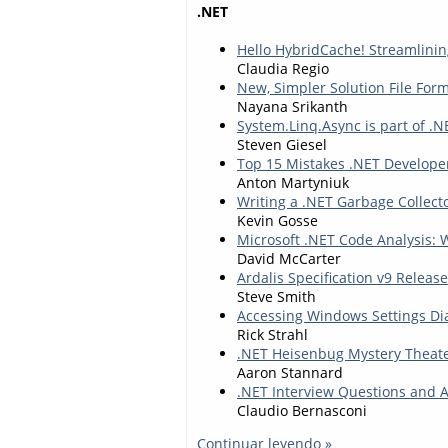
.NET
Hello HybridCache! Streamlini
Claudia Regio
New, Simpler Solution File For
Nayana Srikanth
System.Linq.Async is part of .N
Steven Giesel
Top 15 Mistakes .NET Develope
Anton Martyniuk
Writing a .NET Garbage Collect
Kevin Gosse
Microsoft .NET Code Analysis:
David McCarter
Ardalis Specification v9 Releas
Steve Smith
Accessing Windows Settings Di
Rick Strahl
.NET Heisenbug Mystery Theater
Aaron Stannard
.NET Interview Questions and 
Claudio Bernasconi
Continuar leyendo »