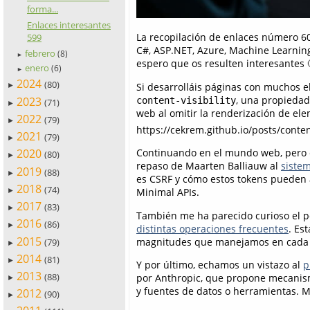
forma...
Enlaces interesantes
La recopilación de enlaces número 60
599
C#, ASP.NET, Azure, Machine Learning
febrero
(8)
►
espero que os resulten interesantes 
enero
(6)
►
2024
(80)
Si desarrolláis páginas con muchos e
►
, una propiedad
2023
content-visibility
(71)
►
web al omitir la renderización de ele
2022
(79)
►
https://cekrem.github.io/posts/conten
2021
(79)
►
Continuando en el mundo web, pero e
2020
(80)
►
repaso de Maarten Balliauw al
siste
2019
(88)
►
es CSRF y cómo estos tokens pueden 
2018
(74)
Minimal APIs.
►
2017
(83)
►
También me ha parecido curioso el
2016
(86)
►
distintas operaciones frecuentes
. Es
2015
magnitudes que manejamos en cada 
(79)
►
2014
(81)
►
Y por último, echamos un vistazo al
p
2013
(88)
por Anthropic, que propone mecanism
►
y fuentes de datos o herramientas. M
2012
(90)
►