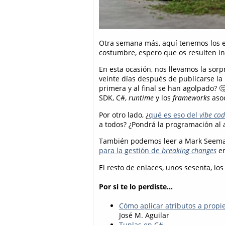
Otra semana más, aquí tenemos los en
costumbre, espero que os resulten in
En esta ocasión, nos llevamos la sorp
veinte días después de publicarse la
primera y al final se han agolpado? 
SDK, C#,
runtime
y los
frameworks
asoc
Por otro lado, ¿
qué es eso del
vibe cod
a todos? ¿Pondrá la programación al a
También podemos leer a Mark Seem
para la gestión de
breaking changes
en
El resto de enlaces, unos sesenta, los
Por si te lo perdiste...
Cómo aplicar atributos a prop
José M. Aguilar
Tuplas en C#