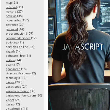
(21)
mvp
(11)
navidad
(27)
netcore
(38)
noticias
(157)
novedades
(20)
patrones
(14)
personal
(107)
programación
(12)
recomendaciones
(11)
scripting
(37)
servicios on-line
(17)
signalr
(11)
software libre
(14)
sorteo
(17)
spam
(18)
sponsored
(12)
técnicas de spam
(12)
tecnología
(286)
trucos
(24)
vacaciones
(33)
variablenotfound
(20)
variablenotfound.com
(26)
vb.net
(12)
viajes
(11)
visualstudio