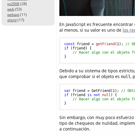
(28)
vs2008
(53)
web
(11)
webapi
(17)
xhtml
En JavaScript es frecuente encontrar
al menos, si su valor es uno de
los r
const
 friend = 
getFriend
(
1
); 
// O
if
 (friend) {

// Hacer algo con el objeto f
Debido a su sistema de tipos estrict
que comprobar si el objeto es
, 
null
var
 friend = GetFriend(
1
); 
// Obt
if
 (friend 
is
not
null
) {

// Hacer algo con el objeto f
Sin embargo, con muy poco esfuerz
tipo de chequeos de nulidad, implem
a continuación.