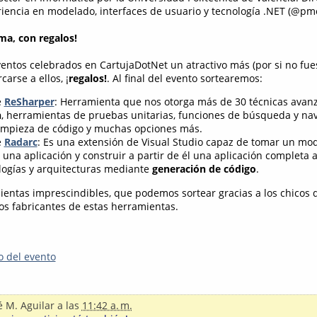
eriencia en modelado, interfaces de usuario y tecnología .NET (@pm
ima, con regalos!
entos celebrados en CartujaDotNet un atractivo más (por si no fue
carse a ellos, ¡
regalos!
. Al final del evento sortearemos:
e
ReSharper
: Herramienta que nos otorga más de 30 técnicas avan
n
, herramientas de pruebas unitarias, funciones de búsqueda y na
impieza de código y muchas opciones más.
e
Radarc
: Es una extensión de Visual Studio capaz de tomar un mo
 una aplicación y construir a partir de él una aplicación completa
ologías y arquitecturas mediante
generación de código
.
entas imprescindibles, que podemos sortear gracias a los chicos
vos fabricantes de estas herramientas.
ro del evento
é M. Aguilar
a las
11:42 a. m.