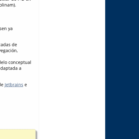
olinam).
sen ya
zadas de
vegación,
delo conceptual
 adaptada a
 de
Jetbrains
e