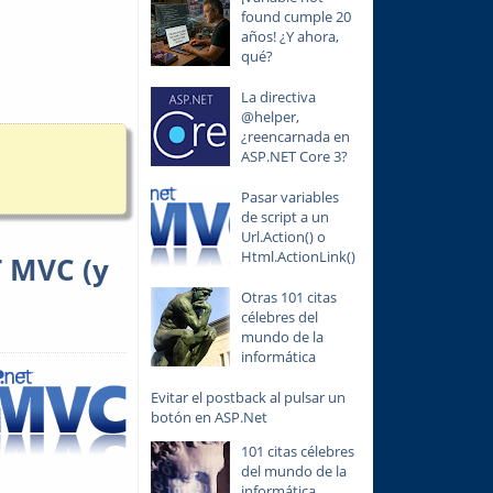
found cumple 20
años! ¿Y ahora,
qué?
La directiva
@helper,
¿reencarnada en
ASP.NET Core 3?
Pasar variables
de script a un
Url.Action() o
Html.ActionLink()
T MVC (y
Otras 101 citas
célebres del
mundo de la
informática
Evitar el postback al pulsar un
botón en ASP.Net
101 citas célebres
del mundo de la
informática