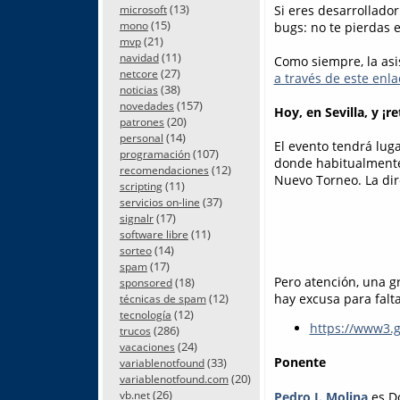
(13)
Si eres desarrollado
microsoft
(15)
bugs: no te pierdas e
mono
(21)
mvp
(11)
navidad
Como siempre, la asi
(27)
netcore
a través de este enla
(38)
noticias
(157)
novedades
Hoy, en Sevilla, y ¡r
(20)
patrones
(14)
personal
El evento tendrá lug
(107)
programación
donde habitualmente 
(12)
recomendaciones
Nuevo Torneo. La dir
(11)
scripting
(37)
servicios on-line
(17)
signalr
(11)
software libre
(14)
sorteo
(17)
spam
Pero atención, una 
(18)
sponsored
(12)
hay excusa para falta
técnicas de spam
(12)
tecnología
https://www3.
(286)
trucos
(24)
vacaciones
Ponente
(33)
variablenotfound
(20)
variablenotfound.com
(26)
Pedro J. Molina
es D
vb.net