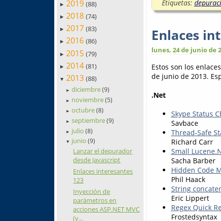
2019
Etiquetas:
depurac
(88)
►
2018
(74)
►
2017
(83)
Enlaces in
►
2016
(86)
►
lunes, 24 de junio de 
2015
(79)
►
2014
(81)
Estos son los enlace
►
de junio de 2013. Esp
2013
(88)
▼
diciembre
(9)
►
.Net
noviembre
(5)
►
octubre
(8)
►
Skype Status 
septiembre
(9)
Savbace
►
julio
(8)
Thread-Safe St
►
junio
Richard Carr
(9)
▼
Small Lucene.
Lanzar el depurador
desde Javascript
Sacha Barber
Hidden Code M
Enlaces interesantes
Phil Haack
123
String concate
Inyección de
Eric Lippert
parámetros en
Regex Quick R
acciones ASP.NET MVC
Frostedsyntax
(y...