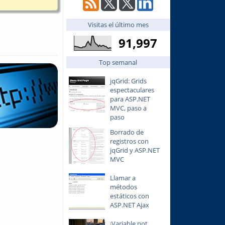
Visitas el último mes
91,997
Top semanal
jqGrid: Grids
espectaculares
para ASP.NET
MVC, paso a
paso
Borrado de
registros con
jqGrid y ASP.NET
MVC
Llamar a
métodos
estáticos con
ASP.NET Ajax
¡Variable not