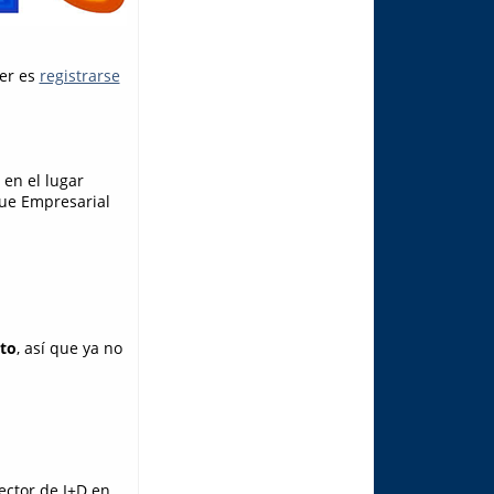
cer es
registrarse
 en el lugar
que Empresarial
cto
, así que ya no
ector de I+D en