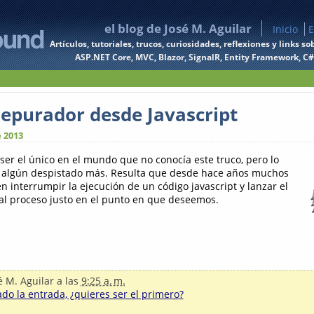
el blog de José M. Aguilar
Inicio
E
Artículos, tutoriales, trucos, curiosidades, reflexiones y links
ASP.NET Core, MVC, Blazor, SignalR, Entity Framework, C#, 
depurador desde Javascript
e 2013
ser el único en el mundo que no conocía este truco, pero lo
a algún despistado más. Resulta que desde hace años muchos
 interrumpir la ejecución de un código javascript y lanzar el
al proceso justo en el punto en que deseemos.
é M. Aguilar
a las
9:25 a. m.
o la entrada, ¿quieres ser el primero?