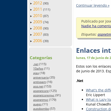
2012
(90)
►
Continuar leyendo »
2011
(111)
►
2010
(87)
►
Publicado por
Jos
2009
(74)
►
Nadie ha comentad
2008
(90)
►
2007
Etiquetas:
aspnetm
(83)
►
2006
(39)
►
Enlaces in
Categorías
lunes, 17 de junio de 
(115)
.net
Estos son los enlace
(11)
10años
de junio de 2013. Esp
(18)
ajax
(35)
aniversario
.Net
(16)
antispam
(153)
asp.net
What's the dif
(125)
aspnetcore
Eric Lippert
(91)
aspnetcoremvc
What is Lazy lo
(179)
aspnetmvc
Kunal Chowdh
(11)
auges
(57)
Construction d
autobombo