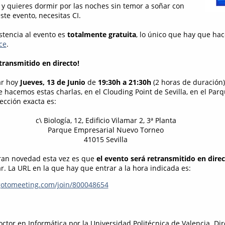
r y quieres dormir por las noches sin temor a soñar con
ste evento, necesitas CI.
stencia al evento es
totalmente gratuita
, lo único que hay que ha
ce
.
etransmitido en directo!
ar hoy
Jueves, 13 de Junio
de
19:30h a 21:30h
(2 horas de duración)
hacemos estas charlas, en el Clouding Point de Sevilla, en el Par
ección exacta es:
c\ Biología, 12, Edificio Vilamar 2, 3ª Planta
Parque Empresarial Nuevo Torneo
41015 Sevilla
gran novedad esta vez es que
el evento será retransmitido en dire
r. La URL en la que hay que entrar a la hora indicada es:
gotomeeting.com/join/800048654
octor en Informática por la Universidad Politécnica de Valencia. Dir