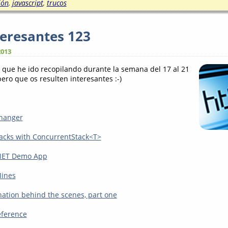
ión
,
javascript
,
trucos
teresantes 123
2013
s que he ido recopilando durante la semana del 17 al 21
ero que os resulten interesantes :-)
Changer
acks with ConcurrentStack<T>
NET Demo App
ines
nation behind the scenes, part one
eference