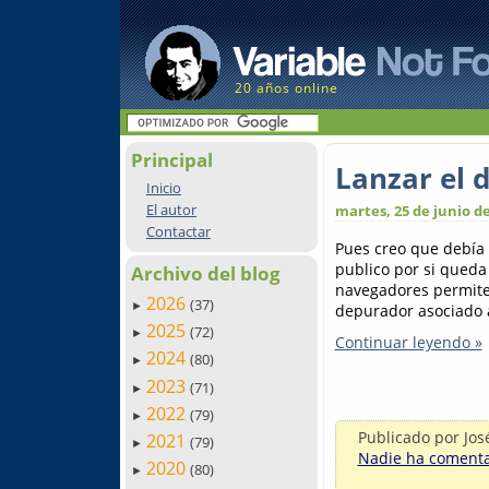
20 años online
Principal
Lanzar el 
Inicio
El autor
martes, 25 de junio d
Contactar
Pues creo que debía 
publico por si qued
Archivo del blog
navegadores permiten
2026
(37)
►
depurador asociado 
2025
(72)
►
Continuar leyendo »
2024
(80)
►
2023
(71)
►
2022
(79)
►
Publicado por
Jos
2021
(79)
►
Nadie ha comentad
2020
(80)
►