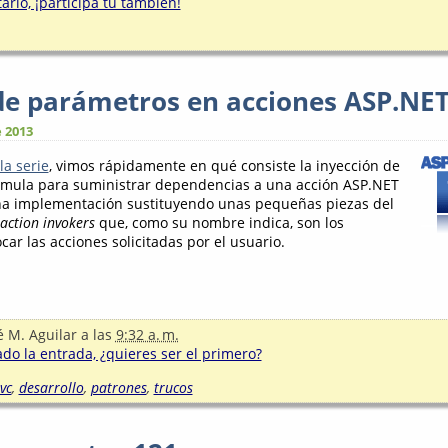
rio, ¡participa tú también!
de parámetros en acciones ASP.NET
e 2013
la serie
, vimos rápidamente en qué consiste la inyección de
mula para suministrar dependencias a una acción ASP.NET
na implementación sustituyendo unas pequeñas piezas del
action invokers
que, como su nombre indica, son los
ar las acciones solicitadas por el usuario.
é M. Aguilar
a las
9:32 a. m.
o la entrada, ¿quieres ser el primero?
vc
,
desarrollo
,
patrones
,
trucos