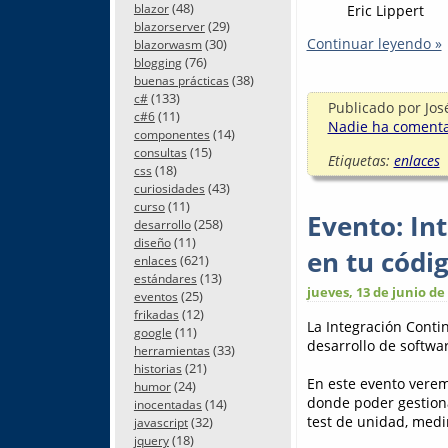
(48)
Eric Lippert
blazor
(29)
blazorserver
Continuar leyendo »
(30)
blazorwasm
(76)
blogging
(38)
buenas prácticas
(133)
c#
Publicado por
Jos
(11)
c#6
Nadie ha comentad
(14)
componentes
(15)
consultas
Etiquetas:
enlaces
(18)
css
(43)
curiosidades
(11)
curso
Evento: In
(258)
desarrollo
(11)
diseño
en tu códi
(621)
enlaces
(13)
estándares
jueves, 13 de junio de
(25)
eventos
(12)
frikadas
La Integración Conti
(11)
google
desarrollo de softwar
(33)
herramientas
(21)
historias
En este evento vere
(24)
humor
donde poder gestion
(14)
inocentadas
test de unidad, medi
(32)
javascript
(18)
jquery