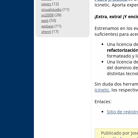
(12)
viajes
Icinetic. Aporta exp
(11)
visualstudio
(28)
vs2008
¡Extra, extra! ¡Y enc
(53)
web
(11)
webapi
Estrenamos en los ev
(17)
xhtml
suficientes) para acer
Una licencia d
refactorizació
formateado y l
Una licencia d
del dominio de
distintas tecn
Sin duda dos herrami
Icinetic
, los respecti
Enlaces:
Sitio de regist
Publicado por
Jos