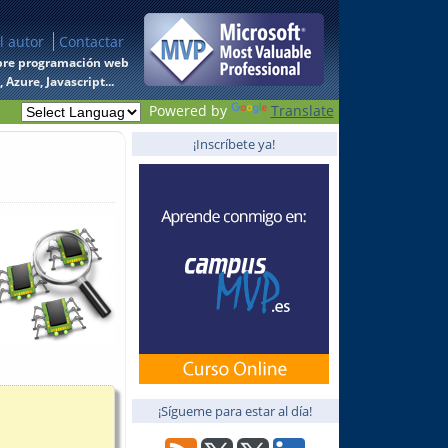
l autor
Contactar
 sobre programación web
Azure, Javascript...
Powered by
Translate
¡Inscríbete ya!
¡Sígueme para estar al día!