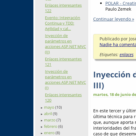
POLAR - Creati
Enlaces interesantes
Paulo Zemek
122
Evento: Integración
Continuar leyendo »
Continua y TDD:
Agilidad y cal...
Inyección de
Publicado por
Jos
parámetros en
Nadie ha comentad
acciones ASP.NET MVC
(II)
Etiquetas:
enlaces
Enlaces interesantes
121
Inyección de
Inyección 
parámetros en
acciones ASP.NET MVC
III)
(I)
martes, 18 de junio d
Enlaces interesantes
120
mayo
(10)
►
En este tercer y últim
abril
(9)
►
última técnica para 
marzo
(7)
►
que, aunque aporta 
febrero
(6)
interioridades del 
►
enero
(8)
caso de que deseemos
►