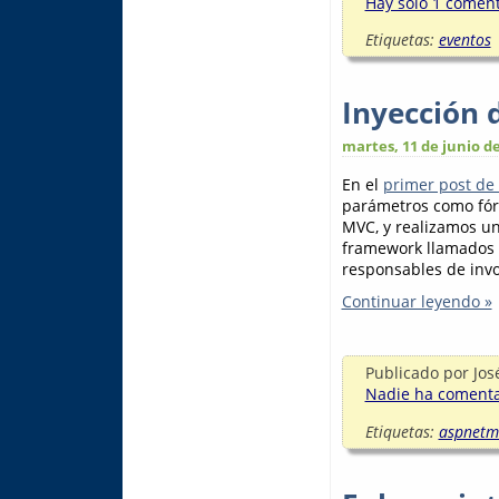
Hay sólo 1 comenta
Etiquetas:
eventos
Inyección 
martes, 11 de junio d
En el
primer post de 
parámetros como fór
MVC, y realizamos u
framework llamados
responsables de invoc
Continuar leyendo »
Publicado por
Jos
Nadie ha comentad
Etiquetas:
aspnetm