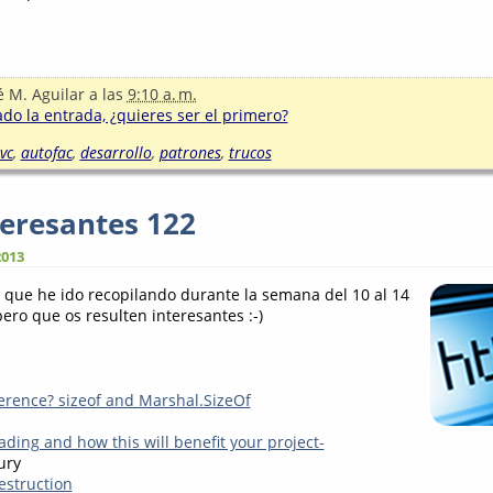
é M. Aguilar
a las
9:10 a. m.
o la entrada, ¿quieres ser el primero?
vc
,
autofac
,
desarrollo
,
patrones
,
trucos
teresantes 122
2013
s que he ido recopilando durante la semana del 10 al 14
ero que os resulten interesantes :-)
ference? sizeof and Marshal.SizeOf
ading and how this will benefit your project-
ury
estruction