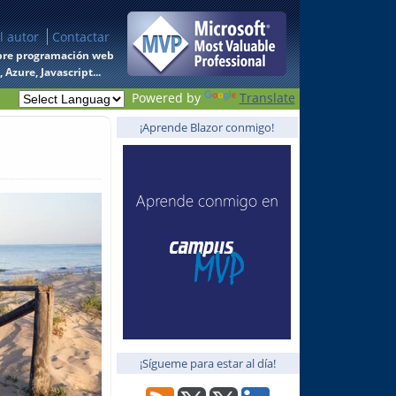
l autor
Contactar
 sobre programación web
Azure, Javascript...
Powered by
Translate
¡Aprende Blazor conmigo!
¡Sígueme para estar al día!