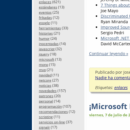
(621)
enlaces
7 Things about
(13)
estándares
Joe Mayo
(25)
eventos
Discriminated 
(12)
frikadas
Ryan Miranda
(11)
google
Improved Sourc
(33)
herramientas
Sergio Pedri
(21)
historias
Microsoft .NET
(24)
humor
(14)
David McCarte
inocentadas
(32)
javascript
Continuar leyendo »
(18)
jquery
(13)
microsoft
(15)
mono
(21)
mvp
Publicado por
Jos
(11)
navidad
Nadie ha comentad
(27)
netcore
(38)
noticias
Etiquetas:
enlaces
(157)
novedades
(20)
patrones
(14)
personal
¡Microsoft
(107)
programación
(12)
recomendaciones
viernes, 7 de julio de 
(11)
scripting
(37)
servicios on-line
(17)
signalr