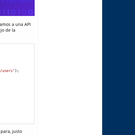
amamos a una API
jo de la
m/users"
);

para, justo