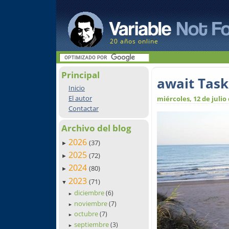
20 años online
Principal
await Task
Inicio
El autor
miércoles, 12 de julio
Contactar
Archivo del blog
2026
(37)
►
2025
(72)
►
2024
(80)
►
2023
(71)
▼
diciembre
(6)
►
noviembre
(7)
►
octubre
(7)
►
septiembre
(3)
►