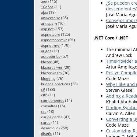
(115)
.net
¿Se pueden cr
(11)
10años
descendientes
(18)
ajax
José María Agu
(35)
aniversario
Consejos impres
(16)
antispam
José María Agu
(153)
asp.net
(125)
aspnetcore
.NET Core / .NET
(91)
aspnetcoremvc
(179)
aspnetmvc
The minimal AP
(11)
auges
Andrew Lock
(57)
autobombo
TimeProvider a
(48)
blazor
Artur Ampilog
(29)
blazorserver
Roslyn Compile
(30)
blazorwasm
(76)
Code Maze
blogging
(38)
Why I like and 
buenas prácticas
(133)
c#
Steven Giesel
(11)
c#6
Adding a Read
(14)
componentes
Khalid Abuha
(15)
consultas
Finding Symbol
(18)
css
Calvin A. Allen
(43)
curiosidades
Converting a B
(11)
curso
Code Maze
(258)
desarrollo
Customizing Re
(11)
diseño
Jeremy D. Mille