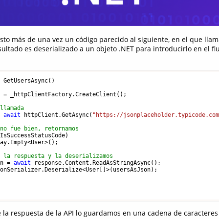
sto más de una vez un código parecido al siguiente, en el que ll
ultado es deserializado a un objeto .NET para introducirlo en el flu
 GetUsersAsync()

 = _httpClientFactory.CreateClient();

 llamada
= 
await
 httpClient.GetAsync(
"https://jsonplaceholder.typicode.co
 no fue bien, retornamos
IsSuccessStatusCode)

ay.Empty<User>();

s la respuesta y la deserializamos
on = 
await
 response.Content.ReadAsStringAsync();

onSerializer.Deserialize<User[]>(usersAsJson);

e la respuesta de la API lo guardamos en una cadena de caracteres 