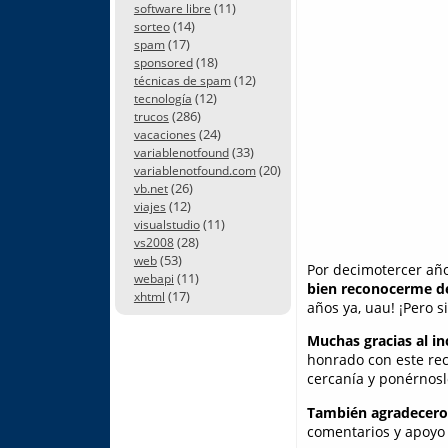
(11)
software libre
(14)
sorteo
(17)
spam
(18)
sponsored
(12)
técnicas de spam
(12)
tecnología
(286)
trucos
(24)
vacaciones
(33)
variablenotfound
(20)
variablenotfound.com
(26)
vb.net
(12)
viajes
(11)
visualstudio
(28)
vs2008
(53)
web
Por decimotercer añ
(11)
webapi
bien reconocerme d
(17)
xhtml
años ya, uau! ¡Pero s
Muchas gracias al in
honrado con este re
cercanía y ponérnosl
También agradecero
comentarios y apoyo 