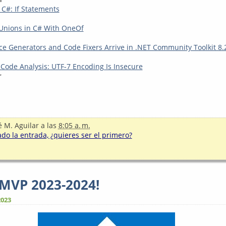
 C#: If Statements
Unions in C# With OneOf
e Generators and Code Fixers Arrive in .NET Community Toolkit 8.2
 Code Analysis: UTF-7 Encoding Is Insecure
r
é M. Aguilar
a las
8:05 a. m.
o la entrada, ¿quieres ser el primero?
 MVP 2023-2024!
2023