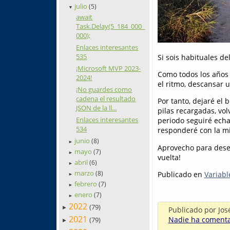
julio
(5)
▼
await
Task.Delay(5_184_000_
000);
Enlaces interesantes
535
Si sois habituales de
¡Microsoft MVP 2023-
Como todos los años 
2024!
el ritmo, descansar u
¡No guardes como
cadena el resultado
Por tanto, dejaré el 
JSON de la ll...
pilas recargadas, vol
Enlaces interesantes
periodo seguiré echa
534
responderé con la mi
junio
(8)
►
Aprovecho para desea
mayo
(7)
►
vuelta!
abril
(6)
►
marzo
(8)
Publicado en
Variabl
►
febrero
(7)
►
enero
(7)
►
2022
(79)
►
Publicado por
Jos
2021
Nadie ha comentad
(79)
►