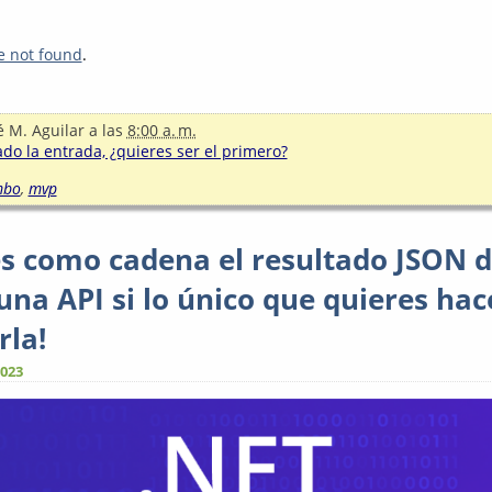
!
e not found
.
é M. Aguilar
a las
8:00 a. m.
o la entrada, ¿quieres ser el primero?
mbo
,
mvp
s como cadena el resultado JSON d
una API si lo único que quieres hac
rla!
2023