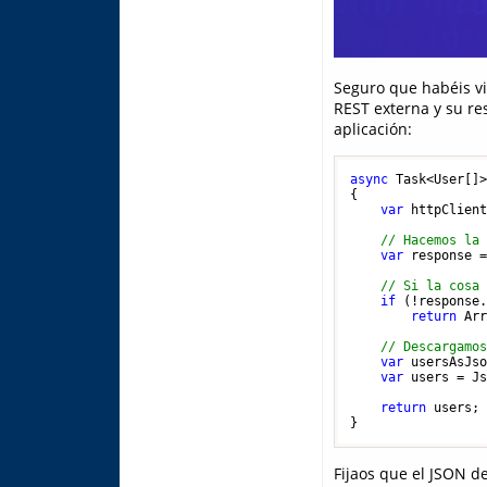
Seguro que habéis vi
REST externa y su res
aplicación:
async
 Task<User[]>
{

var
 httpClient
// Hacemos la
var
 response 
// Si la cosa
if
 (!response.
return
 Arr
// Descargamo
var
 usersAsJs
var
 users = Js
return
 users;

Fijaos que el JSON d