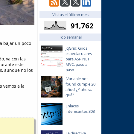
Visitas el último mes
91,762
Top semanal
a bajar un poco
jqGrid: Grids
espectaculares
o, ya con las
para ASP.NET
MVC, paso a
durante este
paso
s, aunque no los
¡Variable not
found cumple 20
os vemos a la
años! ¿Y ahora,
qué?
Enlaces
interesantes 303
La directiva