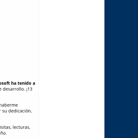
osoft ha tenido a
 desarrollo. ¡13
 haberme
 su dedicación,
itas, lecturas,
año.