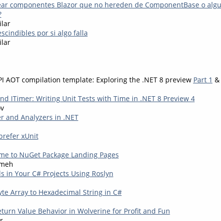
ear componentes Blazor que no hereden de ComponentBase o algu
?
ilar
cindibles por si algo falla
ilar
I AOT compilation template: Exploring the .NET 8 preview
Part 1
nd ITimer: Writing Unit Tests with Time in .NET 8 Preview 4
ov
r and Analyzers in .NET
prefer xUnit
me to NuGet Package Landing Pages
kmeh
s in Your C# Projects Using Roslyn
yte Array to Hexadecimal String in C#
turn Value Behavior in Wolverine for Profit and Fun
r