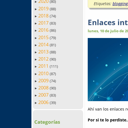
2020
(80)
►
Etiquetas:
blogging
2019
(88)
►
2018
(74)
►
Enlaces in
2017
(83)
►
2016
(86)
lunes, 10 de julio de 2
►
2015
(79)
►
2014
(81)
►
2013
(88)
►
2012
(90)
►
2011
(111)
►
2010
(87)
►
2009
(74)
►
2008
(90)
►
2007
(83)
►
2006
(39)
►
Ahí van los enlaces 
Por si te lo perdiste..
Categorías