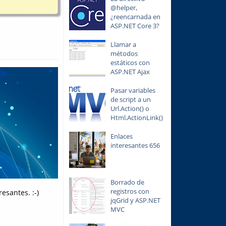
@helper,
¿reencarnada en
ASP.NET Core 3?
Llamar a
métodos
estáticos con
ASP.NET Ajax
Pasar variables
de script a un
Url.Action() o
Html.ActionLink()
Enlaces
interesantes 656
Borrado de
registros con
esantes. :-)
jqGrid y ASP.NET
MVC