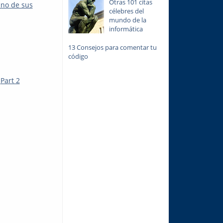
Otras 101 citas
no de sus
célebres del
mundo de la
informática
13 Consejos para comentar tu
código
&
Part 2