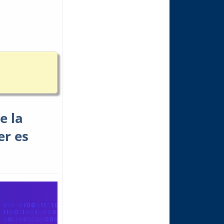
e la
er es