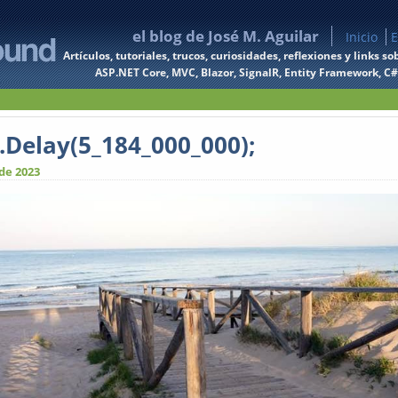
el blog de José M. Aguilar
Inicio
E
Artículos, tutoriales, trucos, curiosidades, reflexiones y links
ASP.NET Core, MVC, Blazor, SignalR, Entity Framework, C#, 
.Delay(5_184_000_000);
 de 2023