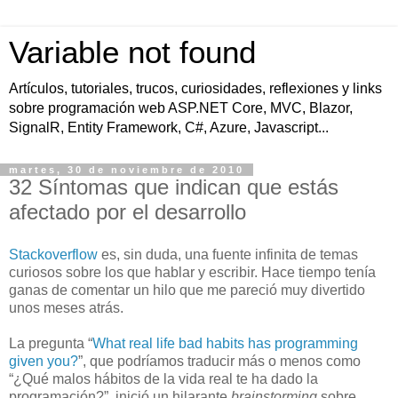
Variable not found
Artículos, tutoriales, trucos, curiosidades, reflexiones y links
sobre programación web ASP.NET Core, MVC, Blazor,
SignalR, Entity Framework, C#, Azure, Javascript...
martes, 30 de noviembre de 2010
32 Síntomas que indican que estás
afectado por el desarrollo
Stackoverflow
es, sin duda, una fuente infinita de temas
curiosos sobre los que hablar y escribir. Hace tiempo tenía
ganas de comentar un hilo que me pareció muy divertido
unos meses atrás.
La pregunta “
What real life bad habits has programming
given you?
”, que podríamos traducir más o menos como
“¿Qué malos hábitos de la vida real te ha dado la
programación?”, inició un hilarante
brainstorming
sobre