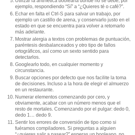
Utilizar la aritmética booleana donde no se debe, por
ejemplo, respondiendo “Sí” a “¿Quieres té o café?”.
Echar en falta el Ctrl-S para salvar un trabajo, por
ejemplo un castillo de arena, y conservarlo justo en el
estado en que se encuentra para volver a retomarlo
más adelante.
Mostrar alergia a textos con problemas de puntuación,
paréntesis desbalanceados y otro tipo de fallos
ortográficos, así como un sexto sentido para
detectarlos.
Googlearlo todo, en cualquier momento y
circunstancia.
Buscar opciones por defecto que nos facilite la toma
de decisiones. Incluso a la hora de elegir el almuerzo
en un restaurante.
Numerar elementos comenzando por cero, y
obviamente, acabar con un número menos que el
resto de mortales. Comenzando por el pulgar: dedo 0,
dedo 1… dedo 9.
Sentir los errores de conversión de tipo como si
fuéramos compiladores. Si preguntas a alguien
“¿quieres salir a pasear?” esperas un booleano, no