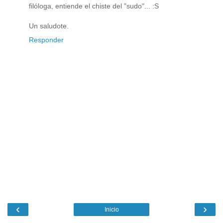
filóloga, entiende el chiste del "sudo"... :S
Un saludote.
Responder
‹
›
Inicio