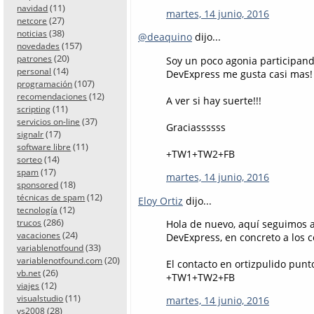
(11)
navidad
martes, 14 junio, 2016
(27)
netcore
(38)
noticias
@deaquino
dijo...
(157)
novedades
(20)
patrones
Soy un poco agonia participan
(14)
personal
DevExpress me gusta casi mas! 
(107)
programación
(12)
recomendaciones
A ver si hay suerte!!!
(11)
scripting
(37)
servicios on-line
Graciassssss
(17)
signalr
(11)
software libre
+TW1+TW2+FB
(14)
sorteo
(17)
spam
martes, 14 junio, 2016
(18)
sponsored
(12)
técnicas de spam
Eloy Ortiz
dijo...
(12)
tecnología
(286)
trucos
Hola de nuevo, aquí seguimos a 
(24)
vacaciones
DevExpress, en concreto a los
(33)
variablenotfound
(20)
variablenotfound.com
El contacto en ortizpulido punt
(26)
vb.net
+TW1+TW2+FB
(12)
viajes
(11)
visualstudio
martes, 14 junio, 2016
(28)
vs2008