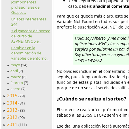
Y conseguiréis otra papeleta e
¡componentes
caso, debéis
añadir al comenta
profesionales de
Grapec...
Para que os quede más claro, este se
Enlaces interesantes
Variable Not Found en todos sus perfi
244
prefiere la suscripción ASP.NET de D
Y el ganador del sorteo
del curso de
Hola, soy Alberto, y me mola 
ASPNETMVC 5 e...
aplicaciones MVC y los compo
Cambios en la
suspiro por pillarme un par de
denominación de
Soy albertoruiperez en gemai
variables de entorno...
+TW1+TW2+FB
mayo
(14)
►
abril
No olvidéis incluir en el comentario l
(7)
►
seguís, pues tengo automatizado el p
marzo
(6)
►
función de estas pistas incluidas en 
febrero
(7)
►
porque de no ser así seréis descalifi
enero
(7)
►
2015
(79)
►
¿Cuándo se realiza el sorteo?
2014
(81)
►
2013
El sorteo se realizará el próximo dom
(88)
►
sábado a las 23:59 UTC+2 serán elimi
2012
(90)
►
2011
(111)
Ese día, una aplicación leerá automá
►