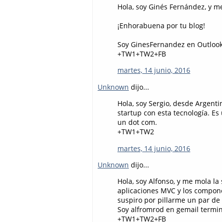
Hola, soy Ginés Fernández, y m
¡Enhorabuena por tu blog!
Soy GinesFernandez en Outlook
+TW1+TW2+FB
martes, 14 junio, 2016
Unknown
dijo...
Hola, soy Sergio, desde Argent
startup con esta tecnología. E
un dot com.
+TW1+TW2
martes, 14 junio, 2016
Unknown
dijo...
Hola, soy Alfonso, y me mola l
aplicaciones MVC y los compon
suspiro por pillarme un par de 
Soy alfromrod en gemail termi
+TW1+TW2+FB