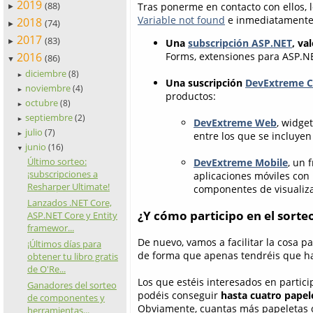
2019
(88)
Tras ponerme en contacto con ellos, 
►
Variable not found
e inmediatamente o
2018
(74)
►
2017
(83)
Una
subscripción ASP.NET
, va
►
2016
Forms, extensiones para ASP.NE
(86)
▼
diciembre
(8)
►
Una suscripción
DevExtreme 
noviembre
(4)
►
productos:
octubre
(8)
►
septiembre
(2)
►
DevExtreme Web
, widge
julio
(7)
entre los que se incluyen 
►
junio
(16)
▼
Último sorteo:
DevExtreme Mobile
, un 
¡subscripciones a
aplicaciones móviles con 
Resharper Ultimate!
componentes de visualiza
Lanzados .NET Core,
¿Y cómo participo en el sorte
ASP.NET Core y Entity
framewor...
De nuevo, vamos a facilitar la cosa p
¡Últimos días para
de forma que apenas tendréis que ha
obtener tu libro gratis
de O'Re...
Los que estéis interesados en partici
Ganadores del sorteo
podéis conseguir
hasta cuatro papel
de componentes y
Obviamente, cuantas más papeletas c
herramientas...