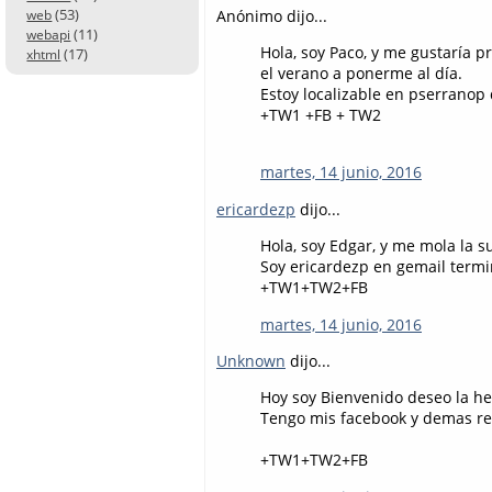
(53)
Anónimo dijo...
web
(11)
webapi
Hola, soy Paco, y me gustaría p
(17)
xhtml
el verano a ponerme al día.
Estoy localizable en pserranop
+TW1 +FB + TW2
martes, 14 junio, 2016
ericardezp
dijo...
Hola, soy Edgar, y me mola la 
Soy ericardezp en gemail term
+TW1+TW2+FB
martes, 14 junio, 2016
Unknown
dijo...
Hoy soy Bienvenido deseo la h
Tengo mis facebook y demas red
+TW1+TW2+FB