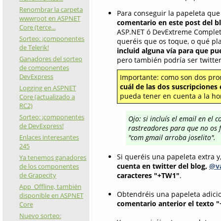
Renombrar la carpeta
Para conseguir la papeleta que 
wwwroot en ASPNET
comentario en este post del b
Core (terce...
ASP.NET ó DevExtreme Complete
Sorteo: ¡componentes
queréis que os toque, o qué pla
de Telerik!
incluid alguna vía para que p
Ganadores del sorteo
pero también podría ser twitter 
de componentes
DevExpress
Importante: como son dos produ
cuál de las dos suscripciones
Logging en ASPNET
pueda tener en cuenta a la hor
Core (actualizado a
RC2)
Sorteo: ¡componentes
Ojo: si incluís el email en el
de DevExpress!
rastreadores para que no os f
Enlaces interesantes
"com gmail arroba joselito".
245
Si queréis una papeleta extra y
Ya tenemos ganadores
cuenta en twitter del blog,
@va
de los componentes
de Grapecity
caracteres "+TW1"
.
App_Offline, también
Obtendréis una papeleta adicio
disponible en ASPNET
comentario anterior el texto 
Core
Nuevo sorteo: