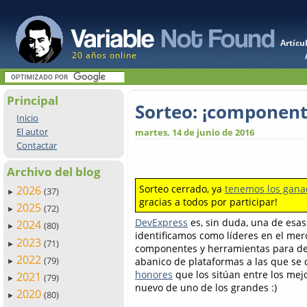
Artícu
20 años online
Principal
Sorteo: ¡component
Inicio
El autor
martes, 14 de junio de 2016
Contactar
Archivo del blog
Sorteo cerrado, ya
tenemos los gana
2026
(37)
►
gracias a todos por participar!
2025
(72)
►
DevExpress
es, sin duda, una de esa
2024
(80)
►
identificamos como líderes en el me
2023
(71)
►
componentes y herramientas para desa
2022
(79)
abanico de plataformas a las que se 
►
honores
que los sitúan entre los mej
2021
(79)
►
nuevo de uno de los grandes :)
2020
(80)
►