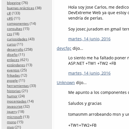
(76)
blogging
Hola soy Jose Carlos, me dedic
(38)
buenas prácticas
DevExtreme Web ya que estoy d
(133)
c#
vendría de perlas.
(11)
c#6
(14)
componentes
(15)
Soy josec.juradom en gmail te
consultas
(18)
css
martes, 14 junio, 2016
(43)
curiosidades
(11)
curso
devcfgc
dijo...
(258)
desarrollo
(11)
diseño
Lo siento me ha faltado poner m
(621)
enlaces
ASP.NET +TW1 +TW2 +FB
(13)
estándares
(25)
eventos
martes, 14 junio, 2016
(12)
frikadas
(11)
google
Unknown
dijo...
(33)
herramientas
(21)
historias
Me apunto a los componentes de
(24)
humor
(14)
inocentadas
Saludos y gracias
(32)
javascript
(18)
jquery
tomasmm arrobeando msn y un
(13)
microsoft
(15)
mono
+TW1+TW2+FB
(21)
mvp