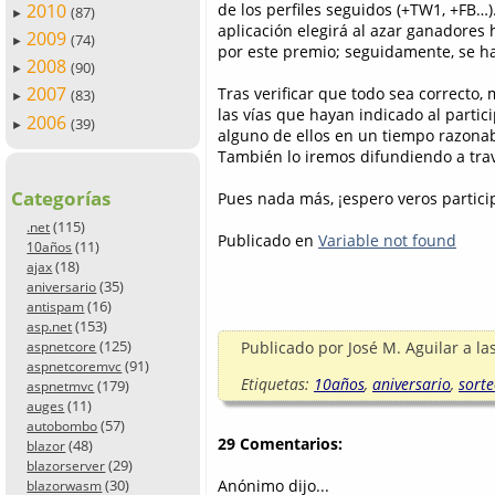
2010
de los perfiles seguidos (+TW1, +FB…)
(87)
►
aplicación elegirá al azar ganadores
2009
(74)
►
por este premio; seguidamente, se h
2008
(90)
►
2007
Tras verificar que todo sea correcto
(83)
►
las vías que hayan indicado al partic
2006
(39)
►
alguno de ellos en un tiempo razonabl
También lo iremos difundiendo a través
Categorías
Pues nada más, ¡espero veros partic
(115)
.net
Publicado en
Variable not found
(11)
10años
(18)
ajax
(35)
aniversario
(16)
antispam
(153)
asp.net
(125)
Publicado por
José M. Aguilar
a la
aspnetcore
(91)
aspnetcoremvc
Etiquetas:
10años
,
aniversario
,
sort
(179)
aspnetmvc
(11)
auges
(57)
autobombo
29 Comentarios:
(48)
blazor
(29)
blazorserver
Anónimo dijo...
(30)
blazorwasm