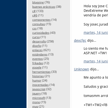
(76)
blogging
Hola soy Jose 
(38)
buenas prácticas
DevExtreme Web
(133)
c#
vendría de per
(11)
c#6
(14)
componentes
(15)
Soy josec.jura
consultas
(18)
css
martes, 14 juni
(43)
curiosidades
(11)
curso
devcfgc
dijo...
(258)
desarrollo
(11)
diseño
Lo siento me ha
(621)
enlaces
ASP.NET +TW1
(13)
estándares
(25)
eventos
martes, 14 juni
(12)
frikadas
(11)
google
Unknown
dijo...
(33)
herramientas
(21)
historias
Me apunto a lo
(24)
humor
(14)
inocentadas
Saludos y grac
(32)
javascript
(18)
jquery
tomasmm arrob
(13)
microsoft
(15)
mono
+TW1+TW2+FB
(21)
mvp