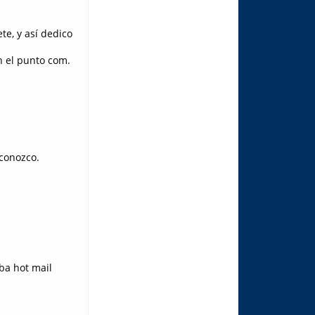
te, y así dedico
n el punto com.
 conozco.
ba hot mail