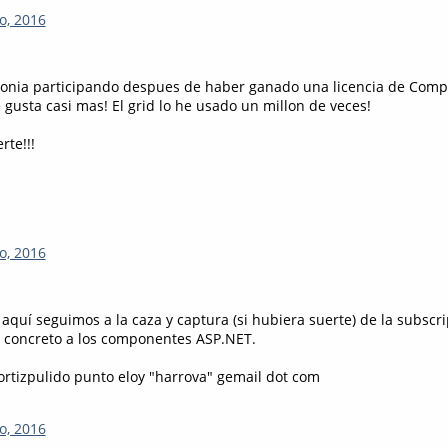
o, 2016
gonia participando despues de haber ganado una licencia de Com
gusta casi mas! El grid lo he usado un millon de veces!
rte!!!
o, 2016
aquí seguimos a la caza y captura (si hubiera suerte) de la subscri
 concreto a los componentes ASP.NET.
 ortizpulido punto eloy "harrova" gemail dot com
o, 2016