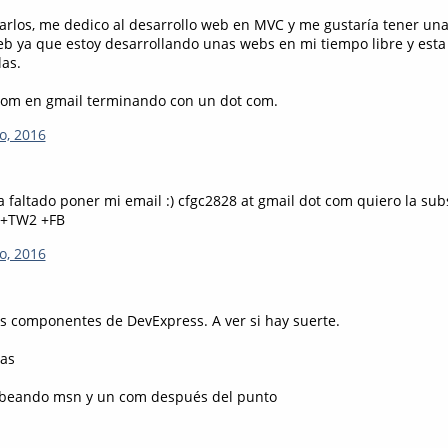
Carlos, me dedico al desarrollo web en MVC y me gustaría tener una
 ya que estoy desarrollando unas webs en mi tiempo libre y esta
las.
dom en gmail terminando con un dot com.
o, 2016
 faltado poner mi email :) cfgc2828 at gmail dot com quiero la sub
 +TW2 +FB
o, 2016
s componentes de DevExpress. A ver si hay suerte.
ias
eando msn y un com después del punto