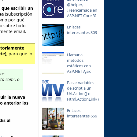
@helper,
s que
escribir un
¿reencarnada en
sa
(subscripción
ASP.NET Core 3?
como por qué
ro sobre todo
Enlaces
emente email,
interesantes 303
gatoriamente
te)
, para que lo
Llamar a
métodos
estáticos con
ASP.NET Ajax
los
to com", o
Pasar variables
de script a un
Url.Action() o
uir la nueva
Html.ActionLink()
o anterior los
Enlaces
interesantes 656
ís al