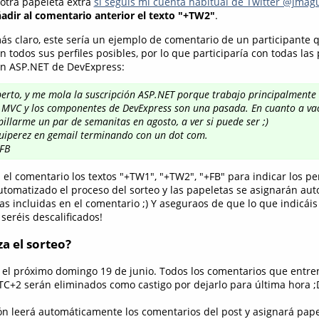
 otra papeleta extra
si seguís mi cuenta habitual de Twitter @jmagu
adir al comentario anterior el texto "+TW2"
.
s claro, este sería un ejemplo de comentario de un participante 
 todos sus perfiles posibles, por lo que participaría con todas las
ión ASP.NET de DevExpress:
berto, y me mola la suscripción ASP.NET porque trabajo principalmente
s MVC y los componentes de DevExpress son una pasada. En cuanto a va
pillarme un par de semanitas en agosto, a ver si puede ser ;)
ruiperez en gemail terminando con un dot com.
FB
n el comentario los textos "+TW1", "+TW2", "+FB" para indicar los per
utomatizado el proceso del sorteo y las papeletas se asignarán a
as incluidas en el comentario ;) Y aseguraos de que lo que indicáis 
seréis descalificados!
a el sorteo?
á el próximo domingo 19 de junio. Todos los comentarios que entren
TC+2 serán eliminados como castigo por dejarlo para última hora ;
ión leerá automáticamente los comentarios del post y asignará pap