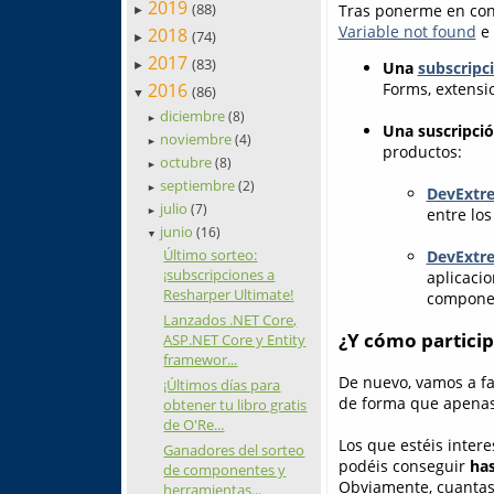
2019
(88)
Tras ponerme en cont
►
Variable not found
e 
2018
(74)
►
2017
(83)
Una
subscripc
►
2016
Forms, extensi
(86)
▼
diciembre
(8)
►
Una suscripci
noviembre
(4)
►
productos:
octubre
(8)
►
septiembre
(2)
►
DevExtr
julio
(7)
entre los
►
junio
(16)
▼
Último sorteo:
DevExtr
¡subscripciones a
aplicacio
Resharper Ultimate!
componen
Lanzados .NET Core,
¿Y cómo particip
ASP.NET Core y Entity
framewor...
De nuevo, vamos a fac
¡Últimos días para
de forma que apenas
obtener tu libro gratis
de O'Re...
Los que estéis inter
Ganadores del sorteo
podéis conseguir
has
de componentes y
Obviamente, cuantas 
herramientas...