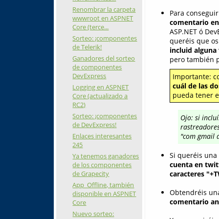
Renombrar la carpeta
Para conseguir
wwwroot en ASPNET
comentario en 
Core (terce...
ASP.NET ó DevE
Sorteo: ¡componentes
queréis que os
de Telerik!
incluid alguna
Ganadores del sorteo
pero también po
de componentes
DevExpress
Importante: co
cuál de las d
Logging en ASPNET
pueda tener en
Core (actualizado a
RC2)
Sorteo: ¡componentes
Ojo: si incl
de DevExpress!
rastreadores
Enlaces interesantes
"com gmail a
245
Si queréis una 
Ya tenemos ganadores
cuenta en twit
de los componentes
de Grapecity
caracteres "+
App_Offline, también
Obtendréis una
disponible en ASPNET
comentario ant
Core
Nuevo sorteo: