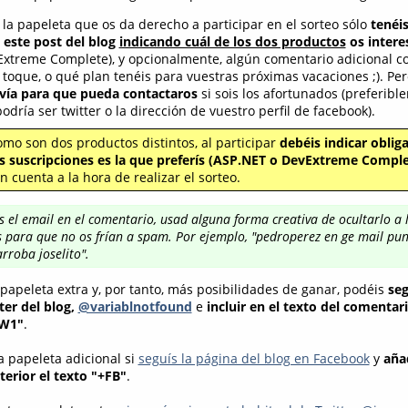
 la papeleta que os da derecho a participar en el sorteo sólo
tenéi
este post del blog
indicando cuál de los dos productos
os intere
xtreme Complete), y opcionalmente, algún comentario adicional 
 toque, o qué plan tenéis para vuestras próximas vacaciones ;). Pe
 vía para que pueda contactaros
si sois los afortunados (preferibl
dría ser twitter o la dirección de vuestro perfil de facebook).
mo son dos productos distintos, al participar
debéis indicar obli
os suscripciones es la que preferís (ASP.NET o DevExtreme Comple
 cuenta a la hora de realizar el sorteo.
uís el email en el comentario, usad alguna forma creativa de ocultarlo a 
 para que no os frían a spam. Por ejemplo, "pedroperez en ge mail pun
rroba joselito".
papeleta extra y, por tanto, más posibilidades de ganar, podéis
seg
ter del blog,
@variablnotfound
e
incluir en el texto del comentari
TW1"
.
 papeleta adicional si
seguís la página del blog en Facebook
y
añad
erior el texto "+FB"
.