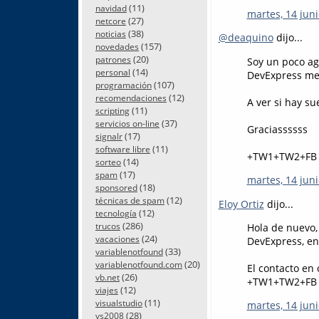
(11)
navidad
martes, 14 juni
(27)
netcore
(38)
noticias
@deaquino
dijo...
(157)
novedades
(20)
patrones
Soy un poco a
(14)
personal
DevExpress me 
(107)
programación
(12)
recomendaciones
A ver si hay sue
(11)
scripting
(37)
servicios on-line
Graciassssss
(17)
signalr
(11)
software libre
+TW1+TW2+FB
(14)
sorteo
(17)
spam
martes, 14 juni
(18)
sponsored
(12)
técnicas de spam
Eloy Ortiz
dijo...
(12)
tecnología
(286)
trucos
Hola de nuevo, 
(24)
vacaciones
DevExpress, en
(33)
variablenotfound
(20)
variablenotfound.com
El contacto en
(26)
vb.net
+TW1+TW2+FB
(12)
viajes
(11)
visualstudio
martes, 14 juni
(28)
vs2008