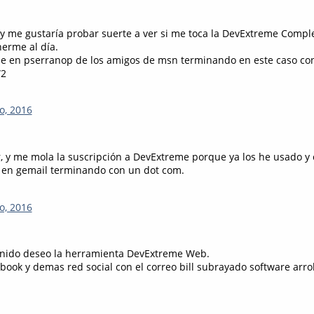
 y me gustaría probar suerte a ver si me toca la DevExtreme Comple
nerme al día.
ble en pserranop de los amigos de msn terminando en este caso co
W2
o, 2016
r, y me mola la suscripción a DevExtreme porque ya los he usado y
 en gemail terminando con un dot com.
o, 2016
enido deseo la herramienta DevExtreme Web.
book y demas red social con el correo bill subrayado software arro