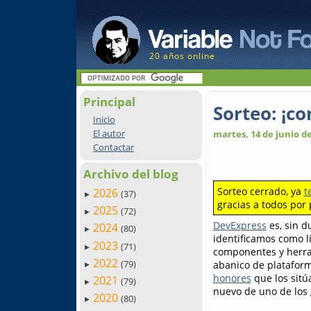
20 años online
Principal
Sorteo: ¡c
Inicio
El autor
martes, 14 de junio d
Contactar
Archivo del blog
Sorteo cerrado, ya
t
2026
(37)
►
gracias a todos por 
2025
(72)
►
DevExpress
es, sin 
2024
(80)
►
identificamos como l
2023
(71)
►
componentes y herram
2022
(79)
abanico de plataform
►
honores
que los sitú
2021
(79)
►
nuevo de uno de los 
2020
(80)
►