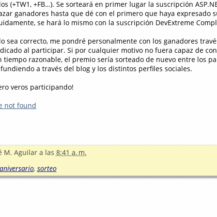
dos (+TW1, +FB…). Se sorteará en primer lugar la suscripción ASP.NE
l azar ganadores hasta que dé con el primero que haya expresado s
uidamente, se hará lo mismo con la suscripción DevExtreme Compl
odo sea correcto, me pondré personalmente con los ganadores trav
dicado al participar. Si por cualquier motivo no fuera capaz de con
n tiempo razonable, el premio sería sorteado de nuevo entre los par
undiendo a través del blog y los distintos perfiles sociales.
ro veros participando!
e not found
é M. Aguilar
a las
8:41 a. m.
aniversario
,
sorteo