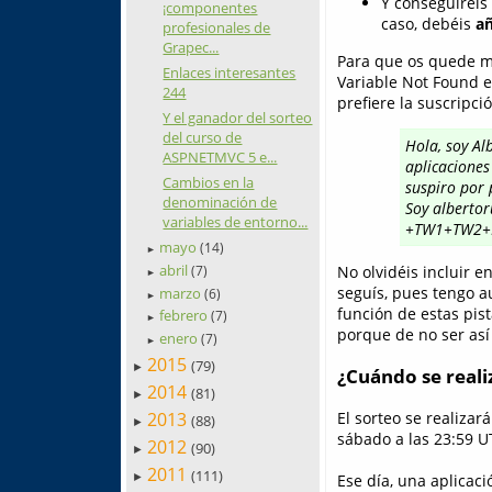
Y conseguiréis
¡componentes
caso, debéis
añ
profesionales de
Grapec...
Para que os quede má
Enlaces interesantes
Variable Not Found en
244
prefiere la suscripc
Y el ganador del sorteo
del curso de
Hola, soy Al
ASPNETMVC 5 e...
aplicacione
Cambios en la
suspiro por 
denominación de
Soy alberto
variables de entorno...
+TW1+TW2+
mayo
(14)
►
abril
No olvidéis incluir e
(7)
►
seguís, pues tengo a
marzo
(6)
►
función de estas pist
febrero
(7)
►
porque de no ser así 
enero
(7)
►
2015
(79)
►
¿Cuándo se realiz
2014
(81)
►
2013
El sorteo se realizar
(88)
►
sábado a las 23:59 U
2012
(90)
►
2011
(111)
Ese día, una aplicac
►