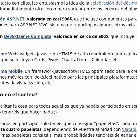
acto con ellos, les entusiasmó la idea de la
celebración del décimo
inmediatamente ofrecieron para sortear entre los lectores del blog
ión ASP.NET
, valorada en casi 900$
, que incluye componentes par
ones para ASP.NET MVC, sistema de reporting y algunos otros extra
ón
DevExtreme Complete
,
valorada en cerca de 500$
, que incluye 
eme Web
, widgets javascript/HTML5 de alto rendimiento para apli
 que se incluyen Grids, Pivots, Charts, Forms, Calendar, etc.
eme Mobile
, un framework Javascript/HTML5 optimizado para la cr
nes móviles con look&feel nativo para las principales plataformas, 
tes de visualización, etc.
o en el sorteo?
ilitar la cosa para todos aquellos que ya habéis participado en sor
 tendréis que hacer nada ;)
esados en participar sólo tenéis que conseguir "papeletas"; cada u
ta cuatro papeletas
, dependiendo de vuestra afinidad con
Variabl
más papeletas consigáis, más probabilidades tendréis de ganar e