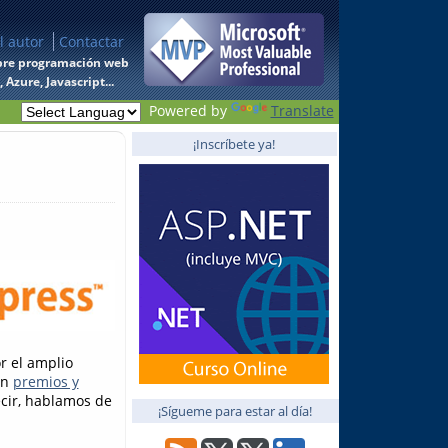
l autor
Contactar
 sobre programación web
Azure, Javascript...
Powered by
Translate
¡Inscríbete ya!
r el amplio
on
premios y
ecir, hablamos de
¡Sígueme para estar al día!