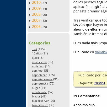
2010
de los perfiles segui
(87)
►
aplicación elegirá a
2009
(74)
►
por este premio; seg
2008
(90)
►
2007
Tras verificar que t
(83)
►
las vías que hayan in
2006
(39)
►
alguno de ellos en u
También lo iremos dif
Categorías
Pues nada más, ¡espe
(115)
.net
Publicado en
Variabl
(11)
10años
(18)
ajax
(35)
aniversario
(16)
antispam
(153)
asp.net
(125)
Publicado por
Jos
aspnetcore
(91)
aspnetcoremvc
Etiquetas:
10años
,
(179)
aspnetmvc
(11)
auges
(57)
autobombo
29 Comentarios:
(48)
blazor
(29)
blazorserver
Anónimo dijo...
(30)
blazorwasm