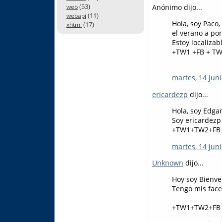
(53)
Anónimo dijo...
web
(11)
webapi
Hola, soy Paco,
(17)
xhtml
el verano a po
Estoy localiza
+TW1 +FB + T
martes, 14 juni
ericardezp
dijo...
Hola, soy Edga
Soy ericardezp
+TW1+TW2+FB
martes, 14 juni
Unknown
dijo...
Hoy soy Bienv
Tengo mis face
+TW1+TW2+FB