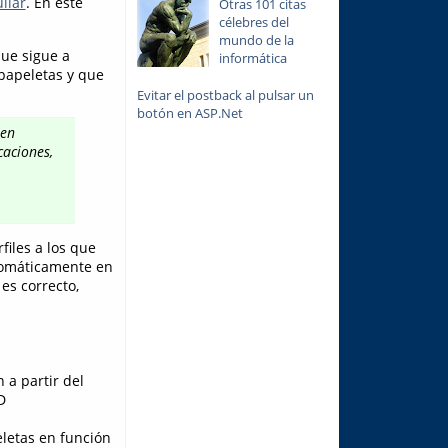
ilar
. En este
Otras 101 citas
célebres del
mundo de la
que sigue a
informática
 papeletas y que
Evitar el postback al pulsar un
botón en ASP.Net
 en
caciones,
files a los que
utomáticamente en
es correcto,
 a partir del
D
eletas en función