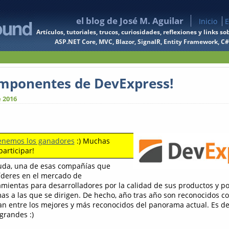
el blog de José M. Aguilar
Inicio
E
Artículos, tutoriales, trucos, curiosidades, reflexiones y links
ASP.NET Core, MVC, Blazor, SignalR, Entity Framework, C#, 
omponentes de DevExpress!
e 2016
enemos los ganadores
:) Muchas
participar!
duda, una de esas compañías que
íderes en el mercado de
ientas para desarrolladores por la calidad de sus productos y po
as a las que se dirigen. De hecho, año tras año son reconocidos c
an entre los mejores y más reconocidos del panorama actual. Es d
grandes :)