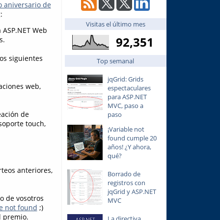
 aniversario de
:
Visitas el último mes
a ASP.NET Web
92,351
s.
los siguientes
Top semanal
jqGrid: Grids
caciones web,
espectaculares
para ASP.NET
MVC, paso a
eación de
paso
soporte touch,
¡Variable not
found cumple 20
años! ¿Y ahora,
qué?
teos anteriores,
Borrado de
registros con
jqGrid y ASP.NET
no de vosotros
MVC
e not found
;)
l premio.
La directiva