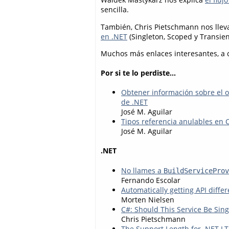
sencilla.
También, Chris Pietschmann nos lleva
en .NET
(Singleton, Scoped y Transie
Muchos más enlaces interesantes, a 
Por si te lo perdiste...
Obtener información sobre el or
de .NET
José M. Aguilar
Tipos referencia anulables en 
José M. Aguilar
.NET
No llames a
BuildServiceProv
Fernando Escolar
Automatically getting API diffe
Morten Nielsen
C#: Should This Service Be Sing
Chris Pietschmann
The Support Length for .NET L