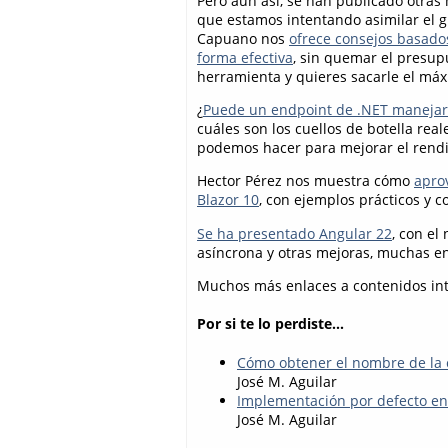
Pero aún así, se han publicado otras
que estamos intentando asimilar el gi
Capuano nos
ofrece consejos basado
forma efectiva
, sin quemar el presup
herramienta y quieres sacarle el máx
¿
Puede un endpoint de .NET manejar 
cuáles son los cuellos de botella rea
podemos hacer para mejorar el rendi
Hector Pérez nos muestra cómo
apro
Blazor 10
, con ejemplos prácticos y c
Se ha presentado Angular 22
, con el
asíncrona y otras mejoras, muchas enf
Muchos más enlaces a contenidos int
Por si te lo perdiste...
Cómo obtener el nombre de la c
José M. Aguilar
Implementación por defecto en 
José M. Aguilar