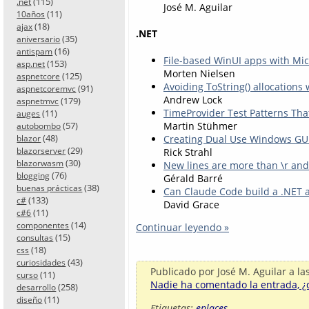
(115)
.net
José M. Aguilar
(11)
10años
(18)
ajax
.NET
(35)
aniversario
(16)
antispam
File-based WinUI apps with Mic
(153)
asp.net
Morten Nielsen
(125)
aspnetcore
Avoiding ToString() allocation
(91)
aspnetcoremvc
Andrew Lock
(179)
aspnetmvc
TimeProvider Test Patterns Tha
(11)
auges
Martin Stühmer
(57)
autobombo
(48)
Creating Dual Use Windows GUI
blazor
(29)
Rick Strahl
blazorserver
(30)
blazorwasm
New lines are more than \r and
(76)
blogging
Gérald Barré
(38)
buenas prácticas
Can Claude Code build a .NET a
(133)
c#
David Grace
(11)
c#6
(14)
componentes
Continuar leyendo »
(15)
consultas
(18)
css
(43)
curiosidades
Publicado por
José M. Aguilar
a la
(11)
curso
Nadie ha comentado la entrada, ¿q
(258)
desarrollo
(11)
diseño
Etiquetas:
enlaces