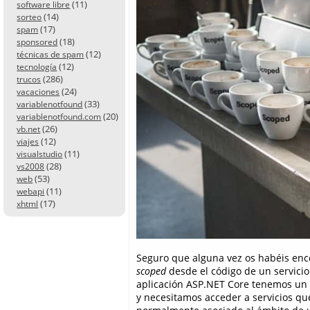
(11)
software libre
(14)
sorteo
(17)
spam
(18)
sponsored
(12)
técnicas de spam
(12)
tecnología
(286)
trucos
(24)
vacaciones
(33)
variablenotfound
(20)
variablenotfound.com
(26)
vb.net
(12)
viajes
(11)
visualstudio
(28)
vs2008
(53)
web
(11)
webapi
(17)
xhtml
Seguro que alguna vez os habéis enc
scoped
desde el código de un servici
aplicación ASP.NET Core tenemos un 
y necesitamos acceder a servicios qu