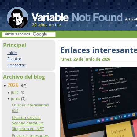
Artícu
20 años online
Principal
Enlaces interesant
Inicio
El autor
lunes, 29 de junio de 2026
Contactar
Archivo del blog
2026
(37)
▼
julio
(4)
►
junio
(7)
▼
Enlaces interesantes
654
Usar un servicio
Scoped desde un
Singleton en .NET
Enlaces interesantes