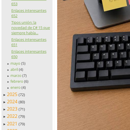
653
Enlaces interesantes
652
Tipos unión: la
novedad de C# 15 que
siempre había...
Enlaces interesantes
651
Enlaces interesantes
650
mayo
(5)
►
abril
(4)
►
marzo
(7)
►
febrero
(6)
►
enero
(4)
►
2025
(72)
►
2024
(80)
►
2023
(71)
►
2022
(79)
►
2021
(79)
►