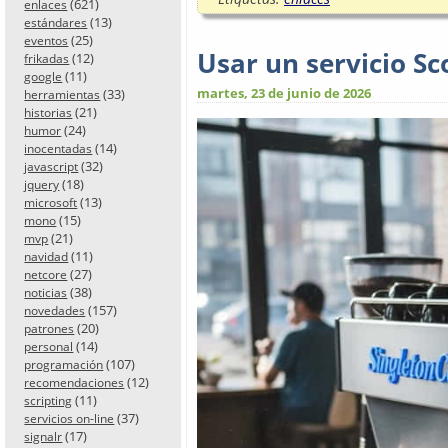
(621)
enlaces
(13)
estándares
(25)
eventos
Usar un servicio S
(12)
frikadas
(11)
google
martes, 23 de junio de 2026
(33)
herramientas
(21)
historias
(24)
humor
(14)
inocentadas
(32)
javascript
(18)
jquery
(13)
microsoft
(15)
mono
(21)
mvp
(11)
navidad
(27)
netcore
(38)
noticias
(157)
novedades
(20)
patrones
(14)
personal
(107)
programación
(12)
recomendaciones
(11)
scripting
(37)
servicios on-line
(17)
signalr