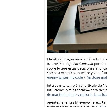
Mientras programamos, todos hemos di
futuro", "lo dejo
hardcodeado
por ahor
sobre lo que estas decisiones implic
somos a veces con nuestro yo del futu
enemy writes my code
y
I’m done ma
Interesante también el artículo de F
intuiciones o “elegancia”— para dec
de mantenimiento y mejorar la calid
Agentes, agentes IA everywhere... Per
Waldek Mastykarz nos explica
el fluj