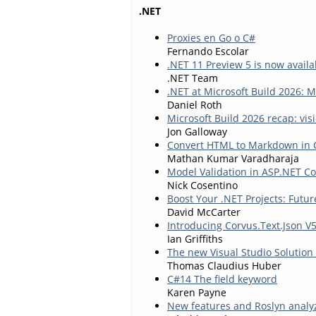
.NET
Proxies en Go o C#
Fernando Escolar
.NET 11 Preview 5 is now availa
.NET Team
.NET at Microsoft Build 2026: 
Daniel Roth
Microsoft Build 2026 recap: vis
Jon Galloway
Convert HTML to Markdown in C
Mathan Kumar Varadharaja
Model Validation in ASP.NET Co
Nick Cosentino
Boost Your .NET Projects: Futu
David McCarter
Introducing Corvus.Text.Json V5
Ian Griffiths
The new Visual Studio Solution
Thomas Claudius Huber
C#14 The field keyword
Karen Payne
New features and Roslyn analy