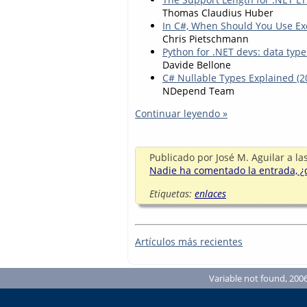
Thomas Claudius Huber
In C#, When Should You Use Exce
Chris Pietschmann
Python for .NET devs: data types
Davide Bellone
C# Nullable Types Explained (2
NDepend Team
Continuar leyendo »
Publicado por
José M. Aguilar
a la
Nadie ha comentado la entrada, ¿q
Etiquetas:
enlaces
Artículos más recientes
Variable not found, 2006