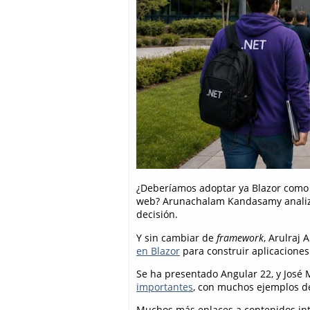
¿Deberíamos adoptar ya Blazor como 
web? Arunachalam Kandasamy analiz
decisión.
Y sin cambiar de
framework
, Arulraj
en Blazor
para construir aplicaciones
Se ha presentado Angular 22, y José
importantes
, con muchos ejemplos d
Muchos más enlaces a contenidos int