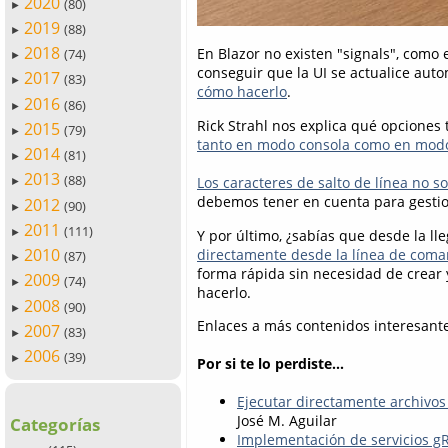
2020
(80)
►
2019
(88)
►
2018
En Blazor no existen "signals", como 
(74)
►
conseguir que la UI se actualice au
2017
(83)
►
cómo hacerlo
.
2016
(86)
►
Rick Strahl nos explica qué opcione
2015
(79)
►
tanto en modo consola como en mod
2014
(81)
►
2013
(88)
Los caracteres de salto de línea no 
►
debemos tener en cuenta para gestio
2012
(90)
►
2011
(111)
Y por último, ¿sabías que desde la 
►
2010
directamente desde la línea de com
(87)
►
forma rápida sin necesidad de crear 
2009
(74)
►
hacerlo.
2008
(90)
►
Enlaces a más contenidos interesante
2007
(83)
►
2006
(39)
►
Por si te lo perdiste...
Ejecutar directamente archivo
José M. Aguilar
Categorías
Implementación de servicios g