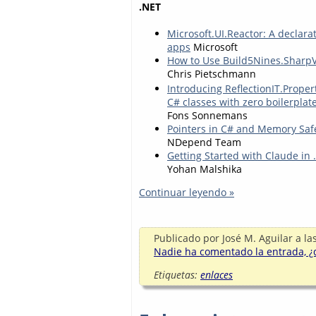
.NET
Microsoft.UI.Reactor: A declar
apps
Microsoft
How to Use Build5Nines.SharpV
Chris Pietschmann
Introducing ReflectionIT.Prope
C# classes with zero boilerplat
Fons Sonnemans
Pointers in C# and Memory Safe
NDepend Team
Getting Started with Claude in 
Yohan Malshika
Continuar leyendo »
Publicado por
José M. Aguilar
a la
Nadie ha comentado la entrada, ¿q
Etiquetas:
enlaces