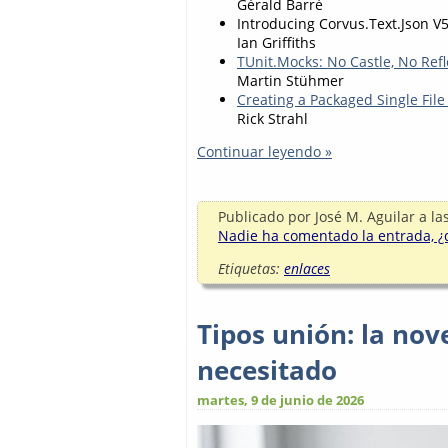
Gérald Barré
Introducing Corvus.Text.Json V
Ian Griffiths
TUnit.Mocks: No Castle, No Ref
Martin Stühmer
Creating a Packaged Single Fil
Rick Strahl
Continuar leyendo »
Publicado por
José M. Aguilar
a la
Nadie ha comentado la entrada, ¿q
Etiquetas:
enlaces
Tipos unión: la no
necesitado
martes, 9 de junio de 2026