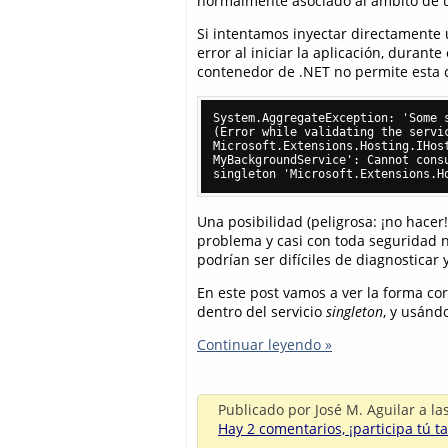
normalmente asociado al ámbito de u
Si intentamos inyectar directamente 
error al iniciar la aplicación, durant
contenedor de .NET no permite esta 
System.AggregateException: 'Some s
(Error while validating the servic
Microsoft.Extensions.Hosting.IHost
MyBackgroundService': Cannot consu
Una posibilidad (peligrosa: ¡no hacer!)
problema y casi con toda seguridad n
podrían ser difíciles de diagnosticar 
En este post vamos a ver la forma co
dentro del servicio
singleton
, y usánd
Continuar leyendo »
Publicado por
José M. Aguilar
a la
Hay 2 comentarios, ¡participa tú t