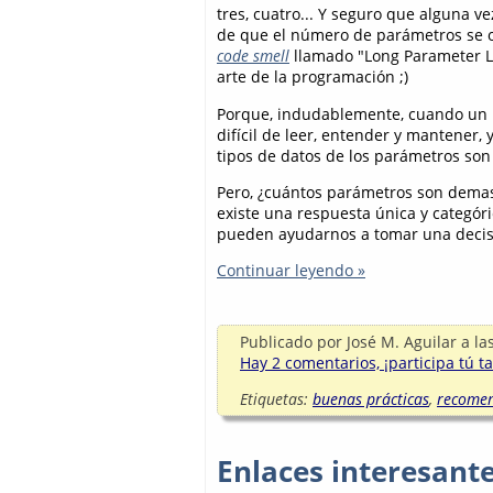
tres, cuatro... Y seguro que alguna v
de que el número de parámetros se o
code smell
llamado "Long Parameter Lis
arte de la programación ;)
Porque, indudablemente, cuando un 
difícil de leer, entender y mantener,
tipos de datos de los parámetros son s
Pero, ¿cuántos parámetros son demas
existe una respuesta única y categór
pueden ayudarnos a tomar una decisi
Continuar leyendo »
Publicado por
José M. Aguilar
a la
Hay 2 comentarios, ¡participa tú t
Etiquetas:
buenas prácticas
,
recomen
Enlaces interesant