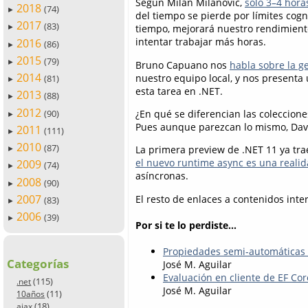
Según Milan Milanović,
solo 3–4 hora
2018
(74)
►
del tiempo se pierde por límites cogn
2017
(83)
tiempo, mejorará nuestro rendimient
►
intentar trabajar más horas.
2016
(86)
►
2015
(79)
►
Bruno Capuano nos
habla sobre la 
2014
nuestro equipo local, y nos presenta 
(81)
►
esta tarea en .NET.
2013
(88)
►
2012
(90)
¿En qué se diferencian las coleccion
►
Pues aunque parezcan lo mismo, Dav
2011
(111)
►
2010
(87)
La primera preview de .NET 11 ya tr
►
el nuevo runtime async es una reali
2009
(74)
►
asíncronas.
2008
(90)
►
2007
El resto de enlaces a contenidos inte
(83)
►
2006
(39)
►
Por si te lo perdiste...
Propiedades semi-automáticas
Categorías
José M. Aguilar
Evaluación en cliente de EF Cor
(115)
.net
José M. Aguilar
(11)
10años
(18)
ajax