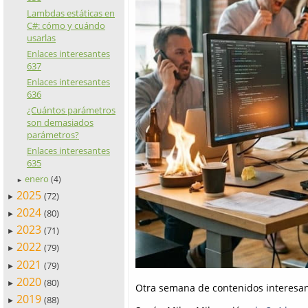
Lambdas estáticas en
C#: cómo y cuándo
usarlas
Enlaces interesantes
637
Enlaces interesantes
636
¿Cuántos parámetros
son demasiados
parámetros?
Enlaces interesantes
635
enero
(4)
►
2025
(72)
►
2024
(80)
►
2023
(71)
►
2022
(79)
►
2021
(79)
►
2020
(80)
►
Otra semana de contenidos interesan
2019
(88)
►