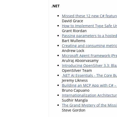
.NET
Missed these 12 new C# featur
David Grace
How to Implement Type Safe U
Grant Riordan
Passing parameters to a hoste
Bart Wullems
Creating and consuming metrics
Andrew Lock
Microsoft Agent Framework (Pre
Arulraj Aboorvasamy
Introducing OpenSilver 3.3: B
OpenSilver Team
.NET AI Essentials - The Core B
Jeremy Likness
Building an MCP App with C# – 
Bruno Capuano
Internationalization Architectu
Sudhir Mangla
The Grand Mystery of the Missi
Steve Gordon