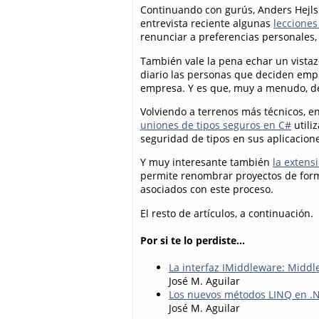
Continuando con gurús, Anders Hejlsb
entrevista reciente algunas
lecciones
renunciar a preferencias personales,
También vale la pena echar un vistazo
diario las personas que deciden em
empresa. Y es que, muy a menudo, d
Volviendo a terrenos más técnicos, 
uniones de tipos seguros en C#
utili
seguridad de tipos en sus aplicacion
Y muy interesante también
la extens
permite renombrar proyectos de form
asociados con este proceso.
El resto de artículos, a continuación.
Por si te lo perdiste...
La interfaz IMiddleware: Midd
José M. Aguilar
Los nuevos métodos LINQ en .NE
José M. Aguilar