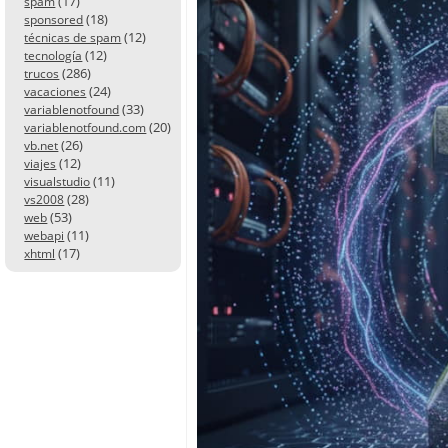
(17)
spam
(18)
sponsored
(12)
técnicas de spam
(12)
tecnología
(286)
trucos
(24)
vacaciones
(33)
variablenotfound
(20)
variablenotfound.com
(26)
vb.net
(12)
viajes
(11)
visualstudio
(28)
vs2008
(53)
web
(11)
webapi
(17)
xhtml