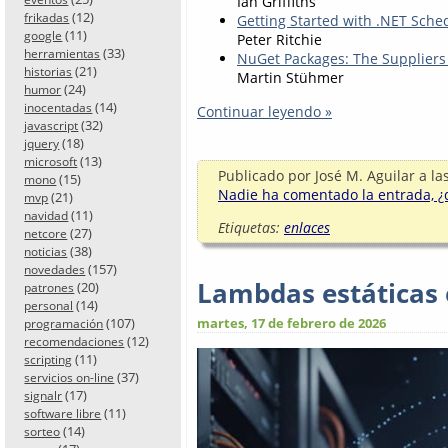
Ian Griffiths
(12)
frikadas
Getting Started with .NET Sche
(11)
google
Peter Ritchie
(33)
herramientas
NuGet Packages: The Suppliers 
(21)
historias
Martin Stühmer
(24)
humor
(14)
inocentadas
Continuar leyendo »
(32)
javascript
(18)
jquery
(13)
microsoft
Publicado por
José M. Aguilar
a la
(15)
mono
Nadie ha comentado la entrada, ¿q
(21)
mvp
(11)
navidad
Etiquetas:
enlaces
(27)
netcore
(38)
noticias
(157)
novedades
Lambdas estáticas 
(20)
patrones
(14)
personal
(107)
martes, 17 de febrero de 2026
programación
(12)
recomendaciones
(11)
scripting
(37)
servicios on-line
(17)
signalr
(11)
software libre
(14)
sorteo