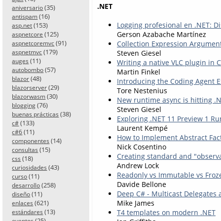
.NET
(35)
aniversario
(16)
antispam
Logging profesional en .NET: Di
(153)
asp.net
(125)
Gerson Azabache Martínez
aspnetcore
(91)
Collection Expression Argument
aspnetcoremvc
(179)
aspnetmvc
Steven Giesel
(11)
auges
Writing a native VLC plugin in 
(57)
autobombo
Martin Finkel
(48)
blazor
Introducing the Coding Agent E
(29)
blazorserver
Tore Nestenius
(30)
blazorwasm
New runtime async is hitting .
(76)
blogging
Steven Giesel
(38)
buenas prácticas
Exploring .NET 11 Preview 1 Run
(133)
c#
Laurent Kempé
(11)
c#6
How to Implement Abstract Fact
(14)
componentes
Nick Cosentino
(15)
consultas
Creating standard and "observ
(18)
css
Andrew Lock
(43)
curiosidades
Readonly vs Immutable vs Froze
(11)
curso
Davide Bellone
(258)
desarrollo
Deep C# - Multicast Delegates 
(11)
diseño
(621)
Mike James
enlaces
(13)
T4 templates on modern .NET
estándares
(25)
eventos