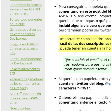
Renombrar la carpeta
Para conseguir la papeleta que 
wwwroot en ASPNET
comentario en este post del b
Core (terce...
ASP.NET ó DevExtreme Complete
Sorteo: ¡componentes
queréis que os toque, o qué pla
de Telerik!
incluid alguna vía para que p
Ganadores del sorteo
pero también podría ser twitter 
de componentes
DevExpress
Importante: como son dos produ
cuál de las dos suscripciones
Logging en ASPNET
pueda tener en cuenta a la hor
Core (actualizado a
RC2)
Sorteo: ¡componentes
Ojo: si incluís el email en el
de DevExpress!
rastreadores para que no os f
Enlaces interesantes
"com gmail arroba joselito".
245
Si queréis una papeleta extra y
Ya tenemos ganadores
cuenta en twitter del blog,
@va
de los componentes
de Grapecity
caracteres "+TW1"
.
App_Offline, también
Obtendréis una papeleta adicio
disponible en ASPNET
comentario anterior el texto 
Core
Nuevo sorteo: