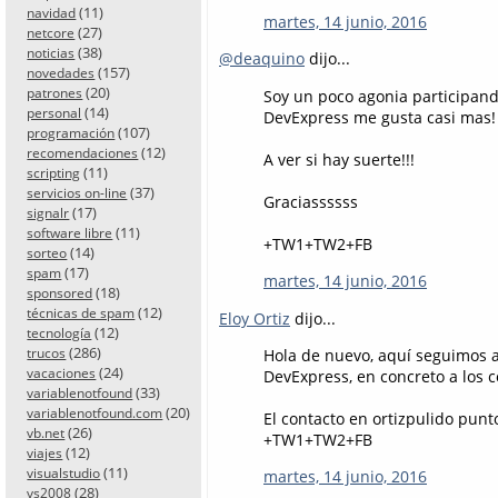
(11)
navidad
martes, 14 junio, 2016
(27)
netcore
(38)
noticias
@deaquino
dijo...
(157)
novedades
(20)
patrones
Soy un poco agonia participan
(14)
personal
DevExpress me gusta casi mas! 
(107)
programación
(12)
recomendaciones
A ver si hay suerte!!!
(11)
scripting
(37)
servicios on-line
Graciassssss
(17)
signalr
(11)
software libre
+TW1+TW2+FB
(14)
sorteo
(17)
spam
martes, 14 junio, 2016
(18)
sponsored
(12)
técnicas de spam
Eloy Ortiz
dijo...
(12)
tecnología
(286)
trucos
Hola de nuevo, aquí seguimos a 
(24)
vacaciones
DevExpress, en concreto a los
(33)
variablenotfound
(20)
variablenotfound.com
El contacto en ortizpulido punt
(26)
vb.net
+TW1+TW2+FB
(12)
viajes
(11)
visualstudio
martes, 14 junio, 2016
(28)
vs2008