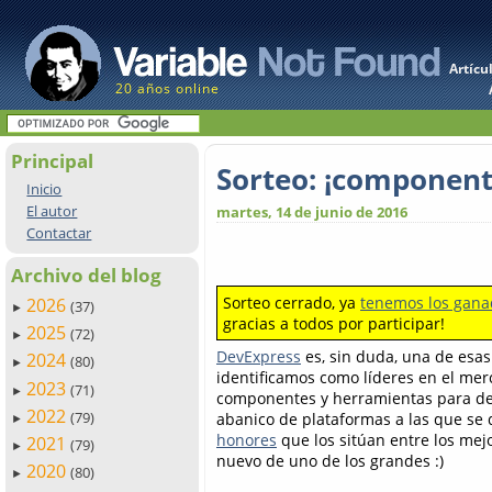
Artícu
20 años online
Principal
Sorteo: ¡component
Inicio
El autor
martes, 14 de junio de 2016
Contactar
Archivo del blog
Sorteo cerrado, ya
tenemos los gana
2026
(37)
►
gracias a todos por participar!
2025
(72)
►
DevExpress
es, sin duda, una de esa
2024
(80)
►
identificamos como líderes en el me
2023
(71)
►
componentes y herramientas para desa
2022
(79)
abanico de plataformas a las que se 
►
honores
que los sitúan entre los mej
2021
(79)
►
nuevo de uno de los grandes :)
2020
(80)
►