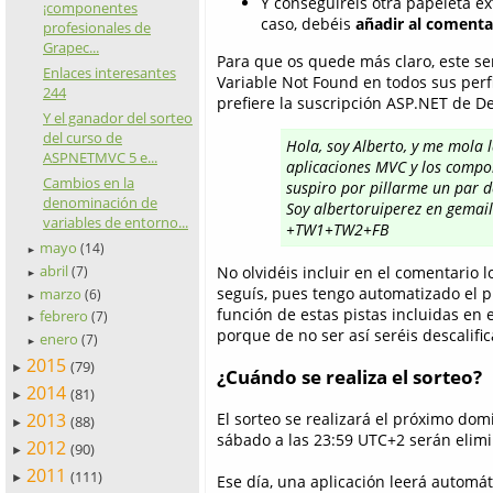
Y conseguiréis otra papeleta e
¡componentes
caso, debéis
añadir al comenta
profesionales de
Grapec...
Para que os quede más claro, este se
Enlaces interesantes
Variable Not Found en todos sus perfi
244
prefiere la suscripción ASP.NET de D
Y el ganador del sorteo
del curso de
Hola, soy Alberto, y me mola 
ASPNETMVC 5 e...
aplicaciones MVC y los compo
Cambios en la
suspiro por pillarme un par de
denominación de
Soy albertoruiperez en gemai
variables de entorno...
+TW1+TW2+FB
mayo
(14)
►
abril
No olvidéis incluir en el comentario l
(7)
►
seguís, pues tengo automatizado el p
marzo
(6)
►
función de estas pistas incluidas en 
febrero
(7)
►
porque de no ser así seréis descalifi
enero
(7)
►
2015
(79)
►
¿Cuándo se realiza el sorteo?
2014
(81)
►
2013
El sorteo se realizará el próximo dom
(88)
►
sábado a las 23:59 UTC+2 serán elimi
2012
(90)
►
2011
(111)
Ese día, una aplicación leerá automá
►