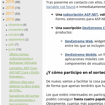
2019
(88)
Tras ponerme en contacto con ellos, 
►
Variable not found
e inmediatamente o
2018
(74)
►
2017
(83)
Una
subscripción ASP.NET
, va
►
2016
Forms, extensiones para ASP.NE
(86)
▼
diciembre
(8)
►
Una suscripción
DevExtreme 
noviembre
(4)
►
productos:
octubre
(8)
►
septiembre
(2)
►
DevExtreme Web
, widge
julio
(7)
entre los que se incluyen 
►
junio
(16)
▼
Último sorteo:
DevExtreme Mobile
, un 
¡subscripciones a
aplicaciones móviles con 
Resharper Ultimate!
componentes de visualiza
Lanzados .NET Core,
¿Y cómo participo en el sorte
ASP.NET Core y Entity
framewor...
De nuevo, vamos a facilitar la cosa p
¡Últimos días para
de forma que apenas tendréis que ha
obtener tu libro gratis
de O'Re...
Los que estéis interesados en partici
Ganadores del sorteo
podéis conseguir
hasta cuatro papel
de componentes y
Obviamente, cuantas más papeletas c
herramientas...