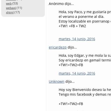
(53)
Anónimo dijo...
web
(11)
webapi
Hola, soy Paco, y me gustaría p
(17)
xhtml
el verano a ponerme al día.
Estoy localizable en pserranop
+TW1 +FB + TW2
martes, 14 junio, 2016
ericardezp
dijo...
Hola, soy Edgar, y me mola la 
Soy ericardezp en gemail term
+TW1+TW2+FB
martes, 14 junio, 2016
Unknown
dijo...
Hoy soy Bienvenido deseo la h
Tengo mis facebook y demas red
+TW1+TW2+FB