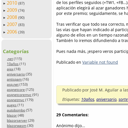
2010
de los perfiles seguidos (+TW1, +FB…)
(87)
►
aplicación elegirá al azar ganadores
2009
(74)
►
por este premio; seguidamente, se h
2008
(90)
►
2007
Tras verificar que todo sea correcto
(83)
►
las vías que hayan indicado al partic
2006
(39)
►
alguno de ellos en un tiempo razonabl
También lo iremos difundiendo a través
Categorías
Pues nada más, ¡espero veros partic
(115)
.net
Publicado en
Variable not found
(11)
10años
(18)
ajax
(35)
aniversario
(16)
antispam
(153)
asp.net
(125)
Publicado por
José M. Aguilar
a la
aspnetcore
(91)
aspnetcoremvc
Etiquetas:
10años
,
aniversario
,
sort
(179)
aspnetmvc
(11)
auges
(57)
autobombo
29 Comentarios:
(48)
blazor
(29)
blazorserver
Anónimo dijo...
(30)
blazorwasm