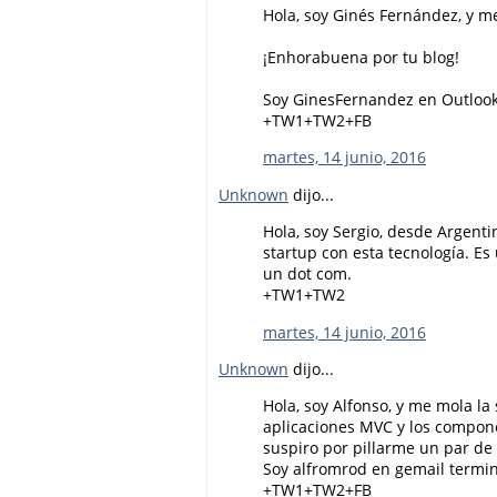
Hola, soy Ginés Fernández, y m
¡Enhorabuena por tu blog!
Soy GinesFernandez en Outlook
+TW1+TW2+FB
martes, 14 junio, 2016
Unknown
dijo...
Hola, soy Sergio, desde Argent
startup con esta tecnología. E
un dot com.
+TW1+TW2
martes, 14 junio, 2016
Unknown
dijo...
Hola, soy Alfonso, y me mola l
aplicaciones MVC y los compon
suspiro por pillarme un par de 
Soy alfromrod en gemail termi
+TW1+TW2+FB