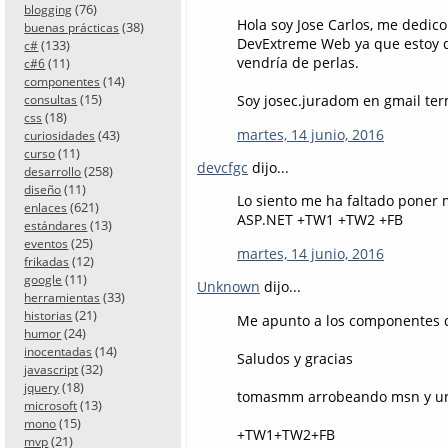
(76)
blogging
Hola soy Jose Carlos, me dedic
(38)
buenas prácticas
DevExtreme Web ya que estoy d
(133)
c#
vendría de perlas.
(11)
c#6
(14)
componentes
(15)
Soy josec.juradom en gmail te
consultas
(18)
css
martes, 14 junio, 2016
(43)
curiosidades
(11)
curso
devcfgc
dijo...
(258)
desarrollo
(11)
diseño
Lo siento me ha faltado poner m
(621)
enlaces
ASP.NET +TW1 +TW2 +FB
(13)
estándares
(25)
eventos
martes, 14 junio, 2016
(12)
frikadas
(11)
google
Unknown
dijo...
(33)
herramientas
(21)
historias
Me apunto a los componentes de
(24)
humor
(14)
inocentadas
Saludos y gracias
(32)
javascript
(18)
jquery
tomasmm arrobeando msn y un
(13)
microsoft
(15)
mono
+TW1+TW2+FB
(21)
mvp