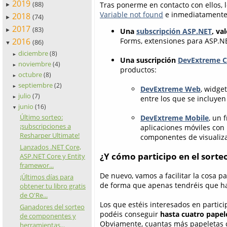
2019
(88)
Tras ponerme en contacto con ellos, 
►
Variable not found
e inmediatamente o
2018
(74)
►
2017
(83)
Una
subscripción ASP.NET
, va
►
2016
Forms, extensiones para ASP.NE
(86)
▼
diciembre
(8)
►
Una suscripción
DevExtreme 
noviembre
(4)
►
productos:
octubre
(8)
►
septiembre
(2)
►
DevExtreme Web
, widge
julio
(7)
entre los que se incluyen 
►
junio
(16)
▼
Último sorteo:
DevExtreme Mobile
, un 
¡subscripciones a
aplicaciones móviles con 
Resharper Ultimate!
componentes de visualiza
Lanzados .NET Core,
¿Y cómo participo en el sorte
ASP.NET Core y Entity
framewor...
De nuevo, vamos a facilitar la cosa p
¡Últimos días para
de forma que apenas tendréis que ha
obtener tu libro gratis
de O'Re...
Los que estéis interesados en partici
Ganadores del sorteo
podéis conseguir
hasta cuatro papel
de componentes y
Obviamente, cuantas más papeletas c
herramientas...