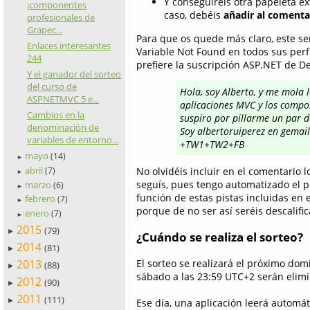
Y conseguiréis otra papeleta e
¡componentes
caso, debéis
añadir al comenta
profesionales de
Grapec...
Para que os quede más claro, este se
Enlaces interesantes
Variable Not Found en todos sus perfi
244
prefiere la suscripción ASP.NET de D
Y el ganador del sorteo
del curso de
Hola, soy Alberto, y me mola 
ASPNETMVC 5 e...
aplicaciones MVC y los compo
Cambios en la
suspiro por pillarme un par de
denominación de
Soy albertoruiperez en gemai
variables de entorno...
+TW1+TW2+FB
mayo
(14)
►
abril
No olvidéis incluir en el comentario l
(7)
►
seguís, pues tengo automatizado el p
marzo
(6)
►
función de estas pistas incluidas en 
febrero
(7)
►
porque de no ser así seréis descalifi
enero
(7)
►
2015
(79)
►
¿Cuándo se realiza el sorteo?
2014
(81)
►
2013
El sorteo se realizará el próximo dom
(88)
►
sábado a las 23:59 UTC+2 serán elimi
2012
(90)
►
2011
(111)
Ese día, una aplicación leerá automá
►