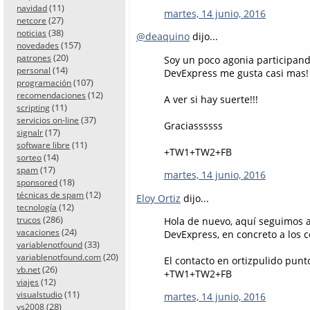
(11)
navidad
martes, 14 junio, 2016
(27)
netcore
(38)
noticias
@deaquino
dijo...
(157)
novedades
(20)
patrones
Soy un poco agonia participan
(14)
personal
DevExpress me gusta casi mas! 
(107)
programación
(12)
recomendaciones
A ver si hay suerte!!!
(11)
scripting
(37)
servicios on-line
Graciassssss
(17)
signalr
(11)
software libre
+TW1+TW2+FB
(14)
sorteo
(17)
spam
martes, 14 junio, 2016
(18)
sponsored
(12)
técnicas de spam
Eloy Ortiz
dijo...
(12)
tecnología
(286)
trucos
Hola de nuevo, aquí seguimos a 
(24)
vacaciones
DevExpress, en concreto a los
(33)
variablenotfound
(20)
variablenotfound.com
El contacto en ortizpulido punt
(26)
vb.net
+TW1+TW2+FB
(12)
viajes
(11)
visualstudio
martes, 14 junio, 2016
(28)
vs2008