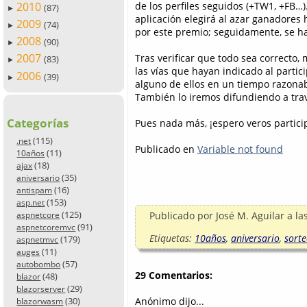
2010
de los perfiles seguidos (+TW1, +FB…)
(87)
►
aplicación elegirá al azar ganadores
2009
(74)
►
por este premio; seguidamente, se h
2008
(90)
►
2007
Tras verificar que todo sea correcto
(83)
►
las vías que hayan indicado al partic
2006
(39)
►
alguno de ellos en un tiempo razonabl
También lo iremos difundiendo a través
Categorías
Pues nada más, ¡espero veros partic
(115)
.net
Publicado en
Variable not found
(11)
10años
(18)
ajax
(35)
aniversario
(16)
antispam
(153)
asp.net
(125)
Publicado por
José M. Aguilar
a la
aspnetcore
(91)
aspnetcoremvc
Etiquetas:
10años
,
aniversario
,
sort
(179)
aspnetmvc
(11)
auges
(57)
autobombo
29 Comentarios:
(48)
blazor
(29)
blazorserver
Anónimo dijo...
(30)
blazorwasm