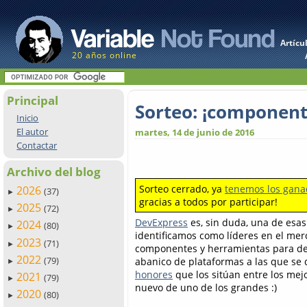
Artícu
20 años online
Principal
Sorteo: ¡component
Inicio
El autor
martes, 14 de junio de 2016
Contactar
Archivo del blog
Sorteo cerrado, ya
tenemos los gana
2026
(37)
►
gracias a todos por participar!
2025
(72)
►
DevExpress
es, sin duda, una de esa
2024
(80)
►
identificamos como líderes en el me
2023
(71)
►
componentes y herramientas para desa
2022
(79)
abanico de plataformas a las que se 
►
honores
que los sitúan entre los mej
2021
(79)
►
nuevo de uno de los grandes :)
2020
(80)
►