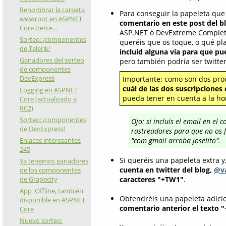
Renombrar la carpeta
Para conseguir la papeleta que 
wwwroot en ASPNET
comentario en este post del b
Core (terce...
ASP.NET ó DevExtreme Complete
Sorteo: ¡componentes
queréis que os toque, o qué pla
de Telerik!
incluid alguna vía para que p
Ganadores del sorteo
pero también podría ser twitter 
de componentes
DevExpress
Importante: como son dos produ
cuál de las dos suscripciones
Logging en ASPNET
pueda tener en cuenta a la hor
Core (actualizado a
RC2)
Sorteo: ¡componentes
Ojo: si incluís el email en el
de DevExpress!
rastreadores para que no os f
Enlaces interesantes
"com gmail arroba joselito".
245
Si queréis una papeleta extra y
Ya tenemos ganadores
cuenta en twitter del blog,
@va
de los componentes
de Grapecity
caracteres "+TW1"
.
App_Offline, también
Obtendréis una papeleta adicio
disponible en ASPNET
comentario anterior el texto 
Core
Nuevo sorteo: