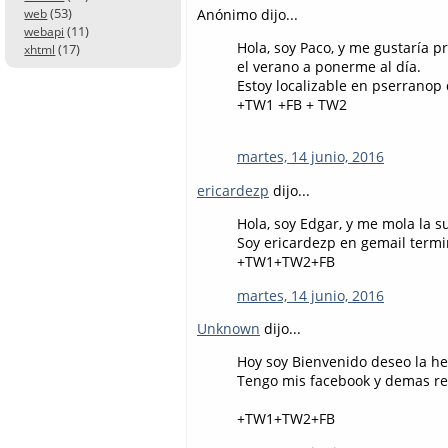
(53)
Anónimo dijo...
web
(11)
webapi
Hola, soy Paco, y me gustaría p
(17)
xhtml
el verano a ponerme al día.
Estoy localizable en pserranop
+TW1 +FB + TW2
martes, 14 junio, 2016
ericardezp
dijo...
Hola, soy Edgar, y me mola la 
Soy ericardezp en gemail term
+TW1+TW2+FB
martes, 14 junio, 2016
Unknown
dijo...
Hoy soy Bienvenido deseo la h
Tengo mis facebook y demas red
+TW1+TW2+FB