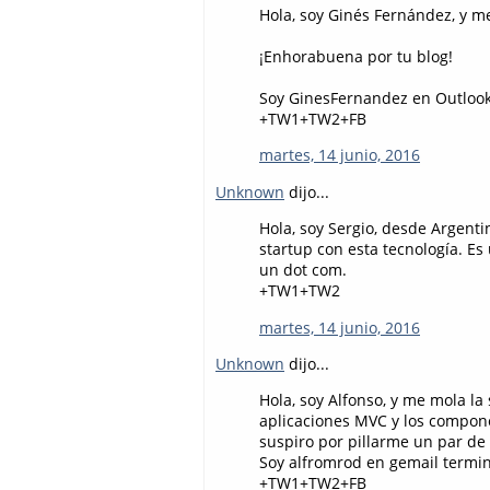
Hola, soy Ginés Fernández, y m
¡Enhorabuena por tu blog!
Soy GinesFernandez en Outlook
+TW1+TW2+FB
martes, 14 junio, 2016
Unknown
dijo...
Hola, soy Sergio, desde Argent
startup con esta tecnología. E
un dot com.
+TW1+TW2
martes, 14 junio, 2016
Unknown
dijo...
Hola, soy Alfonso, y me mola l
aplicaciones MVC y los compon
suspiro por pillarme un par de 
Soy alfromrod en gemail termi
+TW1+TW2+FB