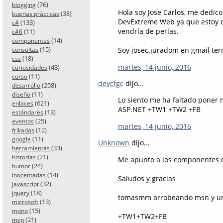
(76)
blogging
Hola soy Jose Carlos, me dedic
(38)
buenas prácticas
DevExtreme Web ya que estoy d
(133)
c#
vendría de perlas.
(11)
c#6
(14)
componentes
(15)
Soy josec.juradom en gmail te
consultas
(18)
css
martes, 14 junio, 2016
(43)
curiosidades
(11)
curso
devcfgc
dijo...
(258)
desarrollo
(11)
diseño
Lo siento me ha faltado poner m
(621)
enlaces
ASP.NET +TW1 +TW2 +FB
(13)
estándares
(25)
eventos
martes, 14 junio, 2016
(12)
frikadas
(11)
google
Unknown
dijo...
(33)
herramientas
(21)
historias
Me apunto a los componentes de
(24)
humor
(14)
inocentadas
Saludos y gracias
(32)
javascript
(18)
jquery
tomasmm arrobeando msn y un
(13)
microsoft
(15)
mono
+TW1+TW2+FB
(21)
mvp