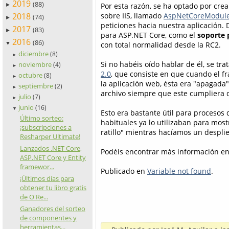
2019
(88)
Por esta razón, se ha optado por cre
►
2018
sobre IIS, llamado
AspNetCoreModul
(74)
►
peticiones hacia nuestra aplicación. D
2017
(83)
►
para ASP.NET Core, como el
soporte 
2016
(86)
con total normalidad desde la RC2.
▼
diciembre
(8)
►
Si no habéis oído hablar de él, se tra
noviembre
(4)
►
2.0
, que consiste en que cuando el f
octubre
(8)
►
la aplicación web, ésta era "apagada"
septiembre
(2)
►
archivo siempre que este cumpliera 
julio
(7)
►
junio
(16)
▼
Esto era bastante útil para procesos
Último sorteo:
habituales ya lo utilizaban para mos
¡subscripciones a
ratillo" mientras hacíamos un despli
Resharper Ultimate!
Lanzados .NET Core,
Podéis encontrar más información en
ASP.NET Core y Entity
framewor...
Publicado en
Variable not found
.
¡Últimos días para
obtener tu libro gratis
de O'Re...
Ganadores del sorteo
de componentes y
herramientas...