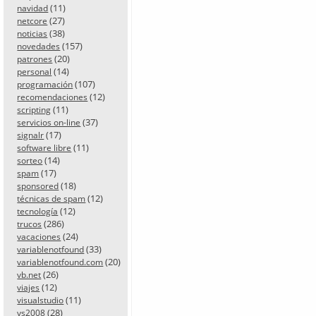
(11)
navidad
(27)
netcore
(38)
noticias
(157)
novedades
(20)
patrones
(14)
personal
(107)
programación
(12)
recomendaciones
(11)
scripting
(37)
servicios on-line
(17)
signalr
(11)
software libre
(14)
sorteo
(17)
spam
(18)
sponsored
(12)
técnicas de spam
(12)
tecnología
(286)
trucos
(24)
vacaciones
(33)
variablenotfound
(20)
variablenotfound.com
(26)
vb.net
(12)
viajes
(11)
visualstudio
(28)
vs2008