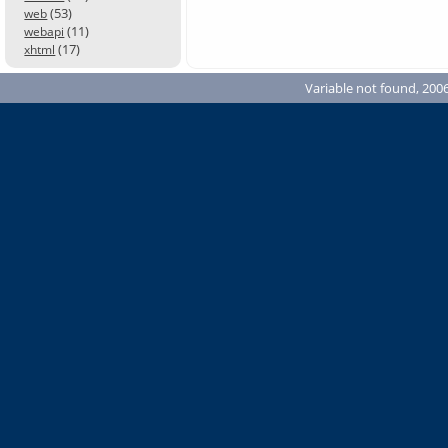
(53)
web
(11)
webapi
(17)
xhtml
Variable not found, 2006