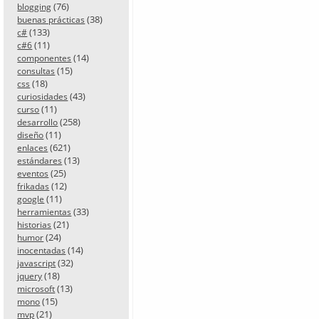
(76)
blogging
(38)
buenas prácticas
(133)
c#
(11)
c#6
(14)
componentes
(15)
consultas
(18)
css
(43)
curiosidades
(11)
curso
(258)
desarrollo
(11)
diseño
(621)
enlaces
(13)
estándares
(25)
eventos
(12)
frikadas
(11)
google
(33)
herramientas
(21)
historias
(24)
humor
(14)
inocentadas
(32)
javascript
(18)
jquery
(13)
microsoft
(15)
mono
(21)
mvp