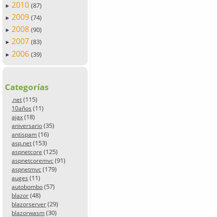
2010
(87)
►
2009
(74)
►
2008
(90)
►
2007
(83)
►
2006
(39)
►
Categorías
(115)
.net
(11)
10años
(18)
ajax
(35)
aniversario
(16)
antispam
(153)
asp.net
(125)
aspnetcore
(91)
aspnetcoremvc
(179)
aspnetmvc
(11)
auges
(57)
autobombo
(48)
blazor
(29)
blazorserver
(30)
blazorwasm