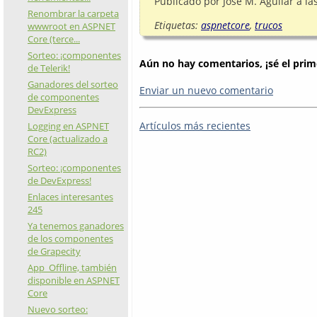
Publicado por
José M. Aguilar
a la
Renombrar la carpeta
Etiquetas:
aspnetcore
,
trucos
wwwroot en ASPNET
Core (terce...
Sorteo: ¡componentes
Aún no hay comentarios, ¡sé el prim
de Telerik!
Ganadores del sorteo
Enviar un nuevo comentario
de componentes
DevExpress
Artículos más recientes
Logging en ASPNET
Core (actualizado a
RC2)
Sorteo: ¡componentes
de DevExpress!
Enlaces interesantes
245
Ya tenemos ganadores
de los componentes
de Grapecity
App_Offline, también
disponible en ASPNET
Core
Nuevo sorteo: