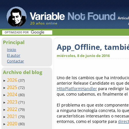
Artícu
20 años online
Principal
App_Offline, tambi
Inicio
El autor
miércoles, 8 de junio de 2016
Contactar
Archivo del blog
Uno de los cambios que ha introduci
2026
(37)
►
anterior Release Candidate es que de
2025
(72)
HttpPlatformHandler
para redirigir la
►
que, como sabemos, es finalmente el 
2024
(80)
►
2023
(71)
►
El problema es que este componente e
2022
(79)
a ninguna tecnología concreta, lo qu
►
características interesantes o necesa
2021
(79)
►
entornos, como el soporte para
direct
2020
(80)
►