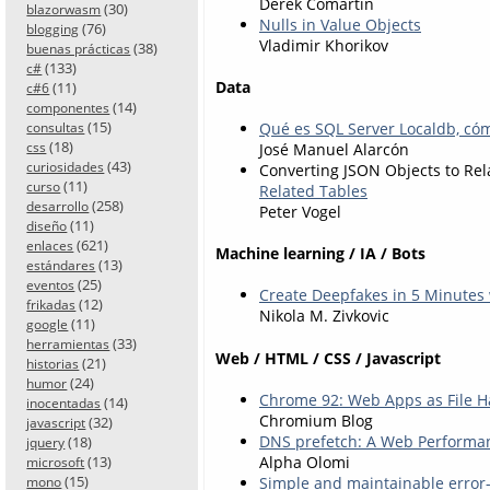
Derek Comartin
(30)
blazorwasm
Nulls in Value Objects
(76)
blogging
Vladimir Khorikov
(38)
buenas prácticas
(133)
c#
Data
(11)
c#6
(14)
componentes
(15)
Qué es SQL Server Localdb, cómo
consultas
(18)
css
José Manuel Alarcón
(43)
curiosidades
Converting JSON Objects to Rel
(11)
curso
Related Tables
(258)
desarrollo
Peter Vogel
(11)
diseño
(621)
enlaces
Machine learning / IA / Bots
(13)
estándares
(25)
eventos
Create Deepfakes in 5 Minutes
(12)
frikadas
Nikola M. Zivkovic
(11)
google
(33)
herramientas
Web / HTML / CSS / Javascript
(21)
historias
(24)
humor
Chrome 92: Web Apps as File H
(14)
inocentadas
Chromium Blog
(32)
javascript
DNS prefetch: A Web Performan
(18)
jquery
Alpha Olomi
(13)
microsoft
(15)
Simple and maintainable error-
mono