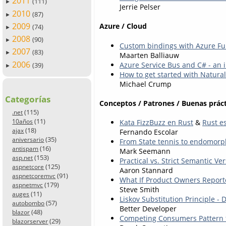
2011
(111)
►
Jerrie Pelser
2010
(87)
►
2009
Azure / Cloud
(74)
►
2008
(90)
►
Custom bindings with Azure Fu
2007
(83)
►
Maarten Balliauw
2006
Azure Service Bus and C# - an 
(39)
►
How to get started with Natur
Michael Crump
Categorías
Conceptos / Patrones / Buenas práct
(115)
.net
(11)
Kata FizzBuzz en Rust
&
Rust e
10años
(18)
ajax
Fernando Escolar
(35)
aniversario
From State tennis to endomor
(16)
antispam
Mark Seemann
(153)
asp.net
Practical vs. Strict Semantic Ve
(125)
aspnetcore
Aaron Stannard
(91)
aspnetcoremvc
What If Product Owners Report
(179)
aspnetmvc
Steve Smith
(11)
auges
Liskov Substitution Principle - 
(57)
autobombo
Better Developer
(48)
blazor
Competing Consumers Pattern fo
(29)
blazorserver