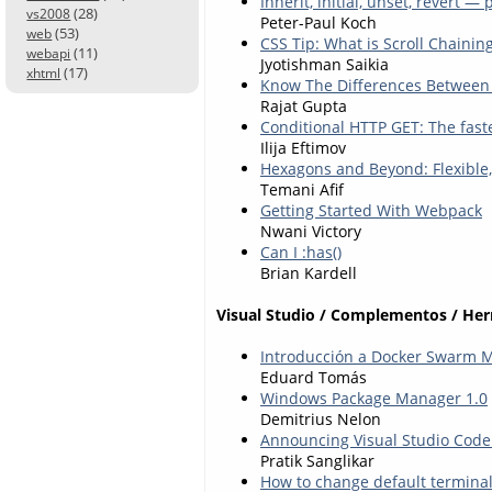
Inherit, initial, unset, revert — 
(28)
vs2008
Peter-Paul Koch
(53)
web
CSS Tip: What is Scroll Chainin
(11)
webapi
Jyotishman Saikia
(17)
xhtml
Know The Differences Between E
Rajat Gupta
Conditional HTTP GET: The fas
Ilija Eftimov
Hexagons and Beyond: Flexible,
Temani Afif
Getting Started With Webpack
Nwani Victory
Can I :has()
Brian Kardell
Visual Studio / Complementos / He
Introducción a Docker Swarm Mo
Eduard Tomás
Windows Package Manager 1.0
Demitrius Nelon
Announcing Visual Studio Code 
Pratik Sanglikar
How to change default terminal