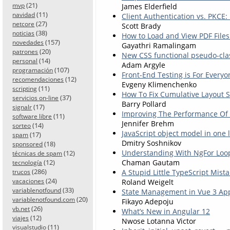
(21)
James Elderfield
mvp
(11)
navidad
Client Authentication vs. PKCE
(27)
netcore
Scott Brady
(38)
noticias
How to Load and View PDF Files
(157)
novedades
Gayathri Ramalingam
(20)
patrones
New CSS functional pseudo-class
(14)
personal
Adam Argyle
(107)
programación
Front-End Testing is For Everyo
(12)
recomendaciones
Evgeny Klimenchenko
(11)
scripting
How To Fix Cumulative Layout Sh
(37)
servicios on-line
Barry Pollard
(17)
signalr
Improving The Performance Of 
(11)
software libre
Jennifer Brehm
(14)
sorteo
JavaScript object model in one 
(17)
spam
Dmitry Soshnikov
(18)
sponsored
Understanding With NgFor Loop
(12)
técnicas de spam
Chaman Gautam
(12)
tecnología
(286)
A Stupid Little TypeScript Mist
trucos
(24)
Roland Weigelt
vacaciones
(33)
variablenotfound
State Management in Vue 3 App
(20)
variablenotfound.com
Fikayo Adepoju
(26)
vb.net
What’s New in Angular 12
(12)
viajes
Nwose Lotanna Victor
(11)
visualstudio