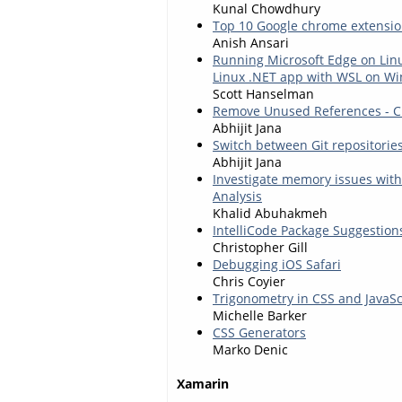
Kunal Chowdhury
Top 10 Google chrome extensio
Anish Ansari
Running Microsoft Edge on Lin
Linux .NET app with WSL on W
Scott Hanselman
Remove Unused References - Cl
Abhijit Jana
Switch between Git repositorie
Abhijit Jana
Investigate memory issues with
Analysis
Khalid Abuhakmeh
IntelliCode Package Suggestions
Christopher Gill
Debugging iOS Safari
Chris Coyier
Trigonometry in CSS and JavaSc
Michelle Barker
CSS Generators
Marko Denic
Xamarin