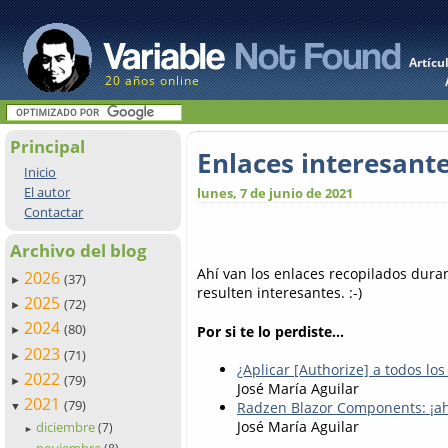
Artícu
20 años online
Principal
Enlaces interesant
Inicio
El autor
lunes, 7 de junio de 2021
Contactar
Archivo del blog
Ahí van los enlaces recopilados dur
2026
(37)
►
resulten interesantes. :-)
2025
(72)
►
2024
(80)
Por si te lo perdiste...
►
2023
(71)
►
¿Aplicar [Authorize] a todos l
2022
(79)
►
José María Aguilar
2021
(79)
Radzen Blazor Components: ¡ah
▼
José María Aguilar
diciembre
(7)
►
noviembre