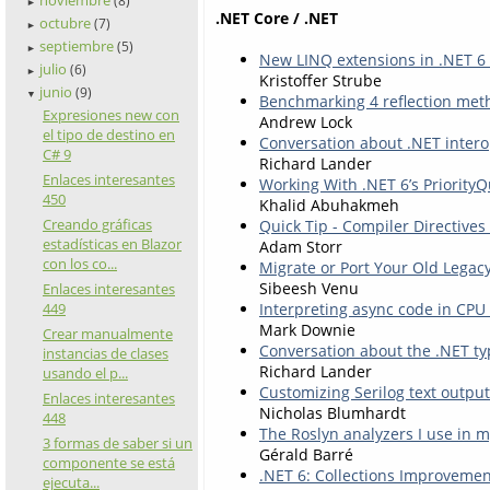
(8)
►
.NET Core / .NET
octubre
(7)
►
septiembre
(5)
►
New LINQ extensions in .NET 
julio
(6)
►
Kristoffer Strube
junio
(9)
▼
Benchmarking 4 reflection metho
Expresiones new con
Andrew Lock
el tipo de destino en
Conversation about .NET inter
C# 9
Richard Lander
Enlaces interesantes
Working With .NET 6’s Priority
450
Khalid Abuhakmeh
Creando gráficas
Quick Tip - Compiler Directives
estadísticas en Blazor
Adam Storr
con los co...
Migrate or Port Your Old Legacy
Sibeesh Venu
Enlaces interesantes
449
Interpreting async code in CPU
Mark Downie
Crear manualmente
Conversation about the .NET t
instancias de clases
Richard Lander
usando el p...
Customizing Serilog text output
Enlaces interesantes
Nicholas Blumhardt
448
The Roslyn analyzers I use in m
3 formas de saber si un
Gérald Barré
componente se está
.NET 6: Collections Improvemen
ejecuta...