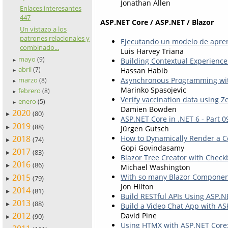
Jonathan Allen
Enlaces interesantes
447
ASP.NET Core / ASP.NET / Blazor
Un vistazo a los
patrones relacionales y
Ejecutando un modelo de apre
combinado...
Luis Harvey Triana
mayo
(9)
Building Contextual Experience
►
abril
Hassan Habib
(7)
►
Asynchronous Programming wit
marzo
(8)
►
Marinko Spasojevic
febrero
(8)
►
Verify vaccination data using
enero
(5)
►
Damien Bowden
2020
(80)
►
ASP.​NET Core in .NET 6 - Part
2019
(88)
Jürgen Gutsch
►
2018
How to Dynamically Render a C
(74)
►
Gopi Govindasamy
2017
(83)
►
Blazor Tree Creator with Check
2016
(86)
Michael Washington
►
2015
With so many Blazor Component 
(79)
►
Jon Hilton
2014
(81)
►
Build RESTful APIs Using ASP.
2013
(88)
►
Build a Video Chat App with AS
2012
David Pine
(90)
►
Using HTMX with ASP.NET Core: I