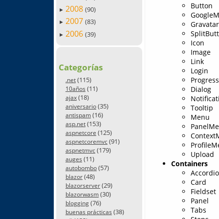
Button
2008
(90)
►
Google
2007
(83)
►
Gravatar
2006
SplitBut
(39)
►
Icon
Image
Link
Categorías
Login
Progres
(115)
.net
(11)
Dialog
10años
(18)
Notificat
ajax
(35)
aniversario
Tooltip
(16)
antispam
Menu
(153)
asp.net
PanelM
(125)
aspnetcore
Context
(91)
aspnetcoremvc
Profile
(179)
aspnetmvc
Upload
(11)
auges
Containers
(57)
autobombo
Accordi
(48)
blazor
Card
(29)
blazorserver
Fieldset
(30)
blazorwasm
Panel
(76)
blogging
Tabs
(38)
buenas prácticas