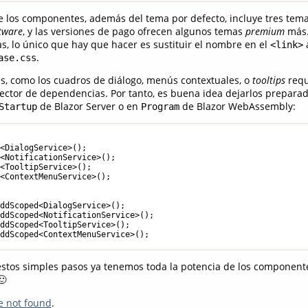
de los componentes, además del tema por defecto, incluye tres tema
tware
, y las versiones de pago ofrecen algunos temas
premium
más.
s, lo único que hay que hacer es sustituir el nombre en el
a
<link>
.
ase.css
, como los cuadros de diálogo, menús contextuales, o
tooltips
requ
nyector de dependencias. Por tanto, es buena idea dejarlos prepar
de Blazor Server o en
de Blazor WebAssembly:
Startup
Program
<DialogService>();

<NotificationService>();

<TooltipService>();

<ContextMenuService>();

ddScoped<DialogService>();

ddScoped<NotificationService>();

ddScoped<TooltipService>();

 estos simples pasos ya tenemos toda la potencia de los componen
🙂
e not found
.