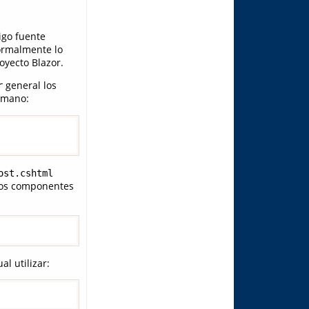
igo fuente
ormalmente lo
oyecto Blazor.
general los
r
 mano:
ost.cshtml
los componentes
l utilizar: