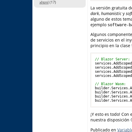
(17)
xhtml
La versión gratuita 
dark
,
humanistic
y
sof
alguno de estos tema
ejemplo
software-b
Algunos componentes
de servicios en el i
principio en la clase
// Blazor Server:
services.AddScoped
services.AddScoped
services.AddScoped
services.AddScoped
// Blazor Wasm:
builder.Services.A
builder.Services.A
builder.Services.A
¡Y esto es todo! Con
nuestra disposición 
Publicado en
Variabl