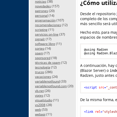
(38)
¿Cómo utiliz
noticias
(157)
novedades
(20)
patrones
Desde el repositorio
(14)
personal
completo de los com
(107)
programación
más sencillo será ut
(12)
recomendaciones
(11)
scripting
Hecho esto, para may
(37)
servicios on-line
espacios de nombres
(17)
signalr
(11)
software libre
(14)
sorteo
@using Radzen

(17)
spam
(18)
sponsored
(12)
técnicas de spam
A continuación, hay 
(12)
tecnología
(Blazor Server) o
ind
(286)
trucos
Radzen, justo antes 
(24)
vacaciones
(33)
variablenotfound
(20)
variablenotfound.com
<
script
src
=
"_con
(26)
vb.net
(12)
viajes
De la misma forma, e
(11)
visualstudio
(28)
vs2008
(53)
web
<
link
rel
=
"styles
(11)
webapi