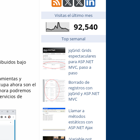
Visitas el último mes
92,540
Top semanal
jqGrid: Grids
espectaculares
para ASP.NET
ribuidos bajo
MVC, paso a
paso
amientas y
Borrado de
cupa ahora son el
registros con
hora podremos
jqGrid y ASP.NET
ervicios de
MVC
Llamar a
métodos
estáticos con
ASP.NET Ajax
¡Variable not