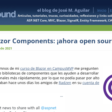
el blog de José M. Aguilar
Inicio
E
Artículos, tutoriales, trucos, curiosidades, reflexiones y links
ASP.NET Core, MVC, Blazor, SignalR, Entity Framework, C#, 
zor Components: ¡ahora open sour
 de 2021
umnos de mi
curso de Blazor en CampusMVP
me pregunten
de bibliotecas de componentes que les ayuden a desarrollar
onales más rápidamente, por lo que no podía pasar por alto
caban hace unos días los amigos de
Radzen
en su
cuenta de