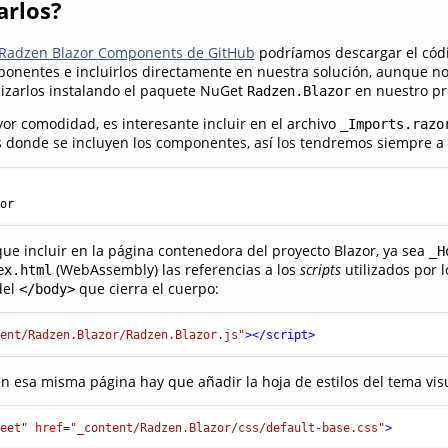
arlos?
Radzen Blazor Components de GitHub
podríamos descargar el cód
ponentes e incluirlos directamente en nuestra solución, aunque n
ilizarlos instalando el paquete NuGet
en nuestro pr
Radzen.Blazor
or comodidad, es interesante incluir en el archivo
_Imports.razo
 donde se incluyen los componentes, así los tendremos siempre a
que incluir en la página contenedora del proyecto Blazor, ya sea
_H
(WebAssembly) las referencias a los
scripts
utilizados por 
ex.html
del
que cierra el cuerpo:
</body>
tent/Radzen.Blazor/Radzen.Blazor.js"
>
</
script
>
n esa misma página hay que añadir la hoja de estilos del tema visua
heet"
href
=
"_content/Radzen.Blazor/css/default-base.css"
>