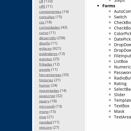
Steps
(133)
c#
Forms
(11)
c#6
AutoCom
(14)
componentes
Switch
(15)
consultas
(18)
CheckBo
css
(43)
CheckBox
curiosidades
(11)
curso
ColorPic
(258)
desarrollo
DatePick
(11)
diseño
DropDo
(621)
enlaces
DropDow
(13)
estándares
FileInpu
(25)
eventos
ListBox
(12)
frikadas
Numeric
(11)
google
Passwor
(33)
herramientas
RadioBut
(21)
historias
Rating
(24)
humor
SelectBa
(14)
inocentadas
Slider
(32)
javascript
Templat
(18)
jquery
TextBox
(13)
microsoft
Mask
(15)
mono
TextAre
(21)
mvp
(11)
navidad
(27)
netcore