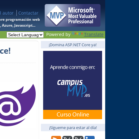
l autor
Contactar
 sobre programación web
Azure, Javascript...
Powered by
Translate
¡Domina ASP.NET Core ya!
ce!
¡Sígueme para estar al día!