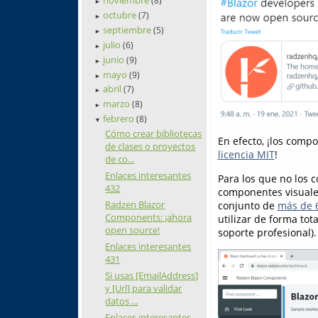
(8)
►
octubre
(7)
►
septiembre
(5)
►
julio
(6)
►
junio
(9)
►
mayo
(9)
►
abril
(7)
►
marzo
(8)
►
febrero
(8)
▼
Cómo crear bibliotecas
En efecto, ¡los com
de clases o proyectos
licencia MIT
!
de co...
Enlaces interesantes
Para los que no los 
432
componentes visuales
Radzen Blazor
conjunto de
más de 
Components: ¡ahora
utilizar de forma to
open source!
soporte profesional).
Enlaces interesantes
431
Si usas [EmailAddress]
y [Url] para validar
datos ...
Enlaces interesantes