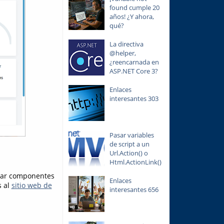
found cumple 20
años! ¿Y ahora,
qué?
La directiva
@helper,
¿reencarnada en
ASP.NET Core 3?
Enlaces
interesantes 303
Pasar variables
de script a un
Url.Action() o
Html.ActionLink()
rar componentes
Enlaces
s al
sitio web de
interesantes 656