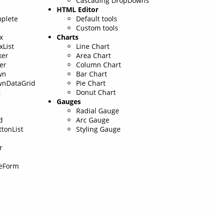
Cascading DropDowns
HTML Editor
plete
Default tools
Custom tools
x
Charts
List
Line Chart
ker
Area Chart
er
Column Chart
wn
Bar Chart
nDataGrid
Pie Chart
t
Donut Chart
Gauges
Radial Gauge
d
Arc Gauge
tonList
Styling Gauge
r
eForm
a