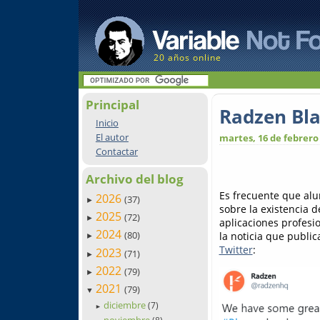
20 años online
Principal
Radzen Bla
Inicio
El autor
martes, 16 de febrero
Contactar
Archivo del blog
Es frecuente que al
2026
(37)
►
sobre la existencia 
2025
(72)
►
aplicaciones profesi
2024
(80)
la noticia que publi
►
Twitter
:
2023
(71)
►
2022
(79)
►
2021
(79)
▼
diciembre
(7)
►
noviembre