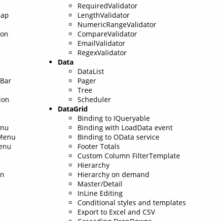
RequiredValidator
Map
LengthValidator
NumericRangeValidator
ton
CompareValidator
EmailValidator
RegexValidator
Data
DataList
sBar
Pager
Tree
ion
Scheduler
DataGrid
Binding to IQueryable
enu
Binding with LoadData event
Menu
Binding to OData service
Menu
Footer Totals
Custom Column FilterTemplate
Hierarchy
on
Hierarchy on demand
Master/Detail
InLine Editing
Conditional styles and templates
Export to Excel and CSV