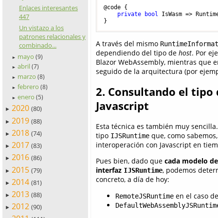
Enlaces interesantes
@code {

private
bool
 IsWasm => Runtim
447
Un vistazo a los
patrones relacionales y
A través del mismo
RuntimeInforma
combinado...
dependiendo del tipo de
host
. Por e
mayo
(9)
►
Blazor WebAssembly, mientras que en 
abril
(7)
►
seguido de la arquitectura (por ejemp
marzo
(8)
►
febrero
(8)
2. Consultando el tipo
►
enero
(5)
►
Javascript
2020
(80)
►
2019
(88)
►
Esta técnica es también muy sencilla
2018
(74)
►
tipo
que, como sabemos, 
IJSRuntime
2017
interoperación con Javascript en tie
(83)
►
2016
(86)
►
Pues bien, dado que
cada modelo d
2015
interfaz
, podemos deter
(79)
IJSRuntime
►
concreto, a día de hoy:
2014
(81)
►
2013
(88)
en el caso de
RemoteJSRuntime
►
2012
DefaultWebAssemblyJSRuntim
(90)
►