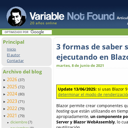
Artícu
20 años online
Principal
3 formas de saber 
Inicio
ejecutando en Bla
El autor
Contactar
martes, 8 de junio de 2021
Archivo del blog
2026
(37)
►
2025
(72)
►
Update 13/06/2025:
si usas Blazor 9
2024
(80)
determinar el modo de renderizaci
►
2023
(71)
►
Blazor permite crear componentes qu
2022
(79)
►
hosting
que están utilizando en tiempo
2021
(79)
apropiadamente,
un componente pod
▼
Server y Blazor WebAssembly
, lo cu
diciembre
(7)
►
reutilización.
noviembre