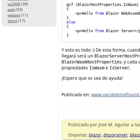
(28)
vs2008
@if (BlazorHostProperties.IsWasm)

(53)
{

web
    <p>Hello 
from
 Blazor WebAssemb
(11)
webapi
(17)
xhtml
else
{

    <p>Hello 
from
 Blazor Server</p
Y esto es todo :) De esta forma, cua
llegará será un
BlazorServerHostPr
, y cada
BlazorWasmHostProperties
propiedades
e
.
IsWasm
IsServer
¡Espero que os sea de ayuda!
Publicado en:
www.variablenotfound
Publicado por
José M. Aguilar
a la
Etiquetas:
blazor
,
blazorserver
,
blaz