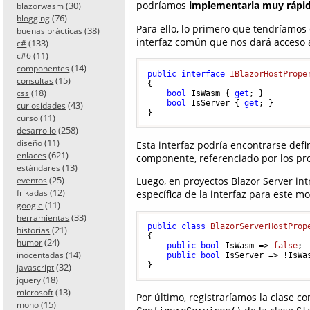
podríamos
implementarla muy rápi
(30)
blazorwasm
(76)
blogging
Para ello, lo primero que tendríamo
(38)
buenas prácticas
interfaz común que nos dará acceso a
(133)
c#
(11)
c#6
(14)
componentes
public
interface
IBlazorHostPrope
(15)
consultas
{

(18)
css
bool
 IsWasm { 
get
; }

bool
 IsServer { 
get
; }

(43)
curiosidades
(11)
curso
(258)
desarrollo
(11)
diseño
Esta interfaz podría encontrarse def
(621)
enlaces
componente, referenciado por los pr
(13)
estándares
(25)
Luego, en proyectos Blazor Server int
eventos
(12)
frikadas
específica de la interfaz para este m
(11)
google
(33)
herramientas
public
class
BlazorServerHostProp
(21)
historias
{

(24)
humor
public
bool
 IsWasm => 
false
;

(14)
inocentadas
public
bool
 IsServer => !IsWas
(32)
javascript
(18)
jquery
(13)
microsoft
Por último, registraríamos la clase 
(15)
mono