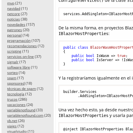
de la clase
ConfigureServices()
St
(21)
mvp
(11)
navidad
(27)
netcore
(38)
noticias
(157)
novedades
De la misma forma, en proyectos Bl
(20)
patrones
:
IBlazorHostProperties
(14)
personal
(107)
programación
(12)
recomendaciones
public
class
BlazorWasmHostProper
(11)
scripting
{

public
bool
 IsWasm => 
true
;

(37)
servicios on-line
public
bool
 IsServer => !IsWas
(17)
signalr
(11)
software libre
(14)
sorteo
Y la registraríamos igualmente en el i
(17)
spam
(18)
sponsored
(12)
técnicas de spam
builder.Services

(12)
tecnología
(286)
trucos
(24)
vacaciones
Una vez hecho esto, ya desde nuestr
(33)
variablenotfound
y usarla pa
(20)
IBlazorHostProperties
variablenotfound.com
(26)
vb.net
(12)
viajes
@inject IBlazorHostProperties Blaz
(11)
visualstudio