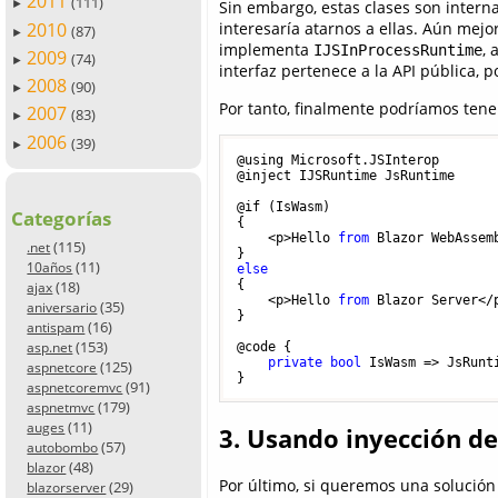
2011
(111)
Sin embargo, estas clases son intern
►
2010
interesaría atarnos a ellas. Aún mej
(87)
►
implementa
, 
IJSInProcessRuntime
2009
(74)
►
interfaz pertenece a la API pública, 
2008
(90)
►
Por tanto, finalmente podríamos tene
2007
(83)
►
2006
(39)
►
@using Microsoft.JSInterop

@inject IJSRuntime JsRuntime

@if (IsWasm)

Categorías
{

    <p>Hello 
from
 Blazor WebAssemb
(115)
.net
(11)
10años
else
{

(18)
ajax
    <p>Hello 
from
 Blazor Server</p
(35)
aniversario
}

(16)
antispam
(153)
@code {

asp.net
private
bool
 IsWasm => JsRunt
(125)
aspnetcore
(91)
aspnetcoremvc
(179)
aspnetmvc
(11)
auges
3. Usando inyección d
(57)
autobombo
(48)
blazor
Por último, si queremos una solució
(29)
blazorserver