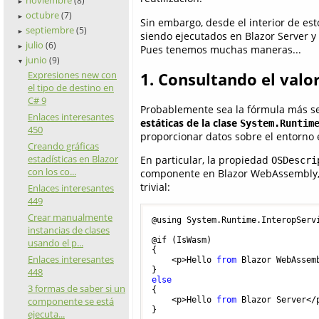
(8)
►
octubre
(7)
►
Sin embargo, desde el interior de es
septiembre
(5)
►
siendo ejecutados en Blazor Server
julio
(6)
►
Pues tenemos muchas maneras...
junio
(9)
▼
Expresiones new con
1. Consultando el val
el tipo de destino en
C# 9
Probablemente sea la fórmula más se
Enlaces interesantes
estáticas de la clase
System.Runtim
450
proporcionar datos sobre el entorno 
Creando gráficas
estadísticas en Blazor
En particular, la propiedad
OSDescri
con los co...
componente en Blazor WebAssembly, 
trivial:
Enlaces interesantes
449
Crear manualmente
@using System.Runtime.InteropServi
instancias de clases
@if (IsWasm) 

usando el p...
{

Enlaces interesantes
    <p>Hello 
from
 Blazor WebAssemb
448
else
3 formas de saber si un
{

componente se está
    <p>Hello 
from
 Blazor Server</p
}

ejecuta...