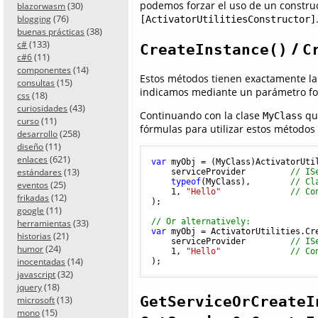
podemos forzar el uso de un constru
(30)
blazorwasm
(76)
[ActivatorUtilitiesConstructor]
blogging
(38)
buenas prácticas
(133)
/
c#
CreateInstance()
C
(11)
c#6
(14)
componentes
Estos métodos tienen exactamente la m
(15)
consultas
indicamos mediante un parámetro for
(18)
css
(43)
curiosidades
Continuando con la clase
que
MyClass
(11)
curso
fórmulas para utilizar estos métodos 
(258)
desarrollo
(11)
diseño
(621)
enlaces
var
 myObj = (MyClass)ActivatorUtil
(13)
estándares
    serviceProvider         
// IS
typeof
(MyClass),        
// Cl
(25)
eventos
1
, 
"Hello"
// Co
(12)
frikadas
);

(11)
google
(33)
// Or alternatively:
herramientas
var
 myObj = ActivatorUtilities.Cre
(21)
historias
    serviceProvider         
// IS
(24)
humor
1
, 
"Hello"
// Co
(14)
inocentadas
(32)
javascript
(18)
jquery
GetServiceOrCreateI
(13)
microsoft
(15)
mono