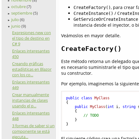
(8)
►
octubre
(7)
, para crear f
CreateFactory()
►
septiembre
/
(5)
CreateInstance()
CreateIn
►
julio
GetServiceOrCreateInstance
(6)
►
instancia desde el inyector, o
junio
(9)
▼
Expresiones new con
Veámoslos en mayor detalle.
el tipo de destino en
C# 9
CreateFactory()
Enlaces interesantes
450
Este método retorna un delegado que 
Creando gráficas
es necesario suministrarle el tipo q
estadísticas en Blazor
su constructor.
con los co...
Enlaces interesantes
Por ejemplo, imaginemos la siguiente
449
Crear manualmente
public
class
MyClass
instancias de clases
{

usando el p...
public
MyClass
(
int
 i, 
string
 
    {

Enlaces interesantes
// TODO
448
    }

3 formas de saber si un
componente se está
ejecuta...
El siguiente código crea una factoría 