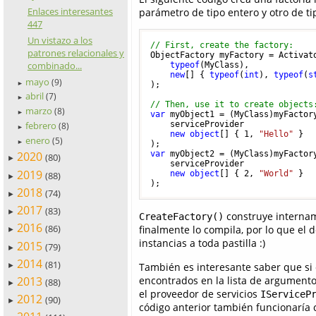
Enlaces interesantes
parámetro de tipo entero y otro de ti
447
Un vistazo a los
// First, create the factory:
patrones relacionales y
ObjectFactory myFactory = Activato
combinado...
typeof
(MyClass),

new
[] { 
typeof
(
int
), 
typeof
(
s
mayo
(9)
►
);

abril
(7)
►
// Then, use it to create objects
marzo
(8)
►
var
 myObject1 = (MyClass)myFactory
    serviceProvider              
febrero
(8)
►
new
object
[] { 
1
, 
"Hello"
 }  
enero
(5)
►
var
 myObject2 = (MyClass)myFactory
2020
(80)
►
    serviceProvider              
2019
new
object
[] { 
2
, 
"World"
 }  
(88)
►
2018
(74)
►
2017
(83)
►
construye internam
CreateFactory()
2016
(86)
finalmente lo compila, por lo que el 
►
instancias a toda pastilla :)
2015
(79)
►
2014
(81)
También es interesante saber que si 
►
encontrados en la lista de argumentos
2013
(88)
►
el proveedor de servicios
IServiceP
2012
(90)
►
código anterior también funcionaría c