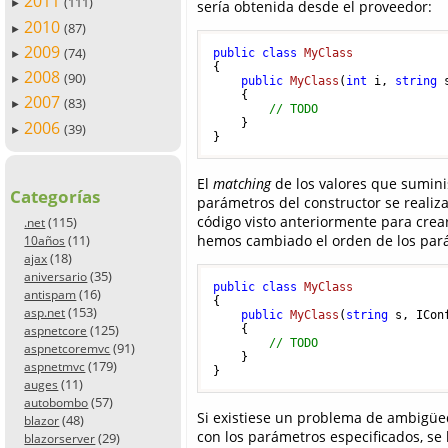
2011
(111)
sería obtenida desde el proveedor:
►
2010
(87)
►
2009
(74)
public
class
MyClass
►
{

2008
(90)
►
public
MyClass
(
int
 i, 
string
 
    {

2007
(83)
►
// TODO
    }

2006
(39)
►
El
matching
de los valores que sumini
Categorías
parámetros del constructor se realiza
código visto anteriormente para crear
(115)
.net
hemos cambiado el orden de los pará
(11)
10años
(18)
ajax
(35)
aniversario
public
class
MyClass
(16)
antispam
{

(153)
asp.net
public
MyClass
(
string
 s, ICon
(125)
    {

aspnetcore
// TODO
(91)
aspnetcoremvc
    }

(179)
aspnetmvc
(11)
auges
(57)
autobombo
Si existiese un problema de ambigüe
(48)
blazor
con los parámetros especificados, se
(29)
blazorserver