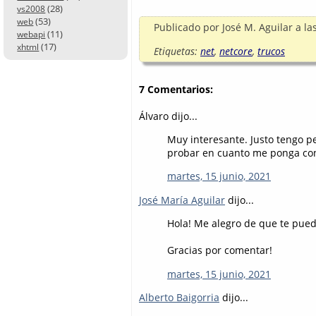
(28)
vs2008
(53)
web
Publicado por
José M. Aguilar
a la
(11)
webapi
(17)
xhtml
Etiquetas:
net
,
netcore
,
trucos
7 Comentarios:
Álvaro dijo...
Muy interesante. Justo tengo pe
probar en cuanto me ponga con 
martes, 15 junio, 2021
José María Aguilar
dijo...
Hola! Me alegro de que te pueda 
Gracias por comentar!
martes, 15 junio, 2021
Alberto Baigorria
dijo...