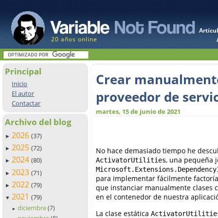
Artícu
20 años online
Principal
Crear manualmente 
Inicio
proveedor de servic
El autor
Contactar
martes, 15 de junio de 2021
Archivo del blog
2026
(37)
►
2025
(72)
►
No hace demasiado tiempo he descub
2024
, una pequeña j
(80)
ActivatorUtilities
►
Microsoft.Extensions.Dependency
2023
(71)
►
para implementar fácilmente factorí
2022
(79)
►
que instanciar manualmente clases c
2021
en el contenedor de nuestra aplicaci
(79)
▼
diciembre
(7)
►
La clase estática
ActivatorUtilitie
noviembre