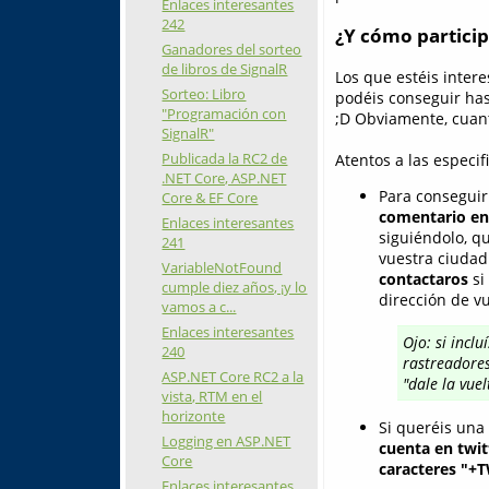
Enlaces interesantes
242
¿Y cómo particip
Ganadores del sorteo
de libros de SignalR
Los que estéis inter
Sorteo: Libro
podéis conseguir has
"Programación con
;D Obviamente, cuant
SignalR"
Publicada la RC2 de
Atentos a las especif
.NET Core, ASP.NET
Para conseguir 
Core & EF Core
comentario en 
Enlaces interesantes
siguiéndolo, q
241
vuestra ciudad
VariableNotFound
contactaros
si
cumple diez años, ¡y lo
dirección de vu
vamos a c...
Enlaces interesantes
Ojo: si incl
240
rastreadores
ASP.NET Core RC2 a la
"dale la vue
vista, RTM en el
horizonte
Si queréis una 
Logging en ASP.NET
cuenta en twit
Core
caracteres "+
Enlaces interesantes