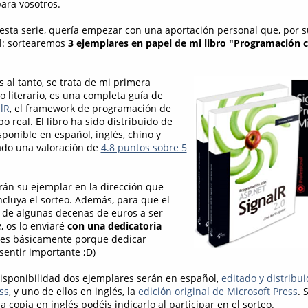
ara vosotros.
esta serie, quería empezar con una aportación personal que, por su
l: sortearemos
3 ejemplares en papel de mi libro "Programación 
s al tanto, se trata de mi primera
 literario, es una completa guía de
lR
, el framework de programación de
o real. El libro ha sido distribuido de
sponible en español, inglés, chino y
ado una valoración de
4.8 puntos sobre 5
rán su ejemplar en la dirección que
cluya el sorteo. Además, para que el
e de algunas decenas de euros a ser
e
, os lo enviaré
con una dedicatoria
 es básicamente porque dedicar
entir importante ;D)
disponibilidad dos ejemplares serán en español,
editado y distribui
ss
, y uno de ellos en inglés, la
edición original de Microsoft Press
. 
a copia en inglés podéis indicarlo al participar en el sorteo.