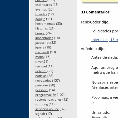
(13)
estándares
(25)
eventos
33 Comentarios:
(12)
frikadas
(11)
google
FenixCoder dijo...
(33)
herramientas
(21)
historias
Felicidades por
(24)
humor
(14)
inocentadas
miércoles, 18 
(32)
javascript
(18)
jquery
Anónimo dijo...
(13)
microsoft
(15)
mono
Antes de nada, 
(21)
mvp
(11)
navidad
Aquí un progra
(27)
netcore
metro que han 
(38)
noticias
(157)
novedades
No sabría espec
(20)
patrones
"#enlaces inter
(14)
personal
(107)
programación
Poco más, a ver
(12)
recomendaciones
;)
(11)
scripting
(37)
servicios on-line
Un saludo,
(17)
signalr
@gophlb