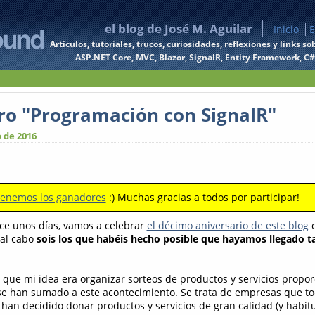
el blog de José M. Aguilar
Inicio
E
Artículos, tutoriales, trucos, curiosidades, reflexiones y links
ASP.NET Core, MVC, Blazor, SignalR, Entity Framework, C#, 
bro "Programación con SignalR"
 de 2016
tenemos los ganadores
:) Muchas gracias a todos por participar!
e unos días, vamos a celebrar
el décimo aniversario de este blog
c
y al cabo
sois los que habéis hecho posible que hayamos llegado ta
que mi idea era organizar sorteos de productos y servicios propor
se han sumado a este acontecimiento. Se trata de empresas que to
an decidido donar productos y servicios de gran calidad (y habi