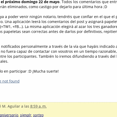
á
el próximo domingo 22 de mayo
. Todos los comentarios que entr
erán eliminados, como castigo por dejarlo para última hora ;D
a a poder venir ningún notario, tendréis que confiar en el que el 
. Una aplicación leerá los comentarios del post y asignará papele
 (+TW1, +FB…). La misma aplicación elegirá al azar los tres ganadores
papeletas sean correctas antes de darlos por definitivos, repitien
notificados personalmente a través de la vía que hayáis indicado al
 no fuera capaz de contactar con vosotros en un tiempo razonable,
tre los participantes. También lo iremos difundiendo a través del b
iales.
do en participar :D ¡Mucha suerte!
e not found
é M. Aguilar
a las
8:59 a. m.
aniversario
,
signalr
,
sorteo