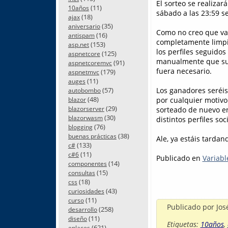
El sorteo se realizar
(11)
10años
sábado a las 23:59 s
(18)
ajax
(35)
aniversario
Como no creo que vay
(16)
antispam
completamente limpio
(153)
asp.net
los perfiles seguidos
(125)
aspnetcore
manualmente que sus 
(91)
aspnetcoremvc
fuera necesario.
(179)
aspnetmvc
(11)
auges
Los ganadores seréis 
(57)
autobombo
(48)
por cualquier motivo
blazor
(29)
sorteado de nuevo en
blazorserver
(30)
blazorwasm
distintos perfiles soc
(76)
blogging
(38)
buenas prácticas
Ale, ya estáis tardan
(133)
c#
(11)
c#6
Publicado en
Variabl
(14)
componentes
(15)
consultas
(18)
css
(43)
curiosidades
(11)
curso
Publicado por
Jos
(258)
desarrollo
(11)
diseño
Etiquetas:
10años
,
(621)
enlaces