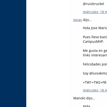
@ruizbruckel
miércoles, 18 
Jonas
dijo...
Hola Jose María
Pues llevo bas
CampusMVP.
Me gusta en ge
links interesan
Felicidades por
Soy @luisxkimo 
+TW1+TW2+FB
miércoles, 18 
Manolo dijo...
Hola,