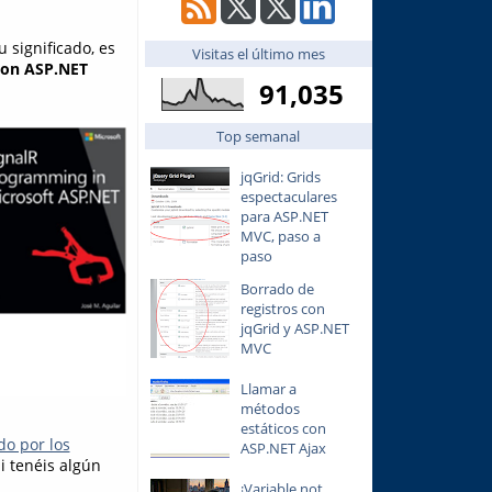
 significado, es
Visitas el último mes
con ASP.NET
91,035
Top semanal
jqGrid: Grids
espectaculares
para ASP.NET
MVC, paso a
paso
Borrado de
registros con
jqGrid y ASP.NET
MVC
Llamar a
métodos
estáticos con
do por los
ASP.NET Ajax
Si tenéis algún
¡Variable not