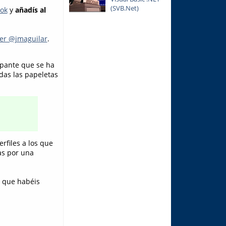
(SVB.Net)
ook
y
añadís al
ter @jmaguilar
.
ipante que se ha
das las papeletas
rfiles a los que
as por una
s que habéis