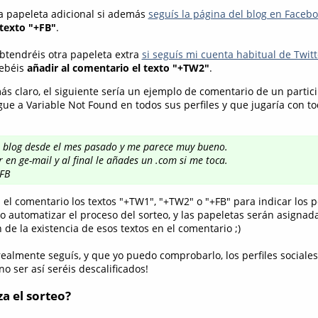
 papeleta adicional si además
seguís la página del blog en Faceb
texto "+FB"
.
obtendréis otra papeleta extra
si seguís mi cuenta habitual de Twit
debéis
añadir al comentario el texto "+TW2"
.
s claro, el siguiente sería un ejemplo de comentario de un partic
ue a Variable Not Found en todos sus perfiles y que jugaría con to
u blog desde el mes pasado y me parece muy bueno.
 en ge-mail y al final le añades un .com si me toca.
FB
n el comentario los textos "+TW1", "+TW2" o "+FB" para indicar los pe
o automatizar el proceso del sorteo, y las papeletas serán asignad
 de la existencia de esos textos en el comentario ;)
ealmente seguís, y que yo puedo comprobarlo, los perfiles sociale
o ser así seréis descalificados!
a el sorteo?