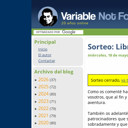
20 años online
Principal
Sorteo: Li
Inicio
El autor
miércoles, 18 de mayo
Contactar
Archivo del blog
2026
(37)
Sorteo cerrado,
ya 
►
2025
(72)
►
Como os comenté hac
2024
(80)
►
vosotros, que al fin 
2023
(71)
aventura.
►
2022
(79)
►
También os adelanté 
2021
(79)
►
patrocinadores que 
2020
(80)
sobradamente y que h
►