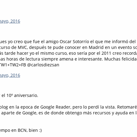
mayo, 2016
es yo creo que fue el amigo Oscar Sotorrío el que me informó del 
 curso de MVC, después te pude conocer en Madrid en un evento s
s tarde hacer yo el mismo curso, eso sería por el 2011 creo record
s horas de lectura siempre amena e interesante. Muchas felicidad
TW1+TW2+FB @carlosdiezsan
mayo, 2016
 el 10º aniversario.
 blog en la epoca de Google Reader, pero lo perdí la vista. Retomar
 aparte de Google, es de donde obtengo más recursos y ayuda en l
tiempo en BCN, bien :)