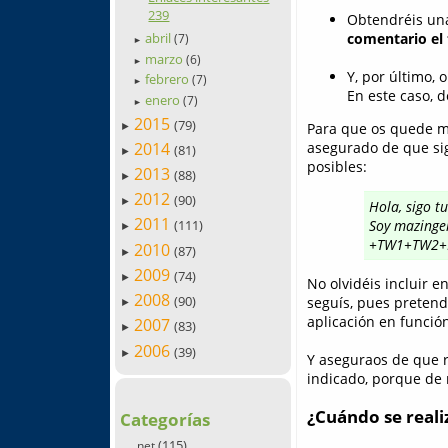
239
Obtendréis una
abril
comentario el 
(7)
►
marzo
(6)
►
Y, por último, 
febrero
(7)
►
En este caso, 
enero
(7)
►
2015
(79)
Para que os quede má
►
2014
asegurado de que sig
(81)
►
posibles:
2013
(88)
►
2012
(90)
►
Hola, sigo t
2011
Soy mazinger
(111)
►
+TW1+TW2+
2010
(87)
►
2009
(74)
►
No olvidéis incluir e
2008
(90)
seguís, pues pretend
►
aplicación en función
2007
(83)
►
2006
(39)
►
Y aseguraos de que r
indicado, porque de n
¿Cuándo se realiz
Categorías
(115)
.net