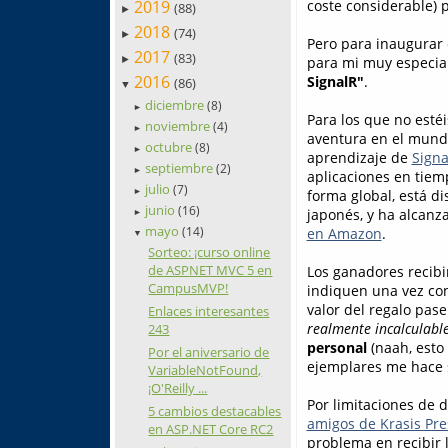
2019
coste considerable) p
(88)
►
2018
(74)
►
Pero para inaugurar 
2017
(83)
para mi muy especia
►
2016
SignalR"
.
(86)
▼
diciembre
(8)
►
Para los que no estéi
noviembre
(4)
►
aventura en el mundo
octubre
(8)
►
aprendizaje de
Signa
septiembre
(2)
►
aplicaciones en tiemp
julio
(7)
►
forma global, está di
junio
(16)
japonés, y ha alcanz
►
mayo
(14)
en Amazon
.
▼
Sorteo: ¡curso online
de ASPNET MVC 5 en
Los ganadores recibi
CampusMVP!
indiquen una vez con
valor del regalo pas
Enlaces interesantes
realmente incalculabl
243
personal
(naah, esto
Por el aniversario de
ejemplares me hace s
VariableNotFound,
¡O'Reilly ...
Por limitaciones de 
5 cambios destacables
amigos de Krasis Pre
en ASP.NET Core RC2
problema en recibir l