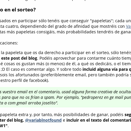
o en el sorteo?
esados en participar sólo tenéis que conseguir "papeletas"; cada u
ta cuatro, dependiendo del grado de afinidad que mostréis con
Va
as más papeletas consigáis, más probabilidades tendréis de ganar
icaciones:
la papeleta que os da derecho a participar en el sorteo, sólo tené
este post del blog
. Podéis aprovechar para contarme cuánto tiemp
ué cosas os gustan más (o menos) de él, a qué os dedicáis, o el ti
 ;D El caso es comentar algo. Y sobre todo
incluid alguna vía para
 sois los afortunados (preferiblemente email, pero también podría se
estro perfil de facebook).
uís vuestro email en el comentario, usad alguna forma creativa de oculta
 para que no os frían a spam. Por ejemplo, "pedroperez en ge mail pun
lta a com gmail arroba joselito".
papeleta extra y, por tanto, más posibilidades de ganar, podéis
seg
ter del blog,
@variablnotfound
e
incluir en el texto del comentari
TW1"
.