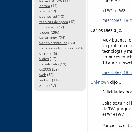
(11)
software libre
(14)
sorteo
+TW1 +TW2
(17)
spam
(18)
sponsored
miércoles, 18 
(12)
técnicas de spam
(12)
tecnología
Carlos Díez dijo...
(286)
trucos
(24)
vacaciones
Muy buenas, pu
(33)
variablenotfound
su profe en el
(20)
variablenotfound.com
tecnología y má
(26)
vb.net
entonces mucha
(12)
viajes
10 años más.+
(11)
visualstudio
(28)
vs2008
miércoles, 18 
(53)
web
(11)
webapi
Unknown
dijo...
(17)
xhtml
Felicidades por
Solía seguir el
de TW, porque,
+TW1+TW2
Por cierto, el 