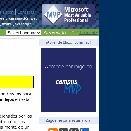
l autor
Contactar
 sobre programación web
Azure, Javascript...
Powered by
Translate
¡Aprende Blazor conmigo!
on regalos para
n lejos
en esta
cionados por los
¡Sígueme para estar al día!
dos conocéis
tualmente de un