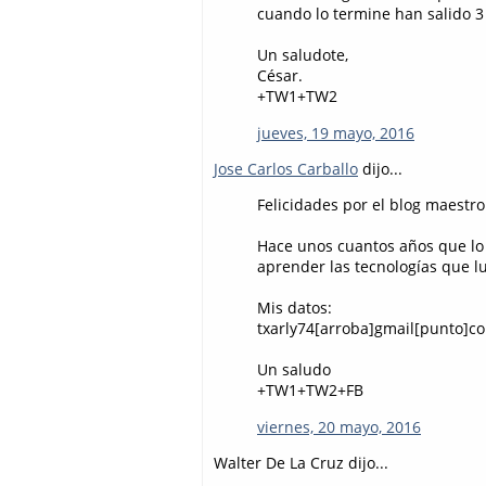
cuando lo termine han salido 3
Un saludote,
César.
+TW1+TW2
jueves, 19 mayo, 2016
Jose Carlos Carballo
dijo...
Felicidades por el blog maestro 
Hace unos cuantos años que lo s
aprender las tecnologías que l
Mis datos:
txarly74[arroba]gmail[punto]c
Un saludo
+TW1+TW2+FB
viernes, 20 mayo, 2016
Walter De La Cruz dijo...