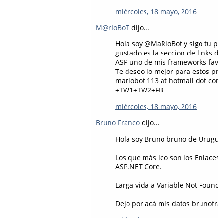
miércoles, 18 mayo, 2016
M@rIoBoT
dijo...
Hola soy @MaRioBot y sigo tu p
gustado es la seccion de links
ASP uno de mis frameworks favo
Te deseo lo mejor para estos p
mariobot 113 at hotmail dot c
+TW1+TW2+FB
miércoles, 18 mayo, 2016
Bruno Franco
dijo...
Hola soy Bruno bruno de Urugua
Los que más leo son los Enlace
ASP.NET Core.
Larga vida a Variable Not Found
Dejo por acá mis datos brunof