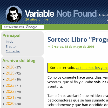
Artícu
20 años online
Principal
Sorteo: Libro "Pro
Inicio
El autor
miércoles, 18 de mayo de 2016
Contactar
Archivo del blog
2026
(37)
Sorteo cerrado,
ya tenemos los gan
►
2025
(72)
►
Como os comenté hace unos días, va
2024
(80)
►
vosotros, que al fin y al cabo
sois los
2023
(71)
aventura.
►
2022
(79)
►
También os adelanté que mi idea era 
2021
(79)
►
patrocinadores que se han sumado a 
2020
(80)
sobradamente y que han decidido don
►