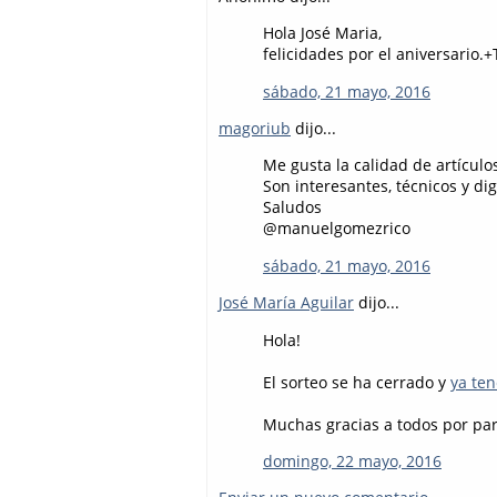
Hola José Maria,
felicidades por el aniversari
sábado, 21 mayo, 2016
magoriub
dijo...
Me gusta la calidad de artículo
Son interesantes, técnicos y di
Saludos
@manuelgomezrico
sábado, 21 mayo, 2016
José María Aguilar
dijo...
Hola!
El sorteo se ha cerrado y
ya te
Muchas gracias a todos por part
domingo, 22 mayo, 2016