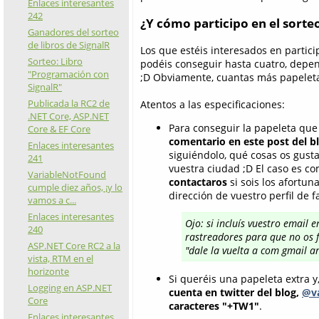
Enlaces interesantes
242
¿Y cómo participo en el sorte
Ganadores del sorteo
de libros de SignalR
Los que estéis interesados en partici
Sorteo: Libro
podéis conseguir hasta cuatro, depe
"Programación con
;D Obviamente, cuantas más papeleta
SignalR"
Publicada la RC2 de
Atentos a las especificaciones:
.NET Core, ASP.NET
Para conseguir la papeleta que 
Core & EF Core
comentario en este post del b
Enlaces interesantes
siguiéndolo, qué cosas os gusta
241
vuestra ciudad ;D El caso es c
VariableNotFound
contactaros
si sois los afortu
cumple diez años, ¡y lo
dirección de vuestro perfil de f
vamos a c...
Enlaces interesantes
Ojo: si incluís vuestro email 
240
rastreadores para que no os f
ASP.NET Core RC2 a la
"dale la vuelta a com gmail ar
vista, RTM en el
horizonte
Si queréis una papeleta extra y
Logging en ASP.NET
cuenta en twitter del blog,
@va
Core
caracteres "+TW1"
.
Enlaces interesantes