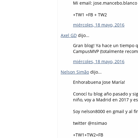
Mi email: jose.mancebo.blanco 
+TW1 +FB + TW2
miércoles, 18 mayo, 2016
Axel GD
dijo...
Gran blog! Ya hace un tiempo q
CampusMVP (totalmente recome
miércoles, 18 mayo, 2016
Nelson Simão
dijo...
Enhorabuena Jose María!
Conocí tu blog año pasado y si
niño, voy a Madrid en 2017 y es
Soy nelson8000 en gmail y al fi
twitter @nsimao
+TW1+TW2+FB