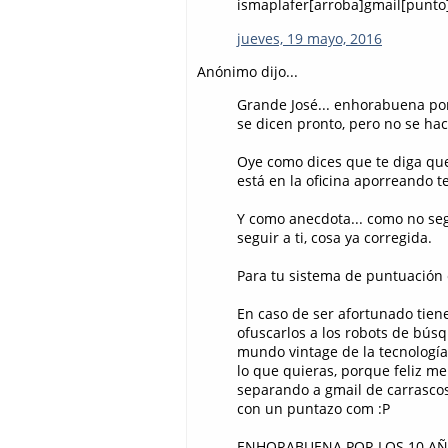
ismaplafer[arroba]gmail[punt
jueves, 19 mayo, 2016
Anónimo dijo...
Grande José... enhorabuena por
se dicen pronto, pero no se hac
Oye como dices que te diga qu
está en la oficina aporreando 
Y como anecdota... como no seguí
seguir a ti, cosa ya corregida.
Para tu sistema de puntuación 
En caso de ser afortunado tiene
ofuscarlos a los robots de bús
mundo vintage de la tecnología,
lo que quieras, porque feliz m
separando a gmail de carrasco
con un puntazo com :P
ENHORABUENA POR LOS 10 AÑAZO