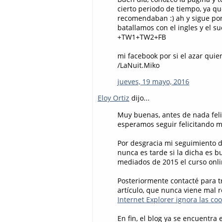
cierto periodo de tiempo, ya q
recomendaban :) ah y sigue po
batallamos con el ingles y el su
+TW1+TW2+FB
mi facebook por si el azar quie
/LaNuit.Miko
jueves, 19 mayo, 2016
Eloy Ortiz
dijo...
Muy buenas, antes de nada feli
esperamos seguir felicitando 
Por desgracia mi seguimiento de
nunca es tarde si la dicha es b
mediados de 2015 el curso onl
Posteriormente contacté para t
artículo, que nunca viene mal r
Internet Explorer ignora las co
En fin, el blog ya se encuentra