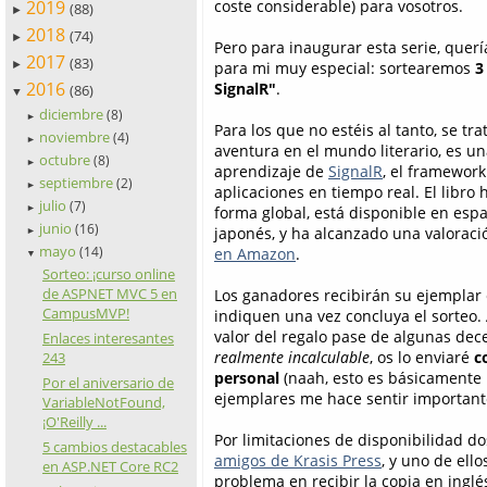
2019
coste considerable) para vosotros.
(88)
►
2018
(74)
►
Pero para inaugurar esta serie, quer
2017
(83)
para mi muy especial: sortearemos
3
►
2016
SignalR"
.
(86)
▼
diciembre
(8)
►
Para los que no estéis al tanto, se tr
noviembre
(4)
►
aventura en el mundo literario, es u
octubre
(8)
►
aprendizaje de
SignalR
, el framewor
septiembre
(2)
►
aplicaciones en tiempo real. El libro 
julio
(7)
►
forma global, está disponible en españ
junio
(16)
japonés, y ha alcanzado una valorac
►
mayo
(14)
en Amazon
.
▼
Sorteo: ¡curso online
de ASPNET MVC 5 en
Los ganadores recibirán su ejemplar 
CampusMVP!
indiquen una vez concluya el sorteo.
valor del regalo pase de algunas dec
Enlaces interesantes
realmente incalculable
, os lo enviaré
c
243
personal
(naah, esto es básicamente
Por el aniversario de
ejemplares me hace sentir important
VariableNotFound,
¡O'Reilly ...
Por limitaciones de disponibilidad d
5 cambios destacables
amigos de Krasis Press
, y uno de ello
en ASP.NET Core RC2
problema en recibir la copia en inglés