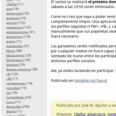
El sorteo se realizará
el próximo do
(11)
10años
sábado a las 23:59 serán eliminados,
(18)
ajax
(35)
aniversario
Como no creo que vaya a poder venir 
(16)
antispam
completamente limpio. Una aplicación
(153)
asp.net
los perfiles seguidos (+TW1, +FB…). La
(125)
aspnetcore
manualmente que sus papeletas sean c
(91)
aspnetcoremvc
fuera necesario.
(179)
aspnetmvc
(11)
auges
Los ganadores seréis notificados pers
(57)
autobombo
(48)
por cualquier motivo no fuera capaz 
blazor
(29)
sorteado de nuevo entre los participa
blazorserver
(30)
blazorwasm
distintos perfiles sociales.
(76)
blogging
(38)
buenas prácticas
Ale, ya estáis tardando en participar
(133)
c#
(11)
c#6
Publicado en
Variable not found
(14)
componentes
(15)
consultas
(18)
css
(43)
curiosidades
(11)
curso
Publicado por
José M. Aguilar
a la
(258)
desarrollo
(11)
diseño
Etiquetas:
10años
,
aniversario
,
signa
(621)
enlaces