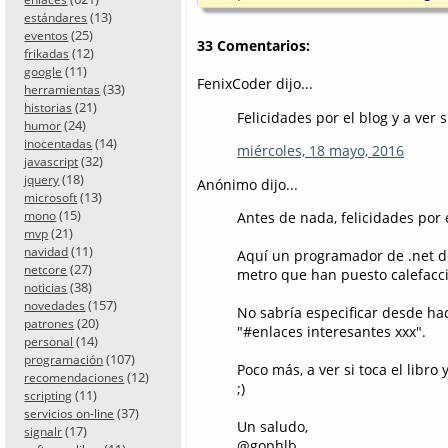
(13)
estándares
(25)
eventos
33 Comentarios:
(12)
frikadas
(11)
google
FenixCoder dijo...
(33)
herramientas
(21)
historias
Felicidades por el blog y a ver
(24)
humor
(14)
inocentadas
miércoles, 18 mayo, 2016
(32)
javascript
(18)
jquery
Anónimo dijo...
(13)
microsoft
(15)
mono
Antes de nada, felicidades por e
(21)
mvp
(11)
navidad
Aquí un programador de .net de
(27)
netcore
metro que han puesto calefacc
(38)
noticias
(157)
novedades
No sabría especificar desde hac
(20)
patrones
"#enlaces interesantes xxx".
(14)
personal
(107)
programación
Poco más, a ver si toca el libr
(12)
recomendaciones
;)
(11)
scripting
(37)
servicios on-line
Un saludo,
(17)
signalr
@gophlb