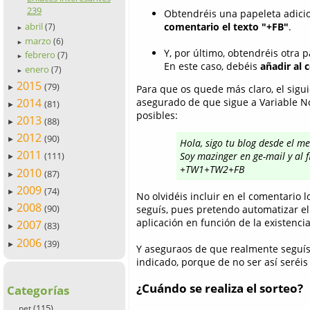
239
Obtendréis una papeleta adici
abril
comentario el texto "+FB"
.
(7)
►
marzo
(6)
►
Y, por último, obtendréis otra 
febrero
(7)
►
En este caso, debéis
añadir al 
enero
(7)
►
2015
(79)
Para que os quede más claro, el sigu
►
2014
asegurado de que sigue a Variable No
(81)
►
posibles:
2013
(88)
►
2012
(90)
►
Hola, sigo tu blog desde el 
2011
Soy mazinger en ge-mail y al f
(111)
►
+TW1+TW2+FB
2010
(87)
►
2009
(74)
►
No olvidéis incluir en el comentario l
2008
(90)
seguís, pues pretendo automatizar el
►
aplicación en función de la existencia
2007
(83)
►
2006
(39)
►
Y aseguraos de que realmente seguís,
indicado, porque de no ser así seréis 
¿Cuándo se realiza el sorteo?
Categorías
(115)
.net