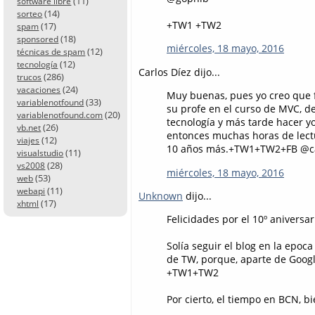
(11)
software libre
(14)
sorteo
+TW1 +TW2
(17)
spam
(18)
sponsored
miércoles, 18 mayo, 2016
(12)
técnicas de spam
(12)
tecnología
Carlos Díez dijo...
(286)
trucos
(24)
vacaciones
Muy buenas, pues yo creo que f
(33)
variablenotfound
su profe en el curso de MVC, 
(20)
variablenotfound.com
tecnología y más tarde hacer yo
(26)
vb.net
entonces muchas horas de lectu
(12)
viajes
10 años más.+TW1+TW2+FB @ca
(11)
visualstudio
(28)
vs2008
miércoles, 18 mayo, 2016
(53)
web
(11)
webapi
Unknown
dijo...
(17)
xhtml
Felicidades por el 10º aniversar
Solía seguir el blog en la epoc
de TW, porque, aparte de Googl
+TW1+TW2
Por cierto, el tiempo en BCN, bi