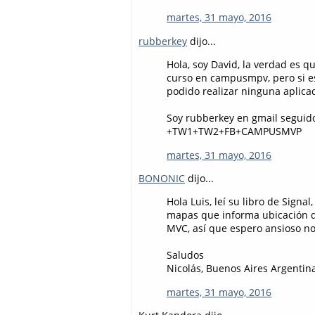
martes, 31 mayo, 2016
rubberkey
dijo...
Hola, soy David, la verdad es 
curso en campusmpv, pero si e
podido realizar ninguna aplica
Soy rubberkey en gmail seguid
+TW1+TW2+FB+CAMPUSMVP
martes, 31 mayo, 2016
BONONIC
dijo...
Hola Luis, leí su libro de Sig
mapas que informa ubicación d
MVC, así que espero ansioso no
Saludos
Nicolás, Buenos Aires Argentin
martes, 31 mayo, 2016