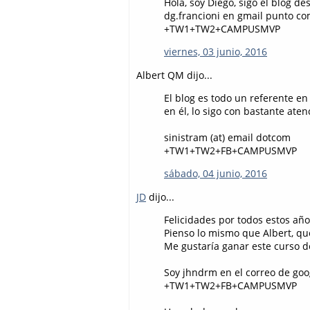
Hola, soy Diego, sigo el blog de
dg.francioni en gmail punto c
+TW1+TW2+CAMPUSMVP
viernes, 03 junio, 2016
Albert QM dijo...
El blog es todo un referente e
en él, lo sigo con bastante at
sinistram (at) email dotcom
+TW1+TW2+FB+CAMPUSMVP
sábado, 04 junio, 2016
JD
dijo...
Felicidades por todos estos año
Pienso lo mismo que Albert, qu
Me gustaría ganar este curso 
Soy jhndrm en el correo de goo
+TW1+TW2+FB+CAMPUSMVP