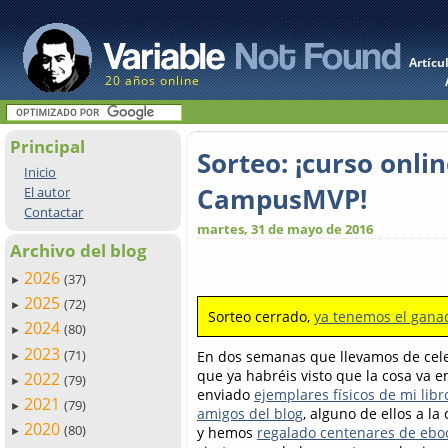
Artícu
20 años online
Principal
Sorteo: ¡curso onl
Inicio
CampusMVP!
El autor
Contactar
martes, 31 de mayo de 2016
Archivo del blog
2026
(37)
►
2025
(72)
►
Sorteo cerrado,
ya tenemos el gana
2024
(80)
►
2023
(71)
En dos semanas que llevamos de cel
►
que ya habréis visto que la cosa va 
2022
(79)
►
enviado
ejemplares físicos de mi libr
2021
(79)
►
amigos del blog
, alguno de ellos a la
2020
(80)
y hemos
regalado centenares de eboo
►