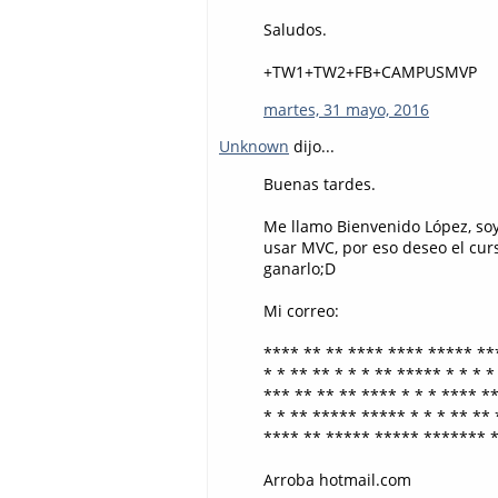
Saludos.
+TW1+TW2+FB+CAMPUSMVP
martes, 31 mayo, 2016
Unknown
dijo...
Buenas tardes.
Me llamo Bienvenido López, soy 
usar MVC, por eso deseo el cur
ganarlo;D
Mi correo:
**** ** ** **** **** ***** ***
* * ** ** * * * ** ***** * * * * 
*** ** ** ** **** * * * **** **
* * ** ***** ***** * * * ** ** *
**** ** ***** ***** ******* **
Arroba hotmail.com