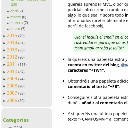
queréis aprender MVC, o por qu
239
podríais ofrecerme a cambio de
abril
(7)
►
algo, lo que sea. Y sobre todo
i
marzo
(6)
►
afortunados (preferiblemente em
febrero
(7)
►
perfil de facebook).
enero
(7)
►
2015
(79)
►
Ojo: si incluís el email en el
2014
rastreadores para que no os f
(81)
►
"com gmail arroba joselito".
2013
(88)
►
2012
(90)
►
Si queréis una papeleta extra y
2011
(111)
cuenta en twitter del blog,
@va
►
caracteres "+TW1"
.
2010
(87)
►
2009
(74)
►
Obtendréis una papeleta adicio
2008
(90)
comentario el texto "+FB"
.
►
2007
(83)
►
Conseguiréis otra papeleta ext
2006
(39)
►
debéis
añadir al comentario e
Y si queréis una última papelet
texto “+CAMPUSMVP” al comenta
Categorías
(115)
.net