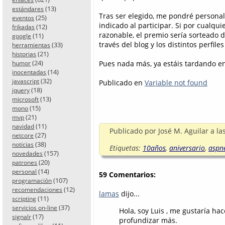
(13)
estándares
Tras ser elegido, me pondré personal
(25)
eventos
indicado al participar. Si por cualqu
(12)
frikadas
razonable, el premio sería sorteado 
(11)
google
través del blog y los distintos perfiles
(33)
herramientas
(21)
historias
(24)
Pues nada más, ya estáis tardando en 
humor
(14)
inocentadas
(32)
javascript
Publicado en
Variable not found
(18)
jquery
(13)
microsoft
(15)
mono
(21)
mvp
(11)
navidad
Publicado por
José M. Aguilar
a la
(27)
netcore
(38)
noticias
Etiquetas:
10años
,
aniversario
,
aspn
(157)
novedades
(20)
patrones
(14)
personal
59 Comentarios:
(107)
programación
(12)
recomendaciones
lamas
dijo...
(11)
scripting
(37)
servicios on-line
Hola, soy Luis , me gustaría h
(17)
signalr
profundizar más.