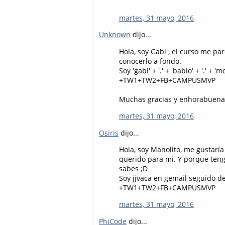
martes, 31 mayo, 2016
Unknown
dijo...
Hola, soy Gabi , el curso me p
conocerlo a fondo.
Soy 'gabi' + '.' + 'babio' + '.' 
+TW1+TW2+FB+CAMPUSMVP
Muchas gracias y enhorabuena
martes, 31 mayo, 2016
Osiris
dijo...
Hola, soy Manolito, me gustar
querido para mi. Y porque teng
sabes ;D
Soy jjvaca en gemail seguido d
+TW1+TW2+FB+CAMPUSMVP
martes, 31 mayo, 2016
PhiCode
dijo...