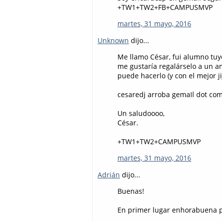
+TW1+TW2+FB+CAMPUSMVP
martes, 31 mayo, 2016
Unknown
dijo...
Me llamo César, fui alumno tuy
me gustaría regalárselo a un am
puede hacerlo (y con el mejor jiji
cesaredj arroba gemaIl dot co
Un saludoooo,
César.
+TW1+TW2+CAMPUSMVP
martes, 31 mayo, 2016
Adrián
dijo...
Buenas!
En primer lugar enhorabuena po