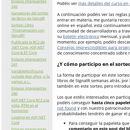
Enlaces interesantes
Podéis ver
más detalles del curso en 
242
Ganadores del sorteo
A continuación podéis ver las reglas p
de libros de SignalR
entrar en materia, me gustaría reco
Sorteo: Libro
online en español, está continuament
"Programación con
comunidad de desarrolladores a tra
SignalR"
su
boletín electrónico
mensual, y publ
momento, por ejemplo, podéis descarg
Publicada la RC2 de
.NET Core, ASP.NET
Consejos imprescindibles para prog
Core & EF Core
de conocimiento concentrado sobre nu
Enlaces interesantes
¿Y cómo participo en el sorte
241
VariableNotFound
La forma de participar en este sorteo
cumple diez años, ¡y lo
libros de SignalR semanas atrás, por 
vamos a c...
también en este sorteo, pero introdu
Enlaces interesantes
240
Los que estéis interesados en partici
ASP.NET Core RC2 a la
podéis conseguir
hasta cinco papele
vista, RTM en el
not found
y con nuestro patrocinado
horizonte
probabilidades tendréis de ganar el 
Logging en ASP.NET
Core
Para conseguir la papeleta que 
comentario en este post del b
Enlaces interesantes