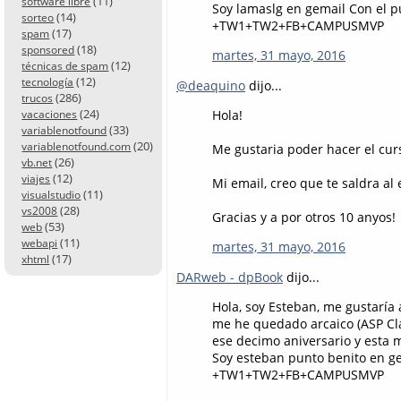
(11)
software libre
Soy lamaslg en gemail Con el 
(14)
sorteo
+TW1+TW2+FB+CAMPUSMVP
(17)
spam
(18)
sponsored
martes, 31 mayo, 2016
(12)
técnicas de spam
(12)
tecnología
@deaquino
dijo...
(286)
trucos
(24)
Hola!
vacaciones
(33)
variablenotfound
(20)
variablenotfound.com
Me gustaria poder hacer el cur
(26)
vb.net
(12)
viajes
Mi email, creo que te saldra al 
(11)
visualstudio
(28)
vs2008
Gracias y a por otros 10 anyos!
(53)
web
(11)
webapi
martes, 31 mayo, 2016
(17)
xhtml
DARweb - dpBook
dijo...
Hola, soy Esteban, me gustarí
me he quedado arcaico (ASP Clá
ese decimo aniversario y esta 
Soy esteban punto benito en g
+TW1+TW2+FB+CAMPUSMVP