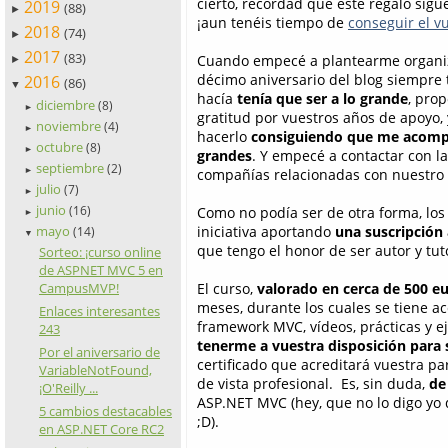
cierto, recordad que este regalo sigue
2019
(88)
►
¡aun tenéis tiempo de
conseguir el v
2018
(74)
►
2017
(83)
Cuando empecé a plantearme organiza
►
décimo aniversario del blog siempre t
2016
(86)
▼
hacía
tenía que ser a lo grande
, prop
diciembre
(8)
►
gratitud por vuestros años de apoyo, 
noviembre
(4)
►
hacerlo
consiguiendo que me acomp
octubre
(8)
►
grandes
. Y empecé a contactar con la
septiembre
(2)
►
compañías relacionadas con nuestro 
julio
(7)
►
junio
(16)
Como no podía ser de otra forma, los
►
mayo
iniciativa aportando
una suscripción
(14)
▼
que tengo el honor de ser autor y tu
Sorteo: ¡curso online
de ASPNET MVC 5 en
CampusMVP!
El curso,
valorado en cerca de 500 e
meses, durante los cuales se tiene a
Enlaces interesantes
framework MVC, vídeos, prácticas y e
243
tenerme a vuestra disposición para
Por el aniversario de
certificado que acreditará vuestra p
VariableNotFound,
de vista profesional. Es, sin duda,
de
¡O'Reilly ...
ASP.NET MVC (hey, que no lo digo yo 
5 cambios destacables
;D).
en ASP.NET Core RC2