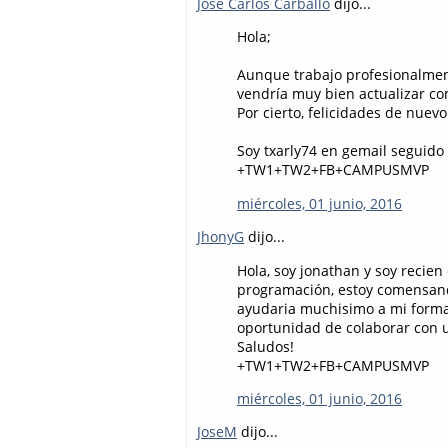
Jose Carlos Carballo
dijo...
Hola;
Aunque trabajo profesionalme
vendría muy bien actualizar co
Por cierto, felicidades de nuevo
Soy txarly74 en gemail seguid
+TW1+TW2+FB+CAMPUSMVP
miércoles, 01 junio, 2016
JhonyG
dijo...
Hola, soy jonathan y soy recien
programación, estoy comensando
ayudaria muchisimo a mi forma
oportunidad de colaborar con us
Saludos!
+TW1+TW2+FB+CAMPUSMVP
miércoles, 01 junio, 2016
JoseM
dijo...