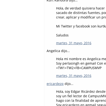
Kurt Kandora dijo...
Hola, de verdad quisiera hacer
sacado de distintas fuentes, p
crear, aplicar y modificar un pr
Mi Twitter y facebook son kurt
Saludos
martes, 31 mayo, 2016
Angelica dijo...
Hola mi nombre es Angelica me
Soy perlasingh en gemail Con 
+TW1+TW2+FB+CAMPUSMVP
martes, 31 mayo, 2016
ericardezp
dijo...
Hola, soy Edgar Ricárdez desd
soy un fiel lector de CampusMVP
hago con la finalidad de apren
Soy ericardezp en gemail segu