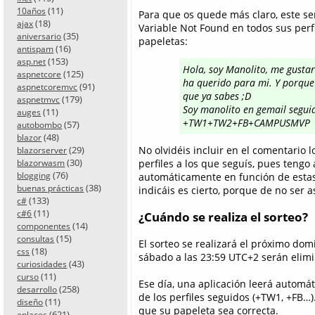
(11)
10años
Para que os quede más claro, este se
(18)
ajax
Variable Not Found en todos sus perfil
(35)
aniversario
papeletas:
(16)
antispam
(153)
asp.net
Hola, soy Manolito, me gusta
(125)
aspnetcore
ha querido para mi. Y porque 
(91)
aspnetcoremvc
que ya sabes ;D
(179)
aspnetmvc
Soy manolito en gemail segu
(11)
auges
+TW1+TW2+FB+CAMPUSMVP
(57)
autobombo
(48)
blazor
(29)
No olvidéis incluir en el comentario
blazorserver
(30)
perfiles a los que seguís, pues tengo
blazorwasm
(76)
blogging
automáticamente en función de estas 
(38)
buenas prácticas
indicáis es cierto, porque de no ser as
(133)
c#
(11)
c#6
¿Cuándo se realiza el sorteo?
(14)
componentes
(15)
consultas
El sorteo se realizará el próximo dom
(18)
css
sábado a las 23:59 UTC+2 serán elimi
(43)
curiosidades
(11)
curso
Ese día, una aplicación leerá automá
(258)
desarrollo
de los perfiles seguidos (+TW1, +FB…)
(11)
diseño
que su papeleta sea correcta.
(621)
enlaces