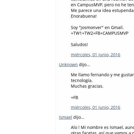
en CampusMVP, pero no he teni
Me parece una idea estupenda l
Enorabuena!
Soy "josmonver" en Gmail.
+TW1+TW2+FB+CAMPUSMVP
Saludos!
miércoles, 01 junio, 2016
Unknown
dijo...
Me llamo fernando y me gustari
tecnología.
Muchas gracias.
+FB
miércoles, 01 junio, 2016
Ismael
dijo...
Alo ! Mi nombre es Ismael, aun
otras facetas, así que vamos 