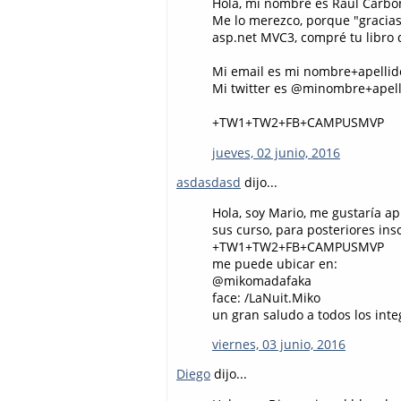
Hola, mi nombre es Raul Carbo
Me lo merezco, porque "gracias 
asp.net MVC3, compré tu libro d
Mi email es mi nombre+apellid
Mi twitter es @minombre+apel
+TW1+TW2+FB+CAMPUSMVP
jueves, 02 junio, 2016
asdasdasd
dijo...
Hola, soy Mario, me gustaría a
sus curso, para posteriores in
+TW1+TW2+FB+CAMPUSMVP
me puede ubicar en:
@mikomadafaka
face: /LaNuit.Miko
un gran saludo a todos los in
viernes, 03 junio, 2016
Diego
dijo...