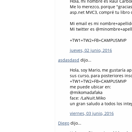
Hola, mi nombre es Raul Carbo
Me lo merezco, porque "gracias 
asp.net MVC3, compré tu libro d
Mi email es mi nombre+apellid
Mi twitter es @minombre+apel
+TW1+TW2+FB+CAMPUSMVP
jueves, 02 junio, 2016
asdasdasd
dijo...
Hola, soy Mario, me gustaría a
sus curso, para posteriores in
+TW1+TW2+FB+CAMPUSMVP
me puede ubicar en:
@mikomadafaka
face: /LaNuit.Miko
un gran saludo a todos los in
viernes, 03 junio, 2016
Diego
dijo...