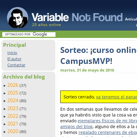
Artícu
20 años online
Principal
Sorteo: ¡curso onl
Inicio
CampusMVP!
El autor
Contactar
martes, 31 de mayo de 2016
Archivo del blog
2026
(37)
►
2025
(72)
►
Sorteo cerrado,
ya tenemos el gana
2024
(80)
►
2023
(71)
En dos semanas que llevamos de cel
►
que ya habréis visto que la cosa va 
2022
(79)
►
enviado
ejemplares físicos de mi libr
2021
(79)
►
amigos del blog
, alguno de ellos a la
2020
(80)
y hemos
regalado centenares de eboo
►