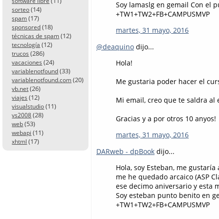
(11)
software libre
Soy lamaslg en gemail Con el 
(14)
sorteo
+TW1+TW2+FB+CAMPUSMVP
(17)
spam
(18)
sponsored
martes, 31 mayo, 2016
(12)
técnicas de spam
(12)
tecnología
@deaquino
dijo...
(286)
trucos
(24)
Hola!
vacaciones
(33)
variablenotfound
(20)
variablenotfound.com
Me gustaria poder hacer el cur
(26)
vb.net
(12)
viajes
Mi email, creo que te saldra al 
(11)
visualstudio
(28)
vs2008
Gracias y a por otros 10 anyos!
(53)
web
(11)
webapi
martes, 31 mayo, 2016
(17)
xhtml
DARweb - dpBook
dijo...
Hola, soy Esteban, me gustarí
me he quedado arcaico (ASP Clá
ese decimo aniversario y esta 
Soy esteban punto benito en g
+TW1+TW2+FB+CAMPUSMVP