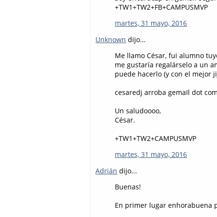
+TW1+TW2+FB+CAMPUSMVP
martes, 31 mayo, 2016
Unknown
dijo...
Me llamo César, fui alumno tuy
me gustaría regalárselo a un am
puede hacerlo (y con el mejor jiji
cesaredj arroba gemaIl dot co
Un saludoooo,
César.
+TW1+TW2+CAMPUSMVP
martes, 31 mayo, 2016
Adrián
dijo...
Buenas!
En primer lugar enhorabuena po