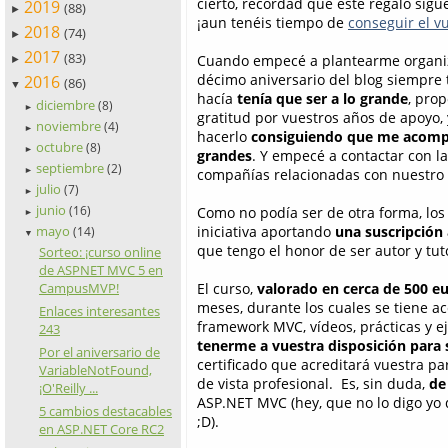
cierto, recordad que este regalo sigue
2019
(88)
►
¡aun tenéis tiempo de
conseguir el v
2018
(74)
►
2017
(83)
Cuando empecé a plantearme organiza
►
décimo aniversario del blog siempre t
2016
(86)
▼
hacía
tenía que ser a lo grande
, prop
diciembre
(8)
►
gratitud por vuestros años de apoyo, 
noviembre
(4)
►
hacerlo
consiguiendo que me acomp
octubre
(8)
►
grandes
. Y empecé a contactar con la
septiembre
(2)
►
compañías relacionadas con nuestro 
julio
(7)
►
junio
(16)
Como no podía ser de otra forma, los
►
mayo
iniciativa aportando
una suscripción
(14)
▼
que tengo el honor de ser autor y tu
Sorteo: ¡curso online
de ASPNET MVC 5 en
CampusMVP!
El curso,
valorado en cerca de 500 e
meses, durante los cuales se tiene a
Enlaces interesantes
framework MVC, vídeos, prácticas y e
243
tenerme a vuestra disposición para
Por el aniversario de
certificado que acreditará vuestra p
VariableNotFound,
de vista profesional. Es, sin duda,
de
¡O'Reilly ...
ASP.NET MVC (hey, que no lo digo yo 
5 cambios destacables
;D).
en ASP.NET Core RC2