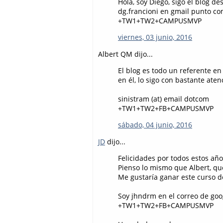
Hola, soy Diego, sigo el blog de
dg.francioni en gmail punto c
+TW1+TW2+CAMPUSMVP
viernes, 03 junio, 2016
Albert QM dijo...
El blog es todo un referente e
en él, lo sigo con bastante at
sinistram (at) email dotcom
+TW1+TW2+FB+CAMPUSMVP
sábado, 04 junio, 2016
JD
dijo...
Felicidades por todos estos año
Pienso lo mismo que Albert, qu
Me gustaría ganar este curso 
Soy jhndrm en el correo de goo
+TW1+TW2+FB+CAMPUSMVP