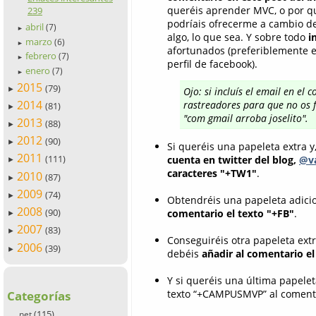
queréis aprender MVC, o por qu
239
podríais ofrecerme a cambio de
abril
(7)
►
algo, lo que sea. Y sobre todo
i
marzo
(6)
►
afortunados (preferiblemente em
febrero
(7)
►
perfil de facebook).
enero
(7)
►
2015
(79)
►
Ojo: si incluís el email en el
2014
rastreadores para que no os f
(81)
►
"com gmail arroba joselito".
2013
(88)
►
2012
(90)
►
Si queréis una papeleta extra y
2011
(111)
cuenta en twitter del blog,
@va
►
caracteres "+TW1"
.
2010
(87)
►
2009
(74)
►
Obtendréis una papeleta adicio
2008
(90)
comentario el texto "+FB"
.
►
2007
(83)
►
Conseguiréis otra papeleta ext
2006
(39)
►
debéis
añadir al comentario e
Y si queréis una última papelet
texto “+CAMPUSMVP” al comenta
Categorías
(115)
.net