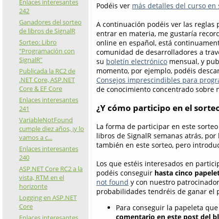
Enlaces interesantes
Podéis ver
más detalles del curso en 
242
Ganadores del sorteo
A continuación podéis ver las reglas p
de libros de SignalR
entrar en materia, me gustaría reco
Sorteo: Libro
online en español, está continuament
"Programación con
comunidad de desarrolladores a tra
SignalR"
su
boletín electrónico
mensual, y publ
momento, por ejemplo, podéis descarg
Publicada la RC2 de
.NET Core, ASP.NET
Consejos imprescindibles para prog
Core & EF Core
de conocimiento concentrado sobre nu
Enlaces interesantes
¿Y cómo participo en el sorte
241
VariableNotFound
La forma de participar en este sorteo
cumple diez años, ¡y lo
libros de SignalR semanas atrás, por 
vamos a c...
también en este sorteo, pero introdu
Enlaces interesantes
240
Los que estéis interesados en partici
ASP.NET Core RC2 a la
podéis conseguir
hasta cinco papele
vista, RTM en el
not found
y con nuestro patrocinado
horizonte
probabilidades tendréis de ganar el 
Logging en ASP.NET
Core
Para conseguir la papeleta que 
comentario en este post del b
Enlaces interesantes