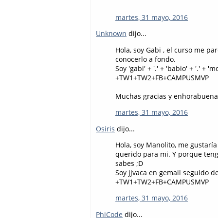
martes, 31 mayo, 2016
Unknown
dijo...
Hola, soy Gabi , el curso me p
conocerlo a fondo.
Soy 'gabi' + '.' + 'babio' + '.' 
+TW1+TW2+FB+CAMPUSMVP
Muchas gracias y enhorabuena
martes, 31 mayo, 2016
Osiris
dijo...
Hola, soy Manolito, me gustar
querido para mi. Y porque teng
sabes ;D
Soy jjvaca en gemail seguido d
+TW1+TW2+FB+CAMPUSMVP
martes, 31 mayo, 2016
PhiCode
dijo...