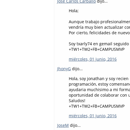
Jose Carlos Carballo
dijo...
Hola;
Aunque trabajo profesionalme
vendría muy bien actualizar co
Por cierto, felicidades de nuevo
Soy txarly74 en gemail seguid
+TW1+TW2+FB+CAMPUSMVP
miércoles, 01 junio, 2016
JhonyG
dijo...
Hola, soy jonathan y soy recien
programación, estoy comensando
ayudaria muchisimo a mi forma
oportunidad de colaborar con us
Saludos!
+TW1+TW2+FB+CAMPUSMVP
miércoles, 01 junio, 2016
JoseM
dijo...