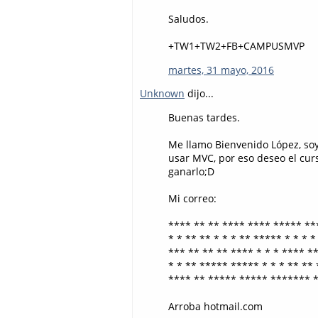
Saludos.
+TW1+TW2+FB+CAMPUSMVP
martes, 31 mayo, 2016
Unknown
dijo...
Buenas tardes.
Me llamo Bienvenido López, soy 
usar MVC, por eso deseo el cur
ganarlo;D
Mi correo:
**** ** ** **** **** ***** ***
* * ** ** * * * ** ***** * * * * 
*** ** ** ** **** * * * **** **
* * ** ***** ***** * * * ** ** *
**** ** ***** ***** ******* **
Arroba hotmail.com