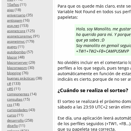
(11)
10años
Para que os quede más claro, este se
(18)
ajax
Variable Not Found en todos sus perfil
(35)
aniversario
papeletas:
(16)
antispam
(153)
asp.net
Hola, soy Manolito, me gusta
(125)
aspnetcore
ha querido para mi. Y porque 
(91)
aspnetcoremvc
que ya sabes ;D
(179)
aspnetmvc
Soy manolito en gemail segu
(11)
auges
+TW1+TW2+FB+CAMPUSMVP
(57)
autobombo
(48)
blazor
(29)
No olvidéis incluir en el comentario
blazorserver
(30)
perfiles a los que seguís, pues tengo
blazorwasm
(76)
blogging
automáticamente en función de estas 
(38)
buenas prácticas
indicáis es cierto, porque de no ser as
(133)
c#
(11)
c#6
¿Cuándo se realiza el sorteo?
(14)
componentes
(15)
consultas
El sorteo se realizará el próximo dom
(18)
css
sábado a las 23:59 UTC+2 serán elimi
(43)
curiosidades
(11)
curso
Ese día, una aplicación leerá automá
(258)
desarrollo
de los perfiles seguidos (+TW1, +FB…)
(11)
diseño
que su papeleta sea correcta.
(621)
enlaces