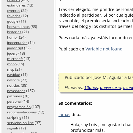
(13)
estándares
Tras ser elegido, me pondré personal
(25)
eventos
indicado al participar. Si por cualqu
(12)
frikadas
razonable, el premio sería sorteado 
(11)
google
través del blog y los distintos perfiles
(33)
herramientas
(21)
historias
(24)
Pues nada más, ya estáis tardando en 
humor
(14)
inocentadas
(32)
javascript
Publicado en
Variable not found
(18)
jquery
(13)
microsoft
(15)
mono
(21)
mvp
(11)
navidad
Publicado por
José M. Aguilar
a la
(27)
netcore
(38)
noticias
Etiquetas:
10años
,
aniversario
,
aspn
(157)
novedades
(20)
patrones
(14)
personal
59 Comentarios:
(107)
programación
(12)
recomendaciones
lamas
dijo...
(11)
scripting
(37)
servicios on-line
Hola, soy Luis , me gustaría h
(17)
signalr
profundizar más.