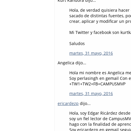
Kurt Kandora dijo...
Hola, de verdad quisiera hacer
sacado de distintas fuentes, p
crear, aplicar y modificar un pr
Mi Twitter y facebook son kurt
Saludos
martes, 31 mayo, 2016
Angelica dijo...
Hola mi nombre es Angelica me
Soy perlasingh en gemail Con 
+TW1+TW2+FB+CAMPUSMVP
martes, 31 mayo, 2016
ericardezp
dijo...
Hola, soy Edgar Ricárdez desd
soy un fiel lector de CampusMVP
hago con la finalidad de apren
Soy ericardezp en gemail segu