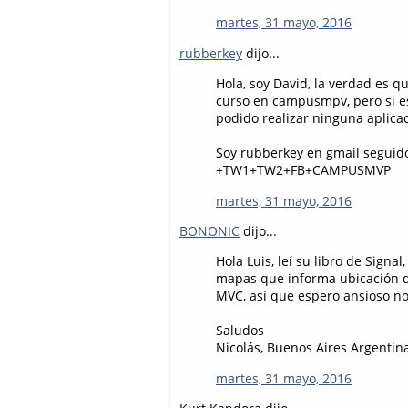
martes, 31 mayo, 2016
rubberkey
dijo...
Hola, soy David, la verdad es 
curso en campusmpv, pero si e
podido realizar ninguna aplica
Soy rubberkey en gmail seguid
+TW1+TW2+FB+CAMPUSMVP
martes, 31 mayo, 2016
BONONIC
dijo...
Hola Luis, leí su libro de Sig
mapas que informa ubicación d
MVC, así que espero ansioso no
Saludos
Nicolás, Buenos Aires Argentin
martes, 31 mayo, 2016