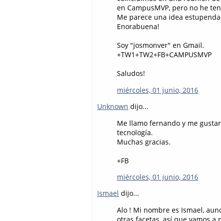
en CampusMVP, pero no he teni
Me parece una idea estupenda l
Enorabuena!
Soy "josmonver" en Gmail.
+TW1+TW2+FB+CAMPUSMVP
Saludos!
miércoles, 01 junio, 2016
Unknown
dijo...
Me llamo fernando y me gustari
tecnología.
Muchas gracias.
+FB
miércoles, 01 junio, 2016
Ismael
dijo...
Alo ! Mi nombre es Ismael, aun
otras facetas, así que vamos 