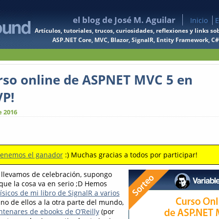
el blog de José M. Aguilar
Inicio
E
Artículos, tutoriales, trucos, curiosidades, reflexiones y links
ASP.NET Core, MVC, Blazor, SignalR, Entity Framework, C#, 
urso online de ASPNET MVC 5 en
P!
e 2016
tenemos el ganador
:) Muchas gracias a todos por participar!
llevamos de celebración, supongo
 que la cosa va en serio ;D Hemos
ísicos de mi libro de SignalR a varios
uno de ellos a la otra parte del mundo,
ntenares de ebooks de O’Reilly
(por