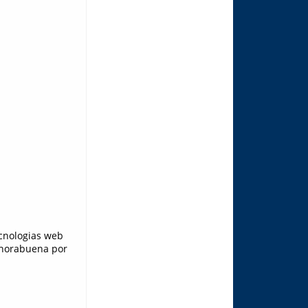
cnologias web
enhorabuena por