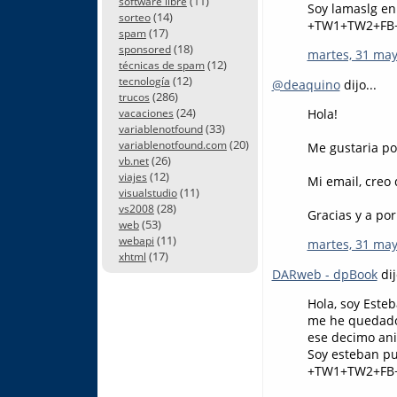
(11)
software libre
Soy lamaslg en
(14)
sorteo
+TW1+TW2+FB
(17)
spam
(18)
sponsored
martes, 31 may
(12)
técnicas de spam
(12)
tecnología
@deaquino
dijo...
(286)
trucos
(24)
Hola!
vacaciones
(33)
variablenotfound
(20)
variablenotfound.com
Me gustaria po
(26)
vb.net
(12)
viajes
Mi email, creo 
(11)
visualstudio
(28)
vs2008
Gracias y a por
(53)
web
(11)
webapi
martes, 31 may
(17)
xhtml
DARweb - dpBook
dij
Hola, soy Este
me he quedado 
ese decimo ani
Soy esteban pu
+TW1+TW2+FB