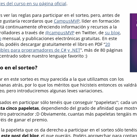
es del curso en su página oficial
.
 ver las reglas para participar en el sorteo, pero, antes de
e gustaría recordaros que
CampusMVP
, líder en formación
stá continuamente ofreciendo información y recursos a la
olladores a través de
@campusMVP
en Twitter, de
su blog
,
o
mensual, y publicaciones electrónicas gratuitas. En este
, podéis descargar gratuitamente el libro en PDF “
20
ibles para programadores de C# y .NET
”, más de 80 páginas
entrado sobre nuestro lenguaje favorito :)
o en el sorteo?
ar en este sorteo es muy parecida a la que utilizamos con los
anas atrás, por lo que los méritos que hicisteis entonces os valdrá
eo, pero introduciremos algunas leves variaciones.
esados en participar sólo tenéis que conseguir "papeletas"; cada u
ta cinco papeletas
, dependiendo del grado de afinidad que mostr
tro patrocinador ;D Obviamente, cuantas más papeletas tengáis m
éis de ganar el premio.
 la papeleta que os da derecho a participar en el sorteo sólo tenéi
este post del blog
, el que queráis. Podéis aprovechar para conta