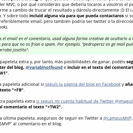
er MVC, o por qué consideráis que debería tocaros a vosotros el p
erme a cambio de trucar el resultado y dároslo directamente ;D El 
a. Y sobre todo
incluid alguna vía para que pueda contactaros
si s
eferiblemente email, pero también podría ser twitter o la direcció
ook).
uís el email en el comentario, usad alguna forma creativa de ocultarlo a 
 para que no os frían a spam. Por ejemplo, "pedroperez en ge mail pun
rroba joselito".
papeleta extra y, por tanto, más posibilidades de ganar, podéis
seg
ter del blog,
@variablnotfound
e
incluir en el texto del comentari
TW1"
.
 papeleta adicional si
seguís la página del blog en Facebook
y
añad
texto "+FB"
.
tra papeleta extra
si seguís mi cuenta habitual de Twitter @jmagui
al comentario el texto "+TW2"
.
na última papeleta, aseguraos de seguir en Twitter a
@campusMVP
MVP” al comentario en el blog.