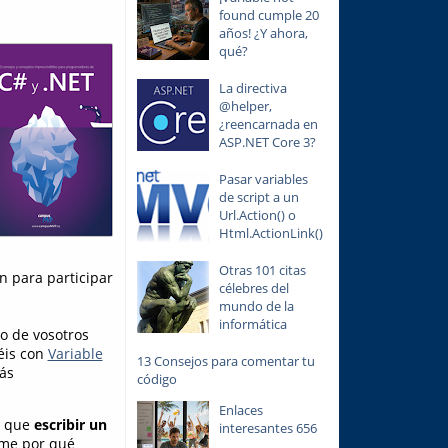
found cumple 20
años! ¿Y ahora,
qué?
La directiva
@helper,
¿reencarnada en
ASP.NET Core 3?
Pasar variables
de script a un
Url.Action() o
Html.ActionLink()
Otras 101 citas
n para participar
célebres del
mundo de la
informática
no de vosotros
éis con
Variable
13 Consejos para comentar tu
ás
código
Enlaces
s que
escribir un
interesantes 656
rme por qué