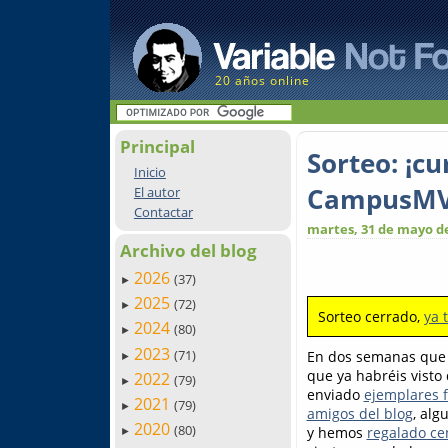
20 años online
Principal
Sorteo: ¡c
Inicio
CampusMV
El autor
Contactar
martes, 31 de mayo d
Archivo del blog
2026
(37)
►
2025
(72)
►
Sorteo cerrado,
ya 
2024
(80)
►
2023
(71)
En dos semanas que 
►
que ya habréis visto
2022
(79)
►
enviado
ejemplares f
2021
(79)
►
amigos del blog
, alg
2020
(80)
y hemos
regalado ce
►