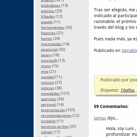
(13)
estándares
Tras ser elegido, me
(25)
eventos
indicado al participa
(12)
frikadas
razonable, el premio
(11)
google
través del blog y los 
(33)
herramientas
(21)
historias
(24)
Pues nada más, ya est
humor
(14)
inocentadas
(32)
javascript
Publicado en
Variabl
(18)
jquery
(13)
microsoft
(15)
mono
(21)
mvp
(11)
navidad
Publicado por
Jos
(27)
netcore
(38)
noticias
Etiquetas:
10años
,
(157)
novedades
(20)
patrones
(14)
personal
59 Comentarios:
(107)
programación
(12)
recomendaciones
lamas
dijo...
(11)
scripting
(37)
servicios on-line
Hola, soy Luis
(17)
signalr
profundizar má