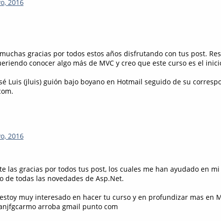
o, 2016
muchas gracias por todos estos años disfrutando con tus post. Res
ueriendo conocer algo más de MVC y creo que este curso es el inici
osé Luis (jluis) guión bajo boyano en Hotmail seguido de su corresp
com.
o, 2016
e las gracias por todos tus post, los cuales me han ayudado en mi 
o de todas las novedades de Asp.Net.
estoy muy interesado en hacer tu curso y en profundizar mas en 
ranjfgcarmo arroba gmail punto com