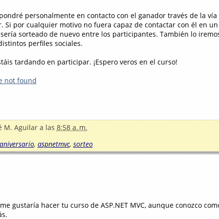
 pondré personalmente en contacto con el ganador través de la vía
r. Si por cualquier motivo no fuera capaz de contactar con él en u
 sería sorteado de nuevo entre los participantes. También lo iremo
distintos perfiles sociales.
áis tardando en participar. ¡Espero veros en el curso!
e not found
é M. Aguilar
a las
8:58 a. m.
aniversario
,
aspnetmvc
,
sorteo
 , me gustaría hacer tu curso de ASP.NET MVC, aunque conozco com
s.