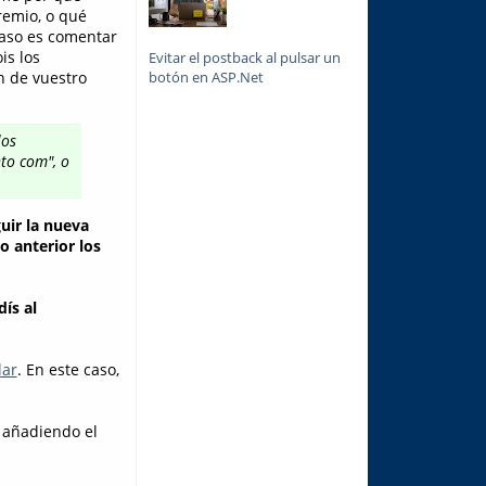
remio, o qué
caso es comentar
ois los
Evitar el postback al pulsar un
botón en ASP.Net
n de vuestro
los
to com", o
uir la nueva
o anterior los
ís al
lar
. En este caso,
, añadiendo el