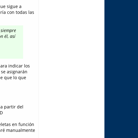
que sigue a
ría con todas las
 siempre
 él, así
ara indicar los
s se asignarán
de que lo que
a partir del
;D
eletas en función
icaré manualmente