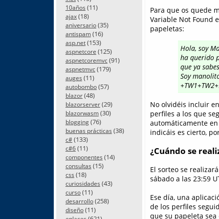
(11)
10años
Para que os quede má
(18)
ajax
Variable Not Found en
(35)
aniversario
papeletas:
(16)
antispam
(153)
asp.net
Hola, soy M
(125)
aspnetcore
ha querido p
(91)
aspnetcoremvc
que ya sabes
(179)
aspnetmvc
Soy manolit
(11)
auges
+TW1+TW2+
(57)
autobombo
(48)
blazor
(29)
No olvidéis incluir 
blazorserver
(30)
perfiles a los que se
blazorwasm
(76)
blogging
automáticamente en f
(38)
buenas prácticas
indicáis es cierto, po
(133)
c#
(11)
c#6
¿Cuándo se realiz
(14)
componentes
(15)
consultas
El sorteo se realizar
(18)
css
sábado a las 23:59 U
(43)
curiosidades
(11)
curso
Ese día, una aplicac
(258)
desarrollo
de los perfiles segui
(11)
diseño
que su papeleta sea 
(621)
enlaces