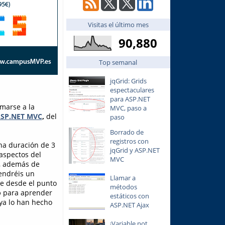
Visitas el último mes
90,880
Top semanal
jqGrid: Grids
espectaculares
para ASP.NET
marse a la
MVC, paso a
 ASP.NET MVC
,
del
paso
Borrado de
registros con
na duración de 3
jqGrid y ASP.NET
aspectos del
MVC
a, además de
tendréis un
Llamar a
te desde el punto
métodos
o
para aprender
estáticos con
 ya lo han hecho
ASP.NET Ajax
¡Variable not