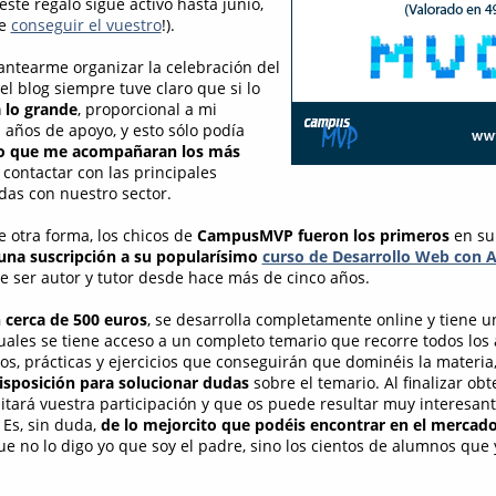
este regalo sigue activo hasta junio,
de
conseguir el vuestro
!).
ntearme organizar la celebración del
l blog siempre tuve claro que si lo
a lo grande
, proporcional a mi
 años de apoyo, y esto sólo podía
o que me acompañaran los más
 contactar con las principales
as con nuestro sector.
 otra forma, los chicos de
CampusMVP fueron los primeros
en su
una suscripción a su popularísimo
curso de Desarrollo Web con
e ser autor y tutor desde hace más de cinco años.
 cerca de 500 euros
, se desarrolla completamente online y tiene u
uales se tiene acceso a un completo temario que recorre todos los 
s, prácticas y ejercicios que conseguirán que dominéis la materi
isposición para solucionar dudas
sobre el temario. Al finalizar ob
ditará vuestra participación y que os puede resultar muy interesan
 Es, sin duda,
de lo mejorcito que podéis encontrar en el mercad
e no lo digo yo que soy el padre, sino los cientos de alumnos que