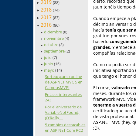
cierto, recordad que 
2019
(88)
►
¡aun tenéis tiempo 
2018
(74)
►
2017
(83)
Cuando empecé a pla
►
décimo aniversario de
2016
(86)
▼
hacía
tenía que ser 
diciembre
(8)
►
gratitud por vuestros
noviembre
(4)
►
hacerlo
consiguiend
octubre
(8)
►
grandes
. Y empecé a
septiembre
(2)
►
compañías relacionad
julio
(7)
►
junio
(16)
Como no podía ser de
►
mayo
iniciativa aportando
(14)
▼
que tengo el honor d
Sorteo: ¡curso online
de ASPNET MVC 5 en
CampusMVP!
El curso,
valorado en
meses, durante los c
Enlaces interesantes
framework MVC, vídeo
243
tenerme a vuestra d
Por el aniversario de
certificado que acre
VariableNotFound,
de vista profesional.
¡O'Reilly ...
ASP.NET MVC (hey, qu
5 cambios destacables
;D).
en ASP.NET Core RC2