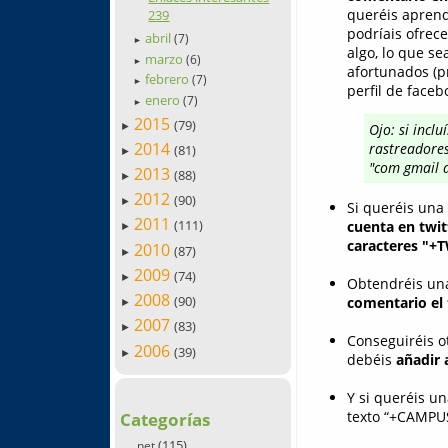
queréis aprend
239
podríais ofrec
abril
(7)
►
algo, lo que se
marzo
(6)
►
afortunados (pr
febrero
(7)
►
perfil de faceb
enero
(7)
►
2015
(79)
►
Ojo: si incl
2014
rastreadores
(81)
►
"com gmail a
2013
(88)
►
2012
(90)
►
Si queréis una 
2011
(111)
cuenta en twit
►
caracteres "+
2010
(87)
►
2009
(74)
►
Obtendréis una
2008
(90)
comentario el 
►
2007
(83)
►
Conseguiréis o
2006
(39)
►
debéis
añadir 
Y si queréis u
texto “+CAMPUS
Categorías
(115)
.net