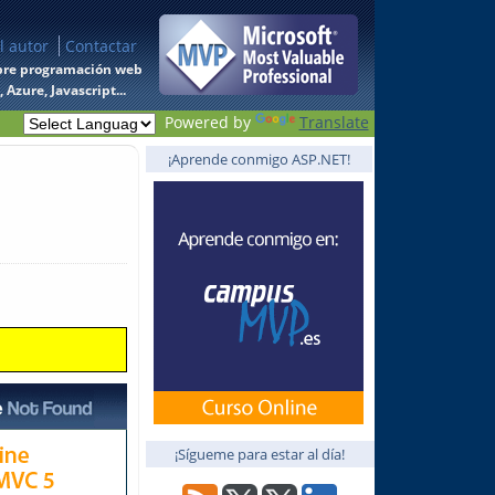
l autor
Contactar
 sobre programación web
Azure, Javascript...
Powered by
Translate
¡Aprende conmigo ASP.NET!
¡Sígueme para estar al día!