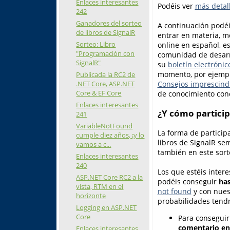
Enlaces interesantes
Podéis ver
más detall
242
Ganadores del sorteo
A continuación podéis
de libros de SignalR
entrar en materia, m
Sorteo: Libro
online en español, e
"Programación con
comunidad de desarr
SignalR"
su
boletín electrónic
momento, por ejemplo
Publicada la RC2 de
.NET Core, ASP.NET
Consejos imprescind
Core & EF Core
de conocimiento conc
Enlaces interesantes
¿Y cómo particip
241
VariableNotFound
La forma de particip
cumple diez años, ¡y lo
libros de SignalR sem
vamos a c...
también en este sort
Enlaces interesantes
240
Los que estéis inter
ASP.NET Core RC2 a la
podéis conseguir
has
vista, RTM en el
not found
y con nues
horizonte
probabilidades tendr
Logging en ASP.NET
Core
Para conseguir
comentario en 
Enlaces interesantes