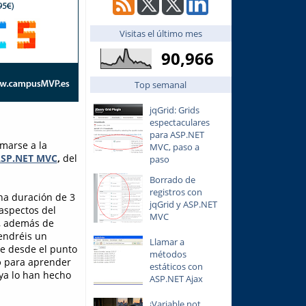
Visitas el último mes
90,966
Top semanal
jqGrid: Grids
espectaculares
para ASP.NET
marse a la
MVC, paso a
 ASP.NET MVC
,
del
paso
Borrado de
registros con
na duración de 3
jqGrid y ASP.NET
aspectos del
MVC
a, además de
tendréis un
Llamar a
te desde el punto
métodos
o
para aprender
estáticos con
 ya lo han hecho
ASP.NET Ajax
¡Variable not