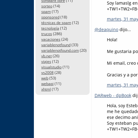
(11)
software libre
Soy lamaslg en
(14)
sorteo
+TW1+TW2+FB
(17)
spam
(18)
sponsored
martes, 31 may
(12)
técnicas de spam
(12)
tecnología
@deaquino
dijo...
(286)
trucos
(24)
Hola!
vacaciones
(33)
variablenotfound
(20)
variablenotfound.com
Me gustaria po
(26)
vb.net
(12)
viajes
Mi email, creo 
(11)
visualstudio
(28)
vs2008
Gracias y a por
(53)
web
(11)
webapi
martes, 31 may
(17)
xhtml
DARweb - dpBook
dij
Hola, soy Este
me he quedado 
ese decimo ani
Soy esteban pu
+TW1+TW2+FB