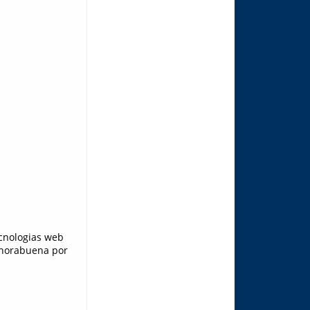
cnologias web
enhorabuena por