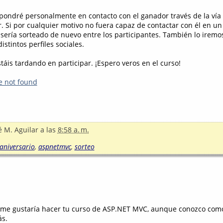
 pondré personalmente en contacto con el ganador través de la vía
r. Si por cualquier motivo no fuera capaz de contactar con él en u
 sería sorteado de nuevo entre los participantes. También lo iremo
distintos perfiles sociales.
áis tardando en participar. ¡Espero veros en el curso!
e not found
é M. Aguilar
a las
8:58 a. m.
aniversario
,
aspnetmvc
,
sorteo
 , me gustaría hacer tu curso de ASP.NET MVC, aunque conozco com
s.