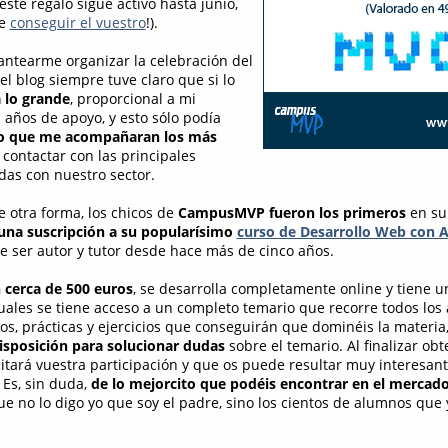
este regalo sigue activo hasta junio,
de
conseguir el vuestro
!).
ntearme organizar la celebración del
l blog siempre tuve claro que si lo
a lo grande
, proporcional a mi
 años de apoyo, y esto sólo podía
o que me acompañaran los más
 contactar con las principales
as con nuestro sector.
 otra forma, los chicos de
CampusMVP fueron los primeros
en su
una suscripción a su popularísimo
curso de Desarrollo Web con
e ser autor y tutor desde hace más de cinco años.
 cerca de 500 euros
, se desarrolla completamente online y tiene u
uales se tiene acceso a un completo temario que recorre todos los 
s, prácticas y ejercicios que conseguirán que dominéis la materi
isposición para solucionar dudas
sobre el temario. Al finalizar ob
ditará vuestra participación y que os puede resultar muy interesan
 Es, sin duda,
de lo mejorcito que podéis encontrar en el mercad
e no lo digo yo que soy el padre, sino los cientos de alumnos que