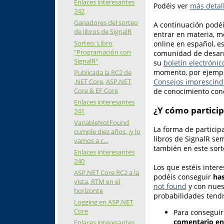
Enlaces interesantes
Podéis ver
más detall
242
Ganadores del sorteo
A continuación podéis
de libros de SignalR
entrar en materia, m
Sorteo: Libro
online en español, e
"Programación con
comunidad de desarr
SignalR"
su
boletín electrónic
momento, por ejemplo
Publicada la RC2 de
.NET Core, ASP.NET
Consejos imprescind
Core & EF Core
de conocimiento conc
Enlaces interesantes
¿Y cómo particip
241
VariableNotFound
La forma de particip
cumple diez años, ¡y lo
libros de SignalR sem
vamos a c...
también en este sort
Enlaces interesantes
240
Los que estéis inter
ASP.NET Core RC2 a la
podéis conseguir
has
vista, RTM en el
not found
y con nues
horizonte
probabilidades tendr
Logging en ASP.NET
Core
Para conseguir
comentario en 
Enlaces interesantes