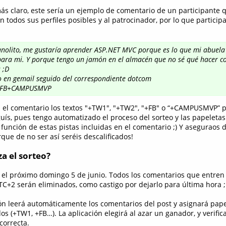
s claro, este sería un ejemplo de comentario de un participante 
 todos sus perfiles posibles y al patrocinador, por lo que participa
anolito, me gustaría aprender ASP.NET MVC porque es lo que mi abuela
ara mi. Y porque tengo un jamón en el almacén que no sé qué hacer con
 ;D
o en gemail seguido del correspondiente dotcom
FB+CAMPUSMVP
en el comentario los textos "+TW1", "+TW2", "+FB" o “+CAMPUSMVP” p
guís, pues tengo automatizado el proceso del sorteo y las papeleta
unción de estas pistas incluidas en el comentario ;) Y aseguraos 
rque de no ser así seréis descalificados!
a el sorteo?
á el próximo domingo 5 de junio. Todos los comentarios que entren 
TC+2 serán eliminados, como castigo por dejarlo para última hora 
ión leerá automáticamente los comentarios del post y asignará pap
dos (+TW1, +FB…). La aplicación elegirá al azar un ganador, y verif
correcta.