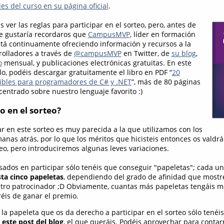
es del curso en su página oficial
.
 ver las reglas para participar en el sorteo, pero, antes de
e gustaría recordaros que
CampusMVP
, líder en formación
stá continuamente ofreciendo información y recursos a la
olladores a través de
@campusMVP
en Twitter, de
su blog
,
o
mensual, y publicaciones electrónicas gratuitas. En este
, podéis descargar gratuitamente el libro en PDF “
20
ibles para programadores de C# y .NET
”, más de 80 páginas
entrado sobre nuestro lenguaje favorito :)
o en el sorteo?
ar en este sorteo es muy parecida a la que utilizamos con los
anas atrás, por lo que los méritos que hicisteis entonces os valdrá
eo, pero introduciremos algunas leves variaciones.
esados en participar sólo tenéis que conseguir "papeletas"; cada u
ta cinco papeletas
, dependiendo del grado de afinidad que mostr
tro patrocinador ;D Obviamente, cuantas más papeletas tengáis m
éis de ganar el premio.
 la papeleta que os da derecho a participar en el sorteo sólo tenéi
este post del blog
, el que queráis. Podéis aprovechar para conta