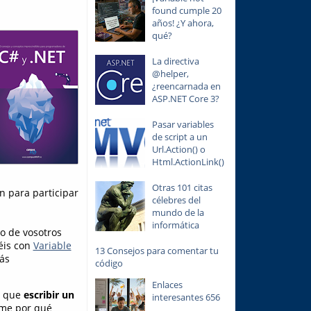
found cumple 20
años! ¿Y ahora,
qué?
La directiva
@helper,
¿reencarnada en
ASP.NET Core 3?
Pasar variables
de script a un
Url.Action() o
Html.ActionLink()
Otras 101 citas
n para participar
célebres del
mundo de la
informática
no de vosotros
éis con
Variable
13 Consejos para comentar tu
ás
código
Enlaces
s que
escribir un
interesantes 656
rme por qué