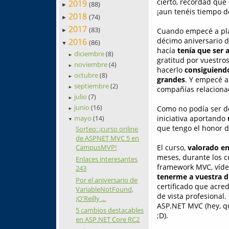
cierto, recordad que 
2019
(88)
►
¡aun tenéis tiempo 
2018
(74)
►
2017
(83)
Cuando empecé a pla
►
décimo aniversario de
2016
(86)
▼
hacía
tenía que ser 
diciembre
(8)
►
gratitud por vuestros
noviembre
(4)
►
hacerlo
consiguiend
octubre
(8)
►
grandes
. Y empecé a
septiembre
(2)
►
compañías relacionad
julio
(7)
►
junio
(16)
Como no podía ser de
►
mayo
iniciativa aportando
(14)
▼
que tengo el honor d
Sorteo: ¡curso online
de ASPNET MVC 5 en
CampusMVP!
El curso,
valorado en
meses, durante los c
Enlaces interesantes
framework MVC, vídeo
243
tenerme a vuestra d
Por el aniversario de
certificado que acre
VariableNotFound,
de vista profesional.
¡O'Reilly ...
ASP.NET MVC (hey, qu
5 cambios destacables
;D).
en ASP.NET Core RC2