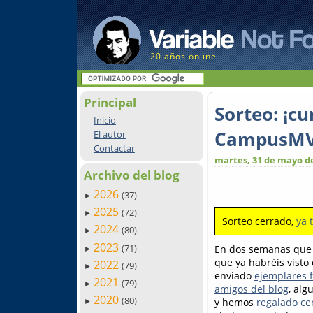
20 años online
Principal
Sorteo: ¡c
Inicio
CampusMV
El autor
Contactar
martes, 31 de mayo d
Archivo del blog
2026
(37)
►
2025
(72)
►
Sorteo cerrado,
ya 
2024
(80)
►
2023
(71)
En dos semanas que 
►
que ya habréis visto
2022
(79)
►
enviado
ejemplares f
2021
(79)
►
amigos del blog
, alg
2020
(80)
y hemos
regalado ce
►