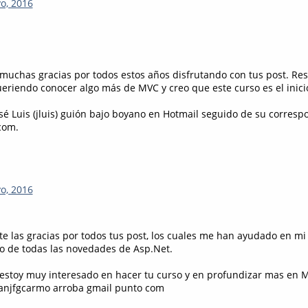
o, 2016
muchas gracias por todos estos años disfrutando con tus post. Res
ueriendo conocer algo más de MVC y creo que este curso es el inici
osé Luis (jluis) guión bajo boyano en Hotmail seguido de su corresp
com.
o, 2016
e las gracias por todos tus post, los cuales me han ayudado en mi 
o de todas las novedades de Asp.Net.
estoy muy interesado en hacer tu curso y en profundizar mas en 
ranjfgcarmo arroba gmail punto com