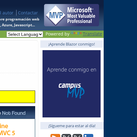
l autor
Contactar
 sobre programación web
Azure, Javascript...
Powered by
Translate
¡Aprende Blazor conmigo!
¡Sígueme para estar al día!