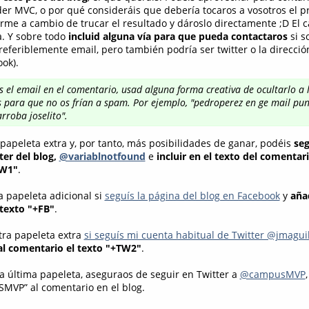
er MVC, o por qué consideráis que debería tocaros a vosotros el p
erme a cambio de trucar el resultado y dároslo directamente ;D El 
a. Y sobre todo
incluid alguna vía para que pueda contactaros
si s
eferiblemente email, pero también podría ser twitter o la direcció
ook).
uís el email en el comentario, usad alguna forma creativa de ocultarlo a 
 para que no os frían a spam. Por ejemplo, "pedroperez en ge mail pun
rroba joselito".
papeleta extra y, por tanto, más posibilidades de ganar, podéis
seg
ter del blog,
@variablnotfound
e
incluir en el texto del comentari
TW1"
.
 papeleta adicional si
seguís la página del blog en Facebook
y
añad
texto "+FB"
.
tra papeleta extra
si seguís mi cuenta habitual de Twitter @jmagui
al comentario el texto "+TW2"
.
na última papeleta, aseguraos de seguir en Twitter a
@campusMVP
MVP” al comentario en el blog.