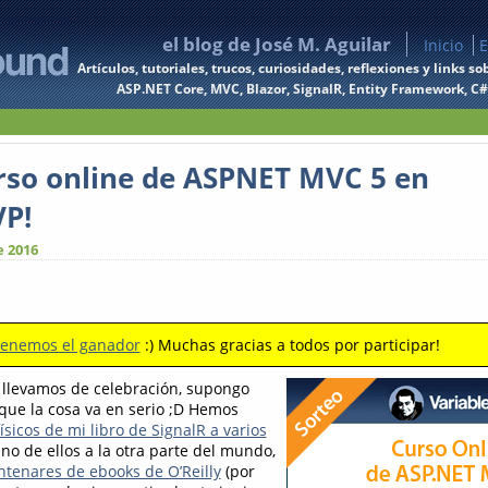
el blog de José M. Aguilar
Inicio
E
Artículos, tutoriales, trucos, curiosidades, reflexiones y links
ASP.NET Core, MVC, Blazor, SignalR, Entity Framework, C#, 
urso online de ASPNET MVC 5 en
P!
e 2016
tenemos el ganador
:) Muchas gracias a todos por participar!
llevamos de celebración, supongo
 que la cosa va en serio ;D Hemos
ísicos de mi libro de SignalR a varios
uno de ellos a la otra parte del mundo,
ntenares de ebooks de O’Reilly
(por