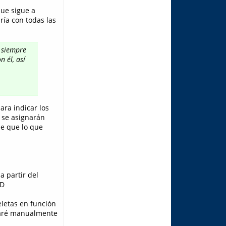
que sigue a
ría con todas las
 siempre
 él, así
ara indicar los
s se asignarán
de que lo que
a partir del
;D
eletas en función
icaré manualmente