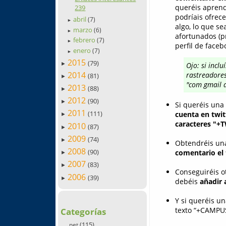
queréis aprend
239
podríais ofrec
abril
(7)
►
algo, lo que se
marzo
(6)
►
afortunados (pr
febrero
(7)
►
perfil de faceb
enero
(7)
►
2015
(79)
►
Ojo: si incl
2014
rastreadores
(81)
►
"com gmail a
2013
(88)
►
2012
(90)
►
Si queréis una 
2011
(111)
cuenta en twit
►
caracteres "+
2010
(87)
►
2009
(74)
►
Obtendréis una
2008
(90)
comentario el 
►
2007
(83)
►
Conseguiréis o
2006
(39)
►
debéis
añadir 
Y si queréis u
texto “+CAMPUS
Categorías
(115)
.net