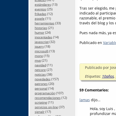
(13)
estándares
Tras ser elegido, me
(25)
eventos
indicado al participa
(12)
frikadas
razonable, el premio
(11)
google
través del blog y los 
(33)
herramientas
(21)
historias
(24)
Pues nada más, ya est
humor
(14)
inocentadas
(32)
javascript
Publicado en
Variabl
(18)
jquery
(13)
microsoft
(15)
mono
(21)
mvp
(11)
navidad
Publicado por
Jos
(27)
netcore
(38)
noticias
Etiquetas:
10años
,
(157)
novedades
(20)
patrones
(14)
personal
59 Comentarios:
(107)
programación
(12)
recomendaciones
lamas
dijo...
(11)
scripting
(37)
servicios on-line
Hola, soy Luis
(17)
signalr
profundizar má