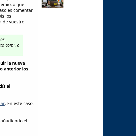
remio, o qué
caso es comentar
ois los
n de vuestro
los
to com", o
uir la nueva
o anterior los
ís al
lar
. En este caso,
, añadiendo el