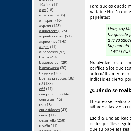
(11)
10años
Para que os quede má
(18)
ajax
Variable Not Found en
(35)
aniversario
papeletas:
(16)
antispam
(153)
asp.net
Hola, soy M
(125)
aspnetcore
ha querido p
(91)
aspnetcoremvc
que ya sabes
(179)
aspnetmvc
Soy manolit
(11)
auges
+TW1+TW2+
(57)
autobombo
(48)
blazor
(29)
No olvidéis incluir 
blazorserver
(30)
perfiles a los que se
blazorwasm
(76)
blogging
automáticamente en f
(38)
buenas prácticas
indicáis es cierto, po
(133)
c#
(11)
c#6
¿Cuándo se realiz
(14)
componentes
(15)
consultas
El sorteo se realizar
(18)
css
sábado a las 23:59 U
(43)
curiosidades
(11)
curso
Ese día, una aplicac
(258)
desarrollo
de los perfiles segui
(11)
diseño
que su papeleta sea 
(621)
enlaces