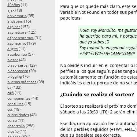
(11)
10años
Para que os quede más claro, este se
(18)
ajax
Variable Not Found en todos sus perfil
(35)
aniversario
papeletas:
(16)
antispam
(153)
asp.net
Hola, soy Manolito, me gusta
(125)
aspnetcore
ha querido para mi. Y porque 
(91)
aspnetcoremvc
que ya sabes ;D
(179)
aspnetmvc
Soy manolito en gemail segu
(11)
auges
+TW1+TW2+FB+CAMPUSMVP
(57)
autobombo
(48)
blazor
(29)
No olvidéis incluir en el comentario
blazorserver
(30)
perfiles a los que seguís, pues tengo
blazorwasm
(76)
blogging
automáticamente en función de estas 
(38)
buenas prácticas
indicáis es cierto, porque de no ser as
(133)
c#
(11)
c#6
¿Cuándo se realiza el sorteo?
(14)
componentes
(15)
consultas
El sorteo se realizará el próximo dom
(18)
css
sábado a las 23:59 UTC+2 serán elimi
(43)
curiosidades
(11)
curso
Ese día, una aplicación leerá automá
(258)
desarrollo
de los perfiles seguidos (+TW1, +FB…)
(11)
diseño
que su papeleta sea correcta.
(621)
enlaces