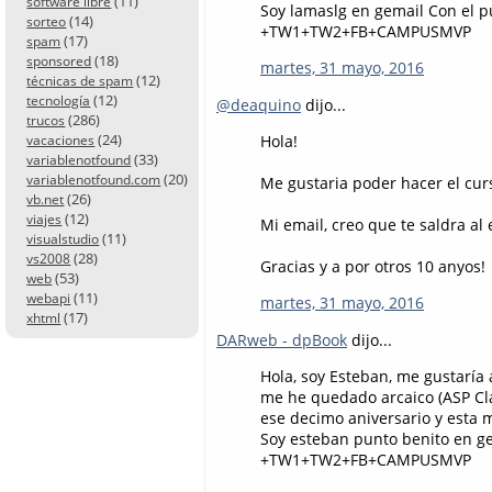
(11)
software libre
Soy lamaslg en gemail Con el 
(14)
sorteo
+TW1+TW2+FB+CAMPUSMVP
(17)
spam
(18)
sponsored
martes, 31 mayo, 2016
(12)
técnicas de spam
(12)
tecnología
@deaquino
dijo...
(286)
trucos
(24)
Hola!
vacaciones
(33)
variablenotfound
(20)
variablenotfound.com
Me gustaria poder hacer el cur
(26)
vb.net
(12)
viajes
Mi email, creo que te saldra al 
(11)
visualstudio
(28)
vs2008
Gracias y a por otros 10 anyos!
(53)
web
(11)
webapi
martes, 31 mayo, 2016
(17)
xhtml
DARweb - dpBook
dijo...
Hola, soy Esteban, me gustarí
me he quedado arcaico (ASP Clá
ese decimo aniversario y esta 
Soy esteban punto benito en g
+TW1+TW2+FB+CAMPUSMVP