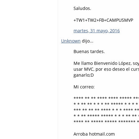
Saludos.
+TW1+TW2+FB+CAMPUSMVP
martes, 31 mayo, 2016
Unknown
dijo...
Buenas tardes.
Me llamo Bienvenido López, soy 
usar MVC, por eso deseo el cur
ganarlo;D
Mi correo:
**** ** ** **** **** ***** ***
* * ** ** * * * ** ***** * * * * 
*** ** ** ** **** * * * **** **
* * ** ***** ***** * * * ** ** *
**** ** ***** ***** ******* **
Arroba hotmail.com