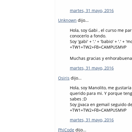
martes, 31 mayo, 2016
Unknown
dijo...
Hola, soy Gabi , el curso me p
conocerlo a fondo.
Soy 'gabi' + '.' + 'babio' + '.' 
+TW1+TW2+FB+CAMPUSMVP
Muchas gracias y enhorabuena
martes, 31 mayo, 2016
Osiris
dijo...
Hola, soy Manolito, me gustar
querido para mi. Y porque teng
sabes ;D
Soy jjvaca en gemail seguido d
+TW1+TW2+FB+CAMPUSMVP
martes, 31 mayo, 2016
PhiCode
dijo...