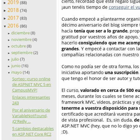
cierto, recordad que este regalo sigue
2019
(88)
►
¡aun tenéis tiempo de
conseguir el v
2018
(74)
►
2017
(83)
Cuando empecé a plantearme organiza
►
décimo aniversario del blog siempre t
2016
(86)
▼
hacía
tenía que ser a lo grande
, prop
diciembre
(8)
►
gratitud por vuestros años de apoyo, 
noviembre
(4)
►
hacerlo
consiguiendo que me acomp
octubre
(8)
►
grandes
. Y empecé a contactar con la
septiembre
(2)
►
compañías relacionadas con nuestro 
julio
(7)
►
junio
(16)
Como no podía ser de otra forma, los
►
mayo
iniciativa aportando
una suscripción
(14)
▼
que tengo el honor de ser autor y tu
Sorteo: ¡curso online
de ASPNET MVC 5 en
CampusMVP!
El curso,
valorado en cerca de 500 e
meses, durante los cuales se tiene a
Enlaces interesantes
framework MVC, vídeos, prácticas y e
243
tenerme a vuestra disposición para
Por el aniversario de
certificado que acreditará vuestra p
VariableNotFound,
de vista profesional. Es, sin duda,
de
¡O'Reilly ...
ASP.NET MVC (hey, que no lo digo yo 
5 cambios destacables
;D).
en ASP.NET Core RC2