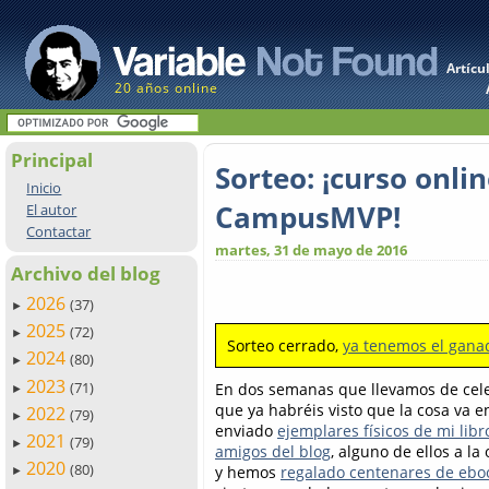
Artícu
20 años online
Principal
Sorteo: ¡curso onl
Inicio
CampusMVP!
El autor
Contactar
martes, 31 de mayo de 2016
Archivo del blog
2026
(37)
►
2025
(72)
►
Sorteo cerrado,
ya tenemos el gana
2024
(80)
►
2023
(71)
En dos semanas que llevamos de cel
►
que ya habréis visto que la cosa va 
2022
(79)
►
enviado
ejemplares físicos de mi libr
2021
(79)
►
amigos del blog
, alguno de ellos a la
2020
(80)
y hemos
regalado centenares de eboo
►