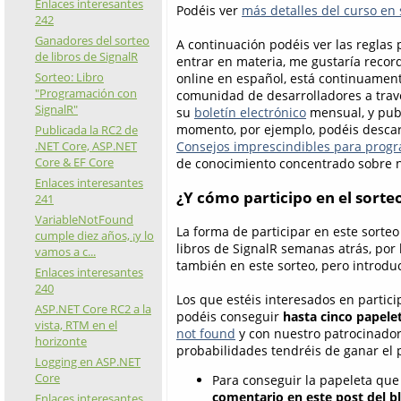
Enlaces interesantes
Podéis ver
más detalles del curso en 
242
Ganadores del sorteo
A continuación podéis ver las reglas p
de libros de SignalR
entrar en materia, me gustaría reco
Sorteo: Libro
online en español, está continuament
"Programación con
comunidad de desarrolladores a tra
SignalR"
su
boletín electrónico
mensual, y publ
momento, por ejemplo, podéis descarg
Publicada la RC2 de
.NET Core, ASP.NET
Consejos imprescindibles para prog
Core & EF Core
de conocimiento concentrado sobre nu
Enlaces interesantes
¿Y cómo participo en el sorte
241
VariableNotFound
La forma de participar en este sorteo
cumple diez años, ¡y lo
libros de SignalR semanas atrás, por 
vamos a c...
también en este sorteo, pero introdu
Enlaces interesantes
240
Los que estéis interesados en partici
ASP.NET Core RC2 a la
podéis conseguir
hasta cinco papele
vista, RTM en el
not found
y con nuestro patrocinado
horizonte
probabilidades tendréis de ganar el 
Logging en ASP.NET
Core
Para conseguir la papeleta que 
comentario en este post del b
Enlaces interesantes