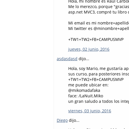
Hola, mi nombre es Raul Carbo
Me lo merezco, porque "gracias 
asp.net MVC3, compré tu libro d
Mi email es mi nombre+apellid
Mi twitter es @minombre+apel
+TW1+TW2+FB+CAMPUSMVP
jueves, 02 junio, 2016
asdasdasd
dijo...
Hola, soy Mario, me gustaría a
sus curso, para posteriores in
+TW1+TW2+FB+CAMPUSMVP
me puede ubicar en:
@mikomadafaka
face: /LaNuit.Miko
un gran saludo a todos los in
viernes, 03 junio, 2016
Diego
dijo...