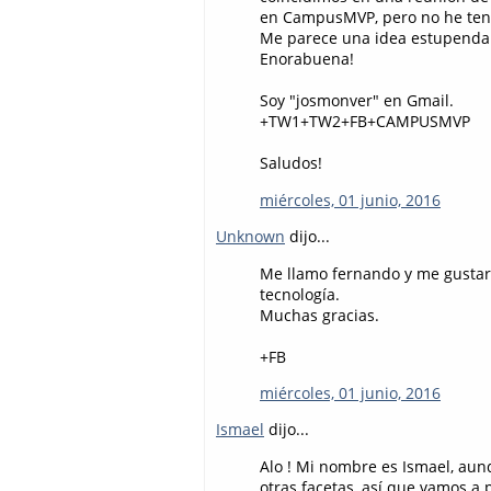
en CampusMVP, pero no he teni
Me parece una idea estupenda l
Enorabuena!
Soy "josmonver" en Gmail.
+TW1+TW2+FB+CAMPUSMVP
Saludos!
miércoles, 01 junio, 2016
Unknown
dijo...
Me llamo fernando y me gustari
tecnología.
Muchas gracias.
+FB
miércoles, 01 junio, 2016
Ismael
dijo...
Alo ! Mi nombre es Ismael, aun
otras facetas, así que vamos 