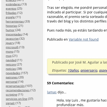
(13)
estándares
Tras ser elegido, me pondré personal
(25)
eventos
indicado al participar. Si por cualqu
(12)
frikadas
razonable, el premio sería sorteado 
(11)
google
través del blog y los distintos perfiles
(33)
herramientas
(21)
historias
(24)
Pues nada más, ya estáis tardando en 
humor
(14)
inocentadas
(32)
javascript
Publicado en
Variable not found
(18)
jquery
(13)
microsoft
(15)
mono
(21)
mvp
(11)
navidad
Publicado por
José M. Aguilar
a la
(27)
netcore
(38)
noticias
Etiquetas:
10años
,
aniversario
,
aspn
(157)
novedades
(20)
patrones
(14)
personal
59 Comentarios:
(107)
programación
(12)
recomendaciones
lamas
dijo...
(11)
scripting
(37)
servicios on-line
Hola, soy Luis , me gustaría h
(17)
signalr
profundizar más.