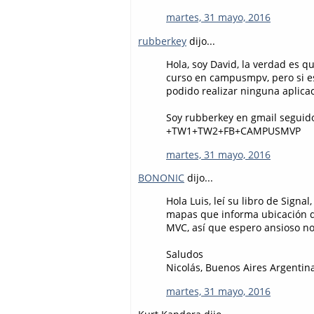
martes, 31 mayo, 2016
rubberkey
dijo...
Hola, soy David, la verdad es 
curso en campusmpv, pero si e
podido realizar ninguna aplica
Soy rubberkey en gmail seguid
+TW1+TW2+FB+CAMPUSMVP
martes, 31 mayo, 2016
BONONIC
dijo...
Hola Luis, leí su libro de Sig
mapas que informa ubicación d
MVC, así que espero ansioso no
Saludos
Nicolás, Buenos Aires Argentin
martes, 31 mayo, 2016