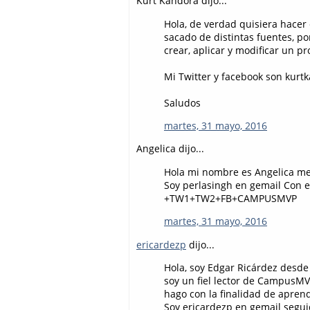
Kurt Kandora dijo...
Hola, de verdad quisiera hacer
sacado de distintas fuentes, p
crear, aplicar y modificar un pr
Mi Twitter y facebook son kurt
Saludos
martes, 31 mayo, 2016
Angelica dijo...
Hola mi nombre es Angelica me
Soy perlasingh en gemail Con 
+TW1+TW2+FB+CAMPUSMVP
martes, 31 mayo, 2016
ericardezp
dijo...
Hola, soy Edgar Ricárdez desd
soy un fiel lector de CampusMVP
hago con la finalidad de apren
Soy ericardezp en gemail segu