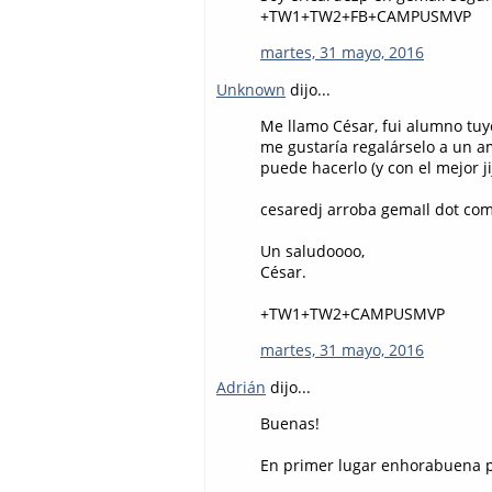
+TW1+TW2+FB+CAMPUSMVP
martes, 31 mayo, 2016
Unknown
dijo...
Me llamo César, fui alumno tuy
me gustaría regalárselo a un am
puede hacerlo (y con el mejor jiji
cesaredj arroba gemaIl dot co
Un saludoooo,
César.
+TW1+TW2+CAMPUSMVP
martes, 31 mayo, 2016
Adrián
dijo...
Buenas!
En primer lugar enhorabuena po