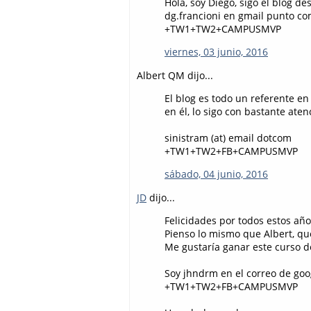
Hola, soy Diego, sigo el blog de
dg.francioni en gmail punto c
+TW1+TW2+CAMPUSMVP
viernes, 03 junio, 2016
Albert QM dijo...
El blog es todo un referente e
en él, lo sigo con bastante at
sinistram (at) email dotcom
+TW1+TW2+FB+CAMPUSMVP
sábado, 04 junio, 2016
JD
dijo...
Felicidades por todos estos año
Pienso lo mismo que Albert, qu
Me gustaría ganar este curso 
Soy jhndrm en el correo de goo
+TW1+TW2+FB+CAMPUSMVP