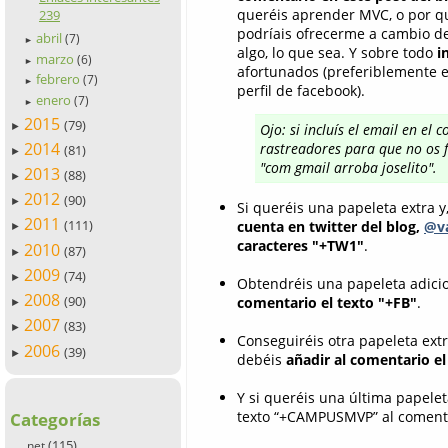
queréis aprender MVC, o por qu
239
podríais ofrecerme a cambio de
abril
(7)
►
algo, lo que sea. Y sobre todo
i
marzo
(6)
►
afortunados (preferiblemente em
febrero
(7)
►
perfil de facebook).
enero
(7)
►
2015
(79)
►
Ojo: si incluís el email en el
2014
rastreadores para que no os f
(81)
►
"com gmail arroba joselito".
2013
(88)
►
2012
(90)
►
Si queréis una papeleta extra y
2011
(111)
cuenta en twitter del blog,
@va
►
caracteres "+TW1"
.
2010
(87)
►
2009
(74)
►
Obtendréis una papeleta adicio
2008
(90)
comentario el texto "+FB"
.
►
2007
(83)
►
Conseguiréis otra papeleta ext
2006
(39)
►
debéis
añadir al comentario e
Y si queréis una última papelet
texto “+CAMPUSMVP” al comenta
Categorías
(115)
.net