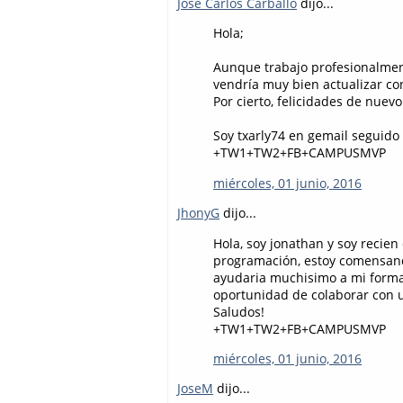
Jose Carlos Carballo
dijo...
Hola;
Aunque trabajo profesionalme
vendría muy bien actualizar co
Por cierto, felicidades de nuevo
Soy txarly74 en gemail seguid
+TW1+TW2+FB+CAMPUSMVP
miércoles, 01 junio, 2016
JhonyG
dijo...
Hola, soy jonathan y soy recien
programación, estoy comensando
ayudaria muchisimo a mi forma
oportunidad de colaborar con us
Saludos!
+TW1+TW2+FB+CAMPUSMVP
miércoles, 01 junio, 2016
JoseM
dijo...