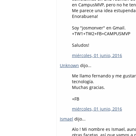
en CampusMVP, pero no he teni
Me parece una idea estupenda l
Enorabuena!
Soy "josmonver" en Gmail.
+TW1+TW2+FB+CAMPUSMVP
Saludos!
miércoles, 01 junio, 2016
Unknown
dijo...
Me llamo fernando y me gustari
tecnología.
Muchas gracias.
+FB
miércoles, 01 junio, 2016
Ismael
dijo...
Alo ! Mi nombre es Ismael, aun
otras facetas, así que vamos 