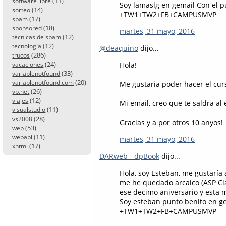
(11)
software libre
Soy lamaslg en gemail Con el 
(14)
sorteo
+TW1+TW2+FB+CAMPUSMVP
(17)
spam
(18)
sponsored
martes, 31 mayo, 2016
(12)
técnicas de spam
(12)
tecnología
@deaquino
dijo...
(286)
trucos
(24)
Hola!
vacaciones
(33)
variablenotfound
(20)
variablenotfound.com
Me gustaria poder hacer el cur
(26)
vb.net
(12)
viajes
Mi email, creo que te saldra al 
(11)
visualstudio
(28)
vs2008
Gracias y a por otros 10 anyos!
(53)
web
(11)
webapi
martes, 31 mayo, 2016
(17)
xhtml
DARweb - dpBook
dijo...
Hola, soy Esteban, me gustarí
me he quedado arcaico (ASP Clá
ese decimo aniversario y esta 
Soy esteban punto benito en g
+TW1+TW2+FB+CAMPUSMVP