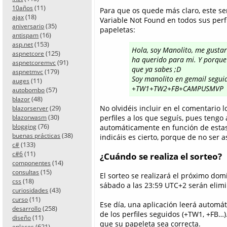
(11)
10años
Para que os quede más claro, este se
(18)
ajax
Variable Not Found en todos sus perfil
(35)
aniversario
papeletas:
(16)
antispam
(153)
asp.net
Hola, soy Manolito, me gusta
(125)
aspnetcore
ha querido para mi. Y porque 
(91)
aspnetcoremvc
que ya sabes ;D
(179)
aspnetmvc
Soy manolito en gemail segu
(11)
auges
+TW1+TW2+FB+CAMPUSMVP
(57)
autobombo
(48)
blazor
(29)
No olvidéis incluir en el comentario
blazorserver
(30)
perfiles a los que seguís, pues tengo
blazorwasm
(76)
blogging
automáticamente en función de estas 
(38)
buenas prácticas
indicáis es cierto, porque de no ser as
(133)
c#
(11)
c#6
¿Cuándo se realiza el sorteo?
(14)
componentes
(15)
consultas
El sorteo se realizará el próximo dom
(18)
css
sábado a las 23:59 UTC+2 serán elimi
(43)
curiosidades
(11)
curso
Ese día, una aplicación leerá automá
(258)
desarrollo
de los perfiles seguidos (+TW1, +FB…)
(11)
diseño
que su papeleta sea correcta.
(621)
enlaces