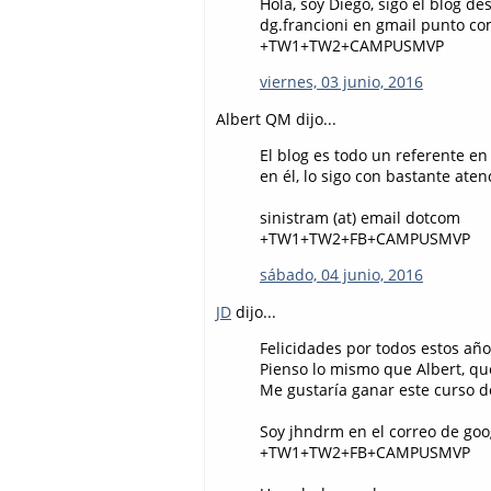
Hola, soy Diego, sigo el blog de
dg.francioni en gmail punto c
+TW1+TW2+CAMPUSMVP
viernes, 03 junio, 2016
Albert QM dijo...
El blog es todo un referente e
en él, lo sigo con bastante at
sinistram (at) email dotcom
+TW1+TW2+FB+CAMPUSMVP
sábado, 04 junio, 2016
JD
dijo...
Felicidades por todos estos año
Pienso lo mismo que Albert, qu
Me gustaría ganar este curso 
Soy jhndrm en el correo de goo
+TW1+TW2+FB+CAMPUSMVP