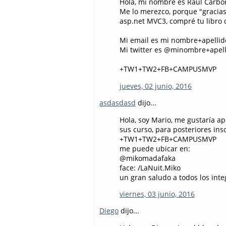
Hola, mi nombre es Raul Carbo
Me lo merezco, porque "gracias 
asp.net MVC3, compré tu libro d
Mi email es mi nombre+apellid
Mi twitter es @minombre+apel
+TW1+TW2+FB+CAMPUSMVP
jueves, 02 junio, 2016
asdasdasd
dijo...
Hola, soy Mario, me gustaría a
sus curso, para posteriores in
+TW1+TW2+FB+CAMPUSMVP
me puede ubicar en:
@mikomadafaka
face: /LaNuit.Miko
un gran saludo a todos los in
viernes, 03 junio, 2016
Diego
dijo...