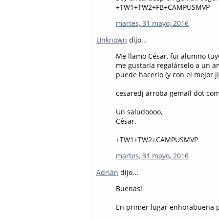
+TW1+TW2+FB+CAMPUSMVP
martes, 31 mayo, 2016
Unknown
dijo...
Me llamo César, fui alumno tuy
me gustaría regalárselo a un am
puede hacerlo (y con el mejor jiji
cesaredj arroba gemaIl dot co
Un saludoooo,
César.
+TW1+TW2+CAMPUSMVP
martes, 31 mayo, 2016
Adrián
dijo...
Buenas!
En primer lugar enhorabuena po