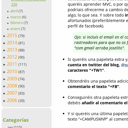
queréis aprender MVC, o por qu
239
podríais ofrecerme a cambio de
abril
(7)
►
algo, lo que sea. Y sobre todo
i
marzo
(6)
►
afortunados (preferiblemente em
febrero
(7)
►
perfil de facebook).
enero
(7)
►
2015
(79)
►
Ojo: si incluís el email en el
2014
rastreadores para que no os f
(81)
►
"com gmail arroba joselito".
2013
(88)
►
2012
(90)
►
Si queréis una papeleta extra y
2011
(111)
cuenta en twitter del blog,
@va
►
caracteres "+TW1"
.
2010
(87)
►
2009
(74)
►
Obtendréis una papeleta adicio
2008
(90)
comentario el texto "+FB"
.
►
2007
(83)
►
Conseguiréis otra papeleta ext
2006
(39)
►
debéis
añadir al comentario e
Y si queréis una última papelet
texto “+CAMPUSMVP” al comenta
Categorías
(115)
.net