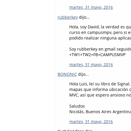
martes, 31 mayo, 2016
rubberkey
dijo...
Hola, soy David, la verdad es 
curso en campusmpv, pero si e
podido realizar ninguna aplica
Soy rubberkey en gmail seguid
+TW1+TW2+FB+CAMPUSMVP
martes, 31 mayo, 2016
BONONIC
dijo...
Hola Luis, leí su libro de Sig
mapas que informa ubicación d
MVC, así que espero ansioso no
Saludos
Nicolás, Buenos Aires Argentin
martes, 31 mayo, 2016