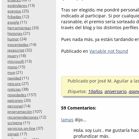
(13)
estándares
Tras ser elegido, me pondré personal
(25)
eventos
indicado al participar. Si por cualqu
(12)
frikadas
razonable, el premio sería sorteado 
(11)
google
través del blog y los distintos perfiles
(33)
herramientas
(21)
historias
(24)
Pues nada más, ya estáis tardando en 
humor
(14)
inocentadas
(32)
javascript
Publicado en
Variable not found
(18)
jquery
(13)
microsoft
(15)
mono
(21)
mvp
(11)
navidad
Publicado por
José M. Aguilar
a la
(27)
netcore
(38)
noticias
Etiquetas:
10años
,
aniversario
,
aspn
(157)
novedades
(20)
patrones
(14)
personal
59 Comentarios:
(107)
programación
(12)
recomendaciones
lamas
dijo...
(11)
scripting
(37)
servicios on-line
Hola, soy Luis , me gustaría h
(17)
signalr
profundizar más.