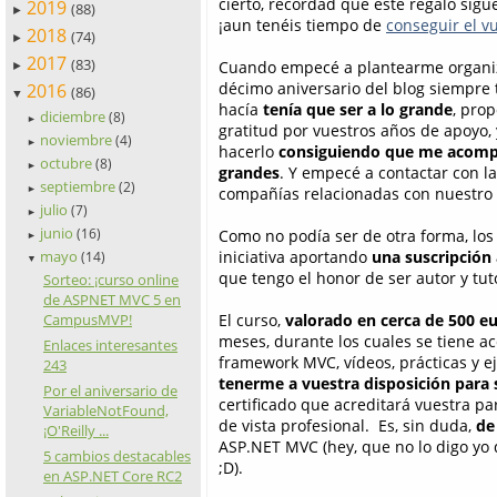
cierto, recordad que este regalo sigue
2019
(88)
►
¡aun tenéis tiempo de
conseguir el v
2018
(74)
►
2017
(83)
Cuando empecé a plantearme organiza
►
décimo aniversario del blog siempre t
2016
(86)
▼
hacía
tenía que ser a lo grande
, prop
diciembre
(8)
►
gratitud por vuestros años de apoyo, 
noviembre
(4)
►
hacerlo
consiguiendo que me acomp
octubre
(8)
►
grandes
. Y empecé a contactar con la
septiembre
(2)
►
compañías relacionadas con nuestro 
julio
(7)
►
junio
(16)
Como no podía ser de otra forma, los
►
mayo
iniciativa aportando
una suscripción
(14)
▼
que tengo el honor de ser autor y tu
Sorteo: ¡curso online
de ASPNET MVC 5 en
CampusMVP!
El curso,
valorado en cerca de 500 e
meses, durante los cuales se tiene a
Enlaces interesantes
framework MVC, vídeos, prácticas y e
243
tenerme a vuestra disposición para
Por el aniversario de
certificado que acreditará vuestra p
VariableNotFound,
de vista profesional. Es, sin duda,
de
¡O'Reilly ...
ASP.NET MVC (hey, que no lo digo yo 
5 cambios destacables
;D).
en ASP.NET Core RC2