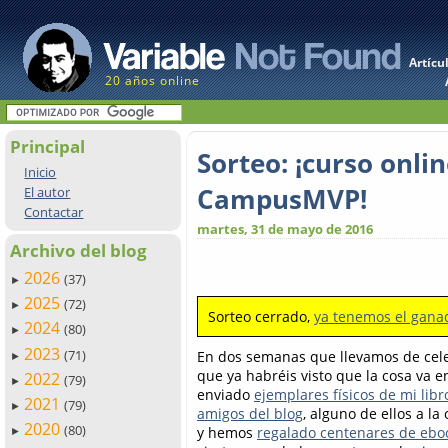
Artícu
20 años online
Principal
Sorteo: ¡curso onl
Inicio
CampusMVP!
El autor
Contactar
martes, 31 de mayo de 2016
Archivo del blog
2026
(37)
►
2025
(72)
►
Sorteo cerrado,
ya tenemos el gana
2024
(80)
►
2023
(71)
En dos semanas que llevamos de cel
►
que ya habréis visto que la cosa va 
2022
(79)
►
enviado
ejemplares físicos de mi libr
2021
(79)
►
amigos del blog
, alguno de ellos a la
2020
(80)
y hemos
regalado centenares de eboo
►