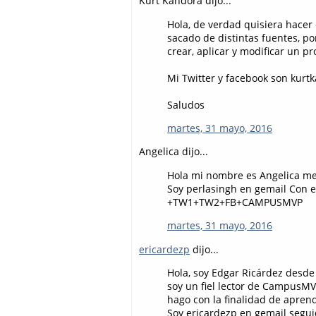
Kurt Kandora dijo...
Hola, de verdad quisiera hacer
sacado de distintas fuentes, p
crear, aplicar y modificar un pr
Mi Twitter y facebook son kurt
Saludos
martes, 31 mayo, 2016
Angelica dijo...
Hola mi nombre es Angelica me
Soy perlasingh en gemail Con 
+TW1+TW2+FB+CAMPUSMVP
martes, 31 mayo, 2016
ericardezp
dijo...
Hola, soy Edgar Ricárdez desd
soy un fiel lector de CampusMVP
hago con la finalidad de apren
Soy ericardezp en gemail segu