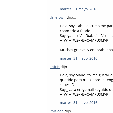
martes, 31 mayo, 2016
Unknown
dijo...
Hola, soy Gabi , el curso me p
conocerlo a fondo.
Soy 'gabi' + '.' + 'babio' + '.' 
+TW1+TW2+FB+CAMPUSMVP
Muchas gracias y enhorabuena
martes, 31 mayo, 2016
Osiris
dijo...
Hola, soy Manolito, me gustar
querido para mi. Y porque teng
sabes ;D
Soy jjvaca en gemail seguido d
+TW1+TW2+FB+CAMPUSMVP
martes, 31 mayo, 2016
PhiCode
dijo...