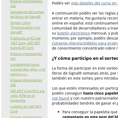
Enlaces interesantes
Podéis ver
más detalles del curso en 
242
Ganadores del sorteo
A continuación podéis ver las reglas p
de libros de SignalR
entrar en materia, me gustaría reco
Sorteo: Libro
online en español, está continuament
"Programación con
comunidad de desarrolladores a tra
SignalR"
su
boletín electrónico
mensual, y publ
momento, por ejemplo, podéis descarg
Publicada la RC2 de
.NET Core, ASP.NET
Consejos imprescindibles para prog
Core & EF Core
de conocimiento concentrado sobre nu
Enlaces interesantes
¿Y cómo participo en el sorte
241
VariableNotFound
La forma de participar en este sorteo
cumple diez años, ¡y lo
libros de SignalR semanas atrás, por 
vamos a c...
también en este sorteo, pero introdu
Enlaces interesantes
240
Los que estéis interesados en partici
ASP.NET Core RC2 a la
podéis conseguir
hasta cinco papele
vista, RTM en el
not found
y con nuestro patrocinado
horizonte
probabilidades tendréis de ganar el 
Logging en ASP.NET
Core
Para conseguir la papeleta que 
comentario en este post del b
Enlaces interesantes