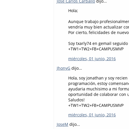
Jose Carlos Carballo
dijo...
Hola;
Aunque trabajo profesionalme
vendría muy bien actualizar co
Por cierto, felicidades de nuevo
Soy txarly74 en gemail seguid
+TW1+TW2+FB+CAMPUSMVP
miércoles, 01 junio, 2016
JhonyG
dijo...
Hola, soy jonathan y soy recien
programación, estoy comensando
ayudaria muchisimo a mi forma
oportunidad de colaborar con us
Saludos!
+TW1+TW2+FB+CAMPUSMVP
miércoles, 01 junio, 2016
JoseM
dijo...