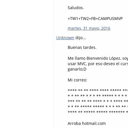
Saludos.
+TW1+TW2+FB+CAMPUSMVP
martes, 31 mayo, 2016
Unknown
dijo...
Buenas tardes.
Me llamo Bienvenido López, soy 
usar MVC, por eso deseo el cur
ganarlo;D
Mi correo:
**** ** ** **** **** ***** ***
* * ** ** * * * ** ***** * * * * 
*** ** ** ** **** * * * **** **
* * ** ***** ***** * * * ** ** *
**** ** ***** ***** ******* **
Arroba hotmail.com