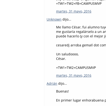
+TW1+TW2+FB+CAMPUSMVP
martes, 31 mayo, 2016
Unknown
dijo...
Me llamo César, fui alumno tuy
me gustaría regalárselo a un am
puede hacerlo (y con el mejor jiji
cesaredj arroba gemaIl dot co
Un saludoooo,
César.
+TW1+TW2+CAMPUSMVP
martes, 31 mayo, 2016
Adrián
dijo...
Buenas!
En primer lugar enhorabuena po