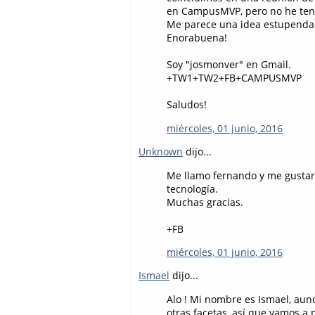
en CampusMVP, pero no he teni
Me parece una idea estupenda l
Enorabuena!
Soy "josmonver" en Gmail.
+TW1+TW2+FB+CAMPUSMVP
Saludos!
miércoles, 01 junio, 2016
Unknown
dijo...
Me llamo fernando y me gustari
tecnología.
Muchas gracias.
+FB
miércoles, 01 junio, 2016
Ismael
dijo...
Alo ! Mi nombre es Ismael, aun
otras facetas, así que vamos 