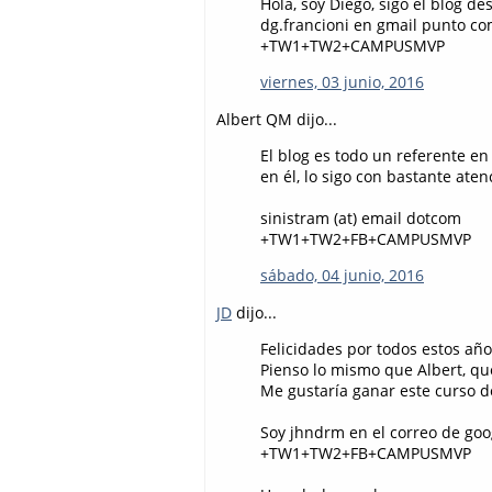
Hola, soy Diego, sigo el blog de
dg.francioni en gmail punto c
+TW1+TW2+CAMPUSMVP
viernes, 03 junio, 2016
Albert QM dijo...
El blog es todo un referente e
en él, lo sigo con bastante at
sinistram (at) email dotcom
+TW1+TW2+FB+CAMPUSMVP
sábado, 04 junio, 2016
JD
dijo...
Felicidades por todos estos año
Pienso lo mismo que Albert, qu
Me gustaría ganar este curso 
Soy jhndrm en el correo de goo
+TW1+TW2+FB+CAMPUSMVP