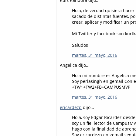
Kurt Kandora dijo...
Hola, de verdad quisiera hacer
sacado de distintas fuentes, p
crear, aplicar y modificar un pr
Mi Twitter y facebook son kurt
Saludos
martes, 31 mayo, 2016
Angelica dijo...
Hola mi nombre es Angelica me
Soy perlasingh en gemail Con 
+TW1+TW2+FB+CAMPUSMVP
martes, 31 mayo, 2016
ericardezp
dijo...
Hola, soy Edgar Ricárdez desd
soy un fiel lector de CampusMVP
hago con la finalidad de apren
Soy ericardezp en gemail segu