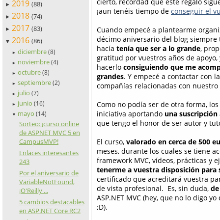
cierto, recordad que este regalo sigue
2019
(88)
►
¡aun tenéis tiempo de
conseguir el v
2018
(74)
►
2017
(83)
Cuando empecé a plantearme organiza
►
décimo aniversario del blog siempre t
2016
(86)
▼
hacía
tenía que ser a lo grande
, prop
diciembre
(8)
►
gratitud por vuestros años de apoyo, 
noviembre
(4)
►
hacerlo
consiguiendo que me acomp
octubre
(8)
►
grandes
. Y empecé a contactar con la
septiembre
(2)
►
compañías relacionadas con nuestro 
julio
(7)
►
junio
(16)
Como no podía ser de otra forma, los
►
mayo
iniciativa aportando
una suscripción
(14)
▼
que tengo el honor de ser autor y tu
Sorteo: ¡curso online
de ASPNET MVC 5 en
CampusMVP!
El curso,
valorado en cerca de 500 e
meses, durante los cuales se tiene a
Enlaces interesantes
framework MVC, vídeos, prácticas y e
243
tenerme a vuestra disposición para
Por el aniversario de
certificado que acreditará vuestra p
VariableNotFound,
de vista profesional. Es, sin duda,
de
¡O'Reilly ...
ASP.NET MVC (hey, que no lo digo yo 
5 cambios destacables
;D).
en ASP.NET Core RC2