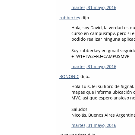
martes, 31 mayo, 2016
rubberkey
dijo...
Hola, soy David, la verdad es 
curso en campusmpv, pero si e
podido realizar ninguna aplica
Soy rubberkey en gmail seguid
+TW1+TW2+FB+CAMPUSMVP
martes, 31 mayo, 2016
BONONIC
dijo...
Hola Luis, leí su libro de Sig
mapas que informa ubicación d
MVC, así que espero ansioso no
Saludos
Nicolás, Buenos Aires Argentin
martes, 31 mayo, 2016