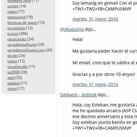
(11)
software libre
Soy lamaslg en gemail Con el 
(14)
sorteo
+TW1+TW2+FB+CAMPUSMVP
(17)
spam
(18)
sponsored
martes, 31 mayo, 2016
(12)
técnicas de spam
(12)
tecnología
@deaquino
dijo...
(286)
trucos
(24)
Hola!
vacaciones
(33)
variablenotfound
(20)
variablenotfound.com
Me gustaria poder hacer el cur
(26)
vb.net
(12)
viajes
Mi email, creo que te saldra al 
(11)
visualstudio
(28)
vs2008
Gracias y a por otros 10 anyos!
(53)
web
(11)
webapi
martes, 31 mayo, 2016
(17)
xhtml
DARweb - dpBook
dijo...
Hola, soy Esteban, me gustarí
me he quedado arcaico (ASP Clá
ese decimo aniversario y esta 
Soy esteban punto benito en g
+TW1+TW2+FB+CAMPUSMVP