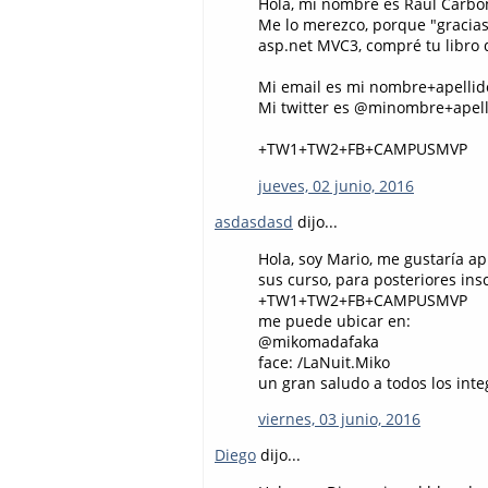
Hola, mi nombre es Raul Carbo
Me lo merezco, porque "gracias 
asp.net MVC3, compré tu libro d
Mi email es mi nombre+apellid
Mi twitter es @minombre+apel
+TW1+TW2+FB+CAMPUSMVP
jueves, 02 junio, 2016
asdasdasd
dijo...
Hola, soy Mario, me gustaría a
sus curso, para posteriores in
+TW1+TW2+FB+CAMPUSMVP
me puede ubicar en:
@mikomadafaka
face: /LaNuit.Miko
un gran saludo a todos los in
viernes, 03 junio, 2016
Diego
dijo...