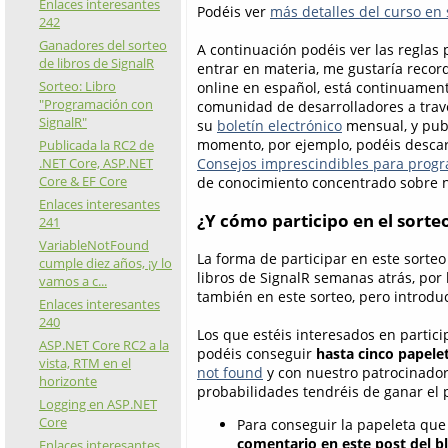
Enlaces interesantes
Podéis ver
más detalles del curso en 
242
Ganadores del sorteo
A continuación podéis ver las reglas p
de libros de SignalR
entrar en materia, me gustaría reco
Sorteo: Libro
online en español, está continuament
"Programación con
comunidad de desarrolladores a tra
SignalR"
su
boletín electrónico
mensual, y publ
momento, por ejemplo, podéis descarg
Publicada la RC2 de
.NET Core, ASP.NET
Consejos imprescindibles para prog
Core & EF Core
de conocimiento concentrado sobre nu
Enlaces interesantes
¿Y cómo participo en el sorte
241
VariableNotFound
La forma de participar en este sorteo
cumple diez años, ¡y lo
libros de SignalR semanas atrás, por 
vamos a c...
también en este sorteo, pero introdu
Enlaces interesantes
240
Los que estéis interesados en partici
ASP.NET Core RC2 a la
podéis conseguir
hasta cinco papele
vista, RTM en el
not found
y con nuestro patrocinado
horizonte
probabilidades tendréis de ganar el 
Logging en ASP.NET
Core
Para conseguir la papeleta que 
comentario en este post del b
Enlaces interesantes