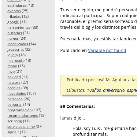
(13)
estándares
Tras ser elegido, me pondré personal
(25)
eventos
indicado al participar. Si por cualqu
(12)
frikadas
razonable, el premio sería sorteado 
(11)
google
través del blog y los distintos perfiles
(33)
herramientas
(21)
historias
(24)
Pues nada más, ya estáis tardando en 
humor
(14)
inocentadas
(32)
javascript
Publicado en
Variable not found
(18)
jquery
(13)
microsoft
(15)
mono
(21)
mvp
(11)
navidad
Publicado por
José M. Aguilar
a la
(27)
netcore
(38)
noticias
Etiquetas:
10años
,
aniversario
,
aspn
(157)
novedades
(20)
patrones
(14)
personal
59 Comentarios:
(107)
programación
(12)
recomendaciones
lamas
dijo...
(11)
scripting
(37)
servicios on-line
Hola, soy Luis , me gustaría h
(17)
signalr
profundizar más.