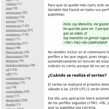
(11)
10años
Para que os quede más claro, este se
(18)
ajax
Variable Not Found en todos sus perfil
(35)
aniversario
papeletas:
(16)
antispam
(153)
asp.net
Hola, soy Manolito, me gusta
(125)
aspnetcore
ha querido para mi. Y porque 
(91)
aspnetcoremvc
que ya sabes ;D
(179)
aspnetmvc
Soy manolito en gemail segu
(11)
auges
+TW1+TW2+FB+CAMPUSMVP
(57)
autobombo
(48)
blazor
(29)
No olvidéis incluir en el comentario
blazorserver
(30)
perfiles a los que seguís, pues tengo
blazorwasm
(76)
blogging
automáticamente en función de estas 
(38)
buenas prácticas
indicáis es cierto, porque de no ser as
(133)
c#
(11)
c#6
¿Cuándo se realiza el sorteo?
(14)
componentes
(15)
consultas
El sorteo se realizará el próximo dom
(18)
css
sábado a las 23:59 UTC+2 serán elimi
(43)
curiosidades
(11)
curso
Ese día, una aplicación leerá automá
(258)
desarrollo
de los perfiles seguidos (+TW1, +FB…)
(11)
diseño
que su papeleta sea correcta.
(621)
enlaces