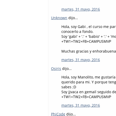
martes, 31 mayo, 2016
Unknown
dijo...
Hola, soy Gabi , el curso me p
conocerlo a fondo.
Soy 'gabi' + '.' + 'babio' + '.' 
+TW1+TW2+FB+CAMPUSMVP
Muchas gracias y enhorabuena
martes, 31 mayo, 2016
Osiris
dijo...
Hola, soy Manolito, me gustar
querido para mi. Y porque teng
sabes ;D
Soy jjvaca en gemail seguido d
+TW1+TW2+FB+CAMPUSMVP
martes, 31 mayo, 2016
PhiCode
dijo...