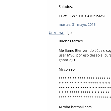
Saludos.
+TW1+TW2+FB+CAMPUSMVP
martes, 31 mayo, 2016
Unknown
dijo...
Buenas tardes.
Me llamo Bienvenido López, soy 
usar MVC, por eso deseo el cur
ganarlo;D
Mi correo:
**** ** ** **** **** ***** ***
* * ** ** * * * ** ***** * * * * 
*** ** ** ** **** * * * **** **
* * ** ***** ***** * * * ** ** *
**** ** ***** ***** ******* **
Arroba hotmail.com