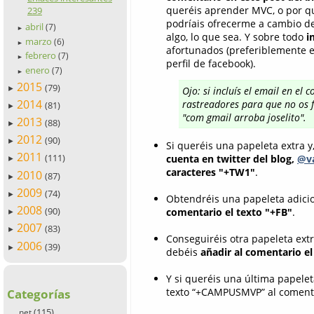
queréis aprender MVC, o por qu
239
podríais ofrecerme a cambio de
abril
(7)
►
algo, lo que sea. Y sobre todo
i
marzo
(6)
►
afortunados (preferiblemente em
febrero
(7)
►
perfil de facebook).
enero
(7)
►
2015
(79)
►
Ojo: si incluís el email en el
2014
rastreadores para que no os f
(81)
►
"com gmail arroba joselito".
2013
(88)
►
2012
(90)
►
Si queréis una papeleta extra y
2011
(111)
cuenta en twitter del blog,
@va
►
caracteres "+TW1"
.
2010
(87)
►
2009
(74)
►
Obtendréis una papeleta adicio
2008
(90)
comentario el texto "+FB"
.
►
2007
(83)
►
Conseguiréis otra papeleta ext
2006
(39)
►
debéis
añadir al comentario e
Y si queréis una última papelet
texto “+CAMPUSMVP” al comenta
Categorías
(115)
.net