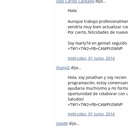
Jose Carlos Carballo
dijo...
Hola;
Aunque trabajo profesionalme
vendría muy bien actualizar co
Por cierto, felicidades de nuevo
Soy txarly74 en gemail seguid
+TW1+TW2+FB+CAMPUSMVP
miércoles, 01 junio, 2016
JhonyG
dijo...
Hola, soy jonathan y soy recien
programación, estoy comensando
ayudaria muchisimo a mi forma
oportunidad de colaborar con us
Saludos!
+TW1+TW2+FB+CAMPUSMVP
miércoles, 01 junio, 2016
JoseM
dijo...