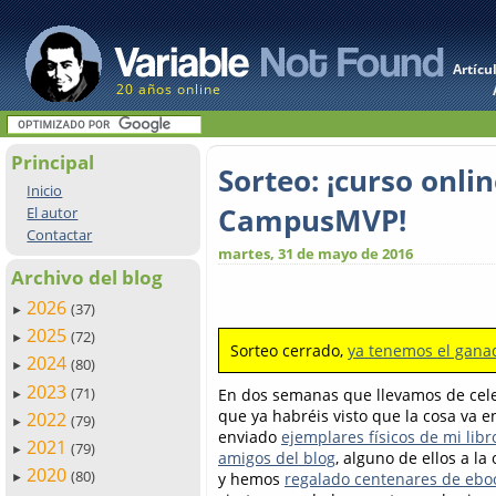
Artícu
20 años online
Principal
Sorteo: ¡curso onl
Inicio
CampusMVP!
El autor
Contactar
martes, 31 de mayo de 2016
Archivo del blog
2026
(37)
►
2025
(72)
►
Sorteo cerrado,
ya tenemos el gana
2024
(80)
►
2023
(71)
En dos semanas que llevamos de cel
►
que ya habréis visto que la cosa va 
2022
(79)
►
enviado
ejemplares físicos de mi libr
2021
(79)
►
amigos del blog
, alguno de ellos a la
2020
(80)
y hemos
regalado centenares de eboo
►