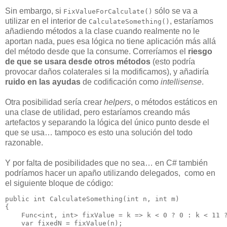
Sin embargo, si
sólo se va a
FixValueForCalculate()
utilizar en el interior de
, estaríamos
CalculateSomething()
añadiendo métodos a la clase cuando realmente no le
aportan nada, pues esa lógica no tiene aplicación más allá
del método desde que la consume. Correríamos el
riesgo
de que se usara desde otros métodos
(esto podría
provocar daños colaterales si la modificamos), y añadiría
ruido en las ayudas
de codificación como
intellisense
.
Otra posibilidad sería crear
helpers
, o métodos estáticos en
una clase de utilidad, pero estaríamos creando más
artefactos y separando la lógica del único punto desde el
que se usa… tampoco es esto una solución del todo
razonable.
Y por falta de posibilidades que no sea… en C# también
podríamos hacer un apaño utilizando delegados, como en
el siguiente bloque de código:
public int CalculateSomething(int n, int m)

{

    Func<int, int> fixValue = k => k < 0 ? 0 : k < 11 ?
    var fixedN = fixValue(n);
