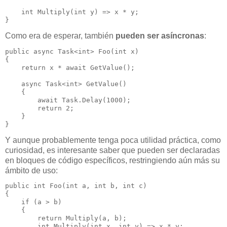
    int Multiply(int y) => x * y;

}
Como era de esperar, también
pueden ser asíncronas
:
public async Task<int> Foo(int x)

{

    return x * await GetValue();

    async Task<int> GetValue()

    {

        await Task.Delay(1000);

        return 2;

    }

}
Y aunque probablemente tenga poca utilidad práctica, como
curiosidad, es interesante saber que pueden ser declaradas
en bloques de código específicos, restringiendo aún más su
ámbito de uso:
public int Foo(int a, int b, int c)

{

    if (a > b)

    {

        return Multiply(a, b);

        int Multiply(int x, int y) => x * y;
