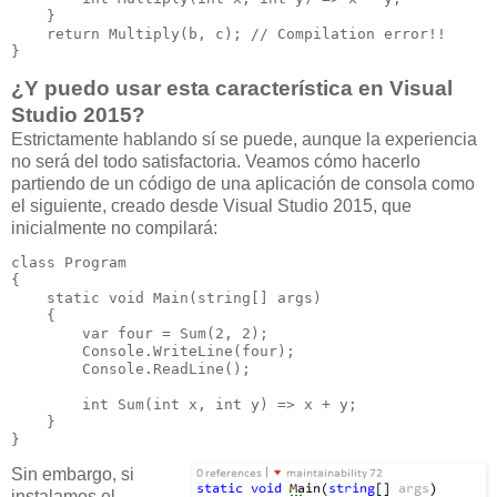
    }

    return Multiply(b, c); // Compilation error!!

}
¿Y puedo usar esta característica en Visual
Studio 2015?
Estrictamente hablando sí se puede, aunque la experiencia
no será del todo satisfactoria. Veamos cómo hacerlo
partiendo de un código de una aplicación de consola como
el siguiente, creado desde Visual Studio 2015, que
inicialmente no compilará:
class Program

{

    static void Main(string[] args)

    {

        var four = Sum(2, 2);

        Console.WriteLine(four);

        Console.ReadLine();

        int Sum(int x, int y) => x + y;

    }

}
Sin embargo, si
instalamos el