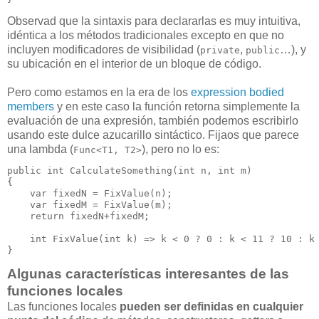
Observad que la sintaxis para declararlas es muy intuitiva,
idéntica a los métodos tradicionales excepto en que no
incluyen modificadores de visibilidad (
,
…), y
private
public
su ubicación en el interior de un bloque de código.
Pero como estamos en la era de los
expression bodied
members
y en este caso la función retorna simplemente la
evaluación de una expresión, también podemos escribirlo
usando este dulce azucarillo sintáctico. Fijaos que parece
una lambda (
), pero no lo es:
Func<T1, T2>
public int CalculateSomething(int n, int m)

{

    var fixedN = FixValue(n);

    var fixedM = FixValue(m);

    return fixedN+fixedM;

    int FixValue(int k) => k < 0 ? 0 : k < 11 ? 10 : k 
}
Algunas características interesantes de las
funciones locales
Las funciones locales
pueden ser definidas en cualquier