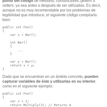
punto del código
de métodos, constructores,
getters
o
setters
, ya sea antes o después de ser utilizadas. Es decir,
aunque no es muy recomendable por los problemas de
legibilidad que introduce, el siguiente código compilaría
bien:
public int Foo()

{

    var x = Bar(); 

    int Bar()      

    {

        ...

    }

    var y = Bar(); 

    return x + y;

}
Dado que se encuentran en un ámbito concreto,
pueden
capturar variables de éste y utilizarlas en su interior
,
como en el siguiente ejemplo:
public int Foo()

{

    var x = 2;

    return Multiply(3); // Returns 6
