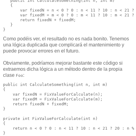
   public int CalculateSomething(int n, int m)

   {

       var fixedN = n < 0 ? 0 : n < 11 ? 10 : n < 21 ? 
       var fixedM = m < 0 ? 0 : m < 11 ? 10 : m < 21 ? 
       return fixedN + fixedM;

   }

}
Como podéis ver, el resultado no es nada bonito. Tenemos
una lógica duplicada que complicará el mantenimiento y
puede provocar errores en el futuro.
Obviamente, podríamos mejorar bastante este código si
extraemos dicha lógica a un método dentro de la propia
clase
:
Foo
public int CalculateSomething(int n, int m)

{

    var fixedN = FixValueForCalculate(n);

    var fixedM = FixValueForCalculate(m);

    return fixedN + fixedM;

}

private int FixValueForCalculate(int n)

{ 

    return n < 0 ? 0 : n < 11 ? 10 : n < 21 ? 20 : n % 
}