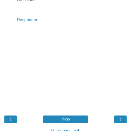
Responder
‹
›
Inicio
Ver versión web