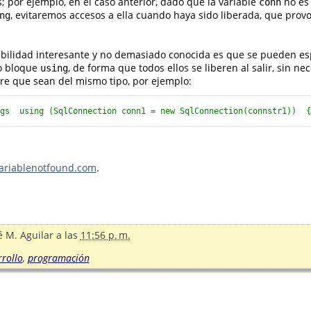
; por ejemplo, en el caso anterior, dado que la variable
no es 
conn
, evitaremos accesos a ella cuando haya sido liberada, que provo
ng
sibilidad interesante y no demasiado conocida es que se pueden esp
o bloque
, de forma que todos ellos se liberen al salir, sin n
using
re que sean del mismo tipo, por ejemplo:
ngs  using (SqlConnection conn1 = new SqlConnection(connstr1))  
riablenotfound.com
.
é M. Aguilar
a las
11:56 p. m.
rollo
,
programación