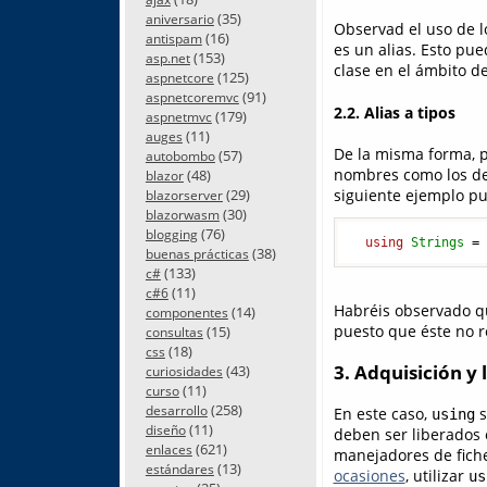
(35)
aniversario
Observad el uso de lo
(16)
antispam
es un alias. Esto pue
(153)
asp.net
clase en el ámbito de
(125)
aspnetcore
(91)
aspnetcoremvc
2.2. Alias a tipos
(179)
aspnetmvc
(11)
auges
De la misma forma, po
(57)
autobombo
nombres como los des
(48)
blazor
siguiente ejemplo pu
(29)
blazorserver
(30)
blazorwasm
(76)
blogging
using
Strings
=
(38)
buenas prácticas
(133)
c#
(11)
c#6
Habréis observado que
(14)
componentes
puesto que éste no r
(15)
consultas
(18)
css
3. Adquisición y 
(43)
curiosidades
(11)
curso
(258)
desarrollo
En este caso,
s
using
(11)
diseño
deben ser liberados 
(621)
enlaces
manejadores de fiche
(13)
estándares
ocasiones
, utilizar
us