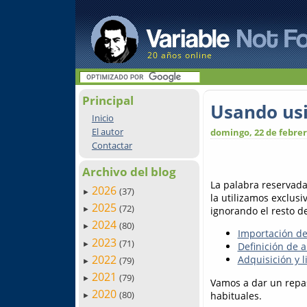
20 años online
Principal
Usando usi
Inicio
El autor
domingo, 22 de febrer
Contactar
Archivo del blog
La palabra reservad
2026
(37)
►
la utilizamos exclus
2025
(72)
ignorando el resto d
►
2024
(80)
►
Importación d
2023
(71)
►
Definición de a
2022
Adquisición y 
(79)
►
2021
(79)
►
Vamos a dar un repas
2020
(80)
habituales.
►