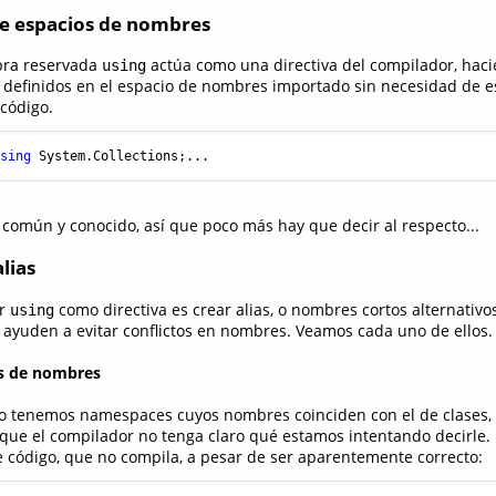
de espacios de nombres
abra reservada
actúa como una directiva del compilador, hac
using
s definidos en el espacio de nombres importado sin necesidad de es
 código.
using
 System.Collections;...
común y conocido, así que poco más hay que decir al respecto...
alias
ar
como directiva es crear alias, o nombres cortos alternativ
using
e ayuden a evitar conflictos en nombres. Veamos cada uno de ellos.
os de nombres
o tenemos namespaces cuyos nombres coinciden con el de clases, 
que el compilador no tenga claro qué estamos intentando decirle. 
e código, que no compila, a pesar de ser aparentemente correcto: