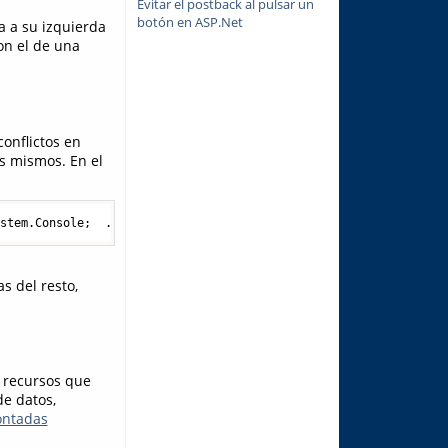
Evitar el postback al pulsar un
botón en ASP.Net
a a su izquierda
on el de una
conflictos en
s mismos. En el
ystem.Console;  ...  
Strings
s
=
new
Strings
(); 
// 's' es un Str
s del resto,
r recursos que
de datos,
ontadas