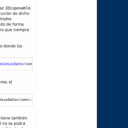
faz
,
IDisposable
ecución de dicho
étodos
sido de forma
ura que siempre
so donde los
goConLosDatos
(conn);  }  
// Al llegar aquí, la conexión está lib
nte, el
onLosDatos(conn);  }  
finally
  {    
if
 (conn != 
null
)      ((IDi
 tiene también
l no se podrá