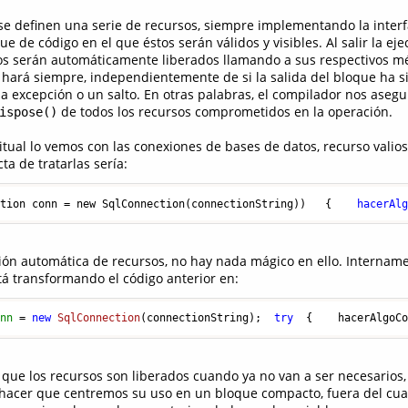
e definen una serie de recursos, siempre implementando la inter
ue de código en el que éstos serán válidos y visibles. Al salir la ej
sos serán automáticamente liberados llamando a sus respectivos m
e hará siempre, independientemente de si la salida del bloque ha 
a excepción o un salto. En otras palabras, el compilador nos aseg
de todos los recursos comprometidos en la operación.
ispose()
ual lo vemos con las conexiones de bases de datos, recurso valio
ta de tratarlas sería:
ction conn = new SqlConnection(connectionString))   {    
hacerAl
ción automática de recursos, no hay nada mágico en ello. Intername
á transformando el código anterior en:
onn
=
new
SqlConnection
(connectionString);  
try
  {    hacerAlgoC
ue los recursos son liberados cuando ya no van a ser necesarios,
l hacer que centremos su uso en un bloque compacto, fuera del cua