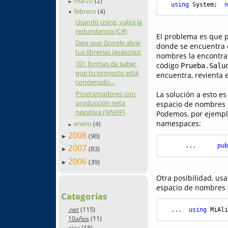
marzo
(2)
►
using
 System;  
febrero
(4)
▼
Usando using, valga la
redundancia (C#)
El problema es que p
Deja que Google aloje
donde se encuentra d
tus librerías javascript
nombres la encontrar
101 formas de saber
código
Prueba.Salu
que tu proyecto está
encuentra, revienta 
condenado...
Programadores con
La solución a esto es
producción neta
espacio de nombres o
negativa (NNPP)
Podemos, por ejemplo,
namespaces:
enero
(4)
►
2008
(90)
►
      ...      
pu
2007
(83)
►
2006
(39)
►
Otra posibilidad, u
espacio de nombres co
Categorías
(115)
.net
  ...  
using
 MiAl
(11)
10años
(18)
ajax