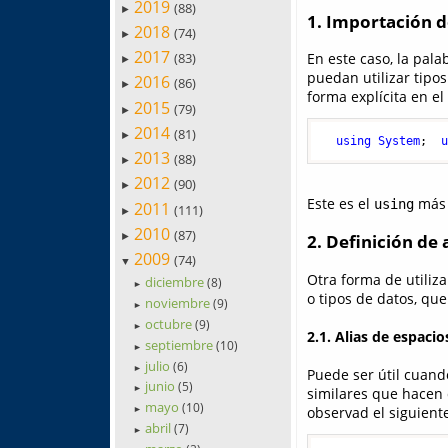
2019
(88)
►
1. Importación 
2018
(74)
►
2017
(83)
En este caso, la pal
►
puedan utilizar tipo
2016
(86)
►
forma explícita en el
2015
(79)
►
2014
(81)
►
using
System
;  
2013
(88)
►
2012
(90)
►
Este es el
más 
using
2011
(111)
►
2010
(87)
►
2. Definición de 
2009
(74)
▼
Otra forma de utiliz
diciembre
(8)
►
o tipos de datos, qu
noviembre
(9)
►
octubre
(9)
►
2.1. Alias de espaci
septiembre
(10)
►
julio
(6)
►
Puede ser útil cuand
junio
(5)
►
similares que hacen 
mayo
(10)
observad el siguient
►
abril
(7)
►