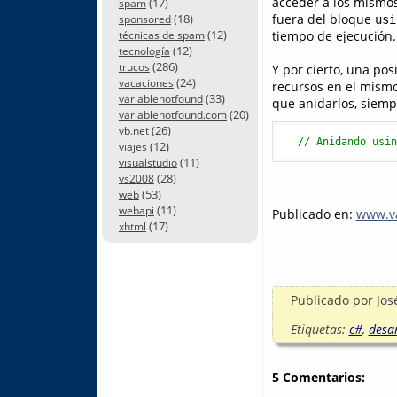
acceder a los mismos
(17)
spam
fuera del bloque
(18)
usi
sponsored
(12)
tiempo de ejecución.
técnicas de spam
(12)
tecnología
(286)
trucos
Y por cierto, una po
(24)
vacaciones
recursos en el mism
(33)
variablenotfound
que anidarlos, siemp
(20)
variablenotfound.com
(26)
vb.net
// Anidando usi
(12)
viajes
(11)
visualstudio
(28)
vs2008
(53)
web
(11)
webapi
Publicado en:
www.va
(17)
xhtml
Publicado por
Jos
Etiquetas:
c#
,
desar
5 Comentarios: