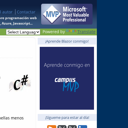
l autor
Contactar
 sobre programación web
Azure, Javascript...
Powered by
Translate
¡Aprende Blazor conmigo!
s
¡Sígueme para estar al día!
uellas menos