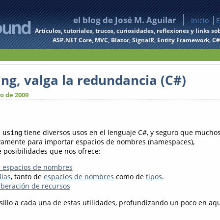
el blog de José M. Aguilar
Inicio
E
Artículos, tutoriales, trucos, curiosidades, reflexiones y links
ASP.NET Core, MVC, Blazor, SignalR, Entity Framework, C#, 
ng, valga la redundancia (C#)
o de 2009
a
tiene diversos usos en el lenguaje C#, y seguro que mucho
using
ivamente para importar espacios de nombres (namespaces),
e posibilidades que nos ofrece:
e espacios de nombres
lias
, tanto de
espacios de nombres
como de
tipos
.
liberación de recursos
illo a cada una de estas utilidades, profundizando un poco en aq