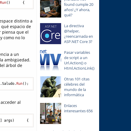
Run
()
      {        Console.WriteLine(
"hola"
);      }    }  }  
found cumple 20
años! ¿Y ahora,
qué?
space distinto a
La directiva
n qué espacio de
@helper,
r piensa que el
¿reencarnada en
 y como no lo
ASP.NET Core 3?
Pasar variables
encia a un
de script a un
 la ambigüedad.
Url.Action() o
del árbol de
Html.ActionLink()
Otras 101 citas
a
.Saludo.
Run
();        Console.
ReadLine
();      }      ...
célebres del
mundo de la
informática
 acceder al
Enlaces
interesantes 656
[] args)
{        MiAlias::Prueba.Saludo.
Run
();        Cons