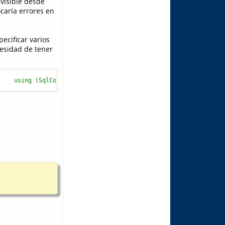
visible desde
caría errores en
ecificar varios
ecesidad de tener
{    using (SqlConnection conn2 = new SqlConnection(connstr2))  