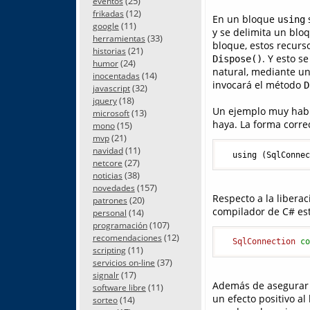
(25)
eventos
(12)
frikadas
En un bloque
s
using
(11)
google
y se delimita un bloq
(33)
herramientas
bloque, estos recur
(21)
historias
. Y esto s
Dispose()
(24)
humor
natural, mediante un
(14)
inocentadas
invocará el método
D
(32)
javascript
(18)
jquery
Un ejemplo muy habit
(13)
microsoft
haya. La forma correc
(15)
mono
(21)
mvp
(11)
navidad
  using (SqlConne
(27)
netcore
(38)
noticias
(157)
novedades
Respecto a la libera
(20)
patrones
compilador de C# est
(14)
personal
(107)
programación
(12)
recomendaciones
SqlConnection
c
(11)
scripting
(37)
servicios on-line
(17)
signalr
Además de asegurar q
(11)
software libre
un efecto positivo a
(14)
sorteo