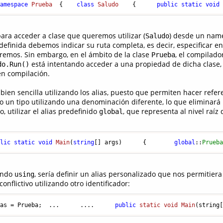
namespace
Prueba
  {    
class
Saludo
    {      
public
static
void
ara acceder a clase que queremos utilizar (
) desde un name
Saludo
efinida debemos indicar su ruta completa, es decir, especificar e
emos. Sin embargo, en el ámbito de la clase
, el compilado
Prueba
está intentando acceder a una propiedad de dicha clase,
do.Run()
en compilación.
 bien sencilla utilizando los alias, puesto que permiten hacer refer
 un tipo utilizando una denominación diferente, lo que eliminará
 utilizar el alias predefinido
, que representa al nivel raíz 
global
blic
static
void
Main
(
string
[] args)      {        
global
::
Prueb
sando
, sería definir un alias personalizado que nos permitiera
using
nflictivo utilizando otro identificador:
ias = Prueba;  ...      ....      
public
static
void
Main
(string