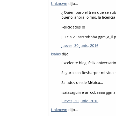
Unknown
dijo...
¿ Quien paro el tren que se sub
bueno, ahora lo mio, la licenci
Felicidades !!!
j u c a v i arrrrobbba ggm_a_il
jueves, 30 junio, 2016
isaias
dijo...
Excelente blog, feliz aniversario
Seguro con Resharper mi vida s
Saludos desde México...
isaiasaguirre arroobaaaa ggmai
jueves, 30 junio, 2016
Unknown
dijo...