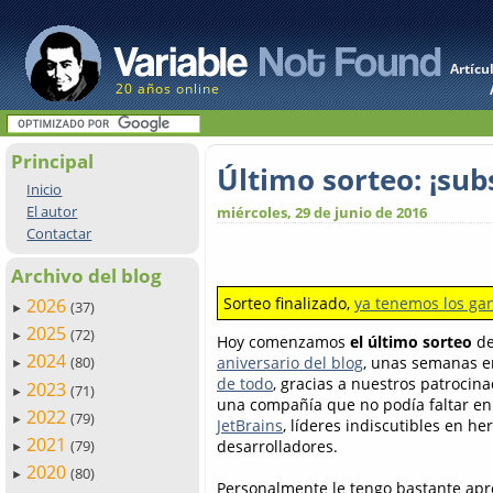
Artícu
20 años online
Principal
Último sorteo: ¡sub
Inicio
El autor
miércoles, 29 de junio de 2016
Contactar
Archivo del blog
Sorteo finalizado,
ya tenemos los ga
2026
(37)
►
2025
(72)
►
Hoy comenzamos
el último sorteo
de
2024
aniversario del blog
, unas semanas e
(80)
►
de todo
, gracias a nuestros patrocina
2023
(71)
►
una compañía que no podía faltar en 
2022
(79)
►
JetBrains
, líderes indiscutibles en h
2021
desarrolladores.
(79)
►
2020
(80)
►
Personalmente le tengo bastante apre