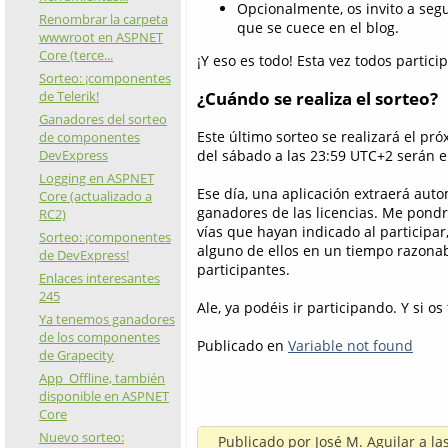
Opcionalmente, os invito a seg
Renombrar la carpeta
que se cuece en el blog.
wwwroot en ASPNET
Core (terce...
¡Y eso es todo! Esta vez todos partici
Sorteo: ¡componentes
de Telerik!
¿Cuándo se realiza el sorteo?
Ganadores del sorteo
Este último sorteo se realizará el pr
de componentes
DevExpress
del sábado a las 23:59 UTC+2 serán e
Logging en ASPNET
Ese día, una aplicación extraerá aut
Core (actualizado a
ganadores de las licencias. Me pondr
RC2)
vías que hayan indicado al participar
Sorteo: ¡componentes
alguno de ellos en un tiempo razonab
de DevExpress!
participantes.
Enlaces interesantes
245
Ale, ya podéis ir participando. Y si o
Ya tenemos ganadores
de los componentes
Publicado en
Variable not found
de Grapecity
App_Offline, también
disponible en ASPNET
Core
Nuevo sorteo:
Publicado por
José M. Aguilar
a la