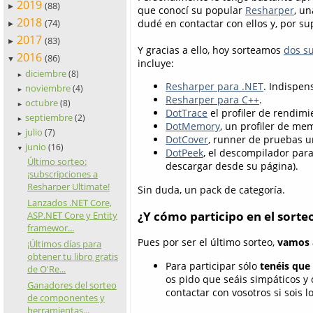
2019
(88)
►
que conocí su popular
Resharper
, u
2018
(74)
dudé en contactar con ellos y, por s
►
2017
(83)
►
Y gracias a ello, hoy sorteamos
dos s
2016
(86)
▼
incluye:
diciembre
(8)
►
Resharper para .NET
. Indispen
noviembre
(4)
►
Resharper para C++
.
octubre
(8)
►
DotTrace
el profiler de rendimi
septiembre
(2)
►
DotMemory
, un profiler de me
julio
(7)
►
DotCover
, runner de pruebas un
junio
(16)
▼
DotPeek
, el descompilador para
Último sorteo:
descargar desde su página).
¡subscripciones a
Resharper Ultimate!
Sin duda, un pack de categoría.
Lanzados .NET Core,
¿Y cómo participo en el sorte
ASP.NET Core y Entity
framewor...
Pues por ser el último sorteo,
vamos a
¡Últimos días para
obtener tu libro gratis
Para participar sólo
tenéis que
de O'Re...
os pido que seáis simpáticos y 
Ganadores del sorteo
contactar con vosotros si sois l
de componentes y
herramientas...