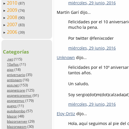
2010
miércoles, 29 junio, 2016
(87)
►
2009
(74)
►
Martín Garí dijo...
2008
(90)
►
Felicidades por el 10 aniversa
2007
(83)
►
mucho la pena.
2006
(39)
►
Por twitter @fenixcoder
miércoles, 29 junio, 2016
Categorías
Unknown
dijo...
(115)
.net
(11)
10años
Felicidades por el 10º anivers
(18)
ajax
tantos años.
(35)
aniversario
(16)
antispam
Un saludo,
(153)
asp.net
(125)
aspnetcore
Soy sergio(dot)m(dot)calzada(at
(91)
aspnetcoremvc
(179)
aspnetmvc
miércoles, 29 junio, 2016
(11)
auges
(57)
autobombo
Eloy Ortiz
dijo...
(48)
blazor
(29)
blazorserver
Hola, aquí seguimos al pie del 
(30)
blazorwasm