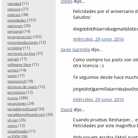
Diego
dijo...
(11)
navidad
(27)
netcore
Felicidades por el aniversario 
(38)
noticias
Saludos!
(157)
novedades
(20)
patrones
diego(dot)hi(arroba)gmail(dot)
(14)
personal
(107)
programación
miércoles, 29 junio, 2016
(12)
recomendaciones
(11)
scripting
Jorge Garmilla
dijo...
(37)
servicios on-line
(17)
signalr
Como siempre tus posts son úti
(11)
software libre
otra licencia :-)
(14)
sorteo
(17)
spam
Te seguimos desde hace mucho
(18)
sponsored
(12)
técnicas de spam
jorge(dot)garmilla(arroba)outlo
(12)
tecnología
(286)
trucos
miércoles, 29 junio, 2016
(24)
vacaciones
(33)
variablenotfound
David
dijo...
(20)
variablenotfound.com
Cuando pruebas Resharper... es 
(26)
vb.net
(12)
Felicidades por este magnífico b
viajes
(11)
visualstudio
(28)
vs2008
dnbusquets Arroba GMail pun