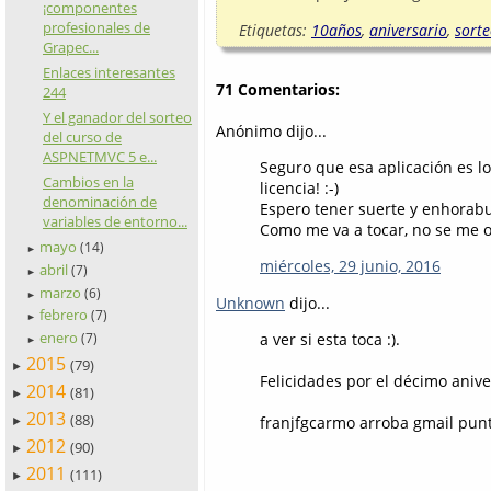
¡componentes
profesionales de
Etiquetas:
10años
,
aniversario
,
sort
Grapec...
Enlaces interesantes
71 Comentarios:
244
Y el ganador del sorteo
Anónimo dijo...
del curso de
ASPNETMVC 5 e...
Seguro que esa aplicación es lo
Cambios en la
licencia! :-)
denominación de
Espero tener suerte y enhorabue
variables de entorno...
Como me va a tocar, no se me o
mayo
(14)
►
miércoles, 29 junio, 2016
abril
(7)
►
marzo
(6)
►
Unknown
dijo...
febrero
(7)
►
enero
a ver si esta toca :).
(7)
►
2015
(79)
►
Felicidades por el décimo anive
2014
(81)
►
2013
(88)
franjfgcarmo arroba gmail pun
►
2012
(90)
►
2011
(111)
►