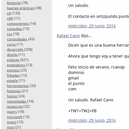
(76)
blogging
Un saludo.
(38)
buenas prácticas
(133)
c#
El contacto en ortizpulido punt
(11)
c#6
(14)
componentes
miércoles, 29 junio, 2016
(15)
consultas
(18)
css
Rafael Cano
dijo...
(43)
curiosidades
(11)
curso
Dicen que es una buena herram
(258)
desarrollo
(11)
diseño
Ahora que tengo voy a tener qu
(621)
enlaces
(13)
estándares
Feliz inicio de verano. rcanop
(25)
eventos
dominio
(12)
frikadas
gmail
(11)
google
el punto
(33)
herramientas
com
(21)
historias
(24)
humor
Un saludo. Rafael Cano
(14)
inocentadas
(32)
javascript
+TW1+TW2+FB
(18)
jquery
(13)
microsoft
miércoles, 29 junio, 2016
(15)
mono
(21)
mvp