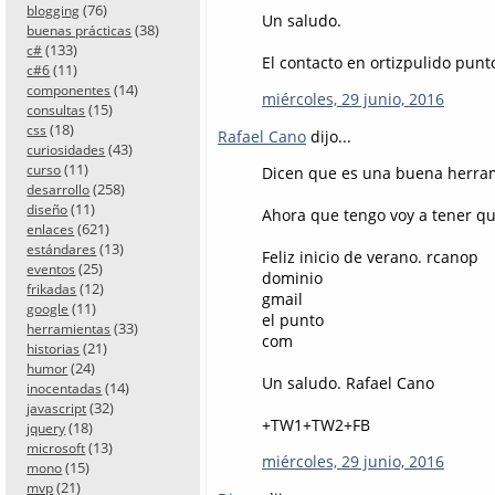
(76)
blogging
Un saludo.
(38)
buenas prácticas
(133)
c#
El contacto en ortizpulido punt
(11)
c#6
(14)
componentes
miércoles, 29 junio, 2016
(15)
consultas
(18)
css
Rafael Cano
dijo...
(43)
curiosidades
(11)
curso
Dicen que es una buena herram
(258)
desarrollo
(11)
diseño
Ahora que tengo voy a tener qu
(621)
enlaces
(13)
estándares
Feliz inicio de verano. rcanop
(25)
eventos
dominio
(12)
frikadas
gmail
(11)
google
el punto
(33)
herramientas
com
(21)
historias
(24)
humor
Un saludo. Rafael Cano
(14)
inocentadas
(32)
javascript
+TW1+TW2+FB
(18)
jquery
(13)
microsoft
miércoles, 29 junio, 2016
(15)
mono
(21)
mvp