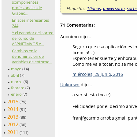
¡componentes
profesionales de
Etiquetas:
10años
,
aniversario
,
sort
Grapec...
Enlaces interesantes
71 Comentarios:
244
Y el ganador del sorteo
Anónimo dijo...
del curso de
ASPNETMVC 5 e...
Seguro que esa aplicación es lo
Cambios en la
licencia! :-)
denominación de
Espero tener suerte y enhorabue
variables de entorno...
Como me va a tocar, no se me o
mayo
(14)
►
miércoles, 29 junio, 2016
abril
(7)
►
marzo
(6)
►
Unknown
dijo...
febrero
(7)
►
enero
a ver si esta toca :).
(7)
►
2015
(79)
►
Felicidades por el décimo anive
2014
(81)
►
2013
(88)
franjfgcarmo arroba gmail pun
►
2012
(90)
►
2011
(111)
►