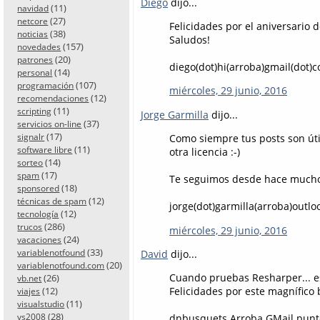
Diego
dijo...
(11)
navidad
(27)
netcore
Felicidades por el aniversario 
(38)
noticias
Saludos!
(157)
novedades
(20)
patrones
diego(dot)hi(arroba)gmail(dot)
(14)
personal
(107)
programación
miércoles, 29 junio, 2016
(12)
recomendaciones
(11)
scripting
Jorge Garmilla
dijo...
(37)
servicios on-line
(17)
signalr
Como siempre tus posts son úti
(11)
software libre
otra licencia :-)
(14)
sorteo
(17)
spam
Te seguimos desde hace mucho
(18)
sponsored
(12)
técnicas de spam
jorge(dot)garmilla(arroba)outlo
(12)
tecnología
(286)
trucos
miércoles, 29 junio, 2016
(24)
vacaciones
(33)
variablenotfound
David
dijo...
(20)
variablenotfound.com
Cuando pruebas Resharper... es 
(26)
vb.net
(12)
Felicidades por este magnífico b
viajes
(11)
visualstudio
(28)
vs2008
dnbusquets Arroba GMail pun