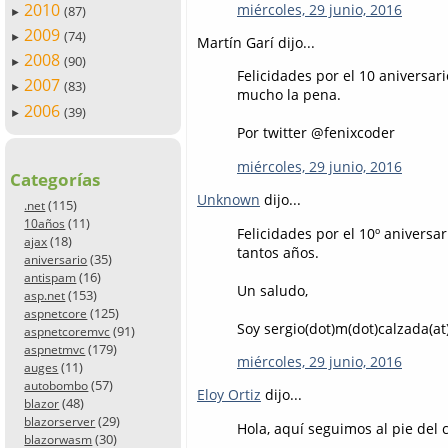
2010
miércoles, 29 junio, 2016
(87)
►
2009
(74)
►
Martín Garí dijo...
2008
(90)
►
Felicidades por el 10 aniversa
2007
(83)
►
mucho la pena.
2006
(39)
►
Por twitter @fenixcoder
miércoles, 29 junio, 2016
Categorías
Unknown
dijo...
(115)
.net
(11)
10años
Felicidades por el 10º anivers
(18)
ajax
tantos años.
(35)
aniversario
(16)
antispam
Un saludo,
(153)
asp.net
(125)
aspnetcore
Soy sergio(dot)m(dot)calzada(at
(91)
aspnetcoremvc
(179)
aspnetmvc
miércoles, 29 junio, 2016
(11)
auges
(57)
autobombo
Eloy Ortiz
dijo...
(48)
blazor
(29)
blazorserver
Hola, aquí seguimos al pie del 
(30)
blazorwasm