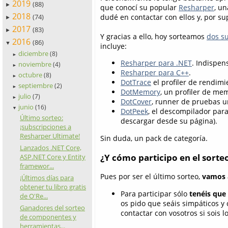
2019
(88)
►
que conocí su popular
Resharper
, u
2018
(74)
dudé en contactar con ellos y, por s
►
2017
(83)
►
Y gracias a ello, hoy sorteamos
dos s
2016
(86)
▼
incluye:
diciembre
(8)
►
Resharper para .NET
. Indispen
noviembre
(4)
►
Resharper para C++
.
octubre
(8)
►
DotTrace
el profiler de rendimi
septiembre
(2)
►
DotMemory
, un profiler de me
julio
(7)
►
DotCover
, runner de pruebas un
junio
(16)
▼
DotPeek
, el descompilador para
Último sorteo:
descargar desde su página).
¡subscripciones a
Resharper Ultimate!
Sin duda, un pack de categoría.
Lanzados .NET Core,
¿Y cómo participo en el sorte
ASP.NET Core y Entity
framewor...
Pues por ser el último sorteo,
vamos a
¡Últimos días para
obtener tu libro gratis
Para participar sólo
tenéis que
de O'Re...
os pido que seáis simpáticos y 
Ganadores del sorteo
contactar con vosotros si sois l
de componentes y
herramientas...