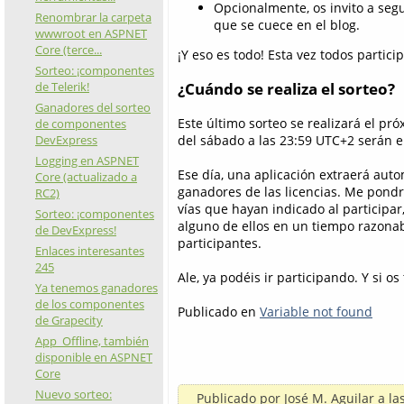
Opcionalmente, os invito a seg
Renombrar la carpeta
que se cuece en el blog.
wwwroot en ASPNET
Core (terce...
¡Y eso es todo! Esta vez todos partici
Sorteo: ¡componentes
de Telerik!
¿Cuándo se realiza el sorteo?
Ganadores del sorteo
Este último sorteo se realizará el pr
de componentes
DevExpress
del sábado a las 23:59 UTC+2 serán e
Logging en ASPNET
Ese día, una aplicación extraerá aut
Core (actualizado a
ganadores de las licencias. Me pondr
RC2)
vías que hayan indicado al participar
Sorteo: ¡componentes
alguno de ellos en un tiempo razonab
de DevExpress!
participantes.
Enlaces interesantes
245
Ale, ya podéis ir participando. Y si o
Ya tenemos ganadores
de los componentes
Publicado en
Variable not found
de Grapecity
App_Offline, también
disponible en ASPNET
Core
Nuevo sorteo:
Publicado por
José M. Aguilar
a la