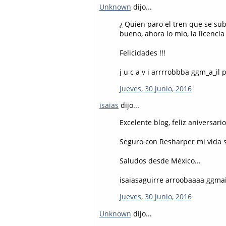
Unknown
dijo...
¿ Quien paro el tren que se sub
bueno, ahora lo mio, la licenci
Felicidades !!!
j u c a v i arrrrobbba ggm_a_il
jueves, 30 junio, 2016
isaias
dijo...
Excelente blog, feliz aniversario
Seguro con Resharper mi vida s
Saludos desde México...
isaiasaguirre arroobaaaa ggmai
jueves, 30 junio, 2016
Unknown
dijo...