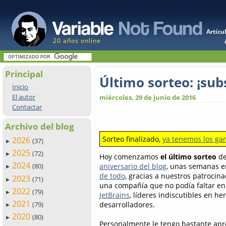
Artícu
20 años online
Principal
Último sorteo: ¡sub
Inicio
El autor
miércoles, 29 de junio de 2016
Contactar
Archivo del blog
Sorteo finalizado,
ya tenemos los ga
2026
(37)
►
2025
(72)
►
Hoy comenzamos
el último sorteo
de
2024
aniversario del blog
, unas semanas e
(80)
►
de todo
, gracias a nuestros patrocina
2023
(71)
►
una compañía que no podía faltar en 
2022
(79)
►
JetBrains
, líderes indiscutibles en h
2021
desarrolladores.
(79)
►
2020
(80)
►
Personalmente le tengo bastante apre