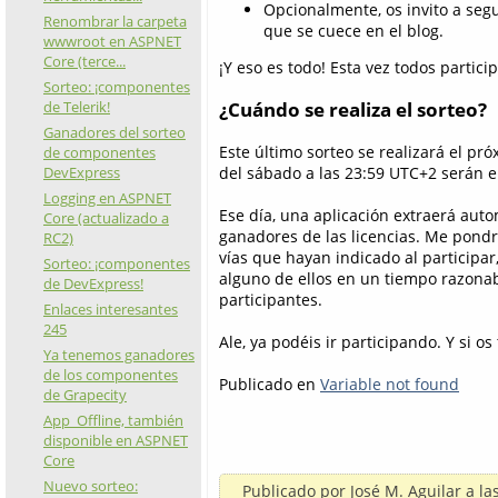
Opcionalmente, os invito a seg
Renombrar la carpeta
que se cuece en el blog.
wwwroot en ASPNET
Core (terce...
¡Y eso es todo! Esta vez todos partici
Sorteo: ¡componentes
de Telerik!
¿Cuándo se realiza el sorteo?
Ganadores del sorteo
Este último sorteo se realizará el pr
de componentes
DevExpress
del sábado a las 23:59 UTC+2 serán e
Logging en ASPNET
Ese día, una aplicación extraerá aut
Core (actualizado a
ganadores de las licencias. Me pondr
RC2)
vías que hayan indicado al participar
Sorteo: ¡componentes
alguno de ellos en un tiempo razonab
de DevExpress!
participantes.
Enlaces interesantes
245
Ale, ya podéis ir participando. Y si o
Ya tenemos ganadores
de los componentes
Publicado en
Variable not found
de Grapecity
App_Offline, también
disponible en ASPNET
Core
Nuevo sorteo:
Publicado por
José M. Aguilar
a la