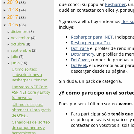
2019
(88)
►
que conocí su popular
Resharper
, u
2018
(74)
dudé en contactar con ellos y, por s
►
2017
(83)
►
Y gracias a ello, hoy sorteamos
dos s
2016
(86)
▼
incluye:
diciembre
(8)
►
Resharper para .NET
. Indispen
noviembre
(4)
►
Resharper para C++
.
octubre
(8)
►
DotTrace
el profiler de rendimi
septiembre
(2)
►
DotMemory
, un profiler de me
julio
(7)
►
DotCover
, runner de pruebas un
junio
(16)
▼
DotPeek
, el descompilador para
Último sorteo:
descargar desde su página).
¡subscripciones a
Resharper Ultimate!
Sin duda, un pack de categoría.
Lanzados .NET Core,
¿Y cómo participo en el sorte
ASP.NET Core y Entity
framewor...
Pues por ser el último sorteo,
vamos a
¡Últimos días para
obtener tu libro gratis
Para participar sólo
tenéis que
de O'Re...
os pido que seáis simpáticos y 
Ganadores del sorteo
contactar con vosotros si sois l
de componentes y
herramientas...