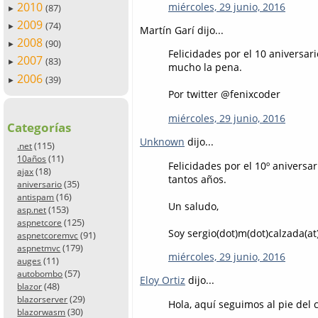
2010
miércoles, 29 junio, 2016
(87)
►
2009
(74)
►
Martín Garí dijo...
2008
(90)
►
Felicidades por el 10 aniversa
2007
(83)
►
mucho la pena.
2006
(39)
►
Por twitter @fenixcoder
miércoles, 29 junio, 2016
Categorías
Unknown
dijo...
(115)
.net
(11)
10años
Felicidades por el 10º anivers
(18)
ajax
tantos años.
(35)
aniversario
(16)
antispam
Un saludo,
(153)
asp.net
(125)
aspnetcore
Soy sergio(dot)m(dot)calzada(at
(91)
aspnetcoremvc
(179)
aspnetmvc
miércoles, 29 junio, 2016
(11)
auges
(57)
autobombo
Eloy Ortiz
dijo...
(48)
blazor
(29)
blazorserver
Hola, aquí seguimos al pie del 
(30)
blazorwasm