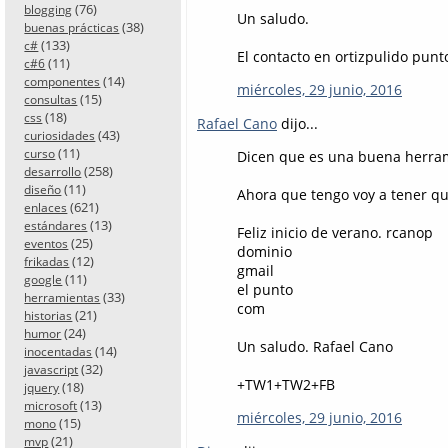
(76)
blogging
Un saludo.
(38)
buenas prácticas
(133)
c#
El contacto en ortizpulido punt
(11)
c#6
(14)
componentes
miércoles, 29 junio, 2016
(15)
consultas
(18)
css
Rafael Cano
dijo...
(43)
curiosidades
(11)
curso
Dicen que es una buena herram
(258)
desarrollo
(11)
diseño
Ahora que tengo voy a tener qu
(621)
enlaces
(13)
estándares
Feliz inicio de verano. rcanop
(25)
eventos
dominio
(12)
frikadas
gmail
(11)
google
el punto
(33)
herramientas
com
(21)
historias
(24)
humor
Un saludo. Rafael Cano
(14)
inocentadas
(32)
javascript
+TW1+TW2+FB
(18)
jquery
(13)
microsoft
miércoles, 29 junio, 2016
(15)
mono
(21)
mvp