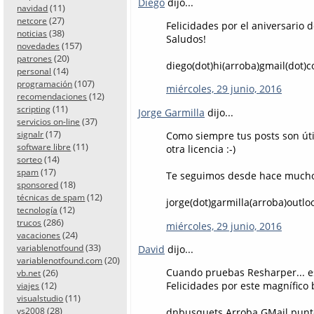
Diego
dijo...
(11)
navidad
(27)
netcore
Felicidades por el aniversario 
(38)
noticias
Saludos!
(157)
novedades
(20)
patrones
diego(dot)hi(arroba)gmail(dot)
(14)
personal
(107)
programación
miércoles, 29 junio, 2016
(12)
recomendaciones
(11)
scripting
Jorge Garmilla
dijo...
(37)
servicios on-line
(17)
signalr
Como siempre tus posts son úti
(11)
software libre
otra licencia :-)
(14)
sorteo
(17)
spam
Te seguimos desde hace mucho
(18)
sponsored
(12)
técnicas de spam
jorge(dot)garmilla(arroba)outlo
(12)
tecnología
(286)
trucos
miércoles, 29 junio, 2016
(24)
vacaciones
(33)
variablenotfound
David
dijo...
(20)
variablenotfound.com
Cuando pruebas Resharper... es 
(26)
vb.net
(12)
Felicidades por este magnífico b
viajes
(11)
visualstudio
(28)
vs2008
dnbusquets Arroba GMail pun