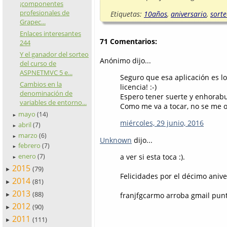
¡componentes
profesionales de
Etiquetas:
10años
,
aniversario
,
sort
Grapec...
Enlaces interesantes
71 Comentarios:
244
Y el ganador del sorteo
Anónimo dijo...
del curso de
ASPNETMVC 5 e...
Seguro que esa aplicación es lo
Cambios en la
licencia! :-)
denominación de
Espero tener suerte y enhorabue
variables de entorno...
Como me va a tocar, no se me o
mayo
(14)
►
miércoles, 29 junio, 2016
abril
(7)
►
marzo
(6)
►
Unknown
dijo...
febrero
(7)
►
enero
a ver si esta toca :).
(7)
►
2015
(79)
►
Felicidades por el décimo anive
2014
(81)
►
2013
(88)
franjfgcarmo arroba gmail pun
►
2012
(90)
►
2011
(111)
►