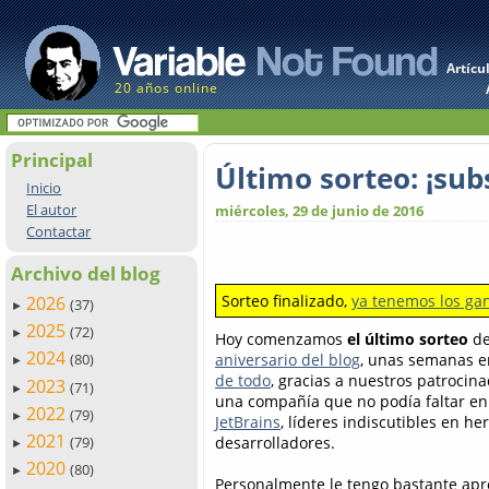
Artícu
20 años online
Principal
Último sorteo: ¡sub
Inicio
El autor
miércoles, 29 de junio de 2016
Contactar
Archivo del blog
Sorteo finalizado,
ya tenemos los ga
2026
(37)
►
2025
(72)
►
Hoy comenzamos
el último sorteo
de
2024
aniversario del blog
, unas semanas e
(80)
►
de todo
, gracias a nuestros patrocina
2023
(71)
►
una compañía que no podía faltar en 
2022
(79)
►
JetBrains
, líderes indiscutibles en h
2021
desarrolladores.
(79)
►
2020
(80)
►
Personalmente le tengo bastante apre