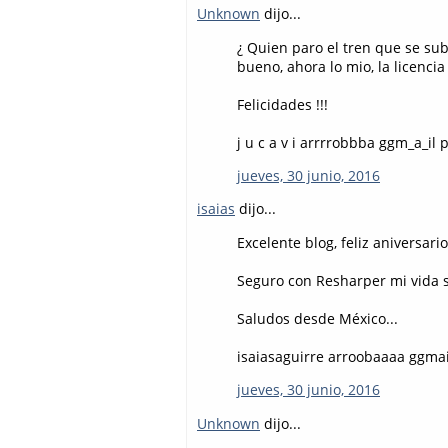
Unknown
dijo...
¿ Quien paro el tren que se sub
bueno, ahora lo mio, la licenci
Felicidades !!!
j u c a v i arrrrobbba ggm_a_il
jueves, 30 junio, 2016
isaias
dijo...
Excelente blog, feliz aniversario
Seguro con Resharper mi vida s
Saludos desde México...
isaiasaguirre arroobaaaa ggmai
jueves, 30 junio, 2016
Unknown
dijo...