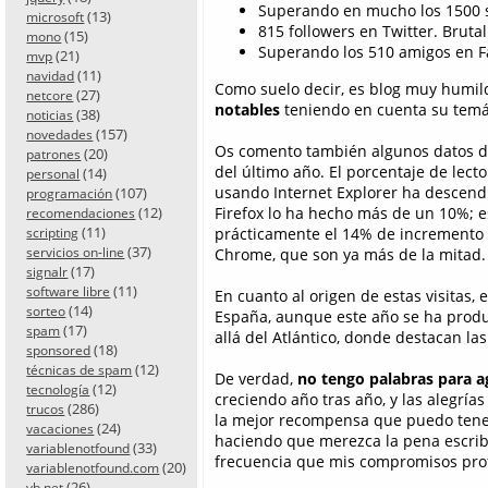
Superando en mucho los 1500 s
(13)
microsoft
815 followers en Twitter. Brutal
(15)
mono
Superando los 510 amigos en Fa
(21)
mvp
(11)
navidad
Como suelo decir, es blog muy humil
(27)
netcore
notables
teniendo en cuenta su temát
(38)
noticias
(157)
novedades
Os comento también algunos datos de
(20)
patrones
del último año. El porcentaje de lect
(14)
personal
usando Internet Explorer ha descend
(107)
programación
Firefox lo ha hecho más de un 10%; e
(12)
recomendaciones
(11)
prácticamente el 14% de incremento 
scripting
(37)
Chrome, que son ya más de la mitad.
servicios on-line
(17)
signalr
(11)
software libre
En cuanto al origen de estas visitas, 
(14)
sorteo
España, aunque este año se ha produ
(17)
spam
allá del Atlántico, donde destacan la
(18)
sponsored
(12)
técnicas de spam
De verdad,
no tengo palabras para a
(12)
tecnología
creciendo año tras año, y las alegrí
(286)
trucos
la mejor recompensa que puedo ten
(24)
vacaciones
haciendo que merezca la pena escribi
(33)
variablenotfound
frecuencia que mis compromisos prof
(20)
variablenotfound.com
(26)
vb.net