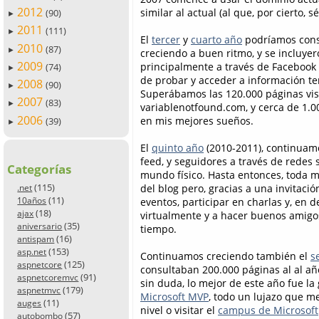
2012
similar al actual (al que, por cierto, s
(90)
►
2011
(111)
►
El
tercer
y
cuarto año
podríamos cons
2010
(87)
►
creciendo a buen ritmo, y se incluyer
2009
principalmente a través de Facebook 
(74)
►
de probar y acceder a información te
2008
(90)
►
Superábamos las 120.000 páginas vist
2007
(83)
►
variablenotfound.com, y cerca de 1.0
2006
en mis mejores sueños.
(39)
►
El
quinto año
(2010-2011), continuamo
feed, y seguidores a través de redes 
Categorías
mundo físico. Hasta entonces, toda m
(115)
del blog pero, gracias a una invitació
.net
(11)
10años
eventos, participar en charlas y, en 
(18)
ajax
virtualmente y a hacer buenos amigo
(35)
aniversario
tiempo.
(16)
antispam
(153)
asp.net
Continuamos creciendo también el
s
(125)
aspnetcore
consultaban 200.000 páginas al al año
(91)
aspnetcoremvc
sin duda, lo mejor de este año fue l
(179)
aspnetmvc
Microsoft MVP
, todo un lujazo que m
(11)
auges
nivel o visitar el
campus de Microsoft
(57)
autobombo