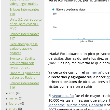
verse los resultados, perfectamente re
videojuegos multi...
Enlaces interesantes
118
Unity 3.0, con soporte
oficial para ASP.NET
MVC
Enlaces interesantes
117
Siete años ya, y esa
variable que no
aparece
¡Nada! Exceptuando un pico provoca
de visitas diarias durante los diez 
Evento en Sevilla:
¿no? Pues no; me divertía lo que hací
Arquitectura con
Javascript, ¡n...
Ya cerca de cumplir el
primer año
de 
Habemus ganadores
directorios y agregadores
, a hacer
c
del sorteo Radarc
primeros
enlaces
de otros autores a l
Enlaces interesantes
visitas comenzaron a subir.
116
abril
(9)
►
El
segundo año
fue el de mayor creci
marzo
(7)
►
10.000 visitas al mes, aunque algo ar
febrero
(6)
Menéame
,
Microsiervos
,
Genbeta
y ot
►
enero
(8)
2007 comencé a usar el dominio actual
►