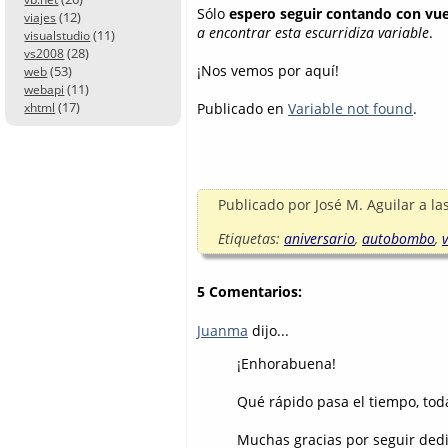
Sólo
espero
seguir contando con vu
(12)
viajes
a encontrar esta escurridiza variable
.
(11)
visualstudio
(28)
vs2008
¡Nos vemos por aquí!
(53)
web
(11)
webapi
(17)
Publicado en
Variable not found
.
xhtml
Publicado por
José M. Aguilar
a la
Etiquetas:
aniversario
,
autobombo
,
5 Comentarios:
Juanma
dijo...
¡Enhorabuena!
Qué rápido pasa el tiempo, toda
Muchas gracias por seguir dedi