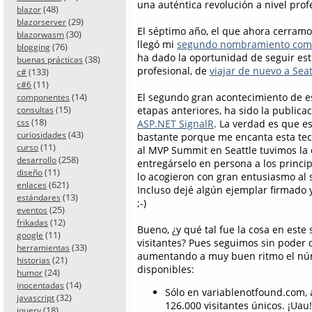
una auténtica revolución a nivel prof
(48)
blazor
(29)
blazorserver
El séptimo año, el que ahora cerramo
(30)
blazorwasm
llegó mi
segundo nombramiento como
(76)
blogging
ha dado la oportunidad de seguir es
(38)
buenas prácticas
profesional, de
viajar de nuevo a Seat
(133)
c#
(11)
c#6
(14)
El segundo gran acontecimiento de es
componentes
(15)
etapas anteriores, ha sido la publica
consultas
(18)
css
ASP.NET SignalR
. La verdad es que e
(43)
curiosidades
bastante porque me encanta esta tec
(11)
curso
al MVP Summit en Seattle tuvimos la 
(258)
desarrollo
entregárselo en persona a los princi
(11)
diseño
lo acogieron con gran entusiasmo al 
(621)
enlaces
Incluso dejé algún ejemplar firmado 
(13)
estándares
;-)
(25)
eventos
(12)
frikadas
Bueno, ¿y qué tal fue la cosa en este
(11)
google
visitantes? Pues seguimos sin poder 
(33)
herramientas
aumentando a muy buen ritmo el núme
(21)
historias
disponibles:
(24)
humor
(14)
inocentadas
Sólo en variablenotfound.com, 
(32)
javascript
126.000 visitantes únicos. ¡Uau!
(18)
jquery