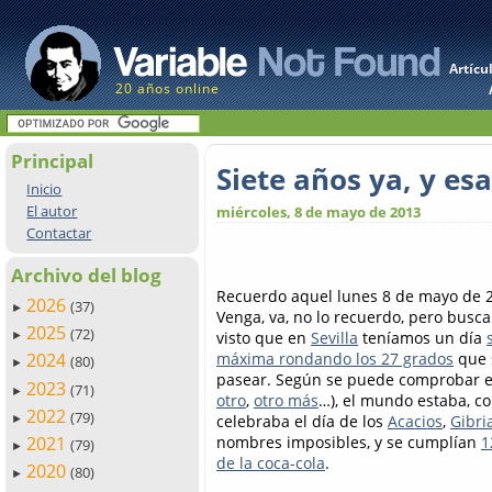
Artícu
20 años online
Principal
Siete años ya, y es
Inicio
El autor
miércoles, 8 de mayo de 2013
Contactar
Archivo del blog
Recuerdo aquel lunes 8 de mayo de 2
2026
(37)
►
Venga, va, no lo recuerdo, pero busc
2025
(72)
visto que en
Sevilla
teníamos un día
►
máxima rondando los 27 grados
que s
2024
(80)
►
pasear. Según se puede comprobar en 
2023
(71)
►
otro
,
otro más
…), el mundo estaba, c
2022
(79)
celebraba el día de los
Acacios
,
Gibri
►
nombres imposibles, y se cumplían
1
2021
(79)
►
de la coca-cola
.
2020
(80)
►