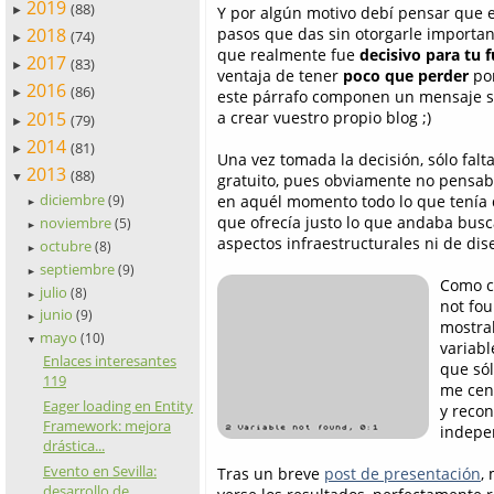
2019
(88)
Y por algún motivo debí pensar que 
►
2018
pasos que das sin otorgarle importa
(74)
►
que realmente fue
decisivo para tu 
2017
(83)
►
ventaja de tener
poco que perder
por
2016
(86)
este párrafo componen un mensaje su
►
2015
a crear vuestro propio blog ;)
(79)
►
2014
(81)
►
Una vez tomada la decisión, sólo fal
2013
(88)
gratuito, pues obviamente no pensab
▼
diciembre
en aquél momento todo lo que tenía
(9)
►
que ofrecía justo lo que andaba busc
noviembre
(5)
►
aspectos infraestructurales ni de dis
octubre
(8)
►
septiembre
(9)
►
Como cu
julio
(8)
►
not fo
junio
(9)
►
mostra
mayo
(10)
▼
variabl
Enlaces interesantes
que sól
119
me cent
Eager loading en Entity
y recon
Framework: mejora
indepe
drástica...
Evento en Sevilla:
Tras un breve
post de presentación
,
desarrollo de