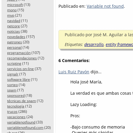
(13)
microsoft
Publicado en:
Variable not found
.
(15)
mono
(21)
mvp
(11)
navidad
(27)
netcore
(38)
noticias
Publicado por
José M. Aguilar
a la
(157)
novedades
(20)
patrones
Etiquetas:
desarrollo
,
entity framew
(14)
personal
(107)
programación
(12)
recomendaciones
6 Comentarios:
(11)
scripting
(37)
servicios on-line
Luis Ruiz Pavón
dijo...
(17)
signalr
(11)
software libre
Hola José María,
(14)
sorteo
(17)
spam
La verdad es que ambas cosas t
(18)
sponsored
(12)
técnicas de spam
Lazy Loading:
(12)
tecnología
(286)
trucos
Pros:
(24)
vacaciones
(33)
variablenotfound
-Bajo consumo de memoria
(20)
variablenotfound.com
-Queries más rápidas
(26)
vb.net