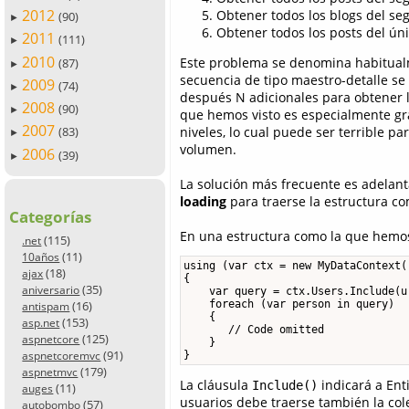
2012
Obtener todos los blogs del se
(90)
►
Obtener todos los posts del ún
2011
(111)
►
2010
Este problema se denomina habitual
(87)
►
secuencia de tipo maestro-detalle se 
2009
(74)
►
después N adicionales para obtener l
2008
(90)
►
que hemos visto es especialmente gr
2007
niveles, lo cual puede ser terrible 
(83)
►
volumen.
2006
(39)
►
La solución más frecuente es adelanta
loading
para traerse la estructura co
Categorías
En una estructura como la que hemos v
(115)
.net
(11)
10años
using (var ctx = new MyDataContext()
(18)
ajax
{

(35)
aniversario
    var query = ctx.Users.Include(u 
    foreach (var person in query)

(16)
antispam
    {

(153)
asp.net
       // Code omitted

(125)
aspnetcore
    }

(91)
}
aspnetcoremvc
(179)
aspnetmvc
La cláusula
indicará a Ent
Include()
(11)
auges
usuarios debe traerse también la col
(57)
autobombo