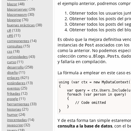
el ejemplo anterior, podremos compr
(48)
blazor
(29)
blazorserver
Obtener todos los usuarios jun
(30)
blazorwasm
Obtener todos los posts del pri
(76)
blogging
Obtener todos los posts del se
(38)
buenas prácticas
Obtener todos los posts del blo
(133)
c#
(11)
c#6
Es obvio que la mejora definitiva ve
(14)
componentes
instancias de
asociados con los 
Post
(15)
consultas
como la anterior. No podemos especif
(18)
css
colección como
, dad
(43)
u.Blogs.Posts
curiosidades
y fallaría en compilación.
(11)
curso
(258)
desarrollo
(11)
La fórmula a emplear en este caso es 
diseño
(621)
enlaces
(13)
using (var ctx = new MyDataContext()
estándares
{

(25)
eventos
    var query = ctx.Users.Include(u
(12)
frikadas
    foreach (var person in query)

(11)
google
    {

        // Code omitted

(33)
herramientas
    }

(21)
historias
}
(24)
humor
(14)
Y de esta forma tan simple estaremo
inocentadas
(32)
javascript
consulta a la base de datos
, con el 
(18)
jquery