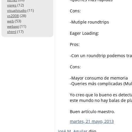
(12)
viajes
(11)
Cons:
visualstudio
(28)
vs2008
(53)
web
-Mutiple roundtrips
(11)
webapi
(17)
xhtml
Eager Loading:
Pros:
-Con un roundtrip podemos tra
Cons:
-Mayor consumo de memoria
-Queries más complicadas (Mult
Yo creo que lo bueno es detec
este mundo no hay balas de pla
Buen artículo maestro.
martes, 21 mayo, 2013
josé M. Aguilar
dijo...