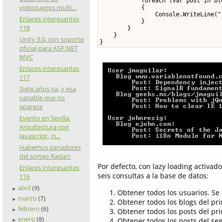
            foreach (var post in blo
videojuegos multi...
            {

                Console.WriteLine("
Enlaces interesantes
            }

118
        }

    }

Unity 3.0, con soporte
}
oficial para ASP.NET
MVC
Enlaces interesantes
117
Siete años ya, y esa
variable que no
aparece
Evento en Sevilla:
Arquitectura con
Javascript, ¡n...
Habemus ganadores
del sorteo Radarc
Por defecto, con lazy loading activa
Enlaces interesantes
seis consultas a la base de datos:
116
abril
(9)
►
Obtener todos los usuarios. Se
marzo
(7)
►
Obtener todos los blogs del pr
febrero
(6)
Obtener todos los posts del pr
►
enero
(8)
Obtener todos los posts del se
►