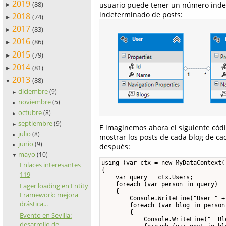
2019
(88)
usuario puede tener un número indet
►
indeterminado de posts:
2018
(74)
►
2017
(83)
►
2016
(86)
►
2015
(79)
►
2014
(81)
►
2013
(88)
▼
diciembre
(9)
►
noviembre
(5)
►
octubre
(8)
►
septiembre
(9)
►
E imaginemos ahora el siguiente códi
julio
(8)
►
mostrar los posts de cada blog de ca
junio
(9)
después:
►
mayo
(10)
▼
using (var ctx = new MyDataContext()
Enlaces interesantes
{

119
    var query = ctx.Users;

    foreach (var person in query)

Eager loading en Entity
    {

Framework: mejora
        Console.WriteLine("User " +
drástica...
        foreach (var blog in person.
        {

Evento en Sevilla:
            Console.WriteLine("  Bl
desarrollo de