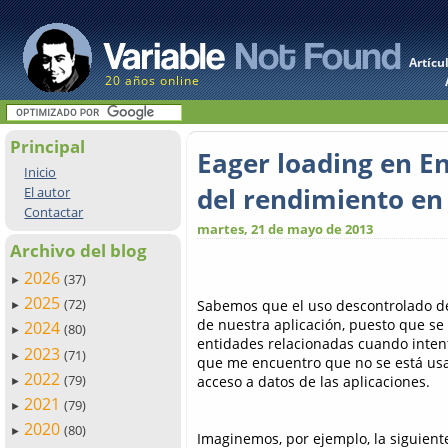
Artícu
20 años online
Principal
Eager loading en E
Inicio
del rendimiento en
El autor
Contactar
martes, 21 de mayo de 2013
Archivo del blog
2026
(37)
►
2025
(72)
Sabemos que el uso descontrolado de
►
de nuestra aplicación, puesto que se
2024
(80)
►
entidades relacionadas cuando intent
2023
(71)
►
que me encuentro que no se está us
2022
(79)
acceso a datos de las aplicaciones.
►
2021
(79)
►
2020
(80)
►
Imaginemos, por ejemplo, la siguient