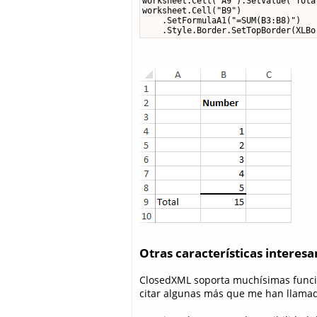
worksheet.Cell("A9").SetValue("Total
worksheet.Cell("B9")

    .SetFormulaA1("=SUM(B3:B8)")

    .Style.Border.SetTopBorder(XLBo
Otras características interesa
ClosedXML soporta muchísimas funcio
citar algunas más que me han llamad