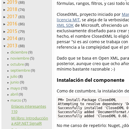
2019
(88)
fórmulas, rangos, filtros, y casi todo 
►
2018
(74)
►
ClosedXML, proyecto iniciado por
Man
2017
(83)
►
licencia MIT
, se aleja de la verbosid
2016
(86)
XML SDK
de Microsoft, ofreciendo un
►
2015
exclusivamente diseñado para crear 
(79)
►
hecho, el nombre ClosedXML lo eligió
2014
(81)
►
pensar “si es así como se trabaja con
2013
(88)
referencia a la complejidad que el p
▼
diciembre
(9)
►
Dado que se basa en Open XML, para a
noviembre
(5)
►
posterior, aunque creo que ocho año
octubre
(8)
►
mínimo bastante razonable ;-)
septiembre
(9)
►
julio
(8)
►
Instalación del componente
junio
(9)
►
mayo
(10)
►
Como de costumbre, la instalación de
abril
(9)
►
marzo
PM> Install-Package ClosedXML

(7)
▼
Attempting to resolve dependency 'D
Enlaces interesantes
Successfully installed 'ClosedXML 0.
110
Successfully added 'DocumentFormat.
Successfully added 'ClosedXML 0.68.
Mi libro: Introducción
a ASP.NET SignalR
No me canso de repetirlo: Nuget, ¿dó