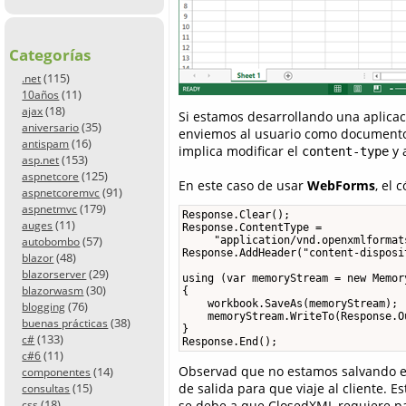
Categorías
(115)
.net
(11)
10años
(18)
ajax
Si estamos desarrollando una aplicac
(35)
aniversario
enviemos al usuario como documento 
(16)
antispam
implica modificar el
y 
content-type
(153)
asp.net
(125)
aspnetcore
En este caso de usar
WebForms
, el 
(91)
aspnetcoremvc
(179)
aspnetmvc
Response.Clear();

(11)
auges
Response.ContentType =

(57)
     "application/vnd.openxmlformat
autobombo
Response.AddHeader("content-disposi
(48)
blazor
(29)
blazorserver
using (var memoryStream = new Memory
(30)
blazorwasm
{

    workbook.SaveAs(memoryStream);

(76)
blogging
    memoryStream.WriteTo(Response.Ou
(38)
buenas prácticas
}

(133)
c#
Response.End();
(11)
c#6
Observad que no estamos salvando 
(14)
componentes
de salida para que viaje al cliente. 
(15)
consultas
(18)
se debe a que ClosedXML requiere par
css