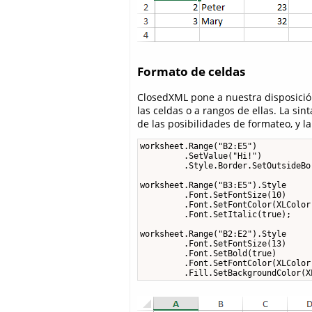
Formato de celdas
ClosedXML pone a nuestra disposició
las celdas o a rangos de ellas. La si
de las posibilidades de formateo, y 
worksheet.Range("B2:E5")

         .SetValue("Hi!")

         .Style.Border.SetOutsideBo
worksheet.Range("B3:E5").Style

         .Font.SetFontSize(10)

         .Font.SetFontColor(XLColor.
         .Font.SetItalic(true);

worksheet.Range("B2:E2").Style

         .Font.SetFontSize(13)

         .Font.SetBold(true)

         .Font.SetFontColor(XLColor.
         .Fill.SetBackgroundColor(X