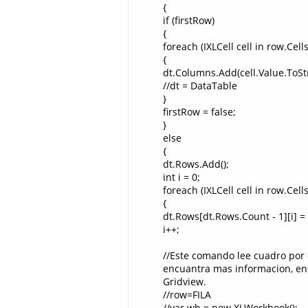
{
if (firstRow)
{
foreach (IXLCell cell in row.Cells
{
dt.Columns.Add(cell.Value.ToSt
//dt = DataTable
}
firstRow = false;
}
else
{
dt.Rows.Add();
int i = 0;
foreach (IXLCell cell in row.Cells
{
dt.Rows[dt.Rows.Count - 1][i] = 
i++;
//Este comando lee cuadro por 
encuantra mas informacion, ent
Gridview.
//row=FILA
//var wb = new XLWorkbook();