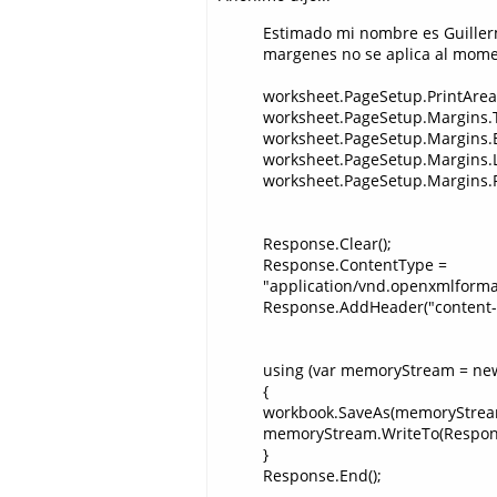
Estimado mi nombre es Guiller
margenes no se aplica al momen
worksheet.PageSetup.PrintAreas.
worksheet.PageSetup.Margins.T
worksheet.PageSetup.Margins.B
worksheet.PageSetup.Margins.Le
worksheet.PageSetup.Margins.R
Response.Clear();
Response.ContentType =
"application/vnd.openxmlforma
Response.AddHeader("content-di
using (var memoryStream = ne
{
workbook.SaveAs(memoryStrea
memoryStream.WriteTo(Respon
}
Response.End();