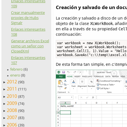
Enlaces interesantes
109
Creación y salvado de un do
Crear manualmente
proxies de Hubs
La creación y salvado a disco de un 
Signalr
objeto de la clase
, añadi
XLWorkBook
en ella a través de su propiedad
Cel
Enlaces interesantes
continuación:
108
Generar archivos Excel
var workbook = new XLWorkbook();

como un señor con
var worksheet = workbook.Worksheets
ClosedXml
worksheet.Cell(1, 1).Value = "Hello,
workbook.SaveAs("c:\\temp\\excel.xl
Enlaces interesantes
107
De esta forma tan simple, en
c:\temp\
febrero
(6)
►
enero
(8)
►
2012
(90)
►
2011
(111)
►
2010
(87)
►
2009
(74)
►
2008
(90)
►
2007
(83)
►
2006
(39)
►