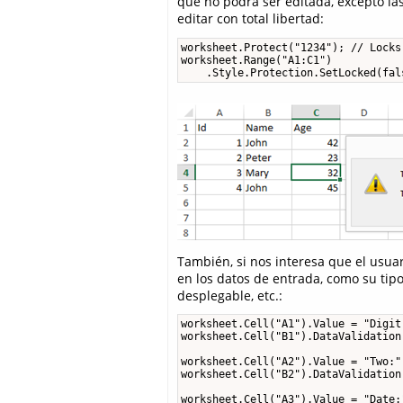
que no podrá ser editada, excepto las
editar con total libertad:
worksheet.Protect("1234"); // Locks
worksheet.Range("A1:C1")

    .Style.Protection.SetLocked(fal
También, si nos interesa que el usuari
en los datos de entrada, como su tip
desplegable, etc.:
worksheet.Cell("A1").Value = "Digit 
worksheet.Cell("B1").DataValidation
worksheet.Cell("A2").Value = "Two:";
worksheet.Cell("B2").DataValidation
worksheet.Cell("A3").Value = "Date:"