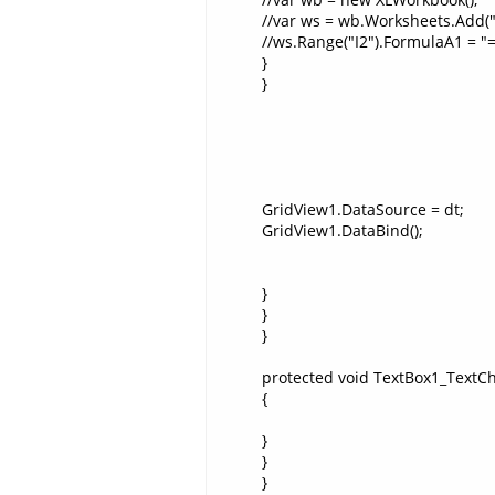
//var ws = wb.Worksheets.Add(
//ws.Range("I2").FormulaA1 = "
}
}
GridView1.DataSource = dt;
GridView1.DataBind();
}
}
}
protected void TextBox1_TextCh
{
}
}
}