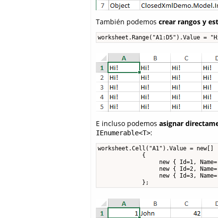
También podemos
crear rangos y es
worksheet.Range("A1:D5").Value = "H
E incluso podemos
asignar directam
:
IEnumerable<T>
worksheet.Cell("A1").Value = new[]

             {

                  new { Id=1, Name=
                  new { Id=2, Name=
                  new { Id=3, Name=
             };