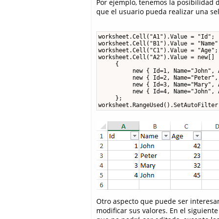
Por ejemplo, tenemos la posibilidad
que el usuario pueda realizar una sel
worksheet.Cell("A1").Value = "Id";

worksheet.Cell("B1").Value = "Name";
worksheet.Cell("C1").Value = "Age";

worksheet.Cell("A2").Value = new[]

     {

          new { Id=1, Name="John", A
          new { Id=2, Name="Peter", 
          new { Id=3, Name="Mary", A
          new { Id=4, Name="John", A
     };

worksheet.RangeUsed().SetAutoFilter
Otro aspecto que puede ser interesa
modificar sus valores. En el siguien