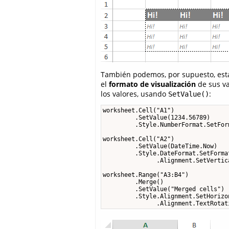
También podemos, por supuesto, est
el
formato de visualización
de sus va
los valores, usando
:
SetValue()
worksheet.Cell("A1")

         .SetValue(1234.56789)

         .Style.NumberFormat.SetFor
worksheet.Cell("A2")

         .SetValue(DateTime.Now)

         .Style.DateFormat.SetForma
               .Alignment.SetVertic
worksheet.Range("A3:B4")

         .Merge()

         .SetValue("Merged cells")

         .Style.Alignment.SetHorizo
               .Alignment.TextRotat