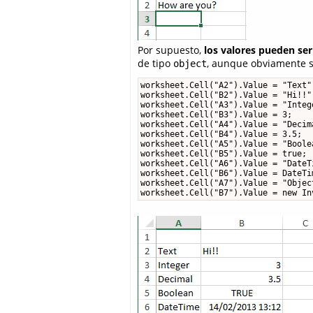
Por supuesto,
los valores pueden ser
de tipo
, aunque obviamente só
object
worksheet.Cell("A2").Value = "Text";
worksheet.Cell("B2").Value = "Hi!!";
worksheet.Cell("A3").Value = "Intege
worksheet.Cell("B3").Value = 3;

worksheet.Cell("A4").Value = "Decima
worksheet.Cell("B4").Value = 3.5;

worksheet.Cell("A5").Value = "Boolea
worksheet.Cell("B5").Value = true;

worksheet.Cell("A6").Value = "DateTi
worksheet.Cell("B6").Value = DateTim
worksheet.Cell("A7").Value = "Object
worksheet.Cell("B7").Value = new In