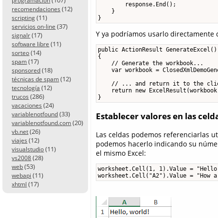
programación
        response.End();

(12)
recomendaciones
    }

(11)
scripting
}
(37)
servicios on-line
Y ya podríamos usarlo directamente 
(17)
signalr
(11)
software libre
public ActionResult GenerateExcel()

(14)
sorteo
{

(17)
spam
    // Generate the workbook...

(18)
    var workbook = ClosedXmlDemoGen
sponsored
(12)
técnicas de spam
    // ... and return it to the clie
(12)
tecnología
    return new ExcelResult(workbook,
(286)
trucos
} 
(24)
vacaciones
(33)
variablenotfound
Establecer valores en las celd
(20)
variablenotfound.com
(26)
vb.net
Las celdas podemos referenciarlas u
(12)
viajes
podemos hacerlo indicando su númer
(11)
visualstudio
el mismo Excel:
(28)
vs2008
(53)
web
worksheet.Cell(1, 1).Value = "Hello,
(11)
webapi
worksheet.Cell("A2").Value = "How a
(17)
xhtml