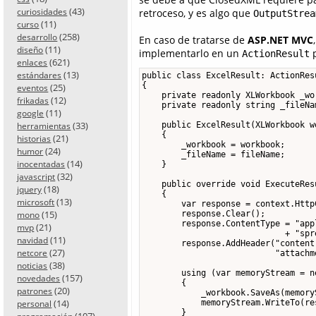
(43)
retroceso, y es algo que
curiosidades
OutputStrea
(11)
curso
(258)
desarrollo
En caso de tratarse de
ASP.NET MVC
(11)
diseño
implementarlo en un
p
ActionResult
(621)
enlaces
(13)
estándares
public class ExcelResult: ActionResu
{

(25)
eventos
    private readonly XLWorkbook _wor
(12)
frikadas
    private readonly string _fileNam
(11)
google
(33)
    public ExcelResult(XLWorkbook w
herramientas
    {

(21)
historias
        _workbook = workbook;

(24)
humor
        _fileName = fileName;

(14)
inocentadas
    }

(32)
javascript
    public override void ExecuteRes
(18)
jquery
    {

(13)
microsoft
        var response = context.Http
(15)
        response.Clear();

mono
        response.ContentType = "app
(21)
mvp
                             + "spr
(11)
navidad
        response.AddHeader("content
(27)
netcore
                           "attachm
(38)
noticias
        using (var memoryStream = n
(157)
novedades
        {

(20)
patrones
            _workbook.SaveAs(memoryS
(14)
            memoryStream.WriteTo(re
personal
        }

(107)