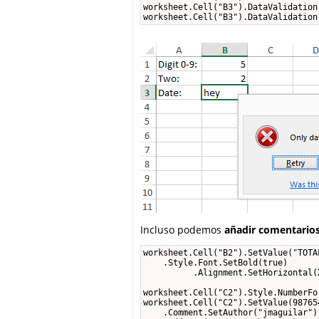
worksheet.Cell("B3").DataValidation
worksheet.Cell("B3").DataValidation
Incluso podemos
añadir comentario
worksheet.Cell("B2").SetValue("TOTAL
    .Style.Font.SetBold(true)

          .Alignment.SetHorizontal(
worksheet.Cell("C2").Style.NumberFo
worksheet.Cell("C2").SetValue(987654
    .Comment.SetAuthor("jmaguilar")
