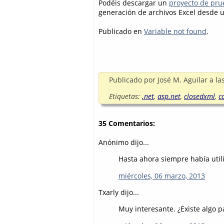
Podéis descargar un
proyecto de pru
generación de archivos Excel desde u
Publicado en
Variable not found
.
Publicado por
José M. Aguilar
a la
Etiquetas:
.net
,
asp.net
,
closedxml
,
c
35 Comentarios:
Anónimo dijo...
Hasta ahora siempre había utili
miércoles, 06 marzo, 2013
Txarly dijo...
Muy interesante. ¿Existe algo