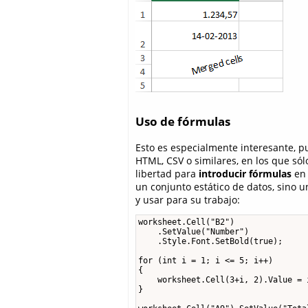
Uso de fórmulas
Esto es especialmente interesante, 
HTML, CSV o similares, en los que só
libertad para
introducir fórmulas
en 
un conjunto estático de datos, sino u
y usar para su trabajo:
worksheet.Cell("B2")

    .SetValue("Number")

    .Style.Font.SetBold(true);

for (int i = 1; i <= 5; i++)

{

    worksheet.Cell(3+i, 2).Value = i
}
