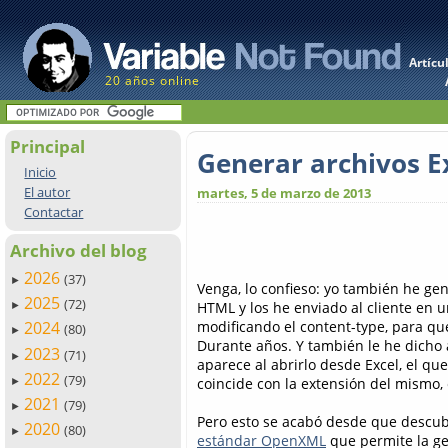
Artícu
20 años online
Principal
Generar archivos E
Inicio
El autor
martes, 5 de marzo de 2013
Contactar
Archivo del blog
2026
(37)
►
Venga, lo confieso: yo también he ge
2025
(72)
HTML y los he enviado al cliente en u
►
modificando el content-type, para qu
2024
(80)
►
Durante años. Y también le he dicho 
2023
(71)
►
aparece al abrirlo desde Excel, el qu
2022
(79)
coincide con la extensión del mismo,
►
2021
(79)
►
Pero esto se acabó desde que descu
2020
(80)
►
estándar OpenXML
que permite la gen