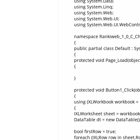
using System.Data;
using System.Linq;
using System.Web;
using System.Web.UI;
using System.Web.UI.WebContr
namespace Rankiweb_1_0_C_C
{
public partial class Default : 
{
protected void Page_Load(objec
{
}
protected void Button1_Click(ob
{
using (XLWorkbook workbook = 
{
IXLWorksheet sheet = workbook
DataTable dt = new DataTable()
bool firstRow = true;
foreach (IXLRow row in sheet.Row