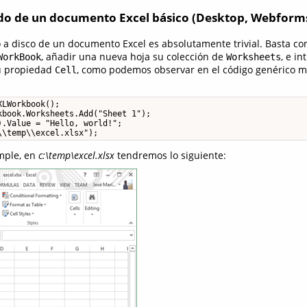
ado de un documento Excel básico (Desktop, Webform
o a disco de un documento Excel es absolutamente trivial. Basta co
, añadir una nueva hoja su colección de
, e in
WorkBook
Worksheets
su propiedad
, como podemos observar en el código genérico m
Cell
LWorkbook();

book.Worksheets.Add("Sheet 1");

.Value = "Hello, world!";

\\temp\\excel.xlsx");
mple, en
c:\temp\excel.xlsx
tendremos lo siguiente: