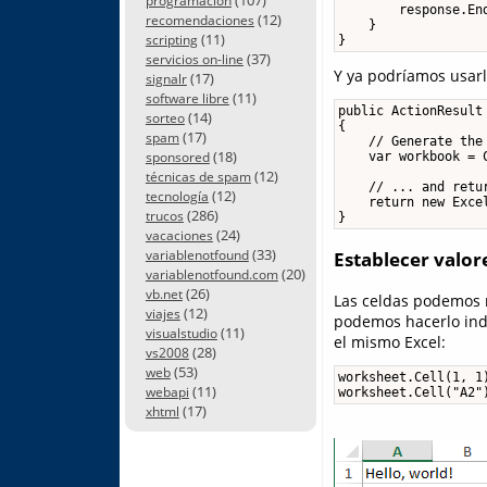
programación
        response.End
(12)
recomendaciones
    }

(11)
scripting
}
(37)
servicios on-line
Y ya podríamos usarl
(17)
signalr
(11)
software libre
public ActionResult 
(14)
sorteo
{

(17)
spam
    // Generate the 
(18)
    var workbook = 
sponsored
(12)
técnicas de spam
    // ... and retur
(12)
tecnología
    return new Excel
(286)
trucos
} 
(24)
vacaciones
(33)
variablenotfound
Establecer valore
(20)
variablenotfound.com
(26)
vb.net
Las celdas podemos r
(12)
viajes
podemos hacerlo ind
(11)
visualstudio
el mismo Excel:
(28)
vs2008
(53)
web
worksheet.Cell(1, 1)
(11)
webapi
worksheet.Cell("A2"
(17)
xhtml