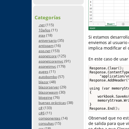
Categorías
(115)
.net
(11)
10años
(18)
ajax
Si estamos desarroll
(35)
aniversario
enviemos al usuario
(16)
antispam
implica modificar el
(153)
asp.net
(125)
aspnetcore
En este caso de usa
(91)
aspnetcoremvc
(179)
aspnetmvc
Response.Clear();

(11)
auges
Response.ContentType
(57)
     "application/v
autobombo
Response.AddHeader(
(48)
blazor
(29)
blazorserver
using (var memoryStr
(30)
blazorwasm
{

    workbook.SaveAs(
(76)
blogging
    memoryStream.Wri
(38)
buenas prácticas
}

(133)
c#
Response.End();
(11)
c#6
Observad que no est
(14)
componentes
de salida para que vi
(15)
consultas
(18)
se debe a que Closed
css