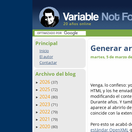
20 años online
Principal
Generar ar
Inicio
El autor
martes, 5 de marzo de
Contactar
Archivo del blog
2026
(37)
►
Venga, lo confieso: 
2025
(72)
HTML y los he enviado
►
modificando el conte
2024
(80)
►
Durante años. Y tamb
2023
(71)
►
aparece al abrirlo de
2022
(79)
coincide con la exte
►
2021
(79)
►
Pero esto se acabó 
2020
(80)
►
estándar OpenXML
q