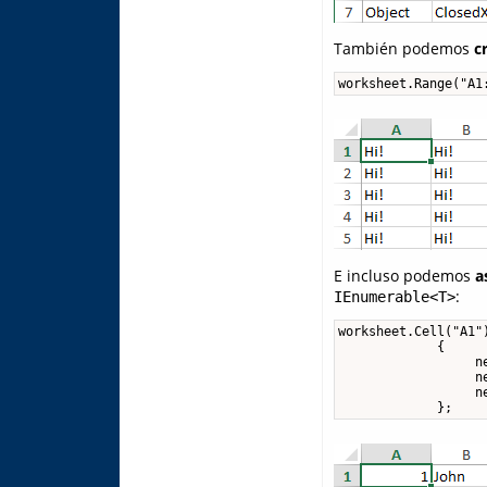
También podemos
c
worksheet.Range("A1
E incluso podemos
a
:
IEnumerable<T>
worksheet.Cell("A1")
             {

                  ne
                  ne
                  ne
             };