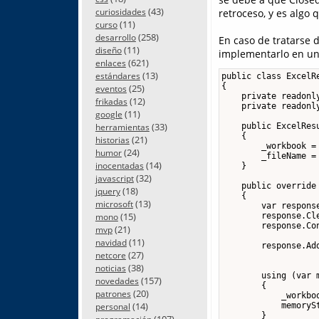
(43)
retroceso, y es algo
curiosidades
(11)
curso
(258)
desarrollo
En caso de tratarse 
(11)
diseño
implementarlo en u
(621)
enlaces
(13)
estándares
public class ExcelRe
{

(25)
eventos
    private readonly
(12)
frikadas
    private readonly
(11)
google
(33)
    public ExcelRes
herramientas
    {

(21)
historias
        _workbook = 
(24)
humor
        _fileName = 
(14)
inocentadas
    }

(32)
javascript
    public override
(18)
jquery
    {

(13)
microsoft
        var response
(15)
        response.Cle
mono
        response.Co
(21)
mvp
                    
(11)
navidad
        response.Add
(27)
netcore
                   
(38)
noticias
        using (var m
(157)
novedades
        {

(20)
patrones
            _workboo
(14)
            memoryS
personal
        }

(107)