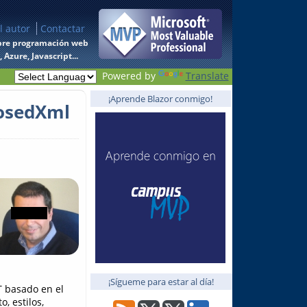
l autor
Contactar
 sobre programación web
Azure, Javascript...
Powered by
Translate
¡Aprende Blazor conmigo!
losedXml
¡Sígueme para estar al día!
 basado en el
, estilos,