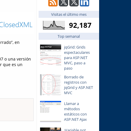
Visitas el último mes
92,187
Top semanal
errado”, en
jqGrid: Grids
espectaculares
para ASP.NET
07 o una versión
MVC, paso a
r que es un
paso
Borrado de
registros con
jqGrid y ASP.NET
MVC
Llamar a
métodos
estáticos con
ASP.NET Ajax
¡Variable not