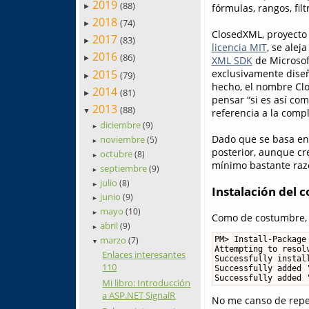
2019
(88)
fórmulas, rangos, filt
►
2018
(74)
►
ClosedXML, proyecto 
2017
(83)
►
licencia MIT
, se alej
2016
(86)
XML SDK
de Microsof
►
2015
exclusivamente dise
(79)
►
hecho, el nombre Clo
2014
(81)
►
pensar “si es así com
2013
(88)
referencia a la comp
▼
diciembre
(9)
►
Dado que se basa en 
noviembre
(5)
►
posterior, aunque c
octubre
(8)
►
mínimo bastante razo
septiembre
(9)
►
julio
(8)
►
Instalación del
junio
(9)
►
mayo
(10)
►
Como de costumbre, l
abril
(9)
►
marzo
PM> Install-Package 
(7)
▼
Attempting to resol
Enlaces interesantes
Successfully install
110
Successfully added 
Successfully added 
Mi libro: Introducción
a ASP.NET SignalR
No me canso de repet