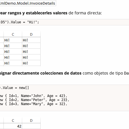
rear rangos y establecerles valores
de forma directa:
:D5").Value = "Hi!";
signar directamente colecciones de datos
como objetos de tipo
Da
.Value = new[]

w { Id=1, Name="John", Age = 42},

w { Id=2, Name="Peter", Age = 23},

w { Id=3, Name="Mary", Age = 32},
