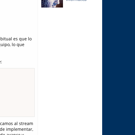
bitual es que lo
uipo, lo que
:
lcamos al stream
o de implementar,
 de avance y