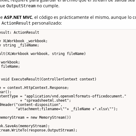
 que
no cumple.
OutputStream
de
ASP.NET MVC
, el código es prácticamente el mismo, aunque lo co
n
personalizado:
ActionResult
sult: ActionResult

 XLWorkbook _workbook;

 string _fileName;

ult(XLWorkbook workbook, string fileName)

workbook;

fileName;

 void ExecuteResult(ControllerContext context)

 = context.HttpContext.Response;

ar();

ntentType = "application/vnd.openxmlformats-officedocument." 

         + "spreadsheetml.sheet";

Header("content-disposition", 

        "attachment;filename=\""+ _fileName +".xlsx\"");

emoryStream = new MemoryStream())

k.SaveAs(memoryStream);

tream.WriteTo(response.OutputStream);
