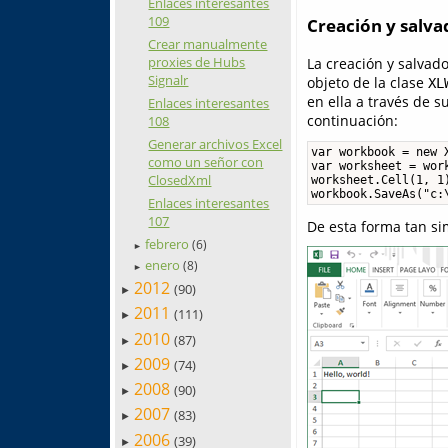
Enlaces interesantes
109
Creación y salv
Crear manualmente
proxies de Hubs
La creación y salvad
Signalr
objeto de la clase
XL
en ella a través de 
Enlaces interesantes
continuación:
108
Generar archivos Excel
var workbook = new X
como un señor con
var worksheet = work
ClosedXml
worksheet.Cell(1, 1)
workbook.SaveAs("c:
Enlaces interesantes
107
De esta forma tan si
febrero
(6)
►
enero
(8)
►
2012
(90)
►
2011
(111)
►
2010
(87)
►
2009
(74)
►
2008
(90)
►
2007
(83)
►
2006
(39)
►