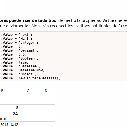
lores pueden ser de todo tipo
, de hecho la propiedad
que es
Value
ue obviamente sólo serán reconocidos los tipos habituales de Exce
.Value = "Text";

.Value = "Hi!!";

.Value = "Integer";

.Value = 3;

.Value = "Decimal";

.Value = 3.5;

.Value = "Boolean";

.Value = true;

.Value = "DateTime";

.Value = DateTime.Now;

.Value = "Object";

).Value = new InvoiceDetails();