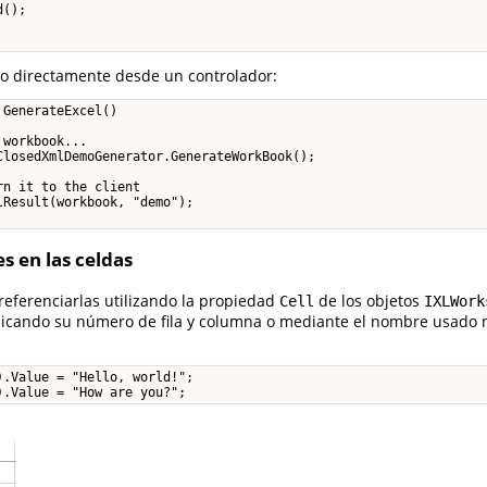
();

o directamente desde un controlador:
GenerateExcel()

workbook...

ClosedXmlDemoGenerator.GenerateWorkBook();

n it to the client

Result(workbook, "demo");

s en las celdas
eferenciarlas utilizando la propiedad
de los objetos
Cell
IXLWork
icando su número de fila y columna o mediante el nombre usado
.Value = "Hello, world!";

).Value = "How are you?";