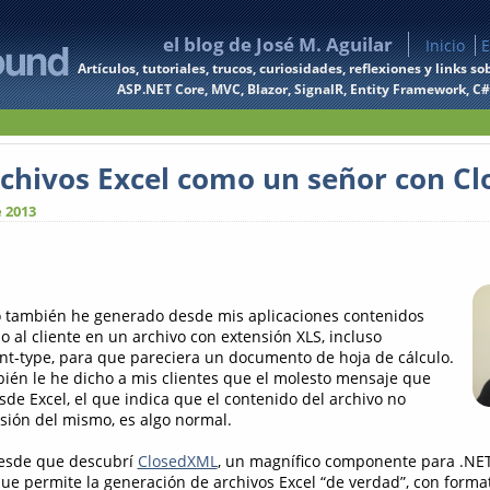
el blog de José M. Aguilar
Inicio
E
Artículos, tutoriales, trucos, curiosidades, reflexiones y links
ASP.NET Core, MVC, Blazor, SignalR, Entity Framework, C#, 
chivos Excel como un señor con C
 2013
yo también he generado desde mis aplicaciones contenidos
 al cliente en un archivo con extensión XLS, incluso
nt-type, para que pareciera un documento de hoja de cálculo.
ién le he dicho a mis clientes que el molesto mensaje que
sde Excel, el que indica que el contenido del archivo no
nsión del mismo, es algo normal.
desde que descubrí
ClosedXML
, un magnífico componente para .NET
ue permite la generación de archivos Excel “de verdad”, con formato