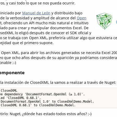
ros, y casi todo lo que se nos pueda ocurrir.
iniciado por
Manuel de León
y distribuido bajo
a de la verbosidad y amplitud de alcance del
Open
t, ofreciendo un API mucho más natural e intuitivo
ñado para crear y manipular documentos Excel. De
sedXML lo eligió después de conocer el SDK oficial y
o se trabaja con Open XML, preferiría utilizar algo que estuviera c
lejidad que el primero supone.
Open XML, para abrir los archivos generados se necesita Excel 20
reo que ocho años después de su aparición ya podríamos considera
nable ;-)
 componente
a instalación de ClosedXML la vamos a realizar a través de Nuget:
ClosedXML

ve dependency 'DocumentFormat.OpenXml (≥ 1.0)'.

ed 'ClosedXML 0.68.1'.

'DocumentFormat.OpenXml 1.0' to ClosedXmlDemo.Model.

'ClosedXML 0.68.1' to ClosedXmlDemo.Model.
irlo: Nuget, ¿dónde has estado todos estos años? ;-)