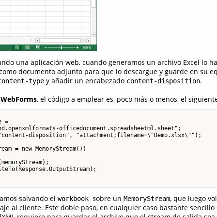
ando una aplicación web, cuando generamos un archivo Excel lo ha
 como documento adjunto para que lo descargue y guarde en su eq
y añadir un encabezado
.
content-type
content-disposition
r
WebForms
, el código a emplear es, poco más o menos, el siguiente
 =

nd.openxmlformats-officedocument.spreadsheetml.sheet";

"content-disposition", "attachment;filename=\"Demo.xlsx\"");

eam = new MemoryStream())

memoryStream);

teTo(Response.OutputStream);

amos salvando el
sobre un
, que luego vo
workbook
MemoryStream
aje al cliente. Este doble paso, en cualquier caso bastante sencill
XML requiere para guardar el archivo que el stream de salida sea