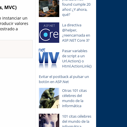
found cumple 20
s, MVC)
años! ¿Y ahora,
qué?
n instanciar un
troducir valores
La directiva
ostrado a
@helper,
¿reencarnada en
ASP.NET Core 3?
Pasar variables
de script a un
Url.Action() o
Html.ActionLink()
Evitar el postback al pulsar un
botón en ASP.Net
Otras 101 citas
célebres del
mundo de la
informática
101 citas célebres
del mundo de la
informática