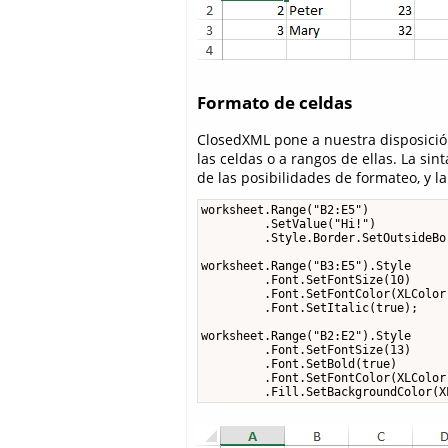
Formato de celdas
ClosedXML pone a nuestra disposició
las celdas o a rangos de ellas. La si
de las posibilidades de formateo, y 
worksheet.Range("B2:E5")

         .SetValue("Hi!")

         .Style.Border.SetOutsideBo
worksheet.Range("B3:E5").Style

         .Font.SetFontSize(10)

         .Font.SetFontColor(XLColor.
         .Font.SetItalic(true);

worksheet.Range("B2:E2").Style

         .Font.SetFontSize(13)

         .Font.SetBold(true)

         .Font.SetFontColor(XLColor.
         .Fill.SetBackgroundColor(X