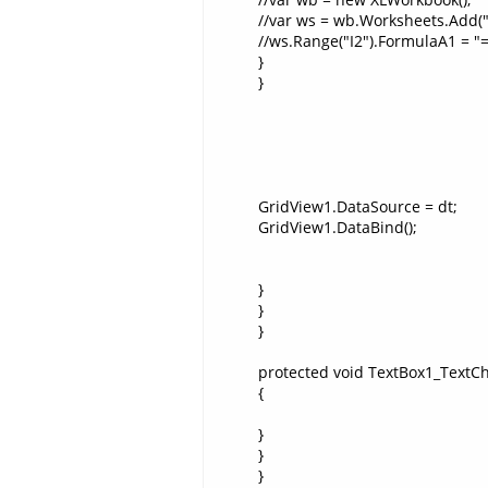
//var ws = wb.Worksheets.Add(
//ws.Range("I2").FormulaA1 = "
}
}
GridView1.DataSource = dt;
GridView1.DataBind();
}
}
}
protected void TextBox1_TextCh
{
}
}
}