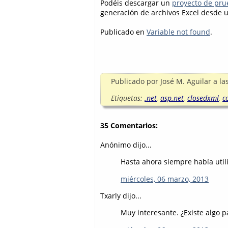
Podéis descargar un
proyecto de pru
generación de archivos Excel desde u
Publicado en
Variable not found
.
Publicado por
José M. Aguilar
a la
Etiquetas:
.net
,
asp.net
,
closedxml
,
c
35 Comentarios:
Anónimo dijo...
Hasta ahora siempre había utili
miércoles, 06 marzo, 2013
Txarly dijo...
Muy interesante. ¿Existe algo