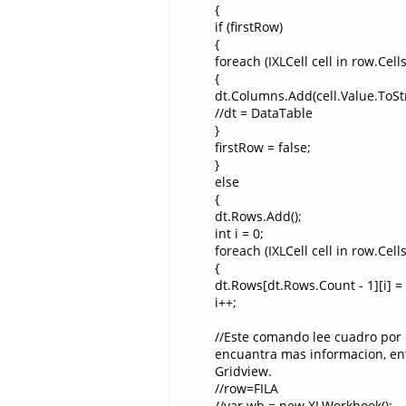
{
if (firstRow)
{
foreach (IXLCell cell in row.Cells
{
dt.Columns.Add(cell.Value.ToSt
//dt = DataTable
}
firstRow = false;
}
else
{
dt.Rows.Add();
int i = 0;
foreach (IXLCell cell in row.Cells
{
dt.Rows[dt.Rows.Count - 1][i] = 
i++;
//Este comando lee cuadro por 
encuantra mas informacion, ent
Gridview.
//row=FILA
//var wb = new XLWorkbook();