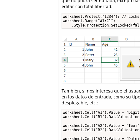
que no podrá ser editada, excepto las
editar con total libertad:
worksheet.Protect("1234"); // Locks
worksheet.Range("A1:C1")

    .Style.Protection.SetLocked(fal
También, si nos interesa que el usuari
en los datos de entrada, como su tip
desplegable, etc.:
worksheet.Cell("A1").Value = "Digit 
worksheet.Cell("B1").DataValidation
worksheet.Cell("A2").Value = "Two:";
worksheet.Cell("B2").DataValidation
worksheet.Cell("A3").Value = "Date:"