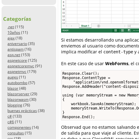
Categorías
(115)
.net
(11)
10años
(18)
ajax
Si estamos desarrollando una aplicac
(35)
aniversario
enviemos al usuario como documento 
(16)
antispam
implica modificar el
y 
content-type
(153)
asp.net
(125)
aspnetcore
En este caso de usar
WebForms
, el 
(91)
aspnetcoremvc
(179)
aspnetmvc
Response.Clear();

(11)
auges
Response.ContentType =

(57)
     "application/vnd.openxmlformat
autobombo
Response.AddHeader("content-disposi
(48)
blazor
(29)
blazorserver
using (var memoryStream = new Memory
(30)
blazorwasm
{

    workbook.SaveAs(memoryStream);

(76)
blogging
    memoryStream.WriteTo(Response.Ou
(38)
buenas prácticas
}

(133)
c#
Response.End();
(11)
c#6
Observad que no estamos salvando 
(14)
componentes
de salida para que viaje al cliente. 
(15)
consultas
(18)
se debe a que ClosedXML requiere par
css