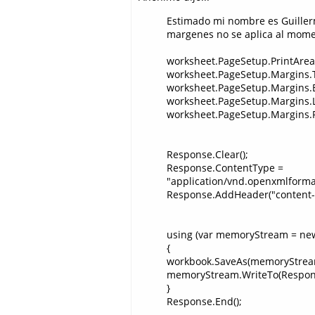
Estimado mi nombre es Guiller
margenes no se aplica al momen
worksheet.PageSetup.PrintAreas.
worksheet.PageSetup.Margins.T
worksheet.PageSetup.Margins.B
worksheet.PageSetup.Margins.Le
worksheet.PageSetup.Margins.R
Response.Clear();
Response.ContentType =
"application/vnd.openxmlforma
Response.AddHeader("content-di
using (var memoryStream = ne
{
workbook.SaveAs(memoryStrea
memoryStream.WriteTo(Respon
}
Response.End();