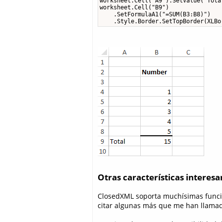
worksheet.Cell("A9").SetValue("Total
worksheet.Cell("B9")

    .SetFormulaA1("=SUM(B3:B8)")

    .Style.Border.SetTopBorder(XLBo
Otras características interesa
ClosedXML soporta muchísimas funcio
citar algunas más que me han llamad