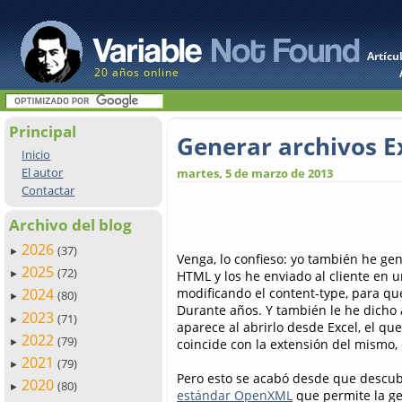
Artícu
20 años online
Principal
Generar archivos E
Inicio
El autor
martes, 5 de marzo de 2013
Contactar
Archivo del blog
2026
(37)
►
Venga, lo confieso: yo también he ge
2025
(72)
HTML y los he enviado al cliente en u
►
modificando el content-type, para qu
2024
(80)
►
Durante años. Y también le he dicho 
2023
(71)
►
aparece al abrirlo desde Excel, el qu
2022
(79)
coincide con la extensión del mismo,
►
2021
(79)
►
Pero esto se acabó desde que descu
2020
(80)
►
estándar OpenXML
que permite la gen