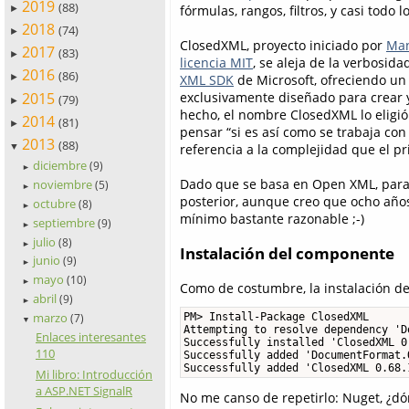
2019
(88)
fórmulas, rangos, filtros, y casi todo 
►
2018
(74)
►
ClosedXML, proyecto iniciado por
Man
2017
(83)
►
licencia MIT
, se aleja de la verbosid
2016
(86)
XML SDK
de Microsoft, ofreciendo un
►
2015
exclusivamente diseñado para crear 
(79)
►
hecho, el nombre ClosedXML lo eligió
2014
(81)
►
pensar “si es así como se trabaja con
2013
(88)
referencia a la complejidad que el p
▼
diciembre
(9)
►
Dado que se basa en Open XML, para a
noviembre
(5)
►
posterior, aunque creo que ocho año
octubre
(8)
►
mínimo bastante razonable ;-)
septiembre
(9)
►
julio
(8)
►
Instalación del componente
junio
(9)
►
mayo
(10)
►
Como de costumbre, la instalación de
abril
(9)
►
marzo
PM> Install-Package ClosedXML

(7)
▼
Attempting to resolve dependency 'D
Enlaces interesantes
Successfully installed 'ClosedXML 0.
110
Successfully added 'DocumentFormat.
Successfully added 'ClosedXML 0.68.
Mi libro: Introducción
a ASP.NET SignalR
No me canso de repetirlo: Nuget, ¿dó