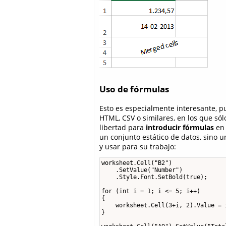
Uso de fórmulas
Esto es especialmente interesante, 
HTML, CSV o similares, en los que só
libertad para
introducir fórmulas
en 
un conjunto estático de datos, sino u
y usar para su trabajo:
worksheet.Cell("B2")

    .SetValue("Number")

    .Style.Font.SetBold(true);

for (int i = 1; i <= 5; i++)

{

    worksheet.Cell(3+i, 2).Value = i
}
