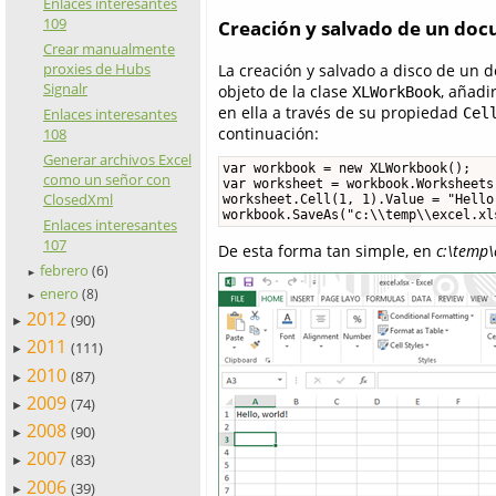
Enlaces interesantes
109
Creación y salvado de un do
Crear manualmente
proxies de Hubs
La creación y salvado a disco de un 
Signalr
objeto de la clase
, añadi
XLWorkBook
en ella a través de su propiedad
Cel
Enlaces interesantes
continuación:
108
Generar archivos Excel
var workbook = new XLWorkbook();

como un señor con
var worksheet = workbook.Worksheets
ClosedXml
worksheet.Cell(1, 1).Value = "Hello,
workbook.SaveAs("c:\\temp\\excel.xl
Enlaces interesantes
107
De esta forma tan simple, en
c:\temp\
febrero
(6)
►
enero
(8)
►
2012
(90)
►
2011
(111)
►
2010
(87)
►
2009
(74)
►
2008
(90)
►
2007
(83)
►
2006
(39)
►