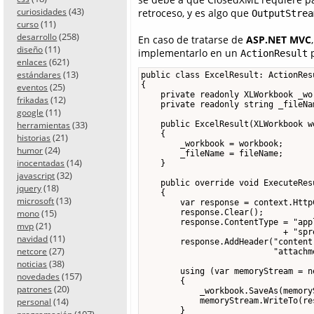
(43)
retroceso, y es algo que
curiosidades
OutputStrea
(11)
curso
(258)
desarrollo
En caso de tratarse de
ASP.NET MVC
(11)
diseño
implementarlo en un
p
ActionResult
(621)
enlaces
(13)
estándares
public class ExcelResult: ActionResu
{

(25)
eventos
    private readonly XLWorkbook _wor
(12)
frikadas
    private readonly string _fileNam
(11)
google
(33)
    public ExcelResult(XLWorkbook w
herramientas
    {

(21)
historias
        _workbook = workbook;

(24)
humor
        _fileName = fileName;

(14)
inocentadas
    }

(32)
javascript
    public override void ExecuteRes
(18)
jquery
    {

(13)
microsoft
        var response = context.Http
(15)
        response.Clear();

mono
        response.ContentType = "app
(21)
mvp
                             + "spr
(11)
navidad
        response.AddHeader("content
(27)
netcore
                           "attachm
(38)
noticias
        using (var memoryStream = n
(157)
novedades
        {

(20)
patrones
            _workbook.SaveAs(memoryS
(14)
            memoryStream.WriteTo(re
personal
        }

(107)