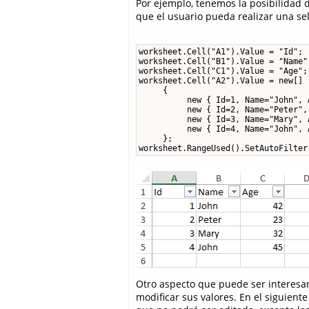
Por ejemplo, tenemos la posibilidad
que el usuario pueda realizar una sel
worksheet.Cell("A1").Value = "Id";

worksheet.Cell("B1").Value = "Name";
worksheet.Cell("C1").Value = "Age";

worksheet.Cell("A2").Value = new[]

     {

          new { Id=1, Name="John", A
          new { Id=2, Name="Peter", 
          new { Id=3, Name="Mary", A
          new { Id=4, Name="John", A
     };

worksheet.RangeUsed().SetAutoFilter
Otro aspecto que puede ser interesa
modificar sus valores. En el siguien