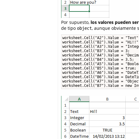
Por supuesto,
los valores pueden ser
de tipo
, aunque obviamente só
object
worksheet.Cell("A2").Value = "Text";
worksheet.Cell("B2").Value = "Hi!!";
worksheet.Cell("A3").Value = "Intege
worksheet.Cell("B3").Value = 3;

worksheet.Cell("A4").Value = "Decima
worksheet.Cell("B4").Value = 3.5;

worksheet.Cell("A5").Value = "Boolea
worksheet.Cell("B5").Value = true;

worksheet.Cell("A6").Value = "DateTi
worksheet.Cell("B6").Value = DateTim
worksheet.Cell("A7").Value = "Object
worksheet.Cell("B7").Value = new In