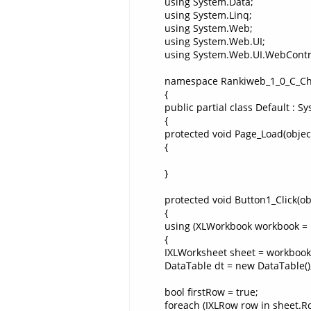
using System.Data;
using System.Linq;
using System.Web;
using System.Web.UI;
using System.Web.UI.WebContr
namespace Rankiweb_1_0_C_C
{
public partial class Default : 
{
protected void Page_Load(objec
{
}
protected void Button1_Click(ob
{
using (XLWorkbook workbook = 
{
IXLWorksheet sheet = workbook
DataTable dt = new DataTable()
bool firstRow = true;
foreach (IXLRow row in sheet.Row