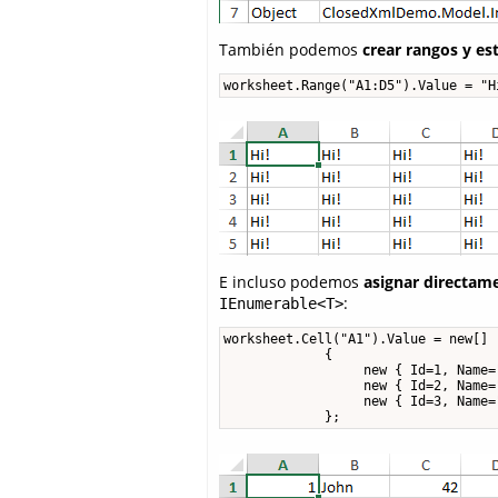
También podemos
crear rangos y es
worksheet.Range("A1:D5").Value = "H
E incluso podemos
asignar directam
:
IEnumerable<T>
worksheet.Cell("A1").Value = new[]

             {

                  new { Id=1, Name=
                  new { Id=2, Name=
                  new { Id=3, Name=
             };