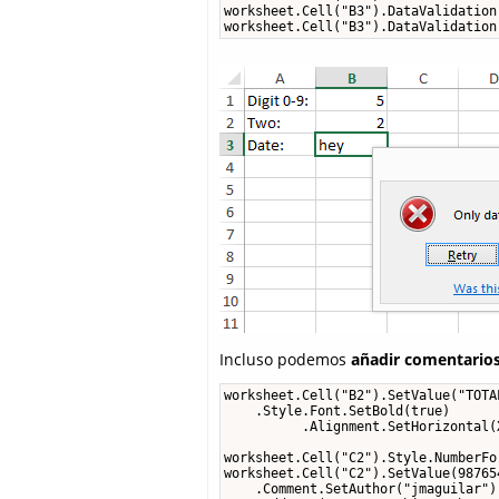
worksheet.Cell("B3").DataValidation
worksheet.Cell("B3").DataValidation
Incluso podemos
añadir comentario
worksheet.Cell("B2").SetValue("TOTAL
    .Style.Font.SetBold(true)

          .Alignment.SetHorizontal(
worksheet.Cell("C2").Style.NumberFo
worksheet.Cell("C2").SetValue(987654
    .Comment.SetAuthor("jmaguilar")
