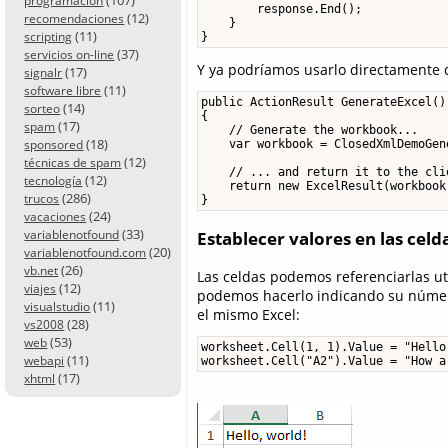
programación
        response.End();

(12)
recomendaciones
    }

(11)
scripting
}
(37)
servicios on-line
Y ya podríamos usarlo directamente 
(17)
signalr
(11)
software libre
public ActionResult GenerateExcel()

(14)
sorteo
{

(17)
spam
    // Generate the workbook...

(18)
    var workbook = ClosedXmlDemoGen
sponsored
(12)
técnicas de spam
    // ... and return it to the clie
(12)
tecnología
    return new ExcelResult(workbook,
(286)
trucos
} 
(24)
vacaciones
(33)
variablenotfound
Establecer valores en las celd
(20)
variablenotfound.com
(26)
vb.net
Las celdas podemos referenciarlas u
(12)
viajes
podemos hacerlo indicando su númer
(11)
visualstudio
el mismo Excel:
(28)
vs2008
(53)
web
worksheet.Cell(1, 1).Value = "Hello,
(11)
webapi
worksheet.Cell("A2").Value = "How a
(17)
xhtml