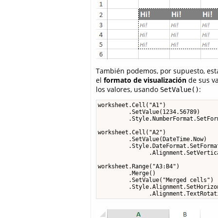
También podemos, por supuesto, est
el
formato de visualización
de sus va
los valores, usando
:
SetValue()
worksheet.Cell("A1")

         .SetValue(1234.56789)

         .Style.NumberFormat.SetFor
worksheet.Cell("A2")

         .SetValue(DateTime.Now)

         .Style.DateFormat.SetForma
               .Alignment.SetVertic
worksheet.Range("A3:B4")

         .Merge()

         .SetValue("Merged cells")

         .Style.Alignment.SetHorizo
               .Alignment.TextRotat