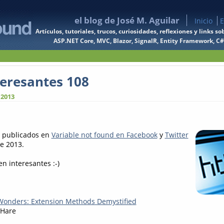
el blog de José M. Aguilar
Inicio
E
Artículos, tutoriales, trucos, curiosidades, reflexiones y links
ASP.NET Core, MVC, Blazor, SignalR, Entity Framework, C#, 
teresantes 108
 2013
s publicados en
Variable not found en Facebook
y
Twitter
de 2013.
en interesantes :-)
 Wonders: Extension Methods Demystified
 Hare