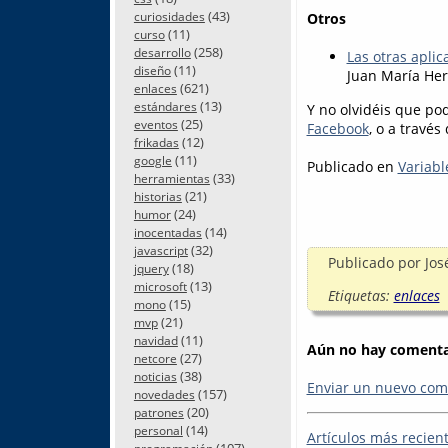
(43)
curiosidades
Otros
(11)
curso
(258)
desarrollo
Las otras aplic
(11)
diseño
Juan María He
(621)
enlaces
(13)
estándares
Y no olvidéis que po
(25)
eventos
Facebook
, o a través
(12)
frikadas
(11)
google
Publicado en
Variabl
(33)
herramientas
(21)
historias
(24)
humor
(14)
inocentadas
(32)
javascript
Publicado por
Jos
(18)
jquery
(13)
microsoft
Etiquetas:
enlaces
(15)
mono
(21)
mvp
(11)
navidad
Aún no hay comentar
(27)
netcore
(38)
noticias
Enviar un nuevo com
(157)
novedades
(20)
patrones
(14)
personal
Artículos más recien
(107)