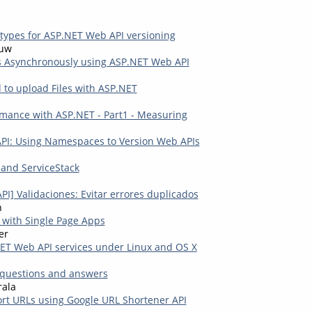
ypes for ASP.NET Web API versioning
auw
s Asynchronously using ASP.NET Web API
 to upload Files with ASP.NET
mance with ASP.NET - Part1 - Measuring
PI: Using Namespaces to Version Web APIs
s and ServiceStack
I] Validaciones: Evitar errores duplicados
n
s with Single Page Apps
er
T Web API services under Linux and OS X
 questions and answers
rala
rt URLs using Google URL Shortener API