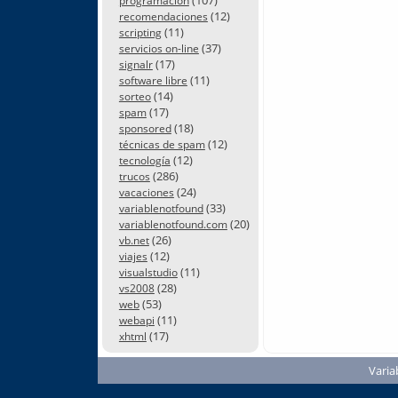
programación
(12)
recomendaciones
(11)
scripting
(37)
servicios on-line
(17)
signalr
(11)
software libre
(14)
sorteo
(17)
spam
(18)
sponsored
(12)
técnicas de spam
(12)
tecnología
(286)
trucos
(24)
vacaciones
(33)
variablenotfound
(20)
variablenotfound.com
(26)
vb.net
(12)
viajes
(11)
visualstudio
(28)
vs2008
(53)
web
(11)
webapi
(17)
xhtml
Varia