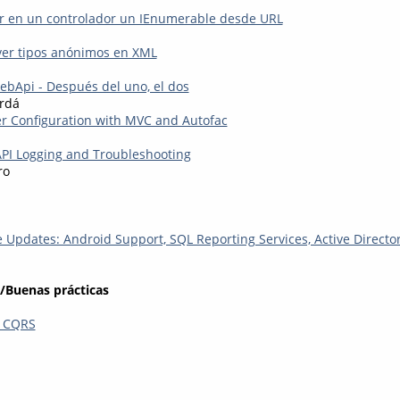
r en un controlador un IEnumerable desde URL
er tipos anónimos en XML
bApi - Después del uno, el dos
erdá
r Configuration with MVC and Autofac
PI Logging and Troubleshooting
ro
Updates: Android Support, SQL Reporting Services, Active Directo
/Buenas prácticas
o CQRS