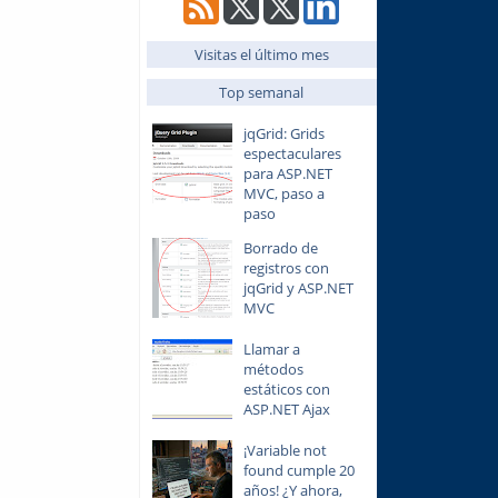
Visitas el último mes
Top semanal
jqGrid: Grids
espectaculares
para ASP.NET
MVC, paso a
paso
Borrado de
registros con
jqGrid y ASP.NET
MVC
Llamar a
métodos
estáticos con
ASP.NET Ajax
¡Variable not
found cumple 20
años! ¿Y ahora,