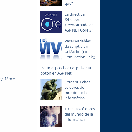
qué?
La directiva
@helper,
¿reencarnada en
ASP.NET Core 3?
Pasar variables
de script a un
Url.Action() o
Html.ActionLink()
Evitar el postback al pulsar un
botón en ASP.Net
ry, More…
Otras 101 citas
célebres del
mundo de la
informática
101 citas célebres
del mundo de la
informática