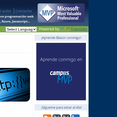
l autor
Contactar
 sobre programación web
Azure, Javascript...
Powered by
Translate
¡Aprende Blazor conmigo!
¡Sígueme para estar al día!