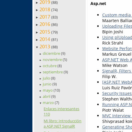
2019
(88)
Asp.net
►
2018
(74)
►
Custom media t
2017
(83)
►
Maarten Balli
2016
(86)
►
Uploading File
2015
Bipin Joshi
(79)
►
Using plUpload
2014
(81)
►
Rick Strahl
2013
(88)
▼
Website Perfor
diciembre
Markus Greuel
(9)
►
ASP.NET Web A
noviembre
(5)
►
Mike Watson
octubre
(8)
►
SignalR, Filter
septiembre
(9)
►
Filip W.
julio
(8)
►
[ASP.NET WebAP
junio
(9)
►
Luis Ruiz Pavó
mayo
(10)
►
Security Issue
abril
(9)
►
Stephen Walth
marzo
(7)
Running ASP.NE
▼
Enlaces interesantes
Piotr Walat
110
MVC Interview
Mi libro: Introducción
Shivprasad koi
a ASP.NET SignalR
Generating Sho