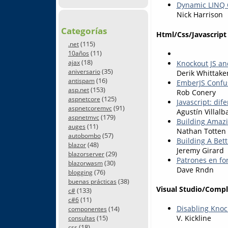
Dynamic LINQ Q
Nick Harrison
Categorías
Html/Css/Javascript
(115)
.net
(11)
10años
(18)
Knockout JS an
ajax
(35)
aniversario
Derik Whittake
(16)
antispam
EmberJS Confu
(153)
asp.net
Rob Conery
(125)
aspnetcore
Javascript: dif
(91)
aspnetcoremvc
Agustín Villalb
(179)
aspnetmvc
Building Amaz
(11)
auges
Nathan Totten
(57)
autobombo
Building A Bet
(48)
blazor
Jeremy Girard
(29)
blazorserver
Patrones en fo
(30)
blazorwasm
Dave Rndn
(76)
blogging
(38)
buenas prácticas
Visual Studio/Comp
(133)
c#
(11)
c#6
Disabling Knoc
(14)
componentes
(15)
V. Kickline
consultas
(18)
css