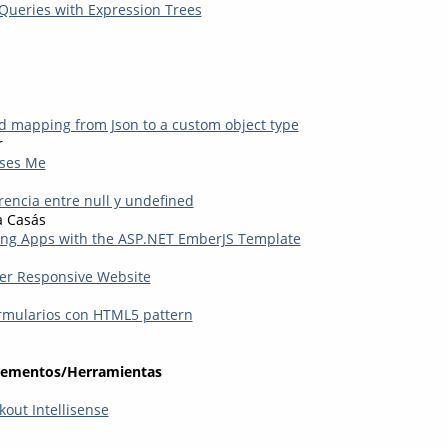
ueries with Expression Trees
d mapping from Json to a custom object type
r
ses Me
erencia entre null y undefined
a Casás
ing Apps with the ASP.NET EmberJS Template
ter Responsive Website
rmularios con HTML5 pattern
lementos/Herramientas
kout Intellisense