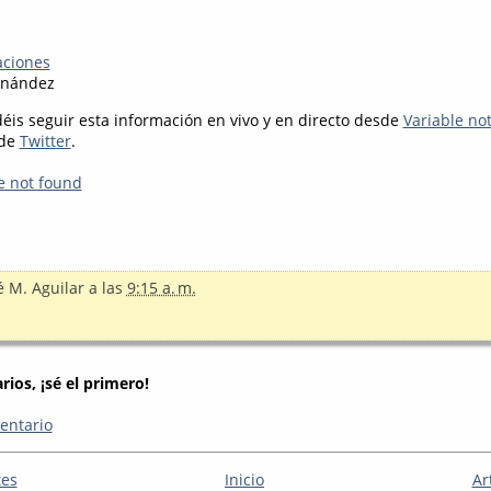
aciones
rnández
déis seguir esta información en vivo y en directo desde
Variable no
 de
Twitter
.
e not found
é M. Aguilar
a las
9:15 a. m.
ios, ¡sé el primero!
entario
tes
Inicio
Ar