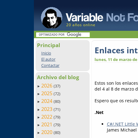
20 años online
Principal
Enlaces in
Inicio
El autor
lunes, 11 de marzo de
Contactar
Archivo del blog
Estos son los enlace
2026
(37)
►
del 4 al 8 de marzo 
2025
(72)
►
Espero que os result
2024
(80)
►
2023
(71)
►
.Net
2022
(79)
►
2021
C#/.NET Little
(79)
►
James Michael
2020
(80)
►