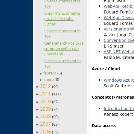
Bipin Joshi
Enlaces interesantes
WebApi–Recibi
109
Eduard Tomás
Crear manualmente
WebApi–Devolv
proxies de Hubs
Eduard Tomás
Signalr
Versionando We
Enlaces interesantes
Xavier Jorge C
108
Convention ove
Generar archivos Excel
Bil Simser
como un señor con
ASP.NET Web A
ClosedXml
Pablo M. Cibra
Enlaces interesantes
107
Azure / Cloud
febrero
(6)
►
enero
Windows Azure 
(8)
►
Scott Guthrie
2012
(90)
►
2011
(111)
►
Conceptos/Patrones
2010
(87)
►
2009
Introduction t
(74)
►
Kanasz Robert
2008
(90)
►
2007
(83)
Data access
►
2006
(39)
►